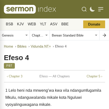
BSB
KJV
WEB
YLT
ASV
BBE
Donate
Home
›
Bibles
›
Vidunda NT+
›
Efeso 4
Efeso 4
PBT
‹ Chapter 3
Efeso — All Chapters
Chapter 5 ›
1
Lelo heni nda mnweng’wa kwa vila ndangumfugamila
Mkulu, ndanguwalanda mikale kota Nguluwi
vyoyalinguwagana mikale.