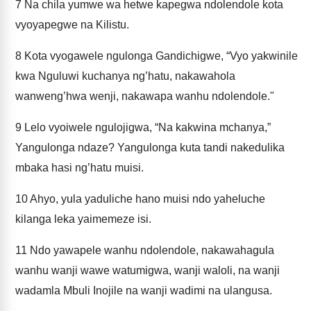
7
Na chila yumwe wa hetwe kapegwa ndolendole kota
vyoyapegwe na Kilistu.
8
Kota vyogawele ngulonga Gandichigwe, “Vyo yakwinile
kwa Nguluwi kuchanya ng’hatu, nakawahola
wanweng’hwa wenji, nakawapa wanhu ndolendole."
9
Lelo vyoiwele ngulojigwa, “Na kakwina mchanya,”
Yangulonga ndaze? Yangulonga kuta tandi nakedulika
mbaka hasi ng’hatu muisi.
10
Ahyo, yula yaduliche hano muisi ndo yaheluche
kilanga leka yaimemeze isi.
11
Ndo yawapele wanhu ndolendole, nakawahagula
wanhu wanji wawe watumigwa, wanji waloli, na wanji
wadamla Mbuli Inojile na wanji wadimi na ulangusa.