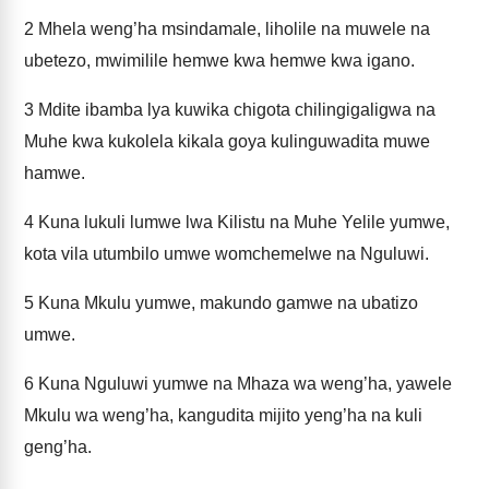
2
Mhela weng’ha msindamale, liholile na muwele na
ubetezo, mwimilile hemwe kwa hemwe kwa igano.
3
Mdite ibamba lya kuwika chigota chilingigaligwa na
Muhe kwa kukolela kikala goya kulinguwadita muwe
hamwe.
4
Kuna lukuli lumwe lwa Kilistu na Muhe Yelile yumwe,
kota vila utumbilo umwe womchemelwe na Nguluwi.
5
Kuna Mkulu yumwe, makundo gamwe na ubatizo
umwe.
6
Kuna Nguluwi yumwe na Mhaza wa weng’ha, yawele
Mkulu wa weng’ha, kangudita mijito yeng’ha na kuli
geng’ha.