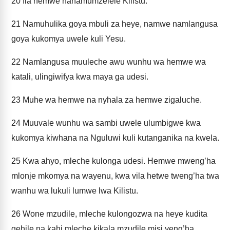
20
Ila hemwe nahamumzelele Kilistu.
21
Namuhulika goya mbuli za heye, namwe namlangusa
goya kukomya uwele kuli Yesu.
22
Namlangusa muuleche awu wunhu wa hemwe wa
katali, ulingiwifya kwa maya ga udesi.
23
Muhe wa hemwe na nyhala za hemwe zigaluche.
24
Muuvale wunhu wa sambi uwele ulumbigwe kwa
kukomya kiwhana na Nguluwi kuli kutanganika na kwela.
25
Kwa ahyo, mleche kulonga udesi. Hemwe mweng’ha
mlonje mkomya na wayenu, kwa vila hetwe tweng’ha twa
wanhu wa lukuli lumwe lwa Kilistu.
26
Wone mzudile, mleche kulongozwa na heye kudita
gehile na kahi mleche kikala mzudile misi yeng’ha.