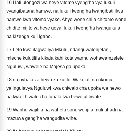
16
Hali ulongozi wa heye vitomo vyeng’ha vya lukuli
vyangibatana hamwe, na lukuli lweng’ha lwangibatililwa
hamwe kwa vitomo vyake. Ahyo wone chila chitomo wone
chidite mijito ya heye goya, lukuli lweng’ha lwangukula
na kizenga kuli igano.
17
Lelo kwa itagwa lya Mkulu, ndanguwalonjelani,
mleche kulutilila kikala kahi kota wanhu wohawamzelele
Nguluwi, wawele na Majesa ga upoka,
18
na nyhala za hewo za kutitu. Wakutali na ukomu
yalingulavya Nguluwi kwa chiwalo cha upoka wa hewo
na kwa chiwalo cha luhala lwa hewolutiliwale.
19
Wanhu wajilila na wahela soni, wenjila muli uhadi na
mazuwa geng’ha wangudita wihe.