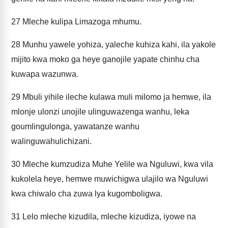
27
Mleche kulipa Limazoga mhumu.
28
Munhu yawele yohiza, yaleche kuhiza kahi, ila yakole
mijito kwa moko ga heye ganojile yapate chinhu cha
kuwapa wazunwa.
29
Mbuli yihile ileche kulawa muli milomo ja hemwe, ila
mlonje ulonzi unojile ulinguwazenga wanhu, leka
goumlingulonga, yawatanze wanhu
walinguwahulichizani.
30
Mleche kumzudiza Muhe Yelile wa Nguluwi, kwa vila
kukolela heye, hemwe muwichigwa ulajilo wa Nguluwi
kwa chiwalo cha zuwa lya kugomboligwa.
31
Lelo mleche kizudila, mleche kizudiza, iyowe na