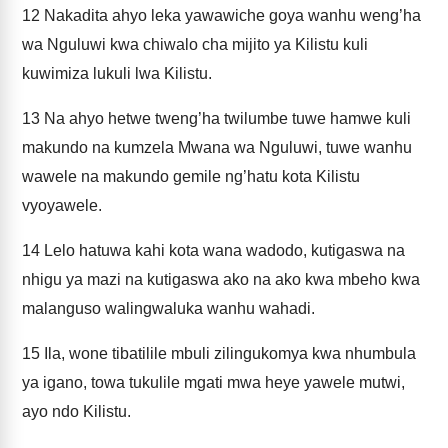
12
Nakadita ahyo leka yawawiche goya wanhu weng’ha
wa Nguluwi kwa chiwalo cha mijito ya Kilistu kuli
kuwimiza lukuli lwa Kilistu.
13
Na ahyo hetwe tweng’ha twilumbe tuwe hamwe kuli
makundo na kumzela Mwana wa Nguluwi, tuwe wanhu
wawele na makundo gemile ng’hatu kota Kilistu
vyoyawele.
14
Lelo hatuwa kahi kota wana wadodo, kutigaswa na
nhigu ya mazi na kutigaswa ako na ako kwa mbeho kwa
malanguso walingwaluka wanhu wahadi.
15
Ila, wone tibatilile mbuli zilingukomya kwa nhumbula
ya igano, towa tukulile mgati mwa heye yawele mutwi,
ayo ndo Kilistu.