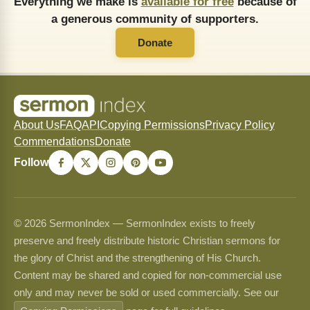
Everything we make is
available for free
because of
a generous community of supporters.
Donate
About Us
FAQ
API
Copying Permissions
Privacy Policy
Commendations
Donate
Follow
© 2026 SermonIndex — SermonIndex exists to freely
preserve and freely distribute historic Christian sermons for
the glory of Christ and the strengthening of His Church.
Content may be shared and copied for non-commercial use
only and may never be sold or used commercially. See our