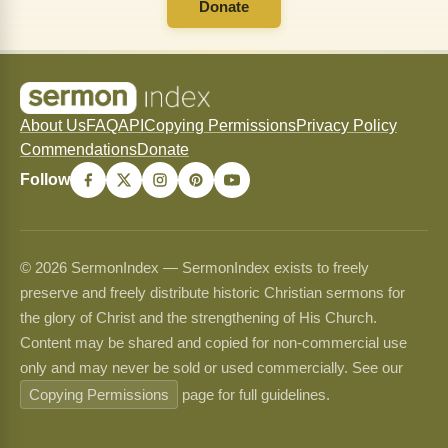
Donate
About Us
FAQ
API
Copying Permissions
Privacy Policy
Commendations
Donate
Follow
© 2026 SermonIndex — SermonIndex exists to freely
preserve and freely distribute historic Christian sermons for
the glory of Christ and the strengthening of His Church.
Content may be shared and copied for non-commercial use
only and may never be sold or used commercially. See our
Copying Permissions
page for full guidelines.