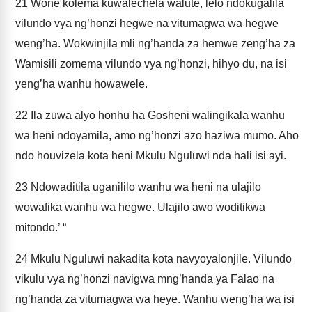
21
Wone kolema kuwalechela walute, lelo ndokugalila
vilundo vya ng’honzi hegwe na vitumagwa wa hegwe
weng’ha. Wokwinjila mli ng’handa za hemwe zeng’ha za
Wamisili zomema vilundo vya ng’honzi, hihyo du, na isi
yeng’ha wanhu howawele.
22
Ila zuwa alyo honhu ha Gosheni walingikala wanhu
wa heni ndoyamila, amo ng’honzi azo haziwa mumo. Aho
ndo houvizela kota heni Mkulu Nguluwi nda hali isi ayi.
23
Ndowaditila uganililo wanhu wa heni na ulajilo
wowafika wanhu wa hegwe. Ulajilo awo woditikwa
mitondo.’ “
24
Mkulu Nguluwi nakadita kota navyoyalonjile. Vilundo
vikulu vya ng’honzi navigwa mng’handa ya Falao na
ng’handa za vitumagwa wa heye. Wanhu weng’ha wa isi