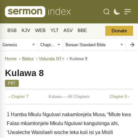
BSB
KJV
WEB
YLT
ASV
BBE
Donate
Home
›
Bibles
›
Vidunda NT+
›
Kulawa 8
Kulawa 8
PBT
‹ Chapter 7
Kulawa — All Chapters
Chapter 9 ›
1
Hamba Mkulu Nguluwi nakamlonjela Musa, “Mlute kwa
Falao mkamlonjele Mkulu Nguluwi kangulonga ahi,
‘Uwaleche Waisilaeli woche leka kuli isi ya Misili