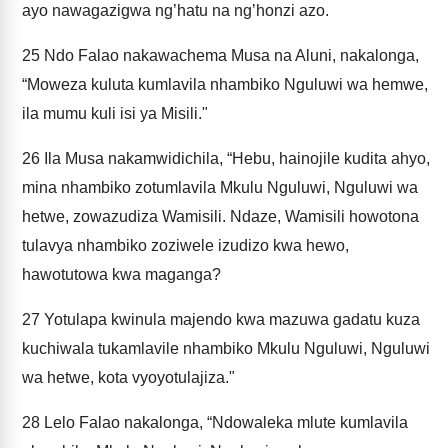
ayo nawagazigwa ng’hatu na ng’honzi azo.
25
Ndo Falao nakawachema Musa na Aluni, nakalonga,
“Moweza kuluta kumlavila nhambiko Nguluwi wa hemwe,
ila mumu kuli isi ya Misili."
26
Ila Musa nakamwidichila, “Hebu, hainojile kudita ahyo,
mina nhambiko zotumlavila Mkulu Nguluwi, Nguluwi wa
hetwe, zowazudiza Wamisili. Ndaze, Wamisili howotona
tulavya nhambiko zoziwele izudizo kwa hewo,
hawotutowa kwa maganga?
27
Yotulapa kwinula majendo kwa mazuwa gadatu kuza
kuchiwala tukamlavile nhambiko Mkulu Nguluwi, Nguluwi
wa hetwe, kota vyoyotulajiza."
28
Lelo Falao nakalonga, “Ndowaleka mlute kumlavila