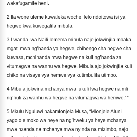
wakafugamile heni.
2
Ila wone uleme kuwaleka woche, lelo ndoitowa isi ya
hegwe kwa kuwegalila mibula.
3
Lwanda lwa Naili lomema mibula najo jokwinjila mbaka
mgati mwa ng’handa ya hegwe, chihengo cha hegwe cha
kuwasa, mchinanda mwa hegwe na kuli ng’handa za
vitumagwa na wanhu wa hegwe. Mibula ajo jokwinjila kuli
chiko na visaye vya hemwe vya kutimbulila utimbo.
4
Mibula jokwina mchanya mwa lukuli lwa hegwe na mli
ng’huli za wanhu wa hegwe na vitumagwa wa hemwe.’ “
5
Mkulu Nguluwi nakamlonjela Musa, “Mlonjele Aluni
yagolole moko wa heye na ng’hweku ya heye mchanya
mwa nzanda na mchanya mwa nyinda na mizimbo, najo