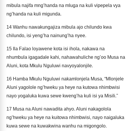
mibula najifa mng’handa na mluga na kuli vipepela vya
ng’handa na kuli migunda.
14
Wanhu nawakungajiza mibula ajo chilundo kwa
chilundo, isi yeng’ha nainung’ha nyee.
15
Ila Falao loyawene kota isi ihola, nakawa na
nhumbula igagadale kahi, nahawahuliche ng’oo Musa na
Aluni, kota Mkulu Nguluwi navyoyalonjile.
16
Hamba Mkulu Nguluwi nakamlonjela Musa, “Mlonjele
Aluni yagolole ng’hweku ya heye na kutowa nhimbwisi
nayo yogaluka kuwa sewe kweng’ha kuli isi ya Misili."
17
Musa na Aluni nawadita ahyo. Aluni nakagolola
ng’hweku ya heye na kuitowa nhimbwisi, nayo naigaluka
kuwa sewe na kuwakwina wanhu na migongolo.