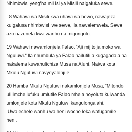
Nhimbwisi yeng’ha mli isi ya Misili naigaluka sewe.
18
Wahawi wa Misili kwa uhawi wa hewo, nawajeza
kuigalusa nhimbwisi iwe sewe, ila nawalemwela. Sewe
azo nazenela kwa wanhu na migongolo.
19
Wahawi nawamlonjela Falao, “Aji mijito ja moko wa
Nguluwi.” Ila nhumbula ya Falao nailutilila kugagadala na
nakalema kuwahulichiza Musa na Aluni. Naiwa kota
Mkulu Nguluwi navyoyalonjile.
20
Hamba Mkulu Nguluwi nakamlonjela Musa, “Mitondo
ulilimche lufuku umlutile Falao mhela hoyoluta kulwanda
umlonjele kota Mkulu Nguluwi kangulonga ahi,
‘Uwalechele wanhu wa heni woche leka wafugamile
heni.