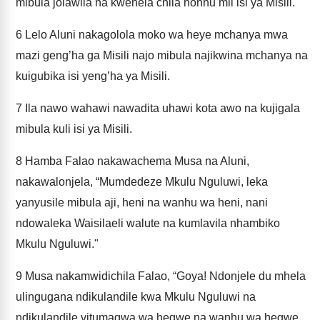
mibula jolawila na kwenela chila honhu mli isi ya Misili."
6
Lelo Aluni nakagolola moko wa heye mchanya mwa
mazi geng’ha ga Misili najo mibula najikwina mchanya na
kuigubika isi yeng’ha ya Misili.
7
Ila nawo wahawi nawadita uhawi kota awo na kujigala
mibula kuli isi ya Misili.
8
Hamba Falao nakawachema Musa na Aluni,
nakawalonjela, “Mumdedeze Mkulu Nguluwi, leka
yanyusile mibula aji, heni na wanhu wa heni, nani
ndowaleka Waisilaeli walute na kumlavila nhambiko
Mkulu Nguluwi."
9
Musa nakamwidichila Falao, “Goya! Ndonjele du mhela
ulingugana ndikulandile kwa Mkulu Nguluwi na
ndikulandile vitumagwa wa hegwe na wanhu wa hegwe,