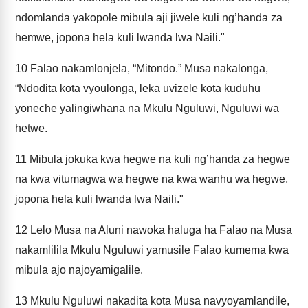
ndomlanda yakopole mibula aji jiwele kuli ng’handa za
hemwe, jopona hela kuli lwanda lwa Naili."
10
Falao nakamlonjela, “Mitondo.” Musa nakalonga,
“Ndodita kota vyoulonga, leka uvizele kota kuduhu
yoneche yalingiwhana na Mkulu Nguluwi, Nguluwi wa
hetwe.
11
Mibula jokuka kwa hegwe na kuli ng’handa za hegwe
na kwa vitumagwa wa hegwe na kwa wanhu wa hegwe,
jopona hela kuli lwanda lwa Naili."
12
Lelo Musa na Aluni nawoka haluga ha Falao na Musa
nakamlilila Mkulu Nguluwi yamusile Falao kumema kwa
mibula ajo najoyamigalile.
13
Mkulu Nguluwi nakadita kota Musa navyoyamlandile,