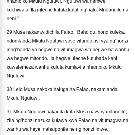
nhambiko Mkulu Nguluwi, Nguluwi wa hemwe,
kuchiwala. Ila mleche kuluta kutali ng’hatu. Mndandile na
heni."
29
Musa nakamwidichila Falao, “Baho du, hondikuleka,
ndomlanda Mkulu Nguluwi yose vilundo avi vya ng’honzi
mng’handa ya hegwe na vitumagwa wa hegwe na wanhu
wa hegwe mitondo. Ila hegwe uleche kutubada kahi
kuwalemeza wanhu kuluta kumlavila nhambiko Mkulu
Nguluwi."
30
Lelo Musa nakoka haluga ha Falao, nakamlanda
Mkulu Nguluwi.
31
Mkulu Nguluwi nakadita kota Musa navyoyamlandile,
zila ng’honzi nazuka kulawa kwa Falao na vitumagwa na
wanhu wa heye, nahaiponile ne ng’honzi imwe.