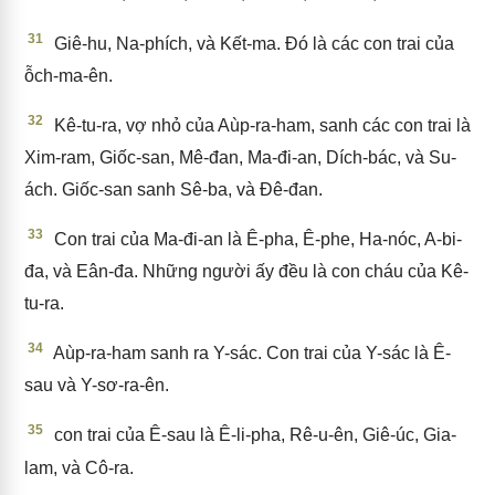
31
Giê-hu, Na-phích, và Kết-ma. Đó là các con trai của
ỗch-ma-ên.
32
Kê-tu-ra, vợ nhỏ của Aùp-ra-ham, sanh các con trai là
Xim-ram, Giốc-san, Mê-đan, Ma-đi-an, Dích-bác, và Su-
ách. Giốc-san sanh Sê-ba, và Đê-đan.
33
Con trai của Ma-đi-an là Ê-pha, Ê-phe, Ha-nóc, A-bi-
đa, và Eân-đa. Những người ấy đều là con cháu của Kê-
tu-ra.
34
Aùp-ra-ham sanh ra Y-sác. Con trai của Y-sác là Ê-
sau và Y-sơ-ra-ên.
35
con trai của Ê-sau là Ê-li-pha, Rê-u-ên, Giê-úc, Gia-
lam, và Cô-ra.