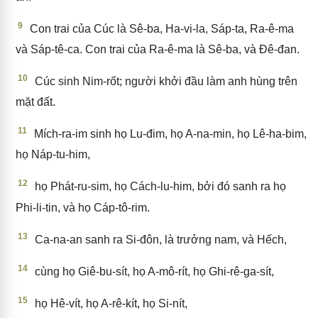
9
Con trai của Cúc là Sê-ba, Ha-vi-la, Sáp-ta, Ra-ê-ma
và Sáp-tê-ca. Con trai của Ra-ê-ma là Sê-ba, và Đê-đan.
10
Cúc sinh Nim-rốt; người khởi đầu làm anh hùng trên
mặt đất.
11
Mích-ra-im sinh họ Lu-đim, họ A-na-min, họ Lê-ha-bim,
họ Náp-tu-him,
12
họ Phát-ru-sim, họ Cách-lu-him, bởi đó sanh ra họ
Phi-li-tin, và họ Cáp-tô-rim.
13
Ca-na-an sanh ra Si-đôn, là trưởng nam, và Hếch,
14
cùng họ Giê-bu-sít, họ A-mô-rít, họ Ghi-rê-ga-sít,
15
họ Hê-vít, họ A-rê-kít, họ Si-nít,