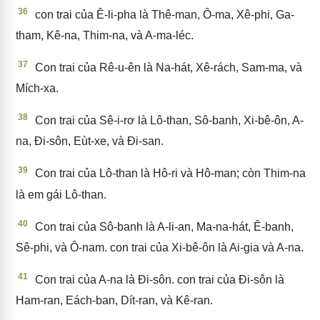
36
con trai của Ê-li-pha là Thê-man, Ô-ma, Xê-phi, Ga-
tham, Kê-na, Thim-na, và A-ma-léc.
37
Con trai của Rê-u-ên là Na-hát, Xê-rách, Sam-ma, và
Mích-xa.
38
Con trai của Sê-i-rơ là Lô-than, Sô-banh, Xi-bê-ôn, A-
na, Đi-sôn, Eùt-xe, và Đi-san.
39
Con trai của Lô-than là Hô-ri và Hô-man; còn Thim-na
là em gái Lô-than.
40
Con trai của Sô-banh là A-li-an, Ma-na-hát, Ê-banh,
Sê-phi, và Ô-nam. con trai của Xi-bê-ôn là Ai-gia và A-na.
41
Con trai của A-na là Đi-sôn. con trai của Đi-sôn là
Ham-ran, Eách-ban, Dít-ran, và Kê-ran.