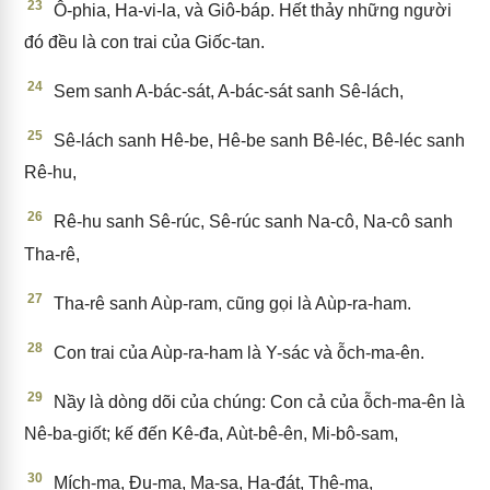
23
Ô-phia, Ha-vi-la, và Giô-báp. Hết thảy những người
đó đều là con trai của Giốc-tan.
24
Sem sanh A-bác-sát, A-bác-sát sanh Sê-lách,
25
Sê-lách sanh Hê-be, Hê-be sanh Bê-léc, Bê-léc sanh
Rê-hu,
26
Rê-hu sanh Sê-rúc, Sê-rúc sanh Na-cô, Na-cô sanh
Tha-rê,
27
Tha-rê sanh Aùp-ram, cũng gọi là Aùp-ra-ham.
28
Con trai của Aùp-ra-ham là Y-sác và ỗch-ma-ên.
29
Nầy là dòng dõi của chúng: Con cả của ỗch-ma-ên là
Nê-ba-giốt; kế đến Kê-đa, Aùt-bê-ên, Mi-bô-sam,
30
Mích-ma, Đu-ma, Ma-sa, Ha-đát, Thê-ma,