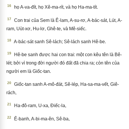
16
họ A-va-đít, họ Xê-ma-rít, và họ Ha-ma-tít.
17
Con trai của Sem là Ê-lam, A-su-rơ, A-bác-sát, Lút, A-
ram, Uùt-xơ, Hu-lơ, Ghê-te, và Mê-siếc.
18
A-bác-sát sanh Sê-lách; Sê-lách sanh Hê-be.
19
Hê-be sanh được hai con trai: một con kêu tên là Bê-
lét; bởi vì trong đời người đó đất đã chia ra; còn tên của
người em là Giốc-tan.
20
Giốc-tan sanh A-mô-đát, Sê-lép, Ha-sa-ma-vết, Giê-
rách,
21
Ha-đô-ram, U-xa, Điếc-la,
22
Ê-banh, A-bi-ma-ên, Sê-ba,