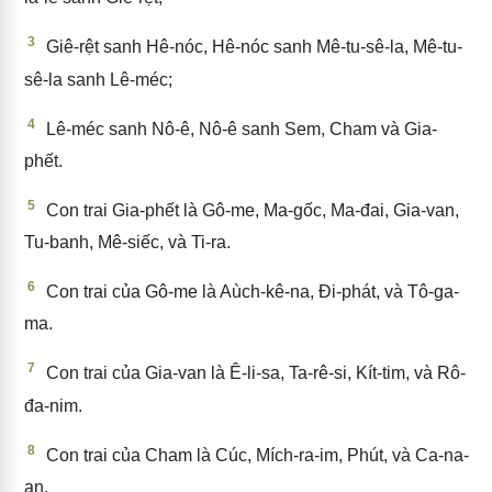
3
Giê-rệt sanh Hê-nóc, Hê-nóc sanh Mê-tu-sê-la, Mê-tu-
sê-la sanh Lê-méc;
4
Lê-méc sanh Nô-ê, Nô-ê sanh Sem, Cham và Gia-
phết.
5
Con trai Gia-phết là Gô-me, Ma-gốc, Ma-đai, Gia-van,
Tu-banh, Mê-siếc, và Ti-ra.
6
Con trai của Gô-me là Aùch-kê-na, Đi-phát, và Tô-ga-
ma.
7
Con trai của Gia-van là Ê-li-sa, Ta-rê-si, Kít-tim, và Rô-
đa-nim.
8
Con trai của Cham là Cúc, Mích-ra-im, Phút, và Ca-na-
an.