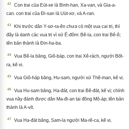
42
Con trai của Eùt-xe là Binh-han, Xa-van, và Gia-a-
can. con trai của Đi-san là Uùt-xơ, và A-ran.
43
Khi trước dân Y-sơ-ra-ên chưa có một vua cai trị, thì
đây là danh các vua trị vì xứ Ê-đôm: Bê-la, con trai Bê-ô;
tên bản thành là Đin-ha-ba.
44
Vua Bê-la băng, Giô-báp, con trai Xê-rách, người Bốt-
ra, kế vị.
45
Vua Giô-háp băng, Hu-sam, người xứ Thê-man, kế vị.
46
Vua Hu-sam băng, Ha-đát, con trai Bê-đát, kế vị; chính
vua nầy đánh được dân Ma-đi-an tại đồng Mô-áp; tên bản
thành là A-vít.
47
Vua Ha-đát băng, Sam-la người Ma-rê-ca, kế vị.