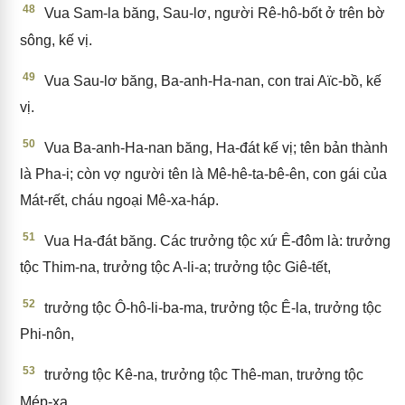
48
Vua Sam-la băng, Sau-lơ, người Rê-hô-bốt ở trên bờ
sông, kế vị.
49
Vua Sau-lơ băng, Ba-anh-Ha-nan, con trai Aïc-bồ, kế
vị.
50
Vua Ba-anh-Ha-nan băng, Ha-đát kế vị; tên bản thành
là Pha-i; còn vợ người tên là Mê-hê-ta-bê-ên, con gái của
Mát-rết, cháu ngoại Mê-xa-háp.
51
Vua Ha-đát băng. Các trưởng tộc xứ Ê-đôm là: trưởng
tộc Thim-na, trưởng tộc A-li-a; trưởng tộc Giê-tết,
52
trưởng tộc Ô-hô-li-ba-ma, trưởng tộc Ê-la, trưởng tộc
Phi-nôn,
53
trưởng tộc Kê-na, trưởng tộc Thê-man, trưởng tộc
Mép-xa,