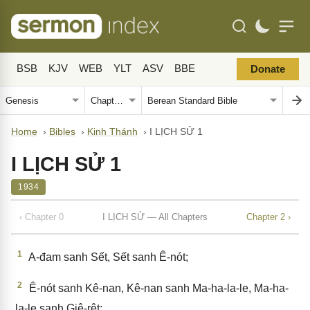
BSB
KJV
WEB
YLT
ASV
BBE
Donate
Home
›
Bibles
›
Kinh Thánh
›
I LỊCH SỬ 1
I LỊCH SỬ 1
1934
‹ Chapter 0
I LỊCH SỬ — All Chapters
Chapter 2 ›
1
A-đam sanh Sết, Sết sanh Ê-nót;
2
Ê-nót sanh Kê-nan, Kê-nan sanh Ma-ha-la-le, Ma-ha-
la-le sanh Giê-rệt;