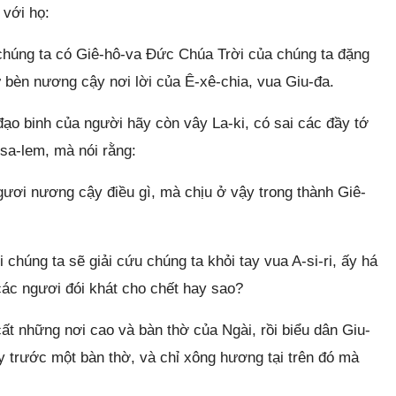
 với họ:
 chúng ta có Giê-hô-va Đức Chúa Trời của chúng ta đặng
ự bèn nương cậy nơi lời của Ê-xê-chia, vua Giu-đa.
 đạo binh của người hãy còn vây La-ki, có sai các đầy tớ
-sa-lem, mà nói rằng:
ngươi nương cậy điều gì, mà chịu ở vậy trong thành Giê-
chúng ta sẽ giải cứu chúng ta khỏi tay vua A-si-ri, ấy há
ác ngươi đói khát cho chết hay sao?
ất những nơi cao và bàn thờ của Ngài, rồi biểu dân Giu-
y trước một bàn thờ, và chỉ xông hương tại trên đó mà