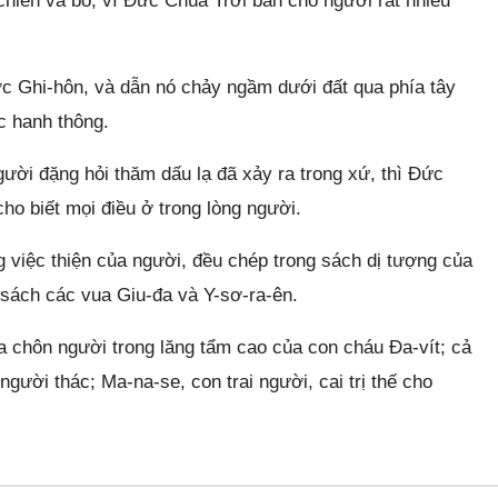
hiên và bò; vì Đức Chúa Trời ban cho người rất nhiều
ớc Ghi-hôn, và dẫn nó chảy ngầm dưới đất qua phía tây
c hanh thông.
ười đặng hỏi thăm dấu lạ đã xảy ra trong xứ, thì Đức
ho biết mọi điều ở trong lòng người.
 việc thiện của người, đều chép trong sách dị tượng của
ng sách các vua Giu-đa và Y-sơ-ra-ên.
a chôn người trong lăng tẩm cao của con cháu Đa-vít; cả
gười thác; Ma-na-se, con trai người, cai trị thế cho