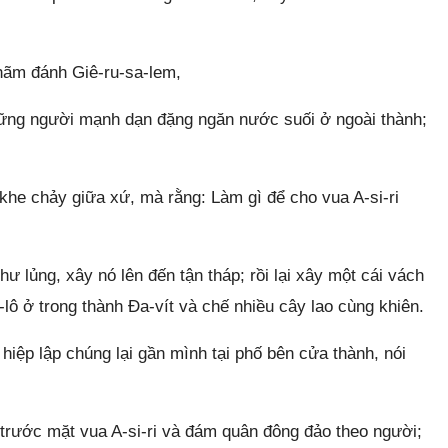
 hãm đánh Giê-ru-sa-lem,
hững người mạnh dạn đặng ngăn nước suối ở ngoài thành;
khe chảy giữa xứ, mà rằng: Làm gì để cho vua A-si-ri
 lủng, xây nó lên đến tận tháp; rồi lại xây một cái vách
lô ở trong thành Đa-vít và chế nhiều cây lao cùng khiên.
hiệp lập chúng lại gần mình tại phố bên cửa thành, nói
trước mặt vua A-si-ri và đám quân đông đảo theo người;