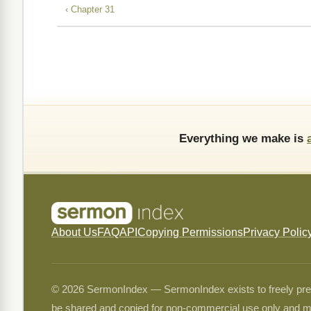
‹ Chapter 31
Everything we make is
About Us
FAQ
API
Copying Permissions
Privacy Polic
© 2026 SermonIndex — SermonIndex exists to freely preser
be shared and copied for non-commercial use only and m