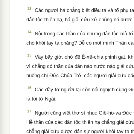
13
Các ngươi há chẳng biết điều ta và tổ phụ t
dân tộc thiên hạ, há giải cứu xứ chúng nó được 
14
Nội trong các thần của những dân tộc mà tổ p
cho khỏi tay ta chăng? Dễ có một mình Thần cá
15
Vậy bây giờ, chớ để Ê-xê-chia phỉnh gạt, kh
vì chẳng có thần của dân nào nước nào giải cứu 
huống chi Đức Chúa Trời các ngươi giải cứu các
16
Các đầy tớ người lại còn nói nghịch cùng Gi
là tôi tớ Ngài.
17
Người cũng viết thơ sỉ nhục Giê-hô-va Đức 
Hễ thần của các dân tộc thiên hạ chẳng giải cứu
chẳng giải cứu được dân sự người khỏi tay ta t