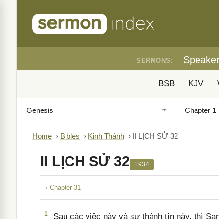
Speake
SERMONS:
BSB
KJV
Home
›
Bibles
›
Kinh Thánh
›
II LỊCH SỬ 32
II LỊCH SỬ 32
1934
‹ Chapter 31
1
Sau các việc này và sự thành tín này, thì Sa