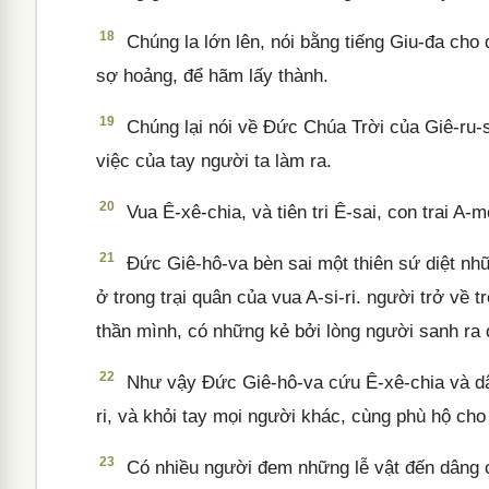
18
Chúng la lớn lên, nói bằng tiếng Giu-đa cho
sợ hoảng, để hãm lấy thành.
19
Chúng lại nói về Đức Chúa Trời của Giê-ru-s
việc của tay người ta làm ra.
20
Vua Ê-xê-chia, và tiên tri Ê-sai, con trai A-
21
Đức Giê-hô-va bèn sai một thiên sứ diệt n
ở trong trại quân của vua A-si-ri. người trở về 
thần mình, có những kẻ bởi lòng người sanh ra 
22
Như vậy Đức Giê-hô-va cứu Ê-xê-chia và dân
ri, và khỏi tay mọi người khác, cùng phù hộ ch
23
Có nhiều người đem những lễ vật đến dâng c