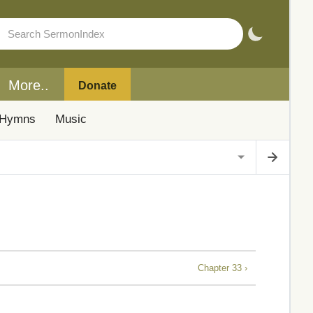
More..
Donate
Hymns
Music
Chapter 33 ›