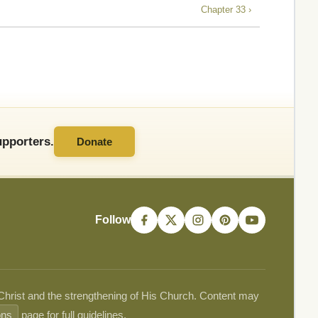
Chapter 33 ›
pporters.
Donate
Follow
 Christ and the strengthening of His Church. Content may
ons
page for full guidelines.