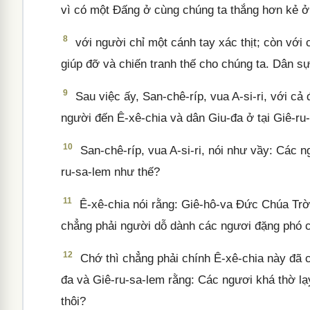
vì có một Đấng ở cùng chúng ta thắng hơn kẻ ở
8
với người chỉ một cánh tay xác thịt; còn với
giúp đỡ và chiến tranh thế cho chúng ta. Dân s
9
Sau việc ấy, San-chê-ríp, vua A-si-ri, với cả
người đến Ê-xê-chia và dân Giu-đa ở tại Giê-ru
10
San-chê-ríp, vua A-si-ri, nói như vầy: Các 
ru-sa-lem như thế?
11
Ê-xê-chia nói rằng: Giê-hô-va Đức Chúa Trời 
chẳng phải người dỗ dành các ngươi đặng phó c
12
Chớ thì chẳng phải chính Ê-xê-chia này đã c
đa và Giê-ru-sa-lem rằng: Các ngươi khá thờ lạ
thôi?