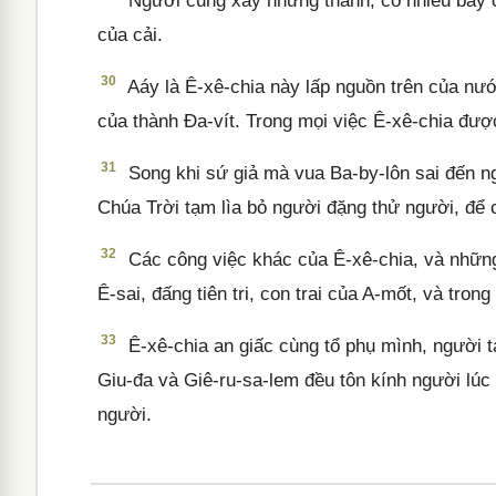
Người cũng xây những thành, có nhiều bầy c
của cải.
30
Aáy là Ê-xê-chia này lấp nguồn trên của nư
của thành Đa-vít. Trong mọi việc Ê-xê-chia đượ
31
Song khi sứ giả mà vua Ba-by-lôn sai đến ng
Chúa Trời tạm lìa bỏ người đặng thử người, để c
32
Các công việc khác của Ê-xê-chia, và những
Ê-sai, đấng tiên tri, con trai của A-mốt, và tro
33
Ê-xê-chia an giấc cùng tổ phụ mình, người t
Giu-đa và Giê-ru-sa-lem đều tôn kính người lúc n
người.