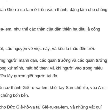
 dân Giê-ru-sa-lam ở trên vách thành, đặng làm cho chúng
a-lem, như thể các thần của dân thiên hạ đều là công
mốt, cầu nguyện về việc này, và kêu la thấu đến trời.
hững người mạnh dạn, các quan trưởng và các quan tướng
trong xứ mình, mặt hổ thẹn; và khi người vào trong miễu
đều lấy gươm giết người tại đó.
 cư thành Giê-ru-sa-lem khỏi tay San-chê-ríp, vua A-si-
o chúng bốn bên.
ho Đức Giê-hô-va tại Giê-ru-sa-lem, và những vật quí