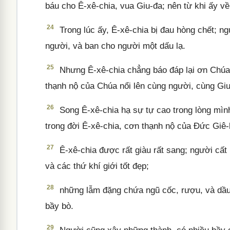
báu cho Ê-xê-chia, vua Giu-đa; nên từ khi ấy v
24
Trong lúc ấy, Ê-xê-chia bị đau hòng chết; 
người, và ban cho người một dấu lạ.
25
Nhưng Ê-xê-chia chẳng báo đáp lại ơn Chúa 
thạnh nộ của Chúa nổi lên cùng người, cùng Giu
26
Song Ê-xê-chia hạ sự tự cao trong lòng mìn
trong đời Ê-xê-chia, cơn thạnh nộ của Đức Giê-
27
Ê-xê-chia được rất giàu rất sang; người cất 
và các thứ khí giới tốt đẹp;
28
những lẫm đặng chứa ngũ cốc, rượu, và dầu;
bầy bò.
29