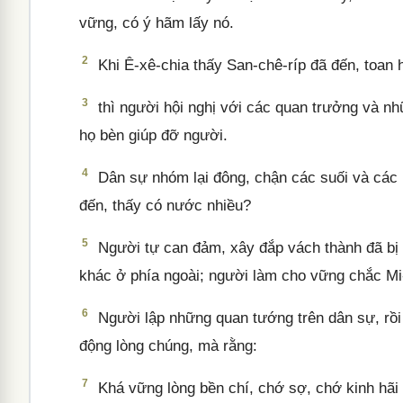
vững, có ý hãm lấy nó.
2
Khi Ê-xê-chia thấy San-chê-ríp đã đến, toan
3
thì người hội nghị với các quan trưởng và n
họ bèn giúp đỡ người.
4
Dân sự nhóm lại đông, chận các suối và các 
đến, thấy có nước nhiều?
5
Người tự can đảm, xây đắp vách thành đã bị hư
khác ở phía ngoài; người làm cho vững chắc Mi-
6
Người lập những quan tướng trên dân sự, rồi 
động lòng chúng, mà rằng:
7
Khá vững lòng bền chí, chớ sợ, chớ kinh hãi 