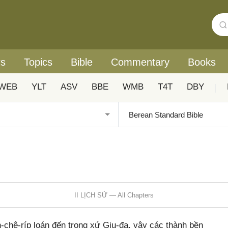
rs
Topics
Bible
Commentary
Books
WEB
YLT
ASV
BBE
WMB
T4T
DBY
|
II LỊCH SỬ — All Chapters
n-chê-ríp loán đến trong xứ Giu-đa, vây các thành bền