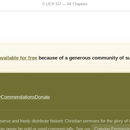
II LỊCH SỬ — All Chapters
available for free
because of a generous community of su
y
Commendations
Donate
ve and freely distribute historic Christian sermons for the glory of
ay never be sold or used commercially. See our
Copying Permissi