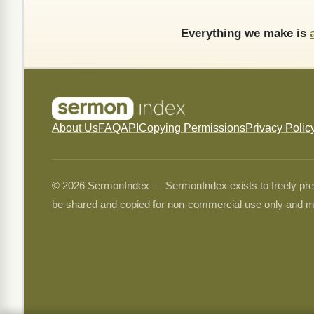
Everything we make is
About Us
FAQ
API
Copying Permissions
Privacy Polic
© 2026 SermonIndex — SermonIndex exists to freely preser
be shared and copied for non-commercial use only and m