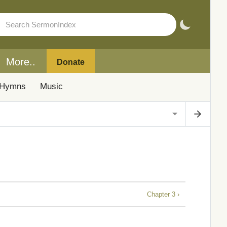
More..
Donate
Hymns
Music
Chapter 3 ›