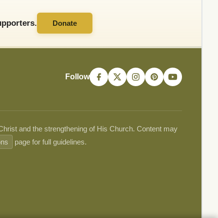
pporters.
Donate
Follow
 Christ and the strengthening of His Church. Content may
ons
page for full guidelines.