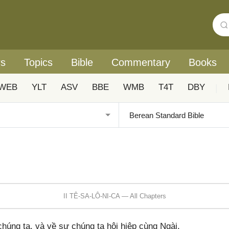
rs
Topics
Bible
Commentary
Books
WEB
YLT
ASV
BBE
WMB
T4T
DBY
|
II TÊ-SA-LÔ-NI-CA — All Chapters
úng ta, và về sự chúng ta hội hiệp cùng Ngài,