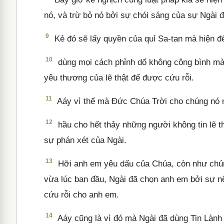
nó, và trừ bỏ nó bởi sự chói sáng của sự Ngài 
9
Kẻ đó sẽ lấy quyền của quỉ Sa-tan mà hiện đến
10
dùng mọi cách phỉnh dổ không công bình mà
yêu thương của lẽ thật để được cứu rỗi.
11
Aáy vì thế mà Đức Chúa Trời cho chúng nó mắ
12
hầu cho hết thảy những người không tin lẽ t
sự phán xét của Ngài.
13
Hỡi anh em yêu dấu của Chúa, còn như chúng
vừa lúc ban đầu, Ngài đã chọn anh em bởi sự nên
cứu rỗi cho anh em.
14
Aáy cũng là vì đó mà Ngài đã dùng Tin Lành