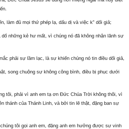
đến.
, làm đủ mọi thứ phép lạ, dấu dị và việc k” dối giả;
 dổ những kẻ hư mất, vì chúng nó đã không nhận lãnh sự
c phải sự lầm lạc, là sự khiến chúng nó tin điều dối giả,
hật, song chuộng sự không công bình, điều bị phục dưới
 tôi, phải vì anh em tạ ơn Đức Chúa Trời không thôi, vì
 thánh của Thánh Linh, và bởi tin lẽ thật, đặng ban sự
 chúng tôi gọi anh em, đặng anh em hưởng được sự vinh