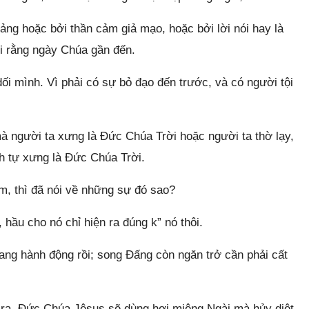
oảng hoặc bởi thần cảm giả mạo, hoặc bởi lời nói hay là
ói rằng ngày Chúa gần đến.
i mình. Vì phải có sự bỏ đạo đến trước, và có người tội
mà người ta xưng là Đức Chúa Trời hoặc người ta thờ lạy,
nh tự xưng là Đức Chúa Trời.
m, thì đã nói về những sự đó sao?
 hầu cho nó chỉ hiện ra đúng k” nó thôi.
ang hành động rồi; song Đấng còn ngăn trở cần phải cất
n ra, Đức Chúa Jêsus sẽ dùng hơi miệng Ngài mà hủy diệt