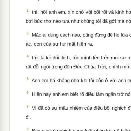
2
thì, hỡi anh em, xin chớ vội bối rối và kinh h
bởi bức thơ nào tựa như chúng tôi đã gởi mà n
3
Mặc ai dùng cách nào, cũng đừng để họ lừa dố
ác, con của sự hư mất hiện ra,
4
tức là kẻ đối địch, tôn mình lên trên mọi sự 
rất đỗi ngồi trong đền Đức Chúa Trời, chính mì
5
Anh em há không nhớ khi tôi còn ở với anh e
6
Hiện nay anh em biết rõ điều làm ngăn trở nó,
7
Vì đã có sự mầu nhiệm của điều bội nghịch đ
đi.
8
Bấy giờ kẻ nghịch cùng luật pháp kia sẽ hiệ