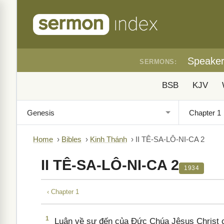
Speake
SERMONS:
BSB
KJV
Home
›
Bibles
›
Kinh Thánh
›
II TÊ-SA-LÔ-NI-CA 2
II TÊ-SA-LÔ-NI-CA 2
1934
‹ Chapter 1
1
Luận về sự đến của Đức Chúa Jêsus Christ ch