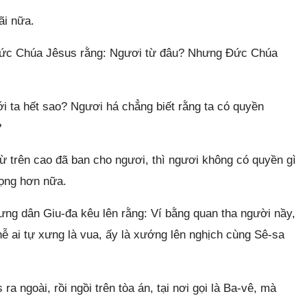
ãi nữa.
 Đức Chúa Jêsus rằng: Ngươi từ đâu? Nhưng Đức Chúa
ới ta hết sao? Ngươi há chẳng biết rằng ta có quyền
?
 trên cao đã ban cho ngươi, thì ngươi không có quyền gì
trọng hơn nữa.
hưng dân Giu-đa kêu lên rằng: Ví bằng quan tha người nầy,
 hễ ai tự xưng là vua, ấy là xướng lên nghịch cùng Sê-sa
a ngoài, rồi ngồi trên tòa án, tại nơi gọi là Ba-vê, mà