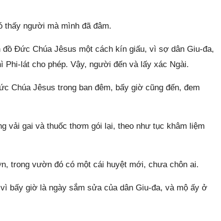
gó thấy người mà mình đã đâm.
 đồ Đức Chúa Jêsus một cách kín giấu, vì sợ dân Giu-đa,
ì Phi-lát cho phép. Vậy, người đến và lấy xác Ngài.
Đức Chúa Jêsus trong ban đêm, bấy giờ cũng đến, đem
 vải gai và thuốc thơm gói lại, theo như tục khâm liệm
ờn, trong vườn đó có một cái huyệt mới, chưa chôn ai.
vì bấy giờ là ngày sắm sửa của dân Giu-đa, và mộ ấy ở