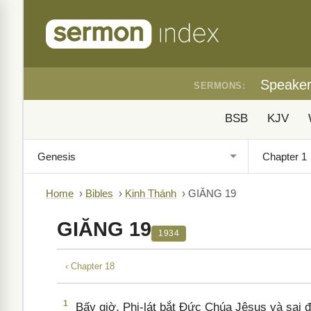
Speake
SERMONS:
BSB
KJV
Home
›
Bibles
›
Kinh Thánh
›
GIĂNG 19
GIĂNG 19
1934
‹ Chapter 18
1
Bấy giờ, Phi-lát bắt Đức Chúa Jêsus và sai 