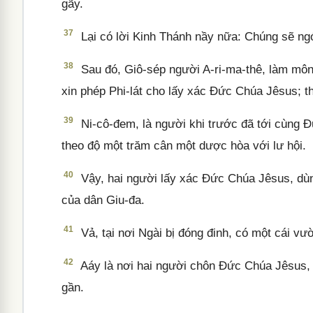
gãy.
37
Lại có lời Kinh Thánh nầy nữa: Chúng sẽ n
38
Sau đó, Giô-sép người A-ri-ma-thê, làm môn
xin phép Phi-lát cho lấy xác Đức Chúa Jêsus; th
39
Ni-cô-đem, là người khi trước đã tới cùng 
theo độ một trăm cân một dược hòa với lư hội.
40
Vậy, hai người lấy xác Đức Chúa Jêsus, dùng
của dân Giu-đa.
41
Vả, tại nơi Ngài bị đóng đinh, có một cái vư
42
Aáy là nơi hai người chôn Đức Chúa Jêsus, 
gần.