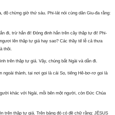
 độ chừng giờ thứ sáu. Phi-lát nói cùng dân Giu-đa rằng:
 đi, trừ hắn đi! Đóng đinh hắn trên cây thập tự đi! Phi-
 ngươi lên thập tự giá hay sao? Các thầy tế lễ cả thưa
à thôi.
h trên thập tự giá. Vậy, chúng bắt Ngài và dẫn đi.
goài thành, tại nơi gọi là cái Sọ, tiếng Hê-bơ-rơ gọi là
 người khác với Ngài, mỗi bên một người, còn Đức Chúa
lên trên thập tự giá. Trên bảng đó có đề chữ rằng: JÊSUS