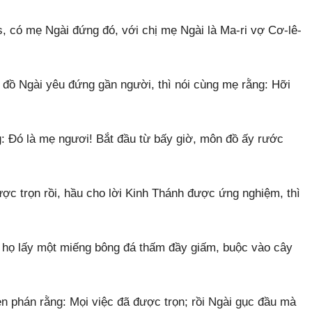
, có mẹ Ngài đứng đó, với chị mẹ Ngài là Ma-ri vợ Cơ-lê-
ồ Ngài yêu đứng gần người, thì nói cùng mẹ rằng: Hỡi
: Đó là mẹ ngươi! Bắt đầu từ bấy giờ, môn đồ ấy rước
c trọn rồi, hầu cho lời Kinh Thánh được ứng nghiệm, thì
, họ lấy một miếng bông đá thấm đầy giấm, buộc vào cây
n phán rằng: Mọi việc đã được trọn; rồi Ngài gục đầu mà