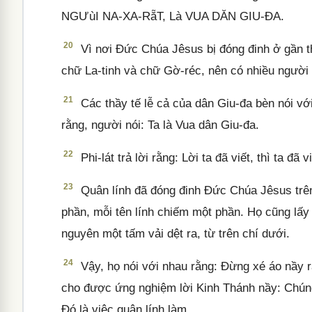
NGƯùI NA-XA-RẵT, Là VUA DĂN GIU-ĐA.
20
Vì nơi Đức Chúa Jêsus bị đóng đinh ở gần t
chữ La-tinh và chữ Gờ-réc, nên có nhiều người
21
Các thầy tế lễ cả của dân Giu-đa bèn nói với
rằng, người nói: Ta là Vua dân Giu-đa.
22
Phi-lát trả lời rằng: Lời ta đã viết, thì ta đã vi
23
Quân lính đã đóng đinh Đức Chúa Jêsus trên 
phần, mỗi tên lính chiếm một phần. Họ cũng lấ
nguyên một tấm vải dệt ra, từ trên chí dưới.
24
Vậy, họ nói với nhau rằng: Đừng xé áo nầy r
cho được ứng nghiệm lời Kinh Thánh nầy: Chúng 
Đó là việc quân lính làm.