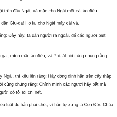
ội trên đầu Ngài, và mặc cho Ngài một cái áo điều.
 dân Giu-đa! Họ lại cho Ngài mấy cái vả.
rằng: Đây nầy, ta dẫn người ra ngoài, để các ngươi biết
 gai, mình mặc áo điều; và Phi-lát nói cùng chúng rằng:
y Ngài, thì kêu lên rằng: Hãy đóng đinh hắn trên cây thập
 nói cùng chúng rằng: Chính mình các ngươi hãy bắt mà
ời có tội lỗi chi hết.
hiếu luật đó hắn phải chết; vì hắn tự xưng là Con Đức Chúa