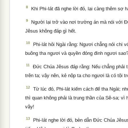
8
Khi Phi-lát đã nghe lời đó, lại càng thêm sợ h
9
Người lại trở vào nơi trường án mà nói với
Jêsus không đáp gì hết.
10
Phi-lát hỏi Ngài rằng: Ngươi chẳng nói chi v
buông tha ngươi và quyền đóng đinh ngươi sao
11
Đức Chúa Jêsus đáp rằng: Nếu chẳng phải từ
trên ta; vậy nên, kẻ nộp ta cho ngươi là có tội 
12
Từ lúc đó, Phi-lát kiếm cách để tha Ngài; n
thì quan không phải là trung thần của Sê-sa; vì
vậy!
13
Phi-lát nghe lời đó, bèn dẫn Đức Chúa Jêsus r