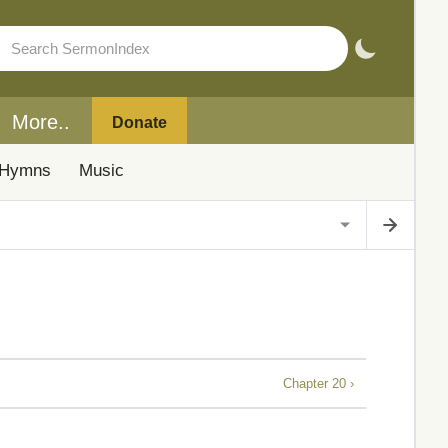
More..
Donate
Hymns
Music
Chapter 20 ›