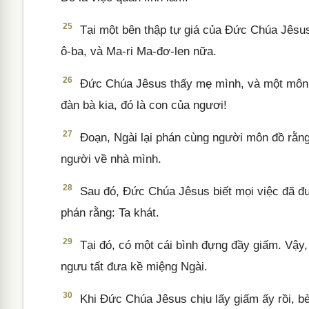
25
Tại một bên thập tự giá của Đức Chúa Jêsus
ô-ba, và Ma-ri Ma-đơ-len nữa.
26
Đức Chúa Jêsus thấy mẹ mình, và một môn đ
đàn bà kia, đó là con của ngươi!
27
Đoạn, Ngài lại phán cùng người môn đồ rằng
người về nhà mình.
28
Sau đó, Đức Chúa Jêsus biết mọi việc đã đượ
phán rằng: Ta khát.
29
Tại đó, có một cái bình đựng đầy giấm. Vậy
ngưu tất đưa kề miệng Ngài.
30
Khi Đức Chúa Jêsus chịu lấy giấm ấy rồi, bè