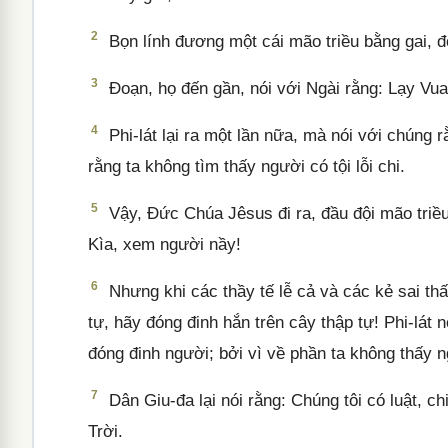
2
Bọn lính đương một cái mão triều bằng gai, đ
3
Đoạn, họ đến gần, nói với Ngài rằng: Lạy Vua
4
Phi-lát lại ra một lần nữa, mà nói với chúng 
rằng ta không tìm thấy người có tội lỗi chi.
5
Vậy, Đức Chúa Jêsus đi ra, đầu đội mão triều
Kìa, xem người nầy!
6
Nhưng khi các thầy tế lễ cả và các kẻ sai thấ
tự, hãy đóng đinh hắn trên cây thập tự! Phi-lát
đóng đinh người; bởi vì về phần ta không thấy ngư
7
Dân Giu-đa lại nói rằng: Chúng tôi có luật, c
Trời.