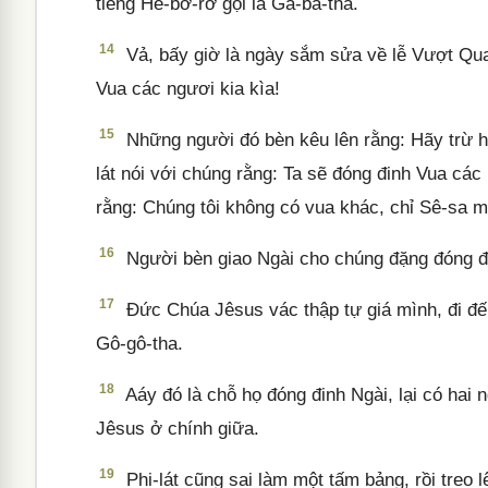
tiếng Hê-bơ-rơ gọi là Ga-ba-tha.
14
Vả, bấy giờ là ngày sắm sửa về lễ Vượt Qua,
Vua các ngươi kia kìa!
15
Những người đó bèn kêu lên rằng: Hãy trừ hắn
lát nói với chúng rằng: Ta sẽ đóng đinh Vua các
rằng: Chúng tôi không có vua khác, chỉ Sê-sa m
16
Người bèn giao Ngài cho chúng đặng đóng đin
17
Đức Chúa Jêsus vác thập tự giá mình, đi đến n
Gô-gô-tha.
18
Aáy đó là chỗ họ đóng đinh Ngài, lại có hai
Jêsus ở chính giữa.
19
Phi-lát cũng sai làm một tấm bảng, rồi treo 