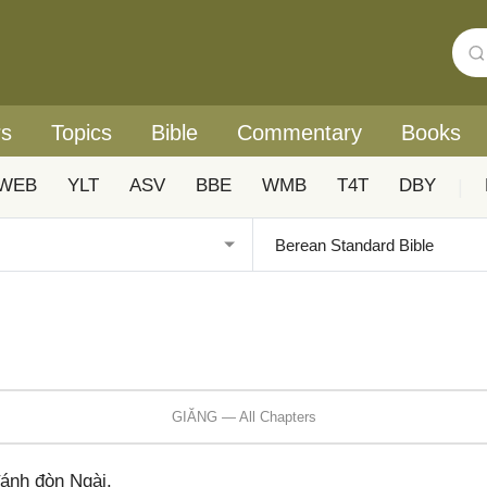
rs
Topics
Bible
Commentary
Books
WEB
YLT
ASV
BBE
WMB
T4T
DBY
|
GIĂNG — All Chapters
đánh đòn Ngài.