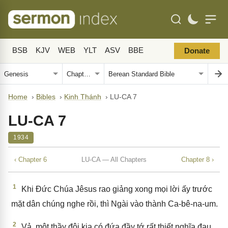
BSB
KJV
WEB
YLT
ASV
BBE
Donate
Home
›
Bibles
›
Kinh Thánh
›
LU-CA 7
LU-CA 7
1934
‹ Chapter 6
LU-CA — All Chapters
Chapter 8 ›
1
Khi Đức Chúa Jêsus rao giảng xong mọi lời ấy trước
mặt dân chúng nghe rồi, thì Ngài vào thành Ca-bê-na-um.
2
Vả, một thầy đội kia có đứa đầy tớ rất thiết nghĩa đau