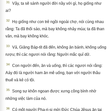
31
Vậy, ta sẽ sánh người đời nầy với gì, họ giống như
ai?
32
Họ giống như con trẻ ngồi ngoài chợ, nói cùng nhau
rằng: Ta đã thổi sáo, mà bay không nhảy múa; ta đã than
vãn, mà bay không khóc.
33
Vả, Giăng Báp-tít đã đến, không ăn bánh, không uống
rượu; thì các ngươi nói rằng: Người mắc quỉ dữ.
34
Con người đến, ăn và uống, thì các ngươi nói rằng:
Aáy đó là người ham ăn mê uống, bạn với người thâu
thuế và kẻ có tội.
35
Song sự khôn ngoan được xưng công bình nhờ
những việc làm của nó.
36
Có một người Pha-ri-si mời Đức Chúa Jêsus ăn tại