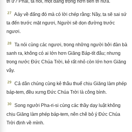
tri ư? Phải, ta nói, một đấng trọng hơn tiên tri nữa.
27
Aáy về đấng đó mà có lời chép rằng: Nầy, ta sẽ sai sứ
ta đến trước mặt ngươi, Người sẽ dọn đường trước
ngươi.
28
Ta nói cùng các ngươi, trong những người bởi đàn bà
sanh ra, không có ai lớn hơn Giăng Báp-tít đâu; nhưng
trong nước Đức Chúa Trời, kẻ rất nhỏ còn lớn hơn Giăng
vậy.
29
Cả dân chúng cùng kẻ thâu thuế chịu Giăng làm phép
báp-tem, đều xưng Đức Chúa Trời là công bình.
30
Song người Pha-ri-si cùng các thầy dạy luật không
chịu Giăng làm phép báp-tem, nên chê bỏ ý Đức Chúa
Trời định về mình.