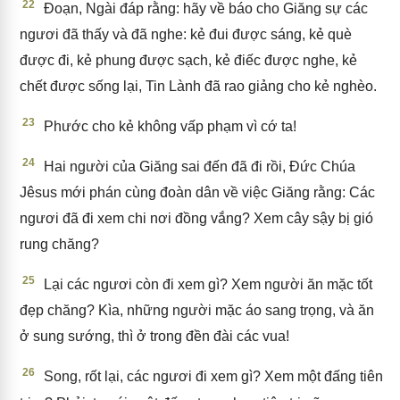
22
Đoạn, Ngài đáp rằng: hãy về báo cho Giăng sự các
ngươi đã thấy và đã nghe: kẻ đui được sáng, kẻ què
được đi, kẻ phung được sạch, kẻ điếc được nghe, kẻ
chết được sống lại, Tin Lành đã rao giảng cho kẻ nghèo.
23
Phước cho kẻ không vấp phạm vì cớ ta!
24
Hai người của Giăng sai đến đã đi rồi, Đức Chúa
Jêsus mới phán cùng đoàn dân về việc Giăng rằng: Các
ngươi đã đi xem chi nơi đồng vắng? Xem cây sậy bị gió
rung chăng?
25
Lại các ngươi còn đi xem gì? Xem người ăn mặc tốt
đẹp chăng? Kìa, những người mặc áo sang trọng, và ăn
ở sung sướng, thì ở trong đền đài các vua!
26
Song, rốt lại, các ngươi đi xem gì? Xem một đấng tiên