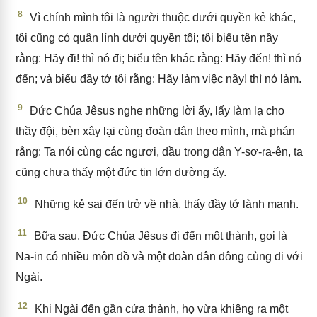
8
Vì chính mình tôi là người thuộc dưới quyền kẻ khác,
tôi cũng có quân lính dưới quyền tôi; tôi biểu tên nầy
rằng: Hãy đi! thì nó đi; biểu tên khác rằng: Hãy đến! thì nó
đến; và biểu đầy tớ tôi rằng: Hãy làm việc nầy! thì nó làm.
9
Đức Chúa Jêsus nghe những lời ấy, lấy làm lạ cho
thầy đội, bèn xây lại cùng đoàn dân theo mình, mà phán
rằng: Ta nói cùng các ngươi, dầu trong dân Y-sơ-ra-ên, ta
cũng chưa thấy một đức tin lớn dường ấy.
10
Những kẻ sai đến trở về nhà, thấy đầy tớ lành mạnh.
11
Bữa sau, Đức Chúa Jêsus đi đến một thành, gọi là
Na-in có nhiều môn đồ và một đoàn dân đông cùng đi với
Ngài.
12
Khi Ngài đến gần cửa thành, họ vừa khiêng ra một