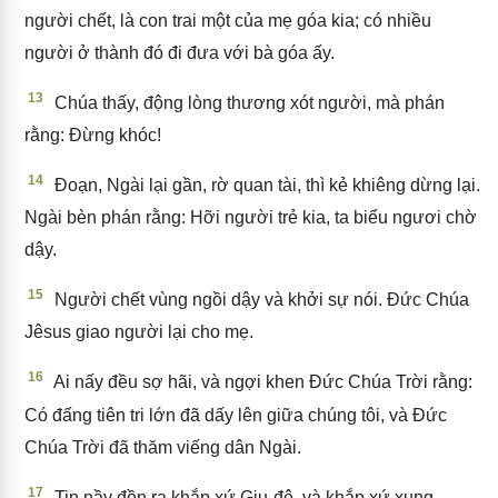
người chết, là con trai một của mẹ góa kia; có nhiều
người ở thành đó đi đưa với bà góa ấy.
13
Chúa thấy, động lòng thương xót người, mà phán
rằng: Đừng khóc!
14
Đoạn, Ngài lại gần, rờ quan tài, thì kẻ khiêng dừng lại.
Ngài bèn phán rằng: Hỡi người trẻ kia, ta biểu ngươi chờ
dậy.
15
Người chết vùng ngồi dậy và khởi sự nói. Đức Chúa
Jêsus giao người lại cho mẹ.
16
Ai nấy đều sợ hãi, và ngợi khen Đức Chúa Trời rằng:
Có đấng tiên tri lớn đã dấy lên giữa chúng tôi, và Đức
Chúa Trời đã thăm viếng dân Ngài.
17
Tin nầy đồn ra khắp xứ Giu-đê, và khắp xứ xung