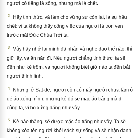
ngươi có tiếng là sống, nhưng mà là chết.
2
Hãy tỉnh thức, và làm cho vững sự còn lại, là sự hầu
chết; vì ta không thấy công việc của ngươi là trọn vẹn
trước mặt Đức Chúa Trời ta.
3
Vậy hãy nhớ lại mình đã nhận và nghe đạo thể nào, thì
giữ lấy, và ăn năn đi. Nếu ngươi chẳng tỉnh thức, ta sẽ
đến như kẻ trộm, và ngươi không biết giờ nào ta đến bắt
ngươi thình lình.
4
Nhưng, ở Sạt-đe, ngươi còn có mấy người chưa làm ô
uế áo xống mình: những kẻ đó sẽ mặc áo trắng mà đi
cùng ta, vì họ xứng đáng như vậy.
5
Kẻ nào thắng, sẽ được mặc áo trắng như vậy. Ta sẽ
không xóa tên người khỏi sách sự sống và sẽ nhận danh