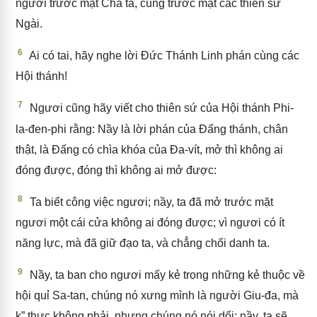
người trước mặt Cha ta, cùng trước mặt các thiên sứ
Ngài.
6
Ai có tai, hãy nghe lời Đức Thánh Linh phán cùng các
Hội thánh!
7
Ngươi cũng hãy viết cho thiên sứ của Hội thánh Phi-
la-đen-phi rằng: Nầy là lời phán của Đấng thánh, chân
thật, là Đấng có chìa khóa của Đa-vít, mở thì không ai
đóng được, đóng thì không ai mở được:
8
Ta biết công việc ngươi; nầy, ta đã mở trước mặt
ngươi một cái cửa không ai đóng được; vì ngươi có ít
năng lực, mà đã giữ đạo ta, và chẳng chối danh ta.
9
Nầy, ta ban cho ngươi mấy kẻ trong những kẻ thuộc về
hội quỉ Sa-tan, chúng nó xưng mình là người Giu-đa, mà
k” thực không phải, nhưng chúng nó nói dối; nầy, ta sẽ