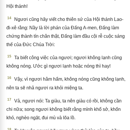
Hội thánh!
14
Ngươi cũng hãy viết cho thiên sứ của Hội thánh Lao-
đi-xê rằng: Nầy là lời phán của Đấng A-men, Đấng làm
chứng thành tín chân thật, Đấng làm đầu cội rễ cuộc sáng
thế của Đức Chúa Trời:
15
Ta biết công việc của ngươi; ngươi không lạnh cũng
không nóng. Ước gì ngươi lạnh hoặc nóng thì hay!
16
Vậy, vì ngươi hâm hẩm, không nóng cũng không lạnh,
nên ta sẽ nhả ngươi ra khỏi miệng ta.
17
Vả, ngươi nói: Ta giàu, ta nên giàu có rồi, không cần
chi nữa; song ngươi không biết rằng mình khổ sở, khốn
khó, nghèo ngặt, đui mù và lõa lồ.
18