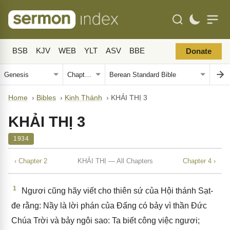
BSB
KJV
WEB
YLT
ASV
BBE
Donate
Home
›
Bibles
›
Kinh Thánh
›
KHẢI THỊ 3
KHẢI THỊ 3
1934
‹ Chapter 2
KHẢI THỊ — All Chapters
Chapter 4 ›
1
Ngươi cũng hãy viết cho thiên sứ của Hội thánh Sạt-
đe rằng: Nầy là lời phán của Đấng có bảy vì thần Đức
Chúa Trời và bảy ngôi sao: Ta biết công việc ngươi;