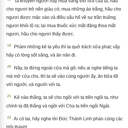
Ta khuyên ngươi hãy mua vàng thử lửa của ta, hầu
cho ngươi trở nên giàu có; mua những áo trắng, hầu cho
ngươi được mặc vào và điều xấu hổ về sự trần truồng
ngươi khỏi lộ ra; lại mua thuốc xức mắt đặng thoa mắt
ngươi, hầu cho ngươi thấy được.
19
Phàm những kẻ ta yêu thì ta quở trách sửa phạt; vậy
hãy có lòng sốt sắng, và ăn năn đi.
20
Nầy, ta đứng ngoài cửa mà gõ; nếu ai nghe tiếng ta
mà mở cửa cho, thì ta sẽ vào cùng người ấy, ăn bữa tối
với người, và người với ta.
21
Kẻ nào thắng, ta sẽ cho ngồi với ta trên ngôi ta, như
chính ta đã thắng và ngồi với Cha ta trên ngôi Ngài.
22
Ai có tai, hãy nghe lời Đức Thánh Linh phán cùng các
Hội thánh!