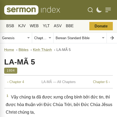
BSB
KJV
WEB
YLT
ASV
BBE
Donate
Home
›
Bibles
›
Kinh Thánh
›
LA-MÃ 5
LA-MÃ 5
1934
‹ Chapter 4
LA-MÃ — All Chapters
Chapter 6 ›
1
Vậy chúng ta đã được xưng công bình bởi đức tin, thì
được hòa thuận với Đức Chúa Trời, bởi Đức Chúa Jêsus
Christ chúng ta,