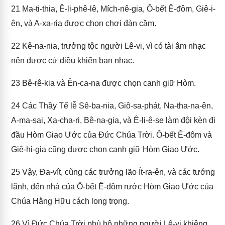
21
Ma-ti-thia, Ê-li-phê-lê, Mích-nê-gia, Ô-bết Ê-đôm, Giê-i-
ên, và A-xa-ria được chọn chơi đàn cầm.
22
Kê-na-nia, trưởng tộc người Lê-vi, vì có tài âm nhạc
nên được cử điều khiển ban nhạc.
23
Bê-rê-kia và Ên-ca-na được chọn canh giữ Hòm.
24
Các Thầy Tế lễ Sê-ba-nia, Giô-sa-phát, Na-tha-na-ên,
A-ma-sai, Xa-cha-ri, Bê-na-gia, và Ê-li-ê-se làm đội kèn đi
đầu Hòm Giao Ước của Đức Chúa Trời. Ô-bết Ê-đôm và
Giê-hi-gia cũng được chọn canh giữ Hòm Giao Ước.
25
Vậy, Đa-vít, cùng các trưởng lão Ít-ra-ên, và các tướng
lãnh, đến nhà của Ô-bết Ê-đôm rước Hòm Giao Ước của
Chúa Hằng Hữu cách long trọng.
26
Vì Đức Chúa Trời phù hộ những người Lê-vi khiêng