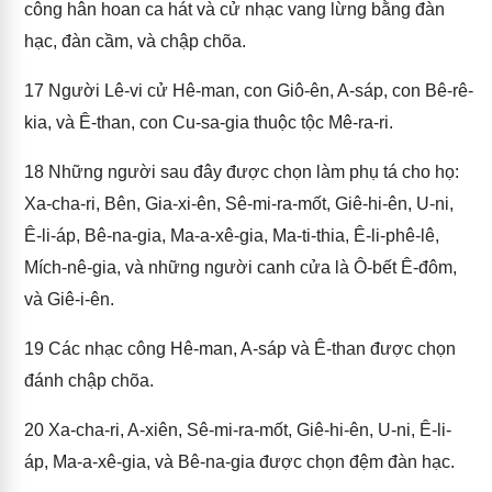
công hân hoan ca hát và cử nhạc vang lừng bằng đàn
hạc, đàn cầm, và chập chõa.
17
Người Lê-vi cử Hê-man, con Giô-ên, A-sáp, con Bê-rê-
kia, và Ê-than, con Cu-sa-gia thuộc tộc Mê-ra-ri.
18
Những người sau đây được chọn làm phụ tá cho họ:
Xa-cha-ri, Bên, Gia-xi-ên, Sê-mi-ra-mốt, Giê-hi-ên, U-ni,
Ê-li-áp, Bê-na-gia, Ma-a-xê-gia, Ma-ti-thia, Ê-li-phê-lê,
Mích-nê-gia, và những người canh cửa là Ô-bết Ê-đôm,
và Giê-i-ên.
19
Các nhạc công Hê-man, A-sáp và Ê-than được chọn
đánh chập chõa.
20
Xa-cha-ri, A-xiên, Sê-mi-ra-mốt, Giê-hi-ên, U-ni, Ê-li-
áp, Ma-a-xê-gia, và Bê-na-gia được chọn đệm đàn hạc.