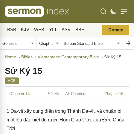
BSB
KJV
WEB
YLT
ASV
BBE
Donate
Home
›
Bibles
›
Vietnamese Contemporary Bible
›
Sử Ký 15
Sử Ký 15
VCB
‹ Chapter 14
Sử Ký — All Chapters
Chapter 16 ›
1
Đa-vít xây cung điện trong Thành Đa-vít, và chuẩn bị
một lều đặc biệt để rước Hòm Giao Ước của Đức Chúa
Trời.