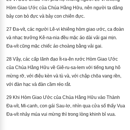
Hòm Giao Ước của Chúa Hằng Hữu, nên người ta dâng
bảy con bò đực và bảy con chiên đực.
27
Đa-vít, các người Lê-vi khiêng hòm giao ước, ca đoàn
và nhạc trưởng Kê-na-nia đều mặc áo dài vải gai mịn.
Đa-vít cũng mặc chiếc áo choàng bằng vải gai.
28
Vậy, các cấp lãnh đạo Ít-ra-ên rước Hòm Giao Ước
của Chúa Hằng Hữu về Giê-ru-sa-lem với tiếng tung hô
mừng rỡ, với điệu kèn và tù và, với chập chõa vang rền,
với đàn hạc và đàn cầm réo rắt.
29
Khi Hòm Giao Ước của Chúa Hằng Hữu vào Thành
Đa-vít, Mi-canh, con gái Sau-lơ, nhìn qua cửa sổ thấy Vua
Đa-vít nhảy múa vui mừng thì trong lòng khinh bỉ vua.