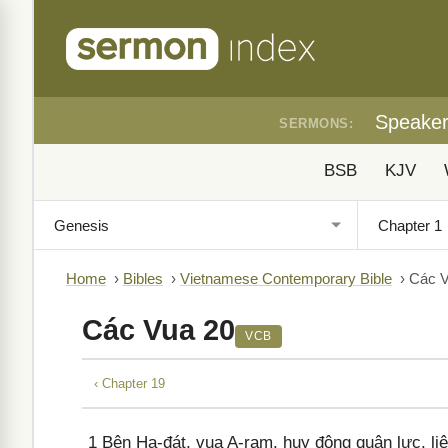
Speake
SERMONS:
BSB
KJV
Home
›
Bibles
›
Vietnamese Contemporary Bible
›
Các V
Các Vua 20
VCB
‹ Chapter 19
1
Bên Ha-đát, vua A-ram, huy động quân lực, liê