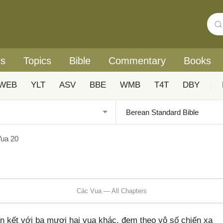
rs
Topics
Bible
Commentary
Books
WEB
YLT
ASV
BBE
WMB
T4T
DBY
|
ua 20
Các Vua — All Chapters
n kết với ba mươi hai vua khác, đem theo vô số chiến xa