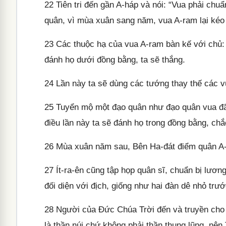
22
Tiên tri đến gần A-háp và nói: “Vua phải chuẩ
quân, vì mùa xuân sang năm, vua A-ram lại kéo
23
Các thuộc hạ của vua A-ram bàn kế với chủ: “S
đánh họ dưới đồng bằng, ta sẽ thắng.
24
Lần này ta sẽ dùng các tướng thay thế các v
25
Tuyển mộ một đạo quân như đạo quân vua đã 
điều lần này ta sẽ đánh họ trong đồng bằng, chắ
26
Mùa xuân năm sau, Bên Ha-đát điểm quân A-r
27
Ít-ra-ên cũng tập họp quân sĩ, chuẩn bị lươn
đối diện với địch, giống như hai đàn dê nhỏ tr
28
Người của Đức Chúa Trời đến và truyền cho Í
là thần núi chứ không phải thần thung lũng, nê