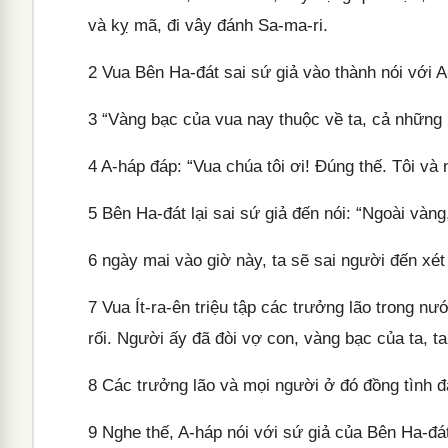
và kỵ mã, đi vây đánh Sa-ma-ri.
2
Vua Bên Ha-đát sai sứ giả vào thành nói với A-
3
“Vàng bạc của vua nay thuộc về ta, cả những n
4
A-háp đáp: “Vua chúa tôi ơi! Đúng thế. Tôi và 
5
Bên Ha-đát lại sai sứ giả đến nói: “Ngoài vàng
6
ngày mai vào giờ này, ta sẽ sai người đến xét 
7
Vua Ít-ra-ên triệu tập các trưởng lão trong nư
rối. Người ấy đã đòi vợ con, vàng bạc của ta, ta
8
Các trưởng lão và mọi người ở đó đồng tình 
9
Nghe thế, A-háp nói với sứ giả của Bên Ha-đát: