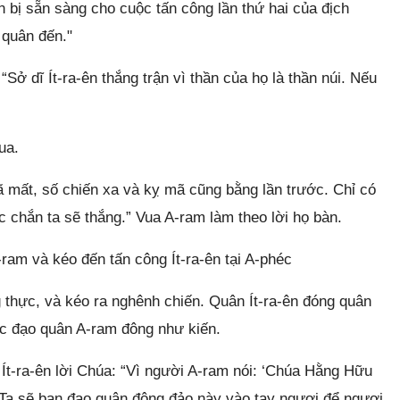
n bị sẵn sàng cho cuộc tấn công lần thứ hai của địch
 quân đến."
ở dĩ Ít-ra-ên thắng trận vì thần của họ là thần núi. Nếu
ua.
mất, số chiến xa và kỵ mã cũng bằng lần trước. Chỉ có
c chắn ta sẽ thắng.” Vua A-ram làm theo lời họ bàn.
am và kéo đến tấn công Ít-ra-ên tại A-phéc
g thực, và kéo ra nghênh chiến. Quân Ít-ra-ên đóng quân
ước đạo quân A-ram đông như kiến.
t-ra-ên lời Chúa: “Vì người A-ram nói: ‘Chúa Hằng Hữu
n Ta sẽ ban đạo quân đông đảo này vào tay ngươi để ngươi