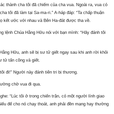
ác thành cha tôi đã chiếm của cha vua. Ngoài ra, vua có
cha tôi đã làm tại Sa-ma-ri.” A-háp đáp: “Ta chấp thuận
 họ kết ước với nhau và Bên Ha-đát được tha về.
âng lệnh Chúa Hằng Hữu nói với bạn mình: “Hãy đánh tôi
 Hằng Hữu, anh sẽ bị sư tử giết ngay sau khi anh rời khỏi
sư tử tấn công và giết.
tôi đi!” Người này đánh tiên tri bị thương.
 đường chờ vua đi qua.
nghe: “Lúc tôi ở trong chiến trận, có một người lính giao
. Nếu để cho nó chạy thoát, anh phải đền mạng hay thường