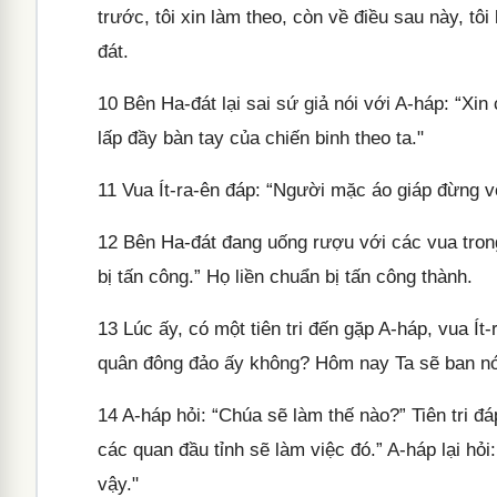
trước, tôi xin làm theo, còn về điều sau này, t
đát.
10
Bên Ha-đát lại sai sứ giả nói với A-háp: “Xin 
lấp đầy bàn tay của chiến binh theo ta."
11
Vua Ít-ra-ên đáp: “Người mặc áo giáp đừng v
12
Bên Ha-đát đang uống rượu với các vua trong 
bị tấn công.” Họ liền chuẩn bị tấn công thành.
13
Lúc ấy, có một tiên tri đến gặp A-háp, vua Í
quân đông đảo ấy không? Hôm nay Ta sẽ ban nó 
14
A-háp hỏi: “Chúa sẽ làm thế nào?” Tiên tri đ
các quan đầu tỉnh sẽ làm việc đó.” A-háp lại hỏi
vậy."