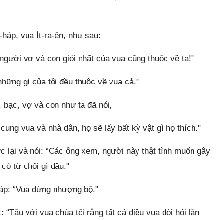
háp, vua Ít-ra-ên, như sau:
gười vợ và con giỏi nhất của vua cũng thuộc về ta!"
những gì của tôi đều thuộc về vua cả."
, bạc, vợ và con như ta đã nói,
cung vua và nhà dân, họ sẽ lấy bất kỳ vật gì họ thích."
ớc lại và nói: “Các ông xem, người này thật tình muốn gây
 có từ chối gì đâu."
đáp: “Vua đừng nhượng bộ."
 “Tâu với vua chúa tôi rằng tất cả điều vua đòi hỏi lần