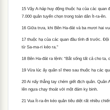
15
Vậy A-háp huy động thuộc hạ của các quan đầ
7.000 quân tuyển chọn trong toàn dân Ít-ra-ên.
16
Giữa trưa, khi Bên Ha-đát và ba mươi hai vua
17
thuộc hạ của các quan đầu tỉnh đi trước. Đội
từ Sa-ma-ri kéo ra."
18
Bên Ha-đát ra lệnh: “Bắt sống tất cả cho ta,
19
Vừa lúc ấy quân sĩ theo sau thuộc hạ các qu
20
Ai nấy thẳng tay chém giết địch quân. Quân A
lên ngựa chạy thoát với một đám kỵ binh.
21
Vua Ít-ra-ên kéo quân tiêu diệt rất nhiều ch