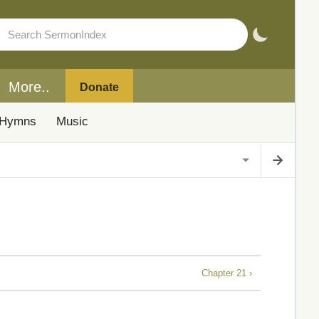
More..
Donate
Hymns
Music
Chapter 21 ›