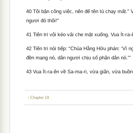
40
Tôi bận công việc, nên để tên tù chạy mất.” Vu
ngươi đó thôi!"
41
Tiên tri vội kéo vải che mặt xuống. Vua Ít-ra-ê
42
Tiên tri nói tiếp: “Chúa Hằng Hữu phán: ‘Vì 
đền mạng nó, dân ngươi chịu số phận dân nó.’"
43
Vua Ít-ra-ên về Sa-ma-ri, vừa giận, vừa buồn
‹ Chapter 19