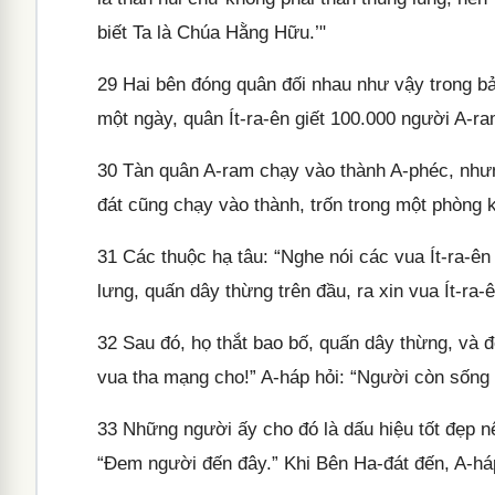
biết Ta là Chúa Hằng Hữu.’"
29
Hai bên đóng quân đối nhau như vậy trong bả
một ngày, quân Ít-ra-ên giết 100.000 người A-ra
30
Tàn quân A-ram chạy vào thành A-phéc, nhưn
đát cũng chạy vào thành, trốn trong một phòng k
31
Các thuộc hạ tâu: “Nghe nói các vua Ít-ra-ên 
lưng, quấn dây thừng trên đầu, ra xin vua Ít-ra-
32
Sau đó, họ thắt bao bố, quấn dây thừng, và đế
vua tha mạng cho!” A-háp hỏi: “Người còn sống 
33
Những người ấy cho đó là dấu hiệu tốt đẹp n
“Đem người đến đây.” Khi Bên Ha-đát đến, A-háp