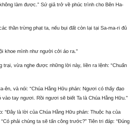
ôi không làm được.” Sứ giả trở về phúc trình cho Bên Ha-
các thần trừng phạt ta, nếu bụi đất còn lại tại Sa-ma-ri đủ
ội khoe mình như người cởi áo ra."
trại, vừa nghe được những lời này, liền ra lệnh: “Chuẩn
t-ra-ên, và nói: “Chúa Hằng Hữu phán: Ngươi có thấy đạo
vào tay ngươi. Rồi ngươi sẽ biết Ta là Chúa Hằng Hữu."
áp: “Đây là lời của Chúa Hằng Hữu phán: Thuộc hạ của
: “Có phải chúng ta sẽ tấn công trước?” Tiên tri đáp: “Đúng