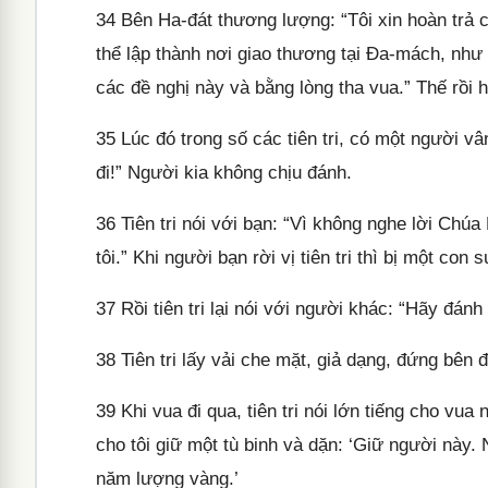
34
Bên Ha-đát thương lượng: “Tôi xin hoàn trả c
thể lập thành nơi giao thương tại Đa-mách, như 
các đề nghị này và bằng lòng tha vua.” Thế rồi
35
Lúc đó trong số các tiên tri, có một người v
đi!” Người kia không chịu đánh.
36
Tiên tri nói với bạn: “Vì không nghe lời Chúa
tôi.” Khi người bạn rời vị tiên tri thì bị một con 
37
Rồi tiên tri lại nói với người khác: “Hãy đánh 
38
Tiên tri lấy vải che mặt, giả dạng, đứng bên
39
Khi vua đi qua, tiên tri nói lớn tiếng cho vua 
cho tôi giữ một tù binh và dặn: ‘Giữ người này
năm lượng vàng.’