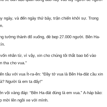
y ngày, và đến ngày thứ bảy, trận chiến khởi sự. Trong
m.
g tường thành đổ xuống, đè bẹp 27.000 người. Bên Ha-
ín.
vốn nhân từ, vì vậy, xin cho chúng tôi thắt bao bố vào
ên tha cho vua."
n tâu với vua Ít-ra-ên: “Đầy tớ vua là Bên Ha-đát cầu xin
à? Người là em ta đấy!"
ên vội vàng đáp: “Bên Ha-đát đúng là em vua.” A-háp bảo:
 mời lên ngồi xe với mình.