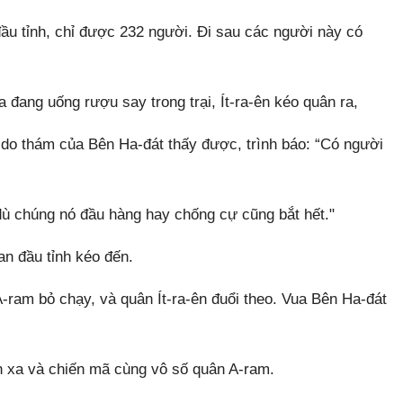
u tỉnh, chỉ được 232 người. Đi sau các người này có
 đang uống rượu say trong trại, Ít-ra-ên kéo quân ra,
 do thám của Bên Ha-đát thấy được, trình báo: “Có người
 dù chúng nó đầu hàng hay chống cự cũng bắt hết."
an đầu tỉnh kéo đến.
-ram bỏ chạy, và quân Ít-ra-ên đuổi theo. Vua Bên Ha-đát
iến xa và chiến mã cùng vô số quân A-ram.