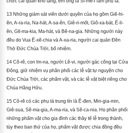
chức cai quản kho tàng, em ông là Si-mê-i làm phụ tá.
13
Những giám sát viên dưới quyền của họ gồm Giê-hi-
ên, A-ra-ria, Na-hát, A-sa-ên, Giê-ri-mốt, Giô-xa-bát, Ê-li-
ên, Gít-ma-kia, Ma-hát, và Bê-na-gia. Những người này
đều do Vua Ê-xê-chia và A-xa-ria, người cai quản Đền
Thờ Đức Chúa Trời, bổ nhiệm.
14
Cô-rê, con Im-na, người Lê-vi, người gác cổng tại Cửa
Đông, giữ nhiệm vụ phân phối các lễ vật tự nguyện cho
Đức Chúa Trời, các phẩm vật, và các lễ vật biệt riêng cho
Chúa Hằng Hữu.
15
Cô-rê có các phụ tá trung tín là Ê-đen, Min-gia-min,
Giê-sua, Sê-ma-gia, A-ma-ria, và Sê-ca-nia. Họ phân phối
những phẩm vật cho gia đình các thầy tế lễ trong thành,
tùy theo ban thứ của họ, phẩm vật được chia đồng đều