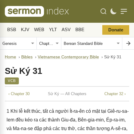
BSB
KJV
WEB
YLT
ASV
BBE
Donate
Home
›
Bibles
›
Vietnamese Contemporary Bible
›
Sử Ký 31
Sử Ký 31
VCB
‹ Chapter 30
Sử Ký — All Chapters
Chapter 32 ›
1
Khi lễ kết thúc, tất cả người Ít-ra-ên có mặt tại Giê-ru-sa-
lem đều kéo ra các thành Giu-đa, Bên-gia-min, Ép-ra-im,
và Ma-na-se đập phá các trụ thờ, các thần tượng A-sê-ra,