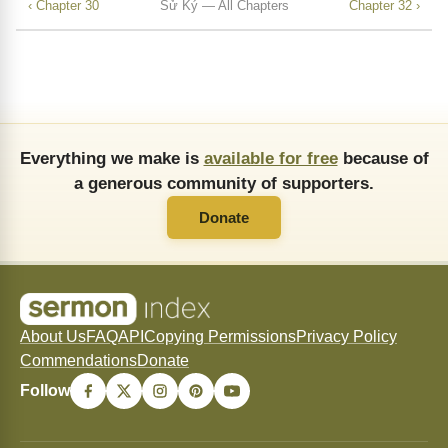
‹ Chapter 30
Sử Ký — All Chapters
Chapter 32 ›
Everything we make is
available for free
because of
a generous community of supporters.
Donate
About Us
FAQ
API
Copying Permissions
Privacy Policy
Commendations
Donate
Follow