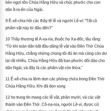
bèn ngợi tôn Chúa Hằng Hữu và chúc phước cho con
dân Ít-ra-ên của Ngài.
9
Ê-xê-chia hỏi các thầy tế lễ và người Lê-vi: “Tất cả
phẩm vật này từ đâu đến?"
10
Thầy thượng tế A-xa-ria, thuộc họ Xa-đốc, tâu rằng:
“Từ khi toàn dân bắt đầu dâng lễ vật vào Đền Thờ Chúa
Hằng Hữu, chẳng những chúng tôi đủ ăn mà cũng còn dư
lại rất nhiều. Chúa Hằng Hữu đã ban phước dồi dào cho
dân Ngài, và đây là các phẩm vật còn thừa."
11
Ê-xê-chia ra lệnh dọn các phòng chứa trong Đền Thờ
Chúa Hằng Hữu. Khi đã dọn xong
12
họ trung tín mang các lễ vật, phần mười, và các vật
thánh vào Đền Thờ. Cô-na-nia, người Lê-vi, được cử