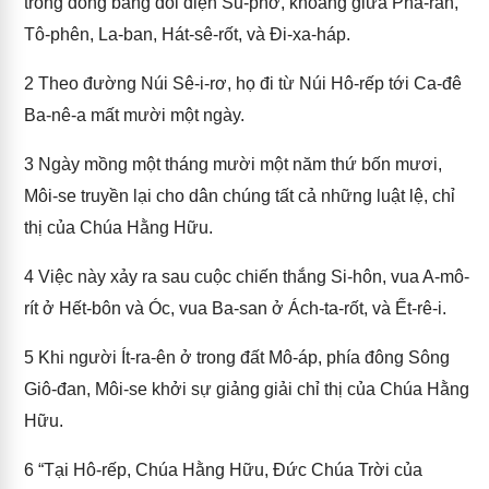
trong đồng bằng đối diện Su-phơ, khoảng giữa Pha-ran,
Tô-phên, La-ban, Hát-sê-rốt, và Đi-xa-háp.
2
Theo đường Núi Sê-i-rơ, họ đi từ Núi Hô-rếp tới Ca-đê
Ba-nê-a mất mười một ngày.
3
Ngày mồng một tháng mười một năm thứ bốn mươi,
Môi-se truyền lại cho dân chúng tất cả những luật lệ, chỉ
thị của Chúa Hằng Hữu.
4
Việc này xảy ra sau cuộc chiến thắng Si-hôn, vua A-mô-
rít ở Hết-bôn và Óc, vua Ba-san ở Ách-ta-rốt, và Ết-rê-i.
5
Khi người Ít-ra-ên ở trong đất Mô-áp, phía đông Sông
Giô-đan, Môi-se khởi sự giảng giải chỉ thị của Chúa Hằng
Hữu.
6
“Tại Hô-rếp, Chúa Hằng Hữu, Đức Chúa Trời của