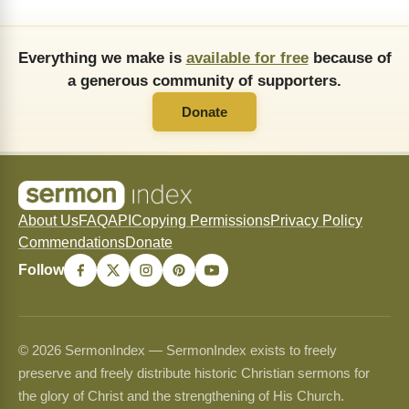
Everything we make is
available for free
because of
a generous community of supporters.
Donate
About Us
FAQ
API
Copying Permissions
Privacy Policy
Commendations
Donate
Follow
© 2026 SermonIndex — SermonIndex exists to freely
preserve and freely distribute historic Christian sermons for
the glory of Christ and the strengthening of His Church.