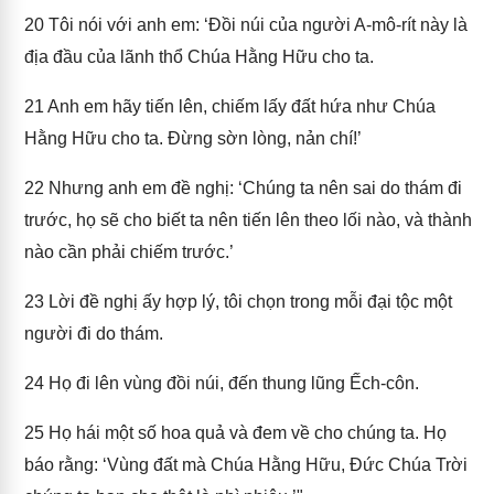
20
Tôi nói với anh em: ‘Đồi núi của người A-mô-rít này là
địa đầu của lãnh thổ Chúa Hằng Hữu cho ta.
21
Anh em hãy tiến lên, chiếm lấy đất hứa như Chúa
Hằng Hữu cho ta. Đừng sờn lòng, nản chí!’
22
Nhưng anh em đề nghị: ‘Chúng ta nên sai do thám đi
trước, họ sẽ cho biết ta nên tiến lên theo lối nào, và thành
nào cần phải chiếm trước.’
23
Lời đề nghị ấy hợp lý, tôi chọn trong mỗi đại tộc một
người đi do thám.
24
Họ đi lên vùng đồi núi, đến thung lũng Ếch-côn.
25
Họ hái một số hoa quả và đem về cho chúng ta. Họ
báo rằng: ‘Vùng đất mà Chúa Hằng Hữu, Đức Chúa Trời