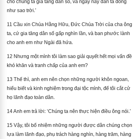
cho chúng ta gia tăng dân số, và ngày nay dân ta đông
như sao trời.’
11
Cầu xin Chúa Hằng Hữu, Đức Chúa Trời của cha ông
ta, cứ gia tăng dân số gấp nghìn lần, và ban phước lành
cho anh em như Ngài đã hứa.
12
Nhưng một mình tôi làm sao giải quyết hết mọi vấn đề
khó khăn và tranh chấp của anh em?
13
Thế thì, anh em nên chọn những người khôn ngoan,
hiểu biết và kinh nghiệm trong đại tộc mình, để tôi cắt cử
họ lãnh đạo toàn dân.
14
Anh em trả lời: ‘Chúng ta nên thực hiện điều ông nói.’
15
Vậy, tôi bổ nhiệm những người được dân chúng chọn
lựa làm lãnh đạo, phụ trách hàng nghìn, hàng trăm, hàng