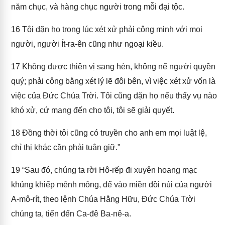
năm chục, và hàng chục người trong mỗi đại tộc.
16
Tôi dặn họ trong lúc xét xử phải công minh với mọi
người, người Ít-ra-ên cũng như ngoại kiều.
17
Không được thiên vị sang hèn, không nể người quyền
quý; phải công bằng xét lý lẽ đôi bên, vì việc xét xử vốn là
việc của Đức Chúa Trời. Tôi cũng dặn họ nếu thấy vụ nào
khó xử, cứ mang đến cho tôi, tôi sẽ giải quyết.
18
Đồng thời tôi cũng có truyền cho anh em mọi luật lệ,
chỉ thị khác cần phải tuân giữ."
19
“Sau đó, chúng ta rời Hô-rếp đi xuyên hoang mạc
khủng khiếp mênh mông, để vào miền đồi núi của người
A-mô-rít, theo lệnh Chúa Hằng Hữu, Đức Chúa Trời
chúng ta, tiến đến Ca-đê Ba-nê-a.