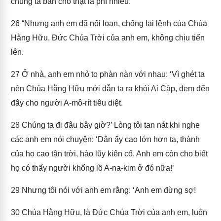
chúng ta ban cho thật là phì nhiêu.’"
26
“Nhưng anh em đã nổi loạn, chống lại lệnh của Chúa
Hằng Hữu, Đức Chúa Trời của anh em, không chịu tiến
lên.
27
Ở nhà, anh em nhỏ to phàn nàn với nhau: ‘Vì ghét ta
nên Chúa Hằng Hữu mới dẫn ta ra khỏi Ai Cập, đem đến
đây cho người A-mô-rít tiêu diệt.
28
Chúng ta đi đâu bây giờ?’ Lòng tôi tan nát khi nghe
các anh em nói chuyện: ‘Dân ấy cao lớn hơn ta, thành
của họ cao tận trời, hào lũy kiên cố. Anh em còn cho biết
họ có thấy người khổng lồ A-na-kim ở đó nữa!’
29
Nhưng tôi nói với anh em rằng: ‘Anh em đừng sợ!
30
Chúa Hằng Hữu, là Đức Chúa Trời của anh em, luôn