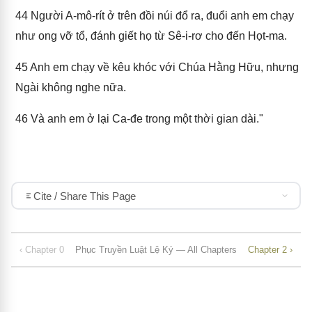
44
Người A-mô-rít ở trên đồi núi đổ ra, đuổi anh em chạy
như ong vỡ tổ, đánh giết họ từ Sê-i-rơ cho đến Họt-ma.
45
Anh em chạy về kêu khóc với Chúa Hằng Hữu, nhưng
Ngài không nghe nữa.
46
Và anh em ở lại Ca-đe trong một thời gian dài."
Cite / Share This Page
‹ Chapter 0
Phục Truyền Luật Lệ Ký — All Chapters
Chapter 2 ›