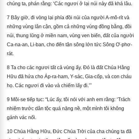
chúng ta, phán rằng: ‘Các ngươi ở lại núi này đã khá lâu.
7
Bây giờ, đi vòng lại phía đồi núi của người A-mô-rít và
những vùng lân cận, gồm cả những vùng đồng bằng, đồi
núi, thung lũng ở miền nam, vùng ven biển, đất của người
Ca-na-an, Li-ban, cho đến tận sông lớn tức Sông Ơ-phơ-
rát.
8
Ta cho các ngươi tất cả vùng ấy. Đó là đất Chúa Hằng
Hữu đã hứa cho Áp-ra-ham, Y-sác, Gia-cốp, và con cháu
họ. Các ngươi đi vào và chiếm lấy đi.’"
9
Môi-se tiếp tục: “Lúc ấy, tôi nói với anh em rằng: ‘Trách
nhiệm trước dân tộc quá nặng nề, một mình tôi không
gánh vác nổi.
10
Chúa Hằng Hữu, Đức Chúa Trời của cha chúng ta đã