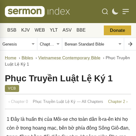
BSB
KJV
WEB
YLT
ASV
BBE
Donate
Home
›
Bibles
›
Vietnamese Contemporary Bible
›
Phục Truyền
Luật Lệ Ký 1
Phục Truyền Luật Lệ Ký 1
VCB
‹ Chapter 0
Phục Truyền Luật Lệ Ký — All Chapters
Chapter 2 ›
1
Đây là huấn thị của Môi-se cho toàn dân Ít-ra-ên khi họ
còn ở trong hoang mạc, bên bờ phía đông Sông Giô-đan,