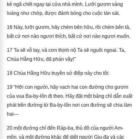
kẻ ngã chết ngay tại cửa nhà mình. Lưỡi gươm sáng
loáng như chớp, được đánh bóng cho cuộc tàn sát.
16
Này, lưỡi gươm, hãy chém bên hữu, rồi chém bên tả,
bất cứ nơi nào ngươi thích, bất cứ nơi nào ngươi muốn.
17
Ta sẽ vỗ tay, và cơn thịnh nộ Ta sẽ nguôi ngoai. Ta,
Chúa Hằng Hữu, đã phán vậy!"
18
Chúa Hằng Hữu truyền sứ điệp này cho tôi:
19
“Hỡi con người, hãy vạch hai con đường cho gươm
của vua Ba-by-lôn đi theo. Hãy đặt một bảng chỉ dẫn xuất
phát trên đường từ Ba-by-lôn nơi con đường sẽ chia làm
hai—
20
một đường chỉ đến Ráp-ba, thủ đô của người Am-
môn, và một đường khác để diệt người Giu-đa và các