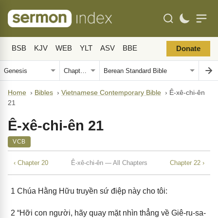
BSB
KJV
WEB
YLT
ASV
BBE
Donate
Home
›
Bibles
›
Vietnamese Contemporary Bible
›
Ê-xê-chi-ên
21
Ê-xê-chi-ên 21
VCB
‹ Chapter 20
Ê-xê-chi-ên — All Chapters
Chapter 22 ›
1
Chúa Hằng Hữu truyền sứ điệp này cho tôi:
2
“Hỡi con người, hãy quay mặt nhìn thẳng về Giê-ru-sa-