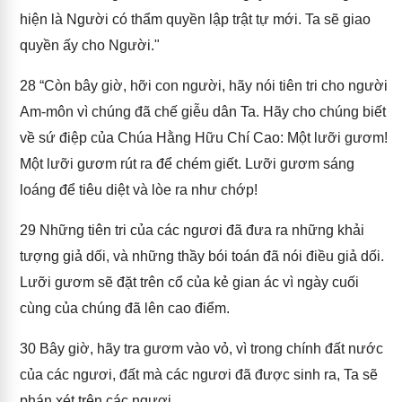
hiện là Người có thẩm quyền lập trật tự mới. Ta sẽ giao
quyền ấy cho Người."
28
“Còn bây giờ, hỡi con người, hãy nói tiên tri cho người
Am-môn vì chúng đã chế giễu dân Ta. Hãy cho chúng biết
về sứ điệp của Chúa Hằng Hữu Chí Cao: Một lưỡi gươm!
Một lưỡi gươm rút ra để chém giết. Lưỡi gươm sáng
loáng để tiêu diệt và lòe ra như chớp!
29
Những tiên tri của các ngươi đã đưa ra những khải
tượng giả dối, và những thầy bói toán đã nói điều giả dối.
Lưỡi gươm sẽ đặt trên cổ của kẻ gian ác vì ngày cuối
cùng của chúng đã lên cao điểm.
30
Bây giờ, hãy tra gươm vào vỏ, vì trong chính đất nước
của các ngươi, đất mà các ngươi đã được sinh ra, Ta sẽ
phán xét trên các ngươi.