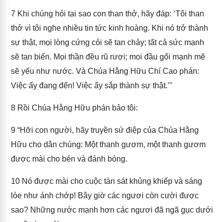
7
Khi chúng hỏi tại sao con than thở, hãy đáp: ‘Tôi than
thở vì tôi nghe nhiều tin tức kinh hoàng. Khi nó trở thành
sự thật, mọi lòng cứng cỏi sẽ tan chảy; tất cả sức mạnh
sẽ tan biến. Mọi thần đều rũ rượi; mọi đầu gối mạnh mẽ
sẽ yếu như nước. Và Chúa Hằng Hữu Chí Cao phán:
Việc ấy đang đến! Việc ấy sắp thành sự thật.’"
8
Rồi Chúa Hằng Hữu phán bảo tôi:
9
“Hỡi con người, hãy truyền sứ điệp của Chúa Hằng
Hữu cho dân chúng: Một thanh gươm, một thanh gươm
được mài cho bén và đánh bóng.
10
Nó được mài cho cuộc tàn sát khủng khiếp và sáng
lòe như ánh chớp! Bây giờ các ngươi còn cười được
sao? Những nước mạnh hơn các ngươi đã ngã gục dưới