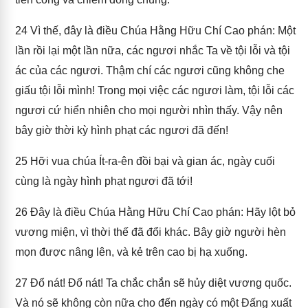
24
Vì thế, đây là điều Chúa Hằng Hữu Chí Cao phán: Một
lần rồi lại một lần nữa, các ngươi nhắc Ta về tội lỗi và tội
ác của các ngươi. Thậm chí các ngươi cũng không che
giấu tội lỗi mình! Trong mọi việc các ngươi làm, tội lỗi các
ngươi cứ hiển nhiên cho mọi người nhìn thấy. Vậy nên
bây giờ thời kỳ hình phạt các ngươi đã đến!
25
Hỡi vua chúa Ít-ra-ên đồi bại và gian ác, ngày cuối
cùng là ngày hình phạt ngươi đã tới!
26
Đây là điều Chúa Hằng Hữu Chí Cao phán: Hãy lột bỏ
vương miện, vì thời thế đã đổi khác. Bây giờ người hèn
mọn được nâng lên, và kẻ trên cao bị hạ xuống.
27
Đổ nát! Đổ nát! Ta chắc chắn sẽ hủy diệt vương quốc.
Và nó sẽ không còn nữa cho đến ngày có một Đấng xuất