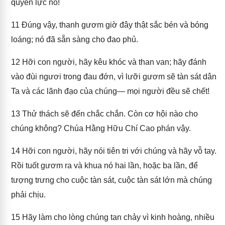
quyền lực nó!
11
Đúng vậy, thanh gươm giờ đây thật sắc bén và bóng
loáng; nó đã sẵn sàng cho đao phủ.
12
Hỡi con người, hãy kêu khóc và than van; hãy đánh
vào đùi ngươi trong đau đớn, vì lưỡi gươm sẽ tàn sát dân
Ta và các lãnh đạo của chúng— mọi người đều sẽ chết!
13
Thử thách sẽ đến chắc chắn. Còn cơ hội nào cho
chúng không? Chúa Hằng Hữu Chí Cao phán vậy.
14
Hỡi con người, hãy nói tiên tri với chúng và hãy vỗ tay.
Rồi tuốt gươm ra và khua nó hai lần, hoặc ba lần, để
tượng trưng cho cuộc tàn sát, cuộc tàn sát lớn mà chúng
phải chịu.
15
Hãy làm cho lòng chúng tan chảy vì kinh hoàng, nhiều