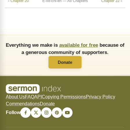
‹ Chapter 20
Ê-xê-chi-ên — All Chapters
Chapter 22 ›
Everything we make is
available for free
because of
a generous community of supporters.
Donate
About Us
FAQ
API
Copying Permissions
Privacy Policy
Commendations
Donate
Follow