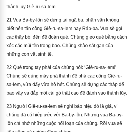
thành lũy Giê-ru-sa-lem.
21
Vua Ba-by-lôn sẽ dừng tại ngã ba, phân vân không
biết nên tấn công Giê-ru-sa-lem hay Ráp-ba. Vua sẽ gọi
các thầy bói đến để đoán quẻ. Chúng gieo quẻ bằng cách
xóc các mũi tên trong bao. Chúng khảo sát gan của
những con vật sinh tế.
22
Quẻ trong tay phải của chúng nói: ‘Giê-ru-sa-lem!’
Chúng sẽ dùng máy phá thành để phá các cổng Giê-ru-
sa-lem, vừa đẩy vừa hò hét. Chúng sẽ dựng các tháp để
bao vây và đắp một cái gò thật cao để đánh vào thành lũy.
23
Người Giê-ru-sa-lem sẽ nghĩ báo hiệu đó là giả, vì
chúng đã có hiệp ước với Ba-by-lôn. Nhưng vua Ba-by-
lôn chỉ nhớ những cuộc nổi loạn của chúng. Rồi vua sẽ
tiến công và chiếm đóng chúng.