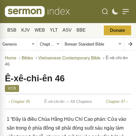
BSB
KJV
WEB
YLT
ASV
BBE
Donate
Home
›
Bibles
›
Vietnamese Contemporary Bible
›
Ê-xê-chi-ên
46
Ê-xê-chi-ên 46
VCB
‹ Chapter 45
Ê-xê-chi-ên — All Chapters
Chapter 47 ›
1
“Đây là điều Chúa Hằng Hữu Chí Cao phán: Cửa vào
sân trong ở phía đông sẽ phải đóng suốt sáu ngày làm