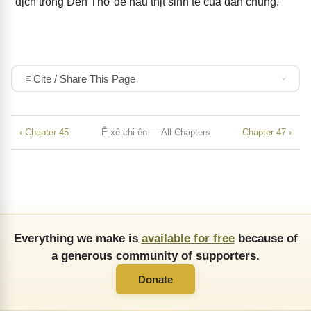
dịch trong Đền Thờ để nấu thịt sinh tế của dân chúng."
Cite / Share This Page
‹ Chapter 45
Ê-xê-chi-ên — All Chapters
Chapter 47 ›
Everything we make is
available for free
because of
a generous community of supporters.
Donate