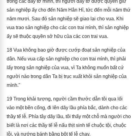
trong các đầy tớ mình, thì người đầy tớ được quyền giữ
sản nghiệp ấy cho đến Năm Hân Hỉ, tức đến mỗi năm thứ
năm mươi. Sau đó sản nghiệp sẽ giao lại cho vua. Khi
vua trao sản nghiệp cho các con trai mình, thì sản nghiệp
ấy sẽ thuộc quyền sở hữu của các con trai vua.
18
Vua không bao giờ được cướp đoạt sản nghiệp của
dân. Nếu vua cấp sản nghiệp cho con trai mình, thì phải
lấy trong sản nghiệp của vua, vì Ta không muốn bất cứ
người nào trong dân Ta bị trục xuất khỏi sản nghiệp của
mình."
19
Trong khải tượng, người cầm thước dẫn tôi qua lối
vào một bên cổng, đi lên dãy lầu phía bắc, dành cho các
thầy tế lễ. Phía tây dãy lầu, tôi thấy một chỗ mà người cho
biết là nơi các thầy tế lễ nấu thịt sinh tế chuộc tội, chuộc
lỗi, và nướng bánh bằng bột tế lễ chay.