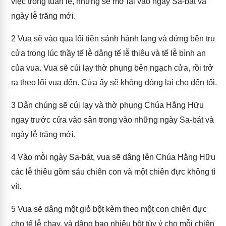
việc trong tuần lễ, nhưng sẽ mở lại vào ngày Sa-bát và
ngày lễ trăng mới.
2
Vua sẽ vào qua lối tiền sảnh hành lang và đứng bên trụ
cửa trong lúc thầy tế lễ dâng tế lễ thiêu và tế lễ bình an
của vua. Vua sẽ cúi lạy thờ phụng bên ngạch cửa, rồi trở
ra theo lối vua đến. Cửa ấy sẽ không đóng lại cho đến tối.
3
Dân chúng sẽ cúi lạy và thờ phụng Chúa Hằng Hữu
ngay trước cửa vào sân trong vào những ngày Sa-bát và
ngày lễ trăng mới.
4
Vào mỗi ngày Sa-bát, vua sẽ dâng lên Chúa Hằng Hữu
các lễ thiêu gồm sáu chiên con và một chiên đực không tì
vít.
5
Vua sẽ dâng một giỏ bột kèm theo một con chiên đực
cho tế lễ chay, và dâng bao nhiêu bột tùy ý cho mỗi chiên