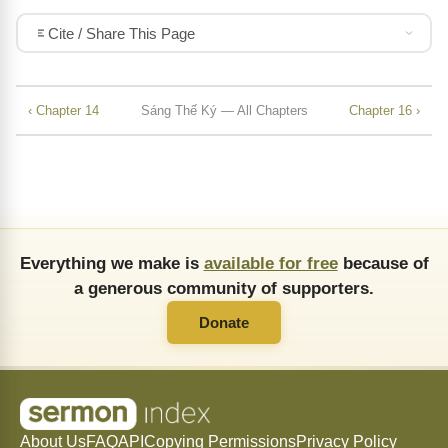
Cite / Share This Page
‹ Chapter 14
Sáng Thế Ký — All Chapters
Chapter 16 ›
Everything we make is
available for free
because of
a generous community of supporters.
Donate
About Us
FAQ
API
Copying Permissions
Privacy Policy