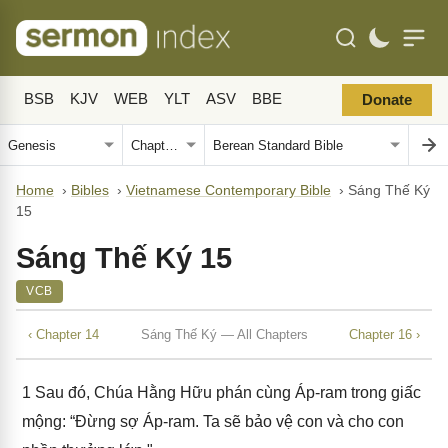
BSB
KJV
WEB
YLT
ASV
BBE
Donate
Home
›
Bibles
›
Vietnamese Contemporary Bible
›
Sáng Thế Ký
15
Sáng Thế Ký 15
VCB
‹ Chapter 14
Sáng Thế Ký — All Chapters
Chapter 16 ›
1
Sau đó, Chúa Hằng Hữu phán cùng Áp-ram trong giấc
mộng: “Đừng sợ Áp-ram. Ta sẽ bảo vệ con và cho con