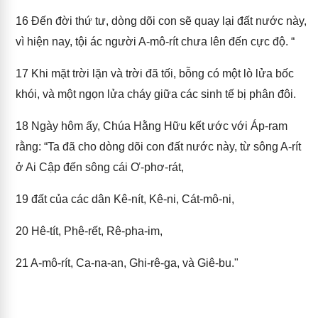
16
Đến đời thứ tư, dòng dõi con sẽ quay lại đất nước này,
vì hiện nay, tội ác người A-mô-rít chưa lên đến cực độ. “
17
Khi mặt trời lặn và trời đã tối, bỗng có một lò lửa bốc
khói, và một ngọn lửa cháy giữa các sinh tế bị phân đôi.
18
Ngày hôm ấy, Chúa Hằng Hữu kết ước với Áp-ram
rằng: “Ta đã cho dòng dõi con đất nước này, từ sông A-rít
ở Ai Cập đến sông cái Ơ-phơ-rát,
19
đất của các dân Kê-nít, Kê-ni, Cát-mô-ni,
20
Hê-tít, Phê-rết, Rê-pha-im,
21
A-mô-rít, Ca-na-an, Ghi-rê-ga, và Giê-bu."