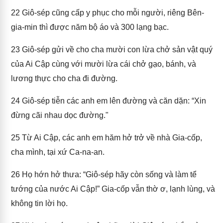
22
Giô-sép cũng cấp y phục cho mỗi người, riêng Bên-
gia-min thì được năm bộ áo và 300 lạng bạc.
23
Giô-sép gửi về cho cha mười con lừa chở sản vật quý
của Ai Cập cùng với mười lừa cái chở gạo, bánh, và
lương thực cho cha đi đường.
24
Giô-sép tiễn các anh em lên đường và căn dặn: “Xin
đừng cãi nhau dọc đường."
25
Từ Ai Cập, các anh em hăm hở trở về nhà Gia-cốp,
cha mình, tại xứ Ca-na-an.
26
Họ hớn hở thưa: “Giô-sép hãy còn sống và làm tể
tướng của nước Ai Cập!” Gia-cốp vẫn thờ ơ, lạnh lùng, và
không tin lời họ.