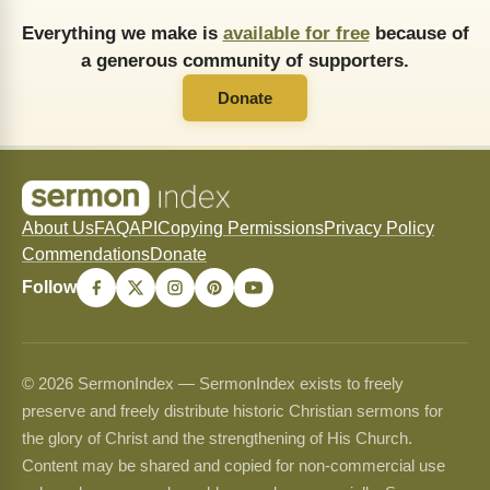
Everything we make is
available for free
because of
a generous community of supporters.
Donate
About Us
FAQ
API
Copying Permissions
Privacy Policy
Commendations
Donate
Follow
© 2026 SermonIndex — SermonIndex exists to freely
preserve and freely distribute historic Christian sermons for
the glory of Christ and the strengthening of His Church.
Content may be shared and copied for non-commercial use