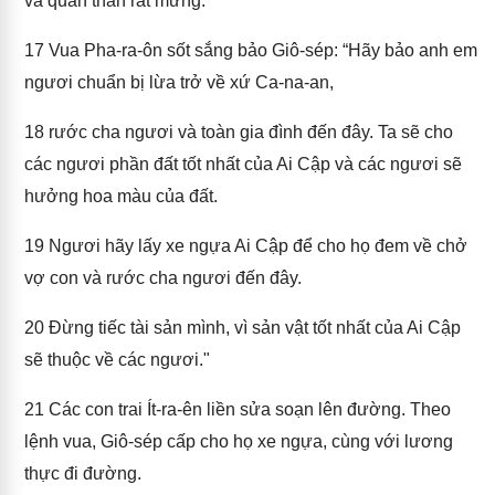
và quần thần rất mừng.
17
Vua Pha-ra-ôn sốt sắng bảo Giô-sép: “Hãy bảo anh em
ngươi chuẩn bị lừa trở về xứ Ca-na-an,
18
rước cha ngươi và toàn gia đình đến đây. Ta sẽ cho
các ngươi phần đất tốt nhất của Ai Cập và các ngươi sẽ
hưởng hoa màu của đất.
19
Ngươi hãy lấy xe ngựa Ai Cập để cho họ đem về chở
vợ con và rước cha ngươi đến đây.
20
Đừng tiếc tài sản mình, vì sản vật tốt nhất của Ai Cập
sẽ thuộc về các ngươi."
21
Các con trai Ít-ra-ên liền sửa soạn lên đường. Theo
lệnh vua, Giô-sép cấp cho họ xe ngựa, cùng với lương
thực đi đường.