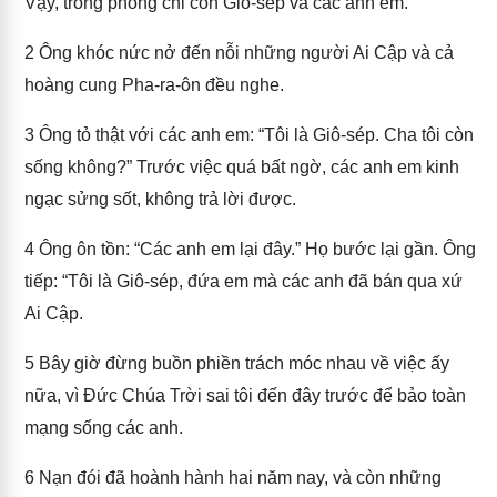
Vậy, trong phòng chỉ còn Giô-sép và các anh em.
2
Ông khóc nức nở đến nỗi những người Ai Cập và cả
hoàng cung Pha-ra-ôn đều nghe.
3
Ông tỏ thật với các anh em: “Tôi là Giô-sép. Cha tôi còn
sống không?” Trước việc quá bất ngờ, các anh em kinh
ngạc sửng sốt, không trả lời được.
4
Ông ôn tồn: “Các anh em lại đây.” Họ bước lại gần. Ông
tiếp: “Tôi là Giô-sép, đứa em mà các anh đã bán qua xứ
Ai Cập.
5
Bây giờ đừng buồn phiền trách móc nhau về việc ấy
nữa, vì Đức Chúa Trời sai tôi đến đây trước để bảo toàn
mạng sống các anh.
6
Nạn đói đã hoành hành hai năm nay, và còn những