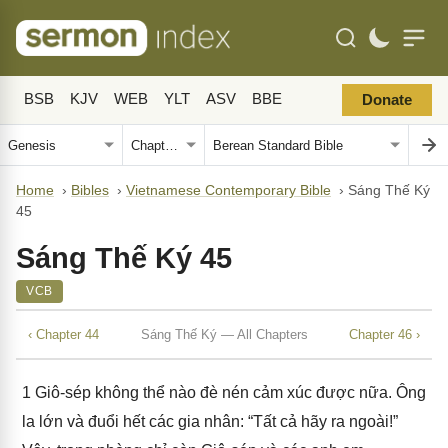
BSB
KJV
WEB
YLT
ASV
BBE
Donate
Home
›
Bibles
›
Vietnamese Contemporary Bible
›
Sáng Thế Ký
45
Sáng Thế Ký 45
VCB
‹ Chapter 44
Sáng Thế Ký — All Chapters
Chapter 46 ›
1
Giô-sép không thể nào đè nén cảm xúc được nữa. Ông
la lớn và đuổi hết các gia nhân: “Tất cả hãy ra ngoài!”