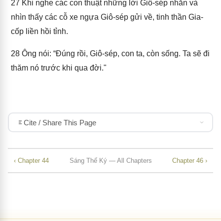
27
Khi nghe các con thuật những lời Giô-sép nhắn và
nhìn thấy các cỗ xe ngựa Giô-sép gửi về, tinh thần Gia-
cốp liền hồi tỉnh.
28
Ông nói: “Đúng rồi, Giô-sép, con ta, còn sống. Ta sẽ đi
thăm nó trước khi qua đời."
Cite / Share This Page
‹ Chapter 44
Sáng Thế Ký — All Chapters
Chapter 46 ›