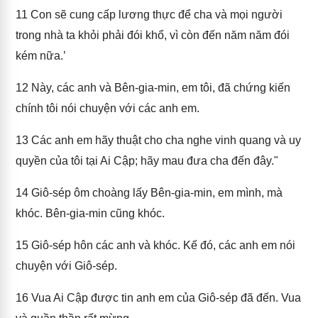
11
Con sẽ cung cấp lương thực để cha và mọi người
trong nhà ta khỏi phải đói khổ, vì còn đến năm năm đói
kém nữa.’
12
Này, các anh và Bên-gia-min, em tôi, đã chứng kiến
chính tôi nói chuyện với các anh em.
13
Các anh em hãy thuật cho cha nghe vinh quang và uy
quyền của tôi tại Ai Cập; hãy mau đưa cha đến đây."
14
Giô-sép ôm choàng lấy Bên-gia-min, em mình, mà
khóc. Bên-gia-min cũng khóc.
15
Giô-sép hôn các anh và khóc. Kế đó, các anh em nói
chuyện với Giô-sép.
16
Vua Ai Cập được tin anh em của Giô-sép đã đến. Vua