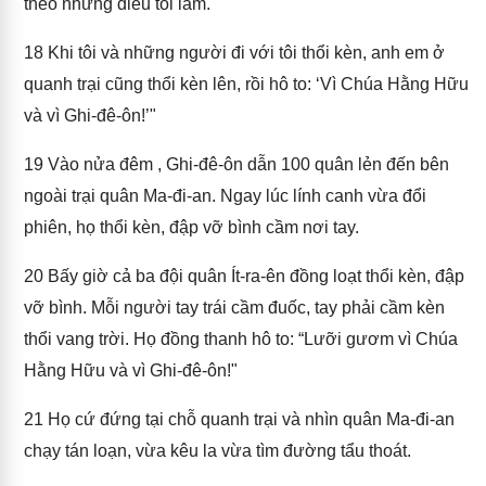
theo những điều tôi làm.
18
Khi tôi và những người đi với tôi thổi kèn, anh em ở
quanh trại cũng thổi kèn lên, rồi hô to: ‘Vì Chúa Hằng Hữu
và vì Ghi-đê-ôn!’"
19
Vào nửa đêm , Ghi-đê-ôn dẫn 100 quân lẻn đến bên
ngoài trại quân Ma-đi-an. Ngay lúc lính canh vừa đổi
phiên, họ thổi kèn, đập vỡ bình cầm nơi tay.
20
Bấy giờ cả ba đội quân Ít-ra-ên đồng loạt thổi kèn, đập
vỡ bình. Mỗi người tay trái cầm đuốc, tay phải cầm kèn
thổi vang trời. Họ đồng thanh hô to: “Lưỡi gươm vì Chúa
Hằng Hữu và vì Ghi-đê-ôn!"
21
Họ cứ đứng tại chỗ quanh trại và nhìn quân Ma-đi-an
chạy tán loạn, vừa kêu la vừa tìm đường tẩu thoát.