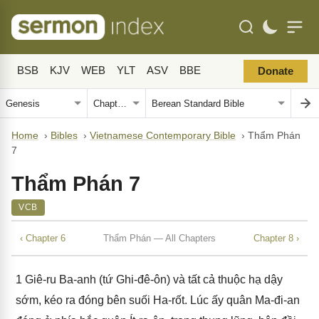
BSB
KJV
WEB
YLT
ASV
BBE
Donate
Home
›
Bibles
›
Vietnamese Contemporary Bible
›
Thẩm Phán
7
Thẩm Phán 7
VCB
‹ Chapter 6
Thẩm Phán — All Chapters
Chapter 8 ›
1
Giê-ru Ba-anh (tứ Ghi-đê-ôn) và tất cả thuộc hạ dậy
sớm, kéo ra đóng bên suối Ha-rốt. Lúc ấy quân Ma-đi-an