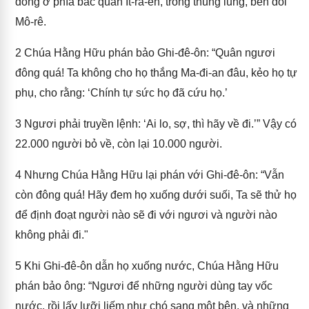
đóng ở phía bắc quân Ít-ra-ên, trong thung lũng, bên đồi
Mô-rê.
2
Chúa Hằng Hữu phán bảo Ghi-đê-ôn: “Quân ngươi
đông quá! Ta không cho họ thắng Ma-đi-an đâu, kẻo họ tự
phụ, cho rằng: ‘Chính tự sức họ đã cứu họ.’
3
Ngươi phải truyền lệnh: ‘Ai lo, sợ, thì hãy về đi.’” Vậy có
22.000 người bỏ về, còn lại 10.000 người.
4
Nhưng Chúa Hằng Hữu lại phán với Ghi-đê-ôn: “Vẫn
còn đông quá! Hãy đem họ xuống dưới suối, Ta sẽ thử họ
để định đoạt người nào sẽ đi với ngươi và người nào
không phải đi."
5
Khi Ghi-đê-ôn dẫn họ xuống nước, Chúa Hằng Hữu
phán bảo ông: “Ngươi để những người dùng tay vốc
nước, rồi lấy lưỡi liếm như chó sang một bên, và những