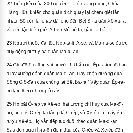
22
Tiếng kèn của 300 người Ít-ra-ên vang động, Chúa
Hằng Hữu khiến cho quân địch quay lại chém giết lẫn
nhau. Số còn lại chạy dài cho đến Bết Si-ta gần Xê-xa-ra,
và đến tận biên giới A-bên Mê-hô-la, gần Ta-bát.
23
Người thuộc đại tộc Nép-ta-li, A-se, và Ma-na-se được
huy động đi truy nã quân Ma-đi-an.
24
Ghi-đê-ôn cũng sai người đi khắp núi Ép-ra-im hô hào:
“Hãy xuống đánh quân Ma-đi-an. Hãy chận đường qua
Sông Giô-đan của chúng tại Bết Ba-ra.” Vậy quân Ép-ra-
im làm theo những lời ấy.
25
Họ bắt Ô-rép và Xê-ép, hai tướng chỉ huy của Ma-đi-
an, họ giết Ô-rép tại tảng đá Ô-rép, và Xê-ép tại máy ép
rượu Xê-ép. Họ vẫn tiếp tục đuổi theo quân Ma-đi-an.
Sau đó người Ít-ra-ên đem đầu của Ô-rép và Xê-ép đến