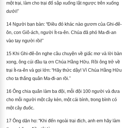
một trại, làm cho trại đổ sập xuống lật ngược trên xuống
dưới!"
14
Người bạn bàn: “Điều đó khác nào gươm của Ghi-đê-
ôn, con Giô-ách, người Ít-ra-ên. Chúa đã phó Ma-đi-an
vào tay người rồi!"
15
Khi Ghi-đê-ôn nghe câu chuyện về giấc mơ và lời bàn
xong, ông cúi đầu tạ ơn Chúa Hằng Hữu. Rồi ông trở về
trại Ít-ra-ên và gọi lớn: “Hãy thức dậy! Vì Chúa Hằng Hữu
cho ta thắng quân Ma-đi-an rồi."
16
Ông chia quân làm ba đội, mỗi đội 100 người và đưa
cho mỗi người một cây kèn, một cái bình, trong bình có
một cây đuốc.
17
Ông dặn họ: “Khi đến ngoài trại địch, anh em hãy làm