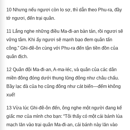
10
Nhưng nếu ngươi còn lo sợ, thì dẫn theo Phu-ra, đầy
tớ ngươi, đến trại quân.
11
Lắng nghe những điều Ma-đi-an bàn tán, rồi ngươi sẽ
vững tâm. Khi ấy ngươi sẽ mạnh bạo đem quân tấn
công.” Ghi-đê-ôn cùng với Phu-ra đến tận tiền đồn của
quân địch.
12
Quân đội Ma-đi-an, A-ma-léc, và quân của các dân
miền đông đóng dưới thung lũng đông như châu chấu.
Bầy lạc đà của họ cũng đông như cát biển—đếm không
xuể!
13
Vừa lúc Ghi-đê-ôn đến, ông nghe một người đang kể
giấc mơ của mình cho bạn: “Tôi thấy có một cái bánh lúa
mạch lăn vào trại quân Ma-đi-an, cái bánh này lăn vào