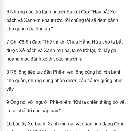
6
Nhưng các thủ lãnh người Su-cốt đáp: “Hãy bắt Xê-
bách và Xanh-mu-na trước, rồi chúng tôi sẽ đem bánh
cho quân của ông ăn."
7
Ghi-đê-ôn đáp: “Thế thì khi Chúa Hằng Hữu cho ta bắt
được Xê-bách và Xanh-mu-na, ta sẽ trở lại, rồi lấy gai
hoang mạc đánh xé thịt các người ra."
8
Rồi ông tiếp tục đến Phê-ni-ên, ông cũng hỏi xin bánh
cho quân, nhưng cũng nhận được câu trả lời giống như
vậy.
9
Ông nói với người Phê-ni-ên: “Khi ta chiến thắng trở về,
ta sẽ phá đổ cái tháp này."
10
Lúc ấy Xê-bách, Xanh-mu-na, và quân lính đang đóng