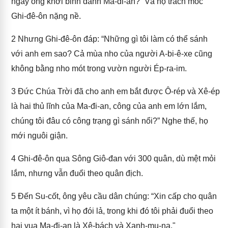
ngày ông khởi binh đánh Ma-đi-an?” Và họ trách móc
Ghi-đê-ôn nặng nề.
2
Nhưng Ghi-đê-ôn đáp: “Những gì tôi làm có thể sánh
với anh em sao? Cả mùa nho của người A-bi-ê-xe cũng
không bằng nho mót trong vườn người Ép-ra-im.
3
Đức Chúa Trời đã cho anh em bắt được Ô-rép và Xê-ép
là hai thủ lĩnh của Ma-đi-an, công của anh em lớn lắm,
chúng tôi đâu có công trạng gì sánh nổi?” Nghe thế, họ
mới nguôi giận.
4
Ghi-đê-ôn qua Sông Giô-đan với 300 quân, dù mệt mỏi
lắm, nhưng vẫn đuổi theo quân địch.
5
Đến Su-cốt, ông yêu cầu dân chúng: “Xin cấp cho quân
ta một ít bánh, vì họ đói lả, trong khi đó tôi phải đuổi theo
hai vua Ma-đi-an là Xê-bách và Xanh-mu-na."