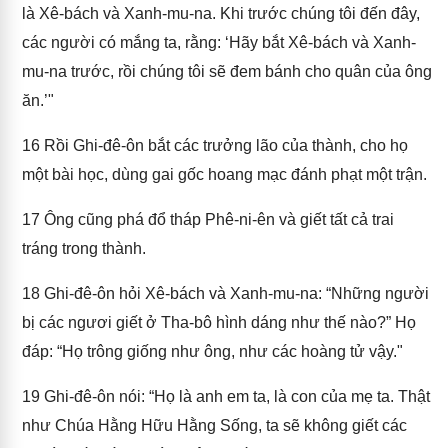
là Xê-bách và Xanh-mu-na. Khi trước chúng tôi đến đây,
các người có mắng ta, rằng: ‘Hãy bắt Xê-bách và Xanh-
mu-na trước, rồi chúng tôi sẽ đem bánh cho quân của ông
ăn.’"
16
Rồi Ghi-đê-ôn bắt các trưởng lão của thành, cho họ
một bài học, dùng gai gốc hoang mạc đánh phạt một trận.
17
Ông cũng phá đổ tháp Phê-ni-ên và giết tất cả trai
tráng trong thành.
18
Ghi-đê-ôn hỏi Xê-bách và Xanh-mu-na: “Những người
bị các ngươi giết ở Tha-bô hình dáng như thế nào?” Họ
đáp: “Họ trông giống như ông, như các hoàng tử vậy."
19
Ghi-đê-ôn nói: “Họ là anh em ta, là con của mẹ ta. Thật
như Chúa Hằng Hữu Hằng Sống, ta sẽ không giết các