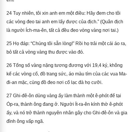
24
Tuy nhiên, tôi xin anh em một điều: Hãy đem cho tôi
các vòng đeo tai anh em lấy được của địch.” (Quân địch
là người Ích-ma-ên, tất cả đều đeo vòng vàng nơi tai.)
25
Họ đáp: “Chúng tôi sẵn lòng!” Rồi họ trải một cái áo ra,
bỏ tất cả vòng vàng thu được vào đó.
26
Tổng số vàng nặng tương đương với 19,4 ký, không
kể các vòng cổ, đồ trang sức, áo màu tím của các vua Ma-
đi-an mặc, cùng đồ đeo nơi cổ lạc đà họ cưỡi.
27
Ghi-đê-ôn dùng vàng ấy làm thành một ê-phót để tại
Óp-ra, thành ông đang ở. Người Ít-ra-ên kính thờ ê-phót
ấy, và nó trở thành nguyên nhân gây cho Ghi-đê-ôn và gia
đình ông vấp ngã.