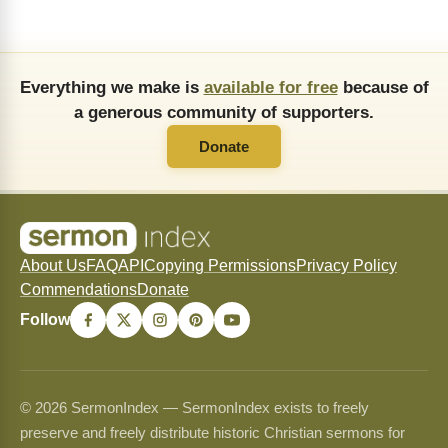
Everything we make is
available for free
because of
a generous community of supporters.
Donate
About Us
FAQ
API
Copying Permissions
Privacy Policy
Commendations
Donate
Follow
© 2026 SermonIndex — SermonIndex exists to freely
preserve and freely distribute historic Christian sermons for