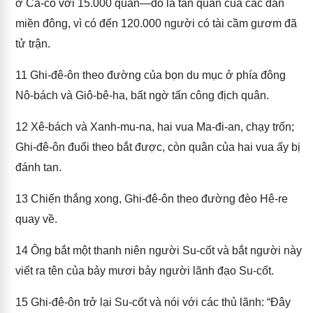
ở Ca-co với 15.000 quân—đó là tàn quân của các dân
miền đông, vì có đến 120.000 người có tài cầm gươm đã
tử trận.
11
Ghi-đê-ôn theo đường của bọn du mục ở phía đông
Nô-bách và Giô-bê-ha, bất ngờ tấn công địch quân.
12
Xê-bách và Xanh-mu-na, hai vua Ma-đi-an, chạy trốn;
Ghi-đê-ôn đuổi theo bắt được, còn quân của hai vua ấy bị
đánh tan.
13
Chiến thắng xong, Ghi-đê-ôn theo đường đèo Hê-re
quay về.
14
Ông bắt một thanh niên người Su-cốt và bắt người này
viết ra tên của bảy mươi bảy người lãnh đạo Su-cốt.
15
Ghi-đê-ôn trở lại Su-cốt và nói với các thủ lãnh: “Đây