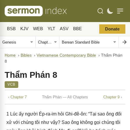
BSB
KJV
WEB
YLT
ASV
BBE
Donate
Home
›
Bibles
›
Vietnamese Contemporary Bible
›
Thẩm Phán
8
Thẩm Phán 8
VCB
‹ Chapter 7
Thẩm Phán — All Chapters
Chapter 9 ›
1
Lúc ấy người Ép-ra-im hỏi Ghi-đê-ôn: “Tại sao ông đối
xử với chúng tôi như vậy? Sao ông không gọi chúng tôi