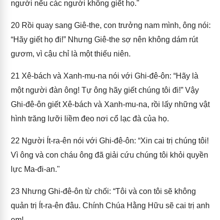
người nếu các người không giết họ."
20
Rồi quay sang Giê-the, con trưởng nam mình, ông nói:
“Hãy giết họ đi!” Nhưng Giê-the sợ nên không dám rút
gươm, vì cậu chỉ là một thiếu niên.
21
Xê-bách và Xanh-mu-na nói với Ghi-đê-ôn: “Hãy là
một người đàn ông! Tự ông hãy giết chúng tôi đi!” Vậy
Ghi-đê-ôn giết Xê-bách và Xanh-mu-na, rồi lấy những vật
hình trăng lưỡi liềm đeo nơi cổ lạc đà của họ.
22
Người Ít-ra-ên nói với Ghi-đê-ôn: “Xin cai trị chúng tôi!
Vì ông và con cháu ông đã giải cứu chúng tôi khỏi quyền
lực Ma-đi-an."
23
Nhưng Ghi-đê-ôn từ chối: “Tôi và con tôi sẽ không
quản trị Ít-ra-ên đâu. Chính Chúa Hằng Hữu sẽ cai trị anh
em!