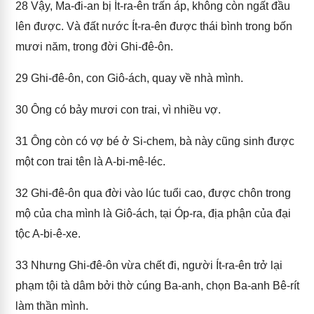
28
Vậy, Ma-đi-an bị Ít-ra-ên trấn áp, không còn ngất đầu
lên được. Và đất nước Ít-ra-ên được thái bình trong bốn
mươi năm, trong đời Ghi-đê-ôn.
29
Ghi-đê-ôn, con Giô-ách, quay về nhà mình.
30
Ông có bảy mươi con trai, vì nhiều vợ.
31
Ông còn có vợ bé ở Si-chem, bà này cũng sinh được
một con trai tên là A-bi-mê-léc.
32
Ghi-đê-ôn qua đời vào lúc tuổi cao, được chôn trong
mộ của cha mình là Giô-ách, tại Óp-ra, địa phận của đại
tộc A-bi-ê-xe.
33
Nhưng Ghi-đê-ôn vừa chết đi, người Ít-ra-ên trở lại
phạm tội tà dâm bởi thờ cúng Ba-anh, chọn Ba-anh Bê-rít
làm thần mình.