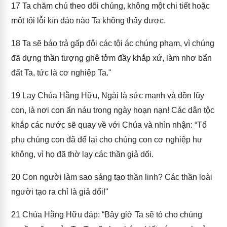
17
Ta chăm chú theo dõi chúng, không một chi tiết hoặc
một tội lỗi kín đáo nào Ta không thấy được.
18
Ta sẽ báo trả gấp đôi các tội ác chúng phạm, vì chúng
đã dựng thần tượng ghê tởm đầy khắp xứ, làm nhơ bẩn
đất Ta, tức là cơ nghiệp Ta."
19
Lạy Chúa Hằng Hữu, Ngài là sức mạnh và đồn lũy
con, là nơi con ẩn náu trong ngày hoạn nạn! Các dân tộc
khắp các nước sẽ quay về với Chúa và nhìn nhận: “Tổ
phụ chúng con đã để lại cho chúng con cơ nghiệp hư
không, vì họ đã thờ lạy các thần giả dối.
20
Con người làm sao sáng tạo thần linh? Các thần loài
người tạo ra chỉ là giả dối!"
21
Chúa Hằng Hữu đáp: “Bây giờ Ta sẽ tỏ cho chúng