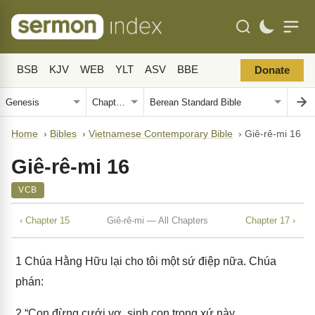
BSB
KJV
WEB
YLT
ASV
BBE
Donate
Home
›
Bibles
›
Vietnamese Contemporary Bible
›
Giê-rê-mi 16
Giê-rê-mi 16
VCB
‹ Chapter 15
Giê-rê-mi — All Chapters
Chapter 17 ›
1
Chúa Hằng Hữu lại cho tôi một sứ điệp nữa. Chúa
phán:
2
“Con đừng cưới vợ, sinh con trong xứ này.