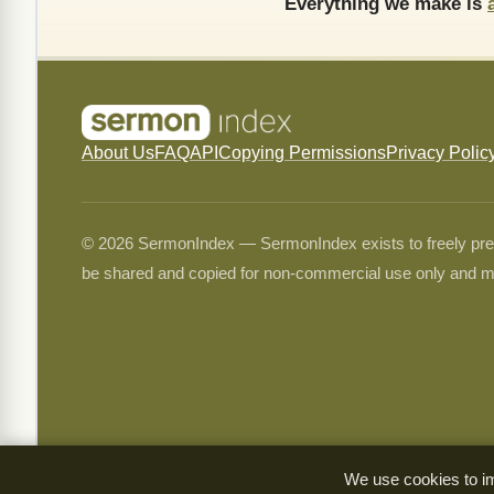
Everything we make is
About Us
FAQ
API
Copying Permissions
Privacy Polic
© 2026 SermonIndex — SermonIndex exists to freely preser
be shared and copied for non-commercial use only and m
We use cookies to im