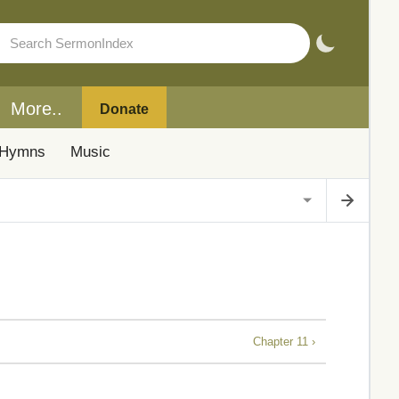
More..
Donate
Hymns
Music
Chapter 11 ›