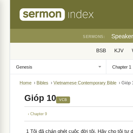
Speake
SERMONS:
BSB
KJV
Home
›
Bibles
›
Vietnamese Contemporary Bible
›
Gióp 
Gióp 10
VCB
‹ Chapter 9
1
Tôi đã chán ghét cuộc đời tôi. Hãy cho tôi tự d