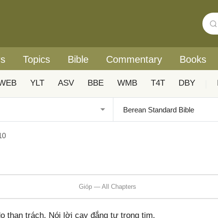
rs
Topics
Bible
Commentary
Books
WEB
YLT
ASV
BBE
WMB
T4T
DBY
|
10
Gióp — All Chapters
o than trách. Nói lời cay đắng tự trong tim.