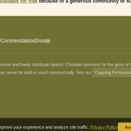
available for free
because of a generous community of su
y
Commendations
Donate
ve and freely distribute historic Christian sermons for the glory of
ay never be sold or used commercially. See our
Copying Permissi
prove your experience and analyze site traffic.
Privacy Policy
Ac