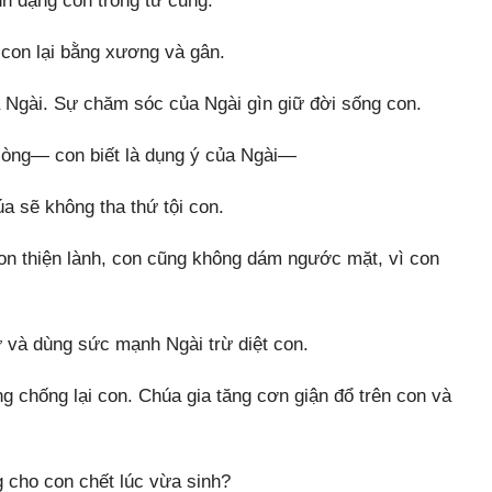
h dạng con trong tử cung.
 con lại bằng xương và gân.
Ngài. Sự chăm sóc của Ngài gìn giữ đời sống con.
lòng— con biết là dụng ý của Ngài—
a sẽ không tha thứ tội con.
on thiện lành, con cũng không dám ngước mặt, vì con
 và dùng sức mạnh Ngài trừ diệt con.
 chống lại con. Chúa gia tăng cơn giận đổ trên con và
 cho con chết lúc vừa sinh?