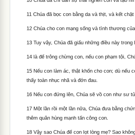
10
Chúa đã chỉ dẫn sự thai nghén con và tạo hìn
11
Chúa đã bọc con bằng da và thịt, và kết chặt
12
Chúa cho con mạng sống và tình thương của 
13
Tuy vậy, Chúa đã giấu những điều này trong 
14
là để trông chừng con, nếu con phạm tội, Chú
15
Nếu con làm ác, thật khốn cho con; dù nếu c
thấy toàn nhục nhã và đớn đau.
16
Nếu con đứng lên, Chúa sẽ vồ con như sư tử
17
Một lần rồi một lần nữa, Chúa đưa bằng chứng
thêm quân hùng mạnh tấn công con.
18
Vậy sao Chúa để con lọt lòng mẹ? Sao không