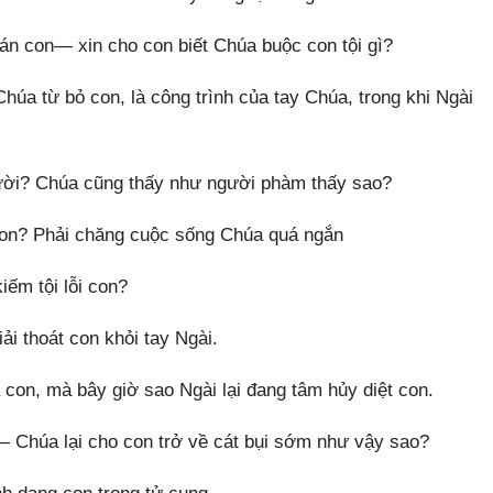
án con— xin cho con biết Chúa buộc con tội gì?
úa từ bỏ con, là công trình của tay Chúa, trong khi Ngài
ười? Chúa cũng thấy như người phàm thấy sao?
con? Phải chăng cuộc sống Chúa quá ngắn
iếm tội lỗi con?
ải thoát con khỏi tay Ngài.
 con, mà bây giờ sao Ngài lại đang tâm hủy diệt con.
— Chúa lại cho con trở về cát bụi sớm như vậy sao?