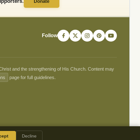
pporters.
Donate
Follow
 Christ and the strengthening of His Church. Content may
ons
page for full guidelines.
cept
Decline