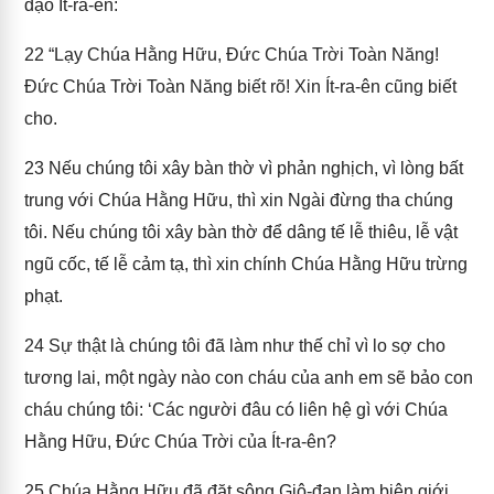
đạo Ít-ra-ên:
22
“Lạy Chúa Hằng Hữu, Đức Chúa Trời Toàn Năng!
Đức Chúa Trời Toàn Năng biết rõ! Xin Ít-ra-ên cũng biết
cho.
23
Nếu chúng tôi xây bàn thờ vì phản nghịch, vì lòng bất
trung với Chúa Hằng Hữu, thì xin Ngài đừng tha chúng
tôi. Nếu chúng tôi xây bàn thờ để dâng tế lễ thiêu, lễ vật
ngũ cốc, tế lễ cảm tạ, thì xin chính Chúa Hằng Hữu trừng
phạt.
24
Sự thật là chúng tôi đã làm như thế chỉ vì lo sợ cho
tương lai, một ngày nào con cháu của anh em sẽ bảo con
cháu chúng tôi: ‘Các người đâu có liên hệ gì với Chúa
Hằng Hữu, Đức Chúa Trời của Ít-ra-ên?
25
Chúa Hằng Hữu đã đặt sông Giô-đan làm biên giới