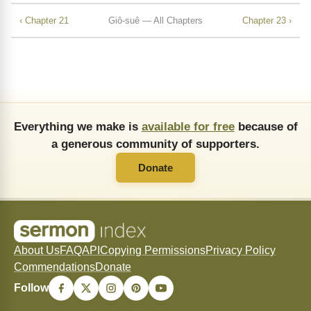
‹ Chapter 21
Giô-suê — All Chapters
Chapter 23 ›
Everything we make is
available for free
because of
a generous community of supporters.
Donate
About Us
FAQ
API
Copying Permissions
Privacy Policy
Commendations
Donate
Follow