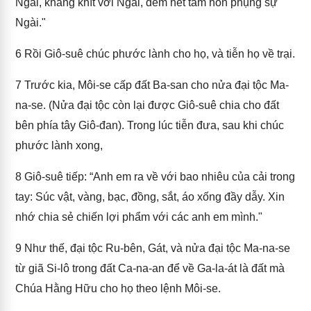
Ngài, khắng khít với Ngài, đem hết tâm hồn phụng sự
Ngài."
6
Rồi Giô-suê chúc phước lành cho họ, và tiễn họ về trại.
7
Trước kia, Môi-se cấp đất Ba-san cho nửa đại tộc Ma-
na-se. (Nửa đại tộc còn lại được Giô-suê chia cho đất
bên phía tây Giô-đan). Trong lúc tiễn đưa, sau khi chúc
phước lành xong,
8
Giô-suê tiếp: “Anh em ra về với bao nhiêu của cải trong
tay: Súc vật, vàng, bạc, đồng, sắt, áo xống đầy dẫy. Xin
nhớ chia sẻ chiến lợi phẩm với các anh em mình."
9
Như thế, đại tộc Ru-bên, Gát, và nửa đại tộc Ma-na-se
từ giã Si-lô trong đất Ca-na-an để về Ga-la-át là đất mà
Chúa Hằng Hữu cho họ theo lệnh Môi-se.