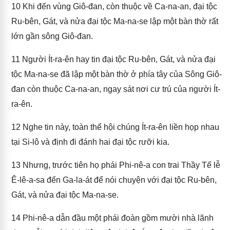
10
Khi đến vùng Giô-đan, còn thuộc về Ca-na-an, đại tộc
Ru-bên, Gát, và nửa đại tộc Ma-na-se lập một bàn thờ rất
lớn gần sông Giô-đan.
11
Người Ít-ra-ên hay tin đại tộc Ru-bên, Gát, và nửa đại
tộc Ma-na-se đã lập một bàn thờ ở phía tây của Sông Giô-
đan còn thuộc Ca-na-an, ngay sát nơi cư trú của người Ít-
ra-ên.
12
Nghe tin này, toàn thể hội chúng Ít-ra-ên liền họp nhau
tại Si-lô và định đi đánh hai đại tộc rưỡi kia.
13
Nhưng, trước tiên họ phái Phi-nê-a con trai Thầy Tế lễ
Ê-lê-a-sa đến Ga-la-át để nói chuyện với đại tộc Ru-bên,
Gát, và nửa đại tộc Ma-na-se.
14
Phi-nê-a dẫn đầu một phái đoàn gồm mười nhà lãnh