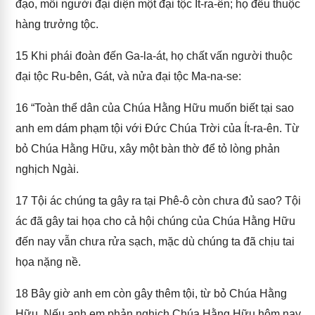
đạo, mỗi người đại diện một đại tộc Ít-ra-ên; họ đều thuộc
hàng trưởng tộc.
15
Khi phái đoàn đến Ga-la-át, họ chất vấn người thuộc
đại tộc Ru-bên, Gát, và nửa đại tộc Ma-na-se:
16
“Toàn thể dân của Chúa Hằng Hữu muốn biết tại sao
anh em dám phạm tội với Đức Chúa Trời của Ít-ra-ên. Từ
bỏ Chúa Hằng Hữu, xây một bàn thờ để tỏ lòng phản
nghịch Ngài.
17
Tội ác chúng ta gây ra tại Phê-ô còn chưa đủ sao? Tội
ác đã gây tai họa cho cả hội chúng của Chúa Hằng Hữu
đến nay vẫn chưa rửa sạch, mặc dù chúng ta đã chịu tai
họa nặng nề.
18
Bây giờ anh em còn gây thêm tội, từ bỏ Chúa Hằng
Hữu. Nếu anh em phản nghịch Chúa Hằng Hữu hôm nay,