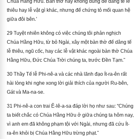
Chúa Hằng Hữu. Bàn thờ này không dùng để dâng tế lễ
thiêu hay lễ vật gì khác, nhưng để chứng tỏ mối quan hệ
giữa đôi bên.’
29
Tuyệt nhiên không có việc chúng tôi phản nghịch
Chúa Hằng Hữu, từ bỏ Ngài, xây một bàn thờ để dâng tế
lễ thiêu, ngũ cốc, hay các lễ vật khác ngoài bàn thờ Chúa
Hằng Hữu, Đức Chúa Trời chúng ta, trước Đền Tạm."
30
Thầy Tế lễ Phi-nê-a và các nhà lãnh đạo Ít-ra-ên rất
hài lòng khi nghe xong lời giải thích của người Ru-bên,
Gát và Ma-na-se.
31
Phi-nê-a con trai Ê-lê-a-sa đáp lời họ như sau: “Chúng
ta biết chắc có Chúa Hằng Hữu ở giữa chúng ta hôm nay,
vì anh em đã không phạm tội với Ngài, nhưng đã cứu Ít-
ra-ên khỏi bị Chúa Hằng Hữu trừng phạt."