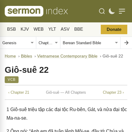
BSB
KJV
WEB
YLT
ASV
BBE
Donate
Home
›
Bibles
›
Vietnamese Contemporary Bible
›
Giô-suê 22
Giô-suê 22
VCB
‹ Chapter 21
Giô-suê — All Chapters
Chapter 23 ›
1
Giô-suê triệu tập các đại tộc Ru-bên, Gát, và nửa đại tộc
Ma-na-se.
2
Ông nói: “Anh em đã tuân lệnh Môi-se, đầy tớ Chúa và