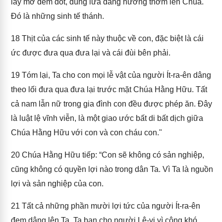
lấy mỡ đem đốt, dùng lửa dâng hương thơm lên Chúa.
Đó là những sinh tế thánh.
18
Thịt của các sinh tế này thuộc về con, đặc biệt là cái
ức được đưa qua đưa lại và cái đùi bên phải.
19
Tóm lại, Ta cho con mọi lễ vật của người Ít-ra-ên dâng
theo lối đưa qua đưa lại trước mặt Chúa Hằng Hữu. Tất
cả nam lẫn nữ trong gia đình con đều được phép ăn. Đây
là luật lệ vĩnh viễn, là một giao ước bất di bất dịch giữa
Chúa Hằng Hữu với con và con cháu con."
20
Chúa Hằng Hữu tiếp: “Con sẽ không có sản nghiệp,
cũng không có quyền lợi nào trong dân Ta. Vì Ta là nguồn
lợi và sản nghiệp của con.
21
Tất cả những phần mười lợi tức của người Ít-ra-ên
đem dâng lên Ta, Ta ban cho người Lê-vi vì công khó