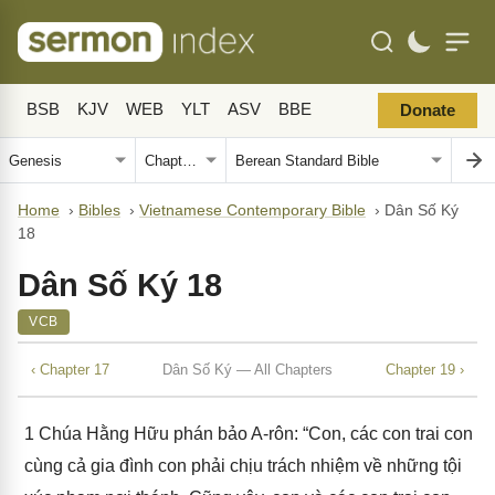
BSB
KJV
WEB
YLT
ASV
BBE
Donate
Home
›
Bibles
›
Vietnamese Contemporary Bible
›
Dân Số Ký
18
Dân Số Ký 18
VCB
‹ Chapter 17
Dân Số Ký — All Chapters
Chapter 19 ›
1
Chúa Hằng Hữu phán bảo A-rôn: “Con, các con trai con
cùng cả gia đình con phải chịu trách nhiệm về những tội