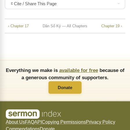
Cite / Share This Page
‹ Chapter 17
Dân Số Ký — All Chapters
Chapter 19 ›
Everything we make is
available for free
because of
a generous community of supporters.
Donate
About Us
FAQ
API
Copying Permissions
Privacy Policy
Commendations
Donate