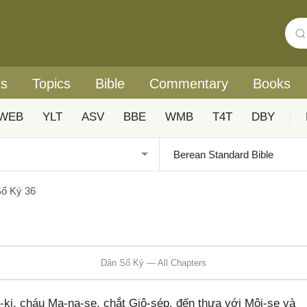
rs
Topics
Bible
Commentary
Books
WEB
YLT
ASV
BBE
WMB
T4T
DBY
|
ố Ký 36
Dân Số Ký — All Chapters
ki, cháu Ma-na-se, chắt Giô-sép, đến thưa với Môi-se và