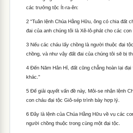
các trưởng tộc Ít-ra-ên:
2
“Tuân lệnh Chúa Hằng Hữu, ông có chia đất cho 
đai của anh chúng tôi là Xê-lô-phát cho các con
3
Nếu các cháu lấy chồng là người thuộc đại tộc
chồng, và như vậy đất đai của chúng tôi sẽ bị th
4
Đến Năm Hân Hỉ, đất cũng chẳng hoàn lại đại t
khác."
5
Để giải quyết vấn đề này, Môi-se nhận lệnh Ch
con cháu đại tộc Giô-sép trình bày hợp lý.
6
Đây là lệnh của Chúa Hằng Hữu về vụ các con 
người chồng thuộc trong cùng một đại tộc.