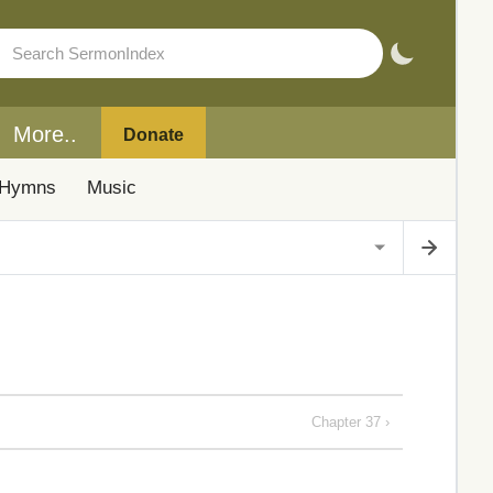
More..
Donate
Hymns
Music
Chapter 37 ›