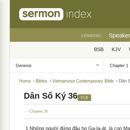
Speake
SERMONS:
BSB
KJV
Home
›
Bibles
›
Vietnamese Contemporary Bible
›
Dân S
Dân Số Ký 36
VCB
‹ Chapter 35
1
Những người đứng đầu họ Ga-la-át, là con Ma-