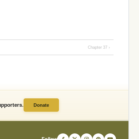
Chapter 37 ›
pporters.
Donate