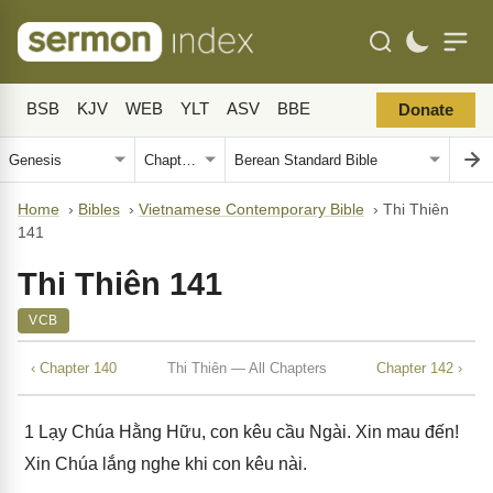
BSB
KJV
WEB
YLT
ASV
BBE
Donate
Home
›
Bibles
›
Vietnamese Contemporary Bible
›
Thi Thiên
141
Thi Thiên 141
VCB
‹ Chapter 140
Thi Thiên — All Chapters
Chapter 142 ›
1
Lạy Chúa Hằng Hữu, con kêu cầu Ngài. Xin mau đến!
Xin Chúa lắng nghe khi con kêu nài.