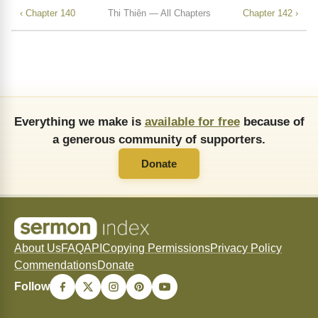
‹ Chapter 140
Thi Thiên — All Chapters
Chapter 142 ›
Everything we make is
available for free
because of
a generous community of supporters.
Donate
About Us
FAQ
API
Copying Permissions
Privacy Policy
Commendations
Donate
Follow