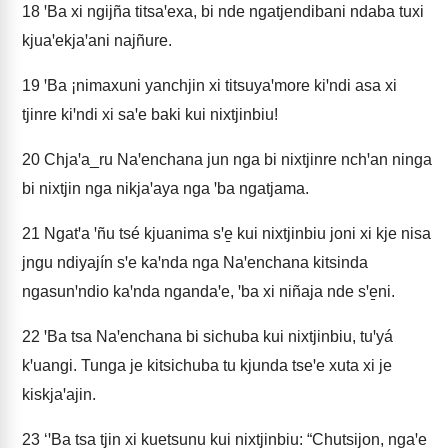
18
ꞌBa xi ngijña titsaꞌexa, bi nde ngatjendibani ndaba tuxi
kjuaꞌekjaꞌani najñure.
19
ꞌBa ¡nimaxuni yanchjin xi titsuyaꞌmore kiꞌndi asa xi
tjinre kiꞌndi xi saꞌe baki kui nixtjinbiu!
20
Chjaꞌa_ru Naꞌenchana jun nga bi nixtjinre nchꞌan ninga
bi nixtjin nga nikjaꞌaya nga ꞌba ngatjama.
21
Ngatꞌa ꞌñu tsé kjuanima sꞌe̱ kui nixtjinbiu joni xi kje nisa
jngu ndiyajín sꞌe kaꞌnda nga Naꞌenchana kitsinda
ngasunꞌndio kaꞌnda ngandaꞌe, ꞌba xi niñaja nde sꞌe̱ni.
22
ꞌBa tsa Naꞌenchana bi sichuba kui nixtjinbiu, tuꞌyá
kꞌuangi. Tunga je kitsichuba tu kjunda tseꞌe xuta xi je
kiskjaꞌajin.
23
‘ꞌBa tsa tjin xi kuetsunu kui nixtjinbiu: “Chutsijon, ngaꞌe