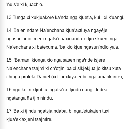
ꞌñu sꞌe xi kjuachꞌo.
13
Tunga xi xukjuakore kaꞌnda nga̱ kjuetꞌa, kui= xi kꞌuangi.
14
ꞌBa en ndare Naꞌenchana kjuaꞌaxtiuya ngayéje
ngasunꞌndio, meni ngatsiꞌi naxinanda xi tjin skueni nga
Naꞌenchana xi batexuma, ꞌba kio kjue ngasunꞌndio yaꞌa.
15
‘ꞌBamani kionga xio nga sasen ngaꞌnde tsjere
Naꞌenchana tsajmi xi chꞌotjin ꞌba xi sikjekjua jo kitsu xuta
chinga profeta Daniel (xi tiꞌbexkiya enbi, ngatamankjinre),
16
ngu kui nixtjinbiu, ngatsiꞌi xi tjindu nangi Judea
ngatanga ña tjin nindu.
17
ꞌBa xi tjindu ngatsja ndaba, bi ngatꞌetukajen tuxi
kjuaꞌekꞌaxjeni tsajmire.