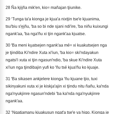
28
Ña kjijña mikꞌen, kio= mañajan tjiunike.
29
‘Tunga taꞌa kionga je kjuaꞌa nixtjin tseꞌe kjuanima,
tsuꞌbiu sꞌe̱jñu, ꞌba so bi nde sjani ndiꞌire, ꞌba niñu kuixungi
ngankꞌaa, ꞌba ngaꞌñu xi tjin ngankꞌaa kjuatse.
30
ꞌBa meni ku̱atsejen ngankꞌaa mé= xi kuakutsejen nga
je tjindiba Kiꞌndire Xuta xiꞌiun, ꞌba kio= skiꞌndayakun
ngatsiꞌi xuta xi tjin ngasunꞌndio, ꞌba skue Kiꞌndire Xuta
xiꞌiun nga tjindibajin yufi ko ꞌñu tsé kjuaꞌñu ko kjuaje.
31
ꞌBa sikasen ankjelere kionga ꞌñu kjuane tjio, tuxi
sikinyakuni xuta xi je kiskjaꞌajin xi tjindu nitu ñañu, kaꞌnda
ngaꞌnyukjinre ngasunꞌndebi ꞌba kaꞌnda ngaꞌnyukjinre
ngankꞌaa.
32
‘Ngatjamanu kjuakusun ngatꞌa tseꞌe ya higo. Kionga je