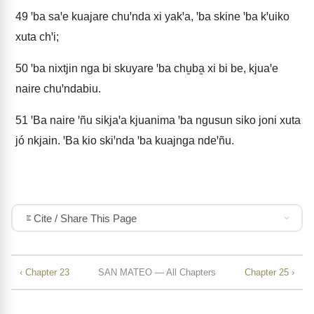
49
ꞌba saꞌe kuajare chuꞌnda xi yakꞌa, ꞌba skine ꞌba kꞌuiko
xuta chꞌi;
50
ꞌba nixtjin nga bi skuyare ꞌba chu̱ba̱ xi bi be, kjuaꞌe
naire chuꞌndabiu.
51
ꞌBa naire ꞌñu sikjaꞌa kjuanima ꞌba ngusun siko joni xuta
jó nkjain. ꞌBa kio skiꞌnda ꞌba kuajnga ndeꞌñu.
Cite / Share This Page
‹ Chapter 23
SAN MATEO — All Chapters
Chapter 25 ›