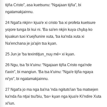
tijña Cristo”, asa kuetsunu: “Ngajaan tijña”, bi
ngatamakjainnu.
24
Ngatꞌa nkjin= kjuaꞌe xi cristo ꞌba xi profeta kuetsure
yojore tunga bi kui ni. ꞌBa saꞌen nkjin kuya chu̱ba̱ ko
kjuakun tuxi kꞌuejñunire xuta, ꞌba kaꞌnda xuta xi
Naꞌenchana je jaꞌajin tsa ku̱an.
25
Jun je ꞌba texintitjun_nuu̱ mé= xi ku̱an.
26
Ngu, tsa ꞌbi kꞌuinu: “Ngajaan tijña Cristo ngaꞌnde
tꞌaxin”, bi mangiun. ꞌBa tsa kꞌuinu: “Ngaꞌe tijña ngaya
niꞌyo”, bi ngatamakjainnu.
27
Ngatꞌa jo ma nga baꞌna ꞌnda ngitutsꞌian ꞌba matsejen
kaꞌnda ña ntjai tsuꞌbiu, ꞌba= ku̱an nga kjuaꞌe Kiꞌndire Xuta
xiꞌiun.