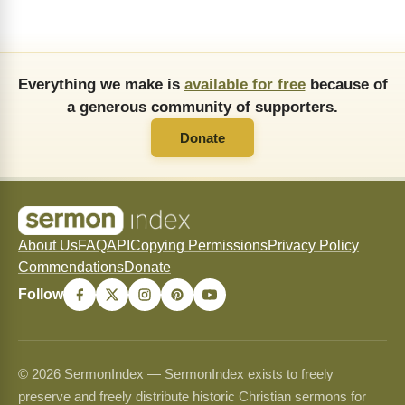
Everything we make is
available for free
because of
a generous community of supporters.
Donate
About Us
FAQ
API
Copying Permissions
Privacy Policy
Commendations
Donate
Follow
© 2026 SermonIndex — SermonIndex exists to freely
preserve and freely distribute historic Christian sermons for