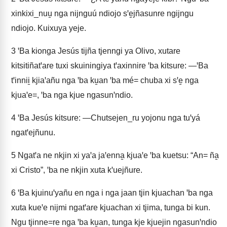
xinkixi_nuu̱ nga nijnguú ndiojo sꞌe̱jñasunre ngijngu
ndiojo. Kuixuya yeje.
3
ꞌBa kionga Jesús tijña tjenngi ya Olivo, xutare
kitsitiñatꞌare tuxi skuiningiya tꞌaxinnire ꞌba kitsure: —ꞌBa
tꞌinnii̱ kjiaꞌañu nga ꞌba ku̱an ꞌba mé= chuba xi sꞌe̱ nga
kjuaꞌe=, ꞌba nga kjue ngasunꞌndio.
4
ꞌBa Jesús kitsure: —Chutsejen_ru yojonu nga tuꞌyá
ngatꞌejñunu.
5
Ngatꞌa ne nkjin xi yaꞌa jaꞌenna̱ kjuaꞌe ꞌba kuetsu: “An= ña̱
xi Cristo”, ꞌba ne nkjin xuta kꞌuejñure.
6
ꞌBa kjuinuꞌyañu en nga i nga jaan tjin kjuachan ꞌba nga
xuta kueꞌe nijmi ngatꞌare kjuachan xi tjima, tunga bi kun.
Ngu tjinne=re nga ꞌba ku̱an, tunga kje kjuejin ngasunꞌndio