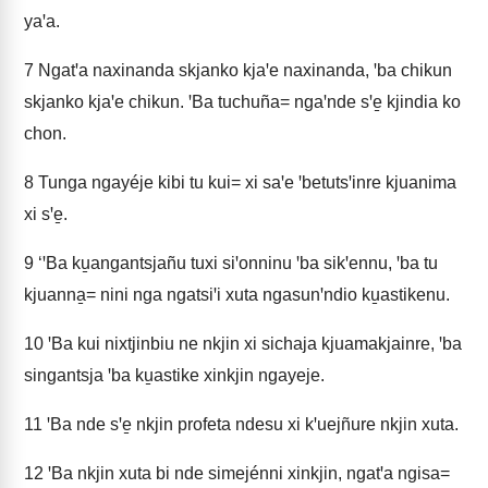
yaꞌa.
7
Ngatꞌa naxinanda skjanko kjaꞌe naxinanda, ꞌba chikun
skjanko kjaꞌe chikun. ꞌBa tuchuña= ngaꞌnde sꞌe̱ kjindia ko
chon.
8
Tunga ngayéje kibi tu kui= xi saꞌe ꞌbetutsꞌinre kjuanima
xi sꞌe̱.
9
‘ꞌBa ku̱angantsjañu tuxi siꞌonninu ꞌba sikꞌennu, ꞌba tu
kjuanna̱= nini nga ngatsiꞌi xuta ngasunꞌndio ku̱astikenu.
10
ꞌBa kui nixtjinbiu ne nkjin xi sichaja kjuamakjainre, ꞌba
singantsja ꞌba ku̱astike xinkjin ngayeje.
11
ꞌBa nde sꞌe̱ nkjin profeta ndesu xi kꞌuejñure nkjin xuta.
12
ꞌBa nkjin xuta bi nde simejénni xinkjin, ngatꞌa ngisa=