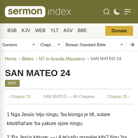
BSB
KJV
WEB
YLT
ASV
BBE
Donate
Home
›
Bibles
›
NT in Ayautla Mazateco
›
SAN MATEO 24
SAN MATEO 24
WBT
‹ Chapter 23
SAN MATEO — All Chapters
Chapter 25 ›
1
Nga Jesús ꞌetju ningu, ꞌba kionga je tifi, xutare
kitsitiñatꞌare ꞌba yakure xjore ningu.
2
ꞌBa Jesús kitsure: —¿A teꞌyañu ngayéje kibi? Ngu ꞌba