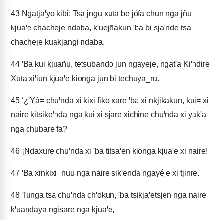
43
Ngatjaꞌyo kibi: Tsa jngu xuta be jófa chun nga jñu
kjuaꞌe chacheje ndaba, kꞌuejñakun ꞌba bi sjaꞌnde tsa
chacheje kuakjangi ndaba.
44
ꞌBa kui kjuañu, tetsubando jun ngayeje, ngatꞌa Kiꞌndire
Xuta xiꞌiun kjuaꞌe kionga jun bi techuya_ru.
45
‘¿ꞌYá= chuꞌnda xi kixi fiko xare ꞌba xi nkjikakun, kui= xi
naire kitsikeꞌnda nga kui xi sjare xichine chuꞌnda xi yakꞌa
nga chubare fa?
46
¡Ndaxure chuꞌnda xi ꞌba titsaꞌen kionga kjuaꞌe xi naire!
47
ꞌBa xinkixi_nuu̱ nga naire sikꞌenda ngayéje xi tjinre.
48
Tunga tsa chuꞌnda chꞌokun, ꞌba tsikjaꞌetsjen nga naire
kꞌuandaya ngisare nga kjuaꞌe,