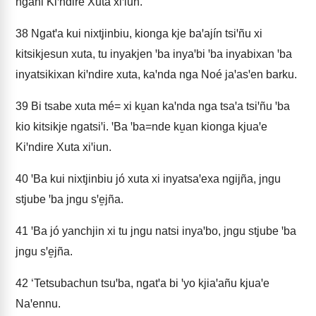
ngani Kiꞌndire Xuta xiꞌiun.
38
Ngatꞌa kui nixtjinbiu, kionga kje baꞌajín tsiꞌñu xi
kitsikjesun xuta, tu inyakjen ꞌba inyaꞌbi ꞌba inyabixan ꞌba
inyatsikixan kiꞌndire xuta, kaꞌnda nga Noé jaꞌasꞌen barku.
39
Bi tsabe xuta mé= xi ku̱an kaꞌnda nga tsaꞌa tsiꞌñu ꞌba
kio kitsikje ngatsiꞌi. ꞌBa ꞌba=nde ku̱an kionga kjuaꞌe
Kiꞌndire Xuta xiꞌiun.
40
ꞌBa kui nixtjinbiu jó xuta xi inyatsaꞌexa ngijña, jngu
stjube ꞌba jngu sꞌe̱jña.
41
ꞌBa jó yanchjin xi tu jngu natsi inyaꞌbo, jngu stjube ꞌba
jngu sꞌe̱jña.
42
‘Tetsubachun tsuꞌba, ngatꞌa bi ꞌyo kjiaꞌañu kjuaꞌe
Naꞌennu.