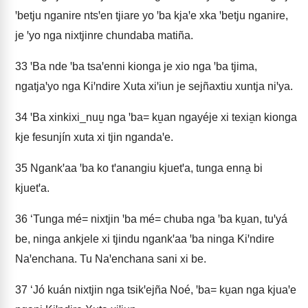
ꞌbetju nganire ntsꞌen tjiare yo ꞌba kjaꞌe xka ꞌbetju nganire,
je ꞌyo nga nixtjinre chundaba matiña.
33
ꞌBa nde ꞌba tsaꞌenni kionga je xio nga ꞌba tjima,
ngatjaꞌyo nga Kiꞌndire Xuta xiꞌiun je sejñaxtiu xuntja niꞌya.
34
ꞌBa xinkixi_nuu̱ nga ꞌba= ku̱an ngayéje xi texia̱n kionga
kje fesunjín xuta xi tjin ngandaꞌe.
35
Ngankꞌaa ꞌba ko tꞌanangiu kjuetꞌa, tunga enna̱ bi
kjuetꞌa.
36
‘Tunga mé= nixtjin ꞌba mé= chuba nga ꞌba ku̱an, tuꞌyá
be, ninga ankjele xi tjindu ngankꞌaa ꞌba ninga Kiꞌndire
Naꞌenchana. Tu Naꞌenchana sani xi be.
37
‘Jó kuán nixtjin nga tsikꞌejña Noé, ꞌba= ku̱an nga kjuaꞌe