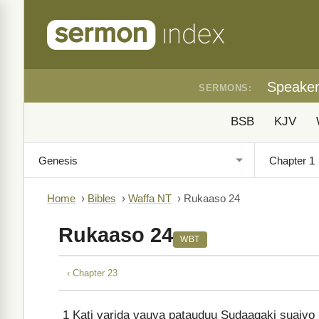
Speake
SERMONS:
BSB
KJV
Home
›
Bibles
›
Waffa NT
›
Rukaaso 24
Rukaaso 24
WBT
‹ Chapter 23
1
Kati varida vauya patauduu Sudaaqaki suaivo 