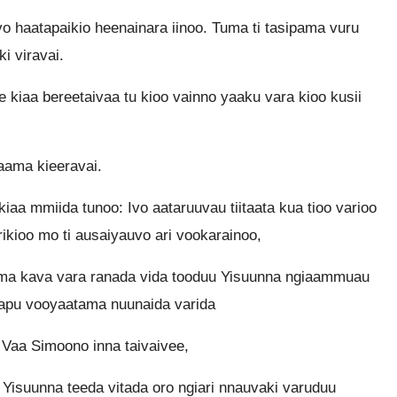
vo haatapaikio heenainara iinoo. Tuma ti tasipama vuru
i viravai.
 kiaa bereetaivaa tu kioo vainno yaaku vara kioo kusii
aama kieeravai.
iaa mmiida tunoo: Ivo aataruuvau tiitaata kua tioo varioo
ikioo mo ti ausaiyauvo ari vookarainoo,
ema kava vara ranada vida tooduu Yisuunna ngiaammuau
aapu vooyaatama nuunaida varida
. Vaa Simoono inna taivaivee,
 Yisuunna teeda vitada oro ngiari nnauvaki varuduu