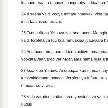
kiaanoo: Vaa ta taunnani aangeraiya ti kiaanoo: V
24
ti seena vaidi vooya mmata nnauvaki vida taa
inna taavaivee, tiravai.
25
Tuduu rikioo Yisuuva ivaitana tunoo: Mo ngia
vaidi forofetaiya tuu kua mmuakiaa iyauvaara ham
26
Anutuuqo mmataama kioo vaidiivo mmamma m
vookaraivaa varoo varinaraivaara hama ngia ari
27
kiaa kioo Yisuuva Anutuuqaa kua mmuakiaayau
kuaivakidiriaata nnaagiai forofetaiya fafaara ro
mmiaa roo viravai.
28
Vida varuduu ivaitana vuu yoosinnaivo vaini
uuduu