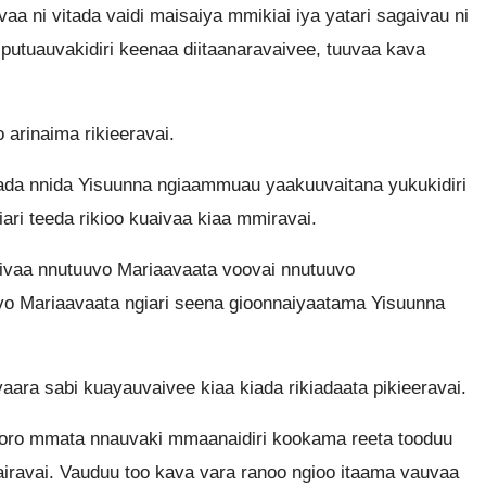
aa ni vitada vaidi maisaiya mmikiai iya yatari sagaivau ni
a putuauvakidiri keenaa diitaanaravaivee, tuuvaa kava
 arinaima rikieeravai.
ada nnida Yisuunna ngiaammuau yaakuuvaitana yukukidiri
i teeda rikioo kuaivaa kiaa mmiravai.
aivaa nnutuuvo Mariaavaata voovai nnutuuvo
o Mariaavaata ngiari seena gioonnaiyaatama Yisuunna
ara sabi kuayauvaivee kiaa kiada rikiadaata pikieeravai.
o oro mmata nnauvaki mmaanaidiri kookama reeta tooduu
ravai. Vauduu too kava vara ranoo ngioo itaama vauvaa