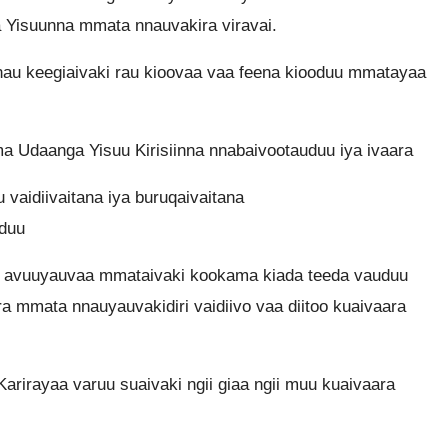
Yisuunna mmata nnauvakira viravai.
nau keegiaivaki rau kioovaa vaa feena kiooduu mmatayaa
 Udaanga Yisuu Kirisiinna nnabaivootauduu iya ivaara
vaidiivaitana iya buruqaivaitana
duu
ari avuuyauvaa mmataivaki kookama kiada teeda vauduu
ira mmata nnauyauvakidiri vaidiivo vaa diitoo kuaivaara
Karirayaa varuu suaivaki ngii giaa ngii muu kuaivaara