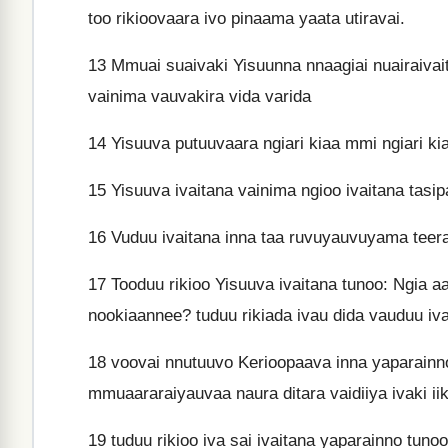
too rikioovaara ivo pinaama yaata utiravai.
13
Mmuai suaivaki Yisuunna nnaagiai nuairaiva
vainima vauvakira vida varida
14
Yisuuva putuuvaara ngiari kiaa mmi ngiari k
15
Yisuuva ivaitana vainima ngioo ivaitana tasip
16
Vuduu ivaitana inna taa ruvuyauvuyama teera
17
Tooduu rikioo Yisuuva ivaitana tunoo: Ngia aa
nookiaannee? tuduu rikiada ivau dida vauduu 
18
voovai nnutuuvo Kerioopaava inna yaparain
mmuaararaiyauvaa naura ditara vaidiiya ivaki i
19
tuduu rikioo iva sai ivaitana yaparainno tuno