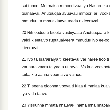
sai tunoo: Mo maisa mmooriivaa iya Nasareeta dia
tuanaavai. Anutuuqaa avuuvau mmoori ari vookara
mmuduu ta mmuakiaaya teeda rikieeravai.
20
Rikiooduu ti kieeta vaidiiyaata Anutuuqaara 
vaidi kieetaivo ruputuaiveera mmuduu ivo ee-oo 
kieeravai.
21
Ivo ta Isarairaiya ti kieetavai varinaree tioo 
variaaraivaara ta yaata utiravai. Vo kua voovoo
taikaikio aanna voomaivo vainoo.
22
Ti seena gioonna vooya ti kiaa ti mmiaa kua
iya vida taavo
23
Yisuunna mmata nnauvaki hama inna nnabaivo