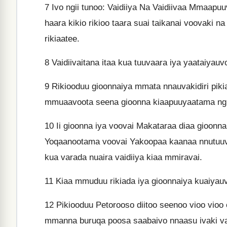
7
Ivo ngii tunoo: Vaidiiya Na Vaidiivaa Mmaapuuv
haara kikio rikioo taara suai taikanai voovaki n
rikiaatee.
8
Vaidiivaitana itaa kua tuuvaara iya yaataiyauvo
9
Rikiooduu gioonnaiya mmata nnauvakidiri piki
mmuaavoota seena gioonna kiaapuuyaatama ngiar
10
Ii gioonna iya voovai Makataraa diaa gioonn
Yoqaanootama voovai Yakoopaa kaanaa nnutuuv
kua varada nuaira vaidiiya kiaa mmiravai.
11
Kiaa mmuduu rikiada iya gioonnaiya kuaiyauva
12
Pikiooduu Petorooso diitoo seenoo vioo vio
mmanna buruqa poosa saabaivo nnaasu ivaki vai