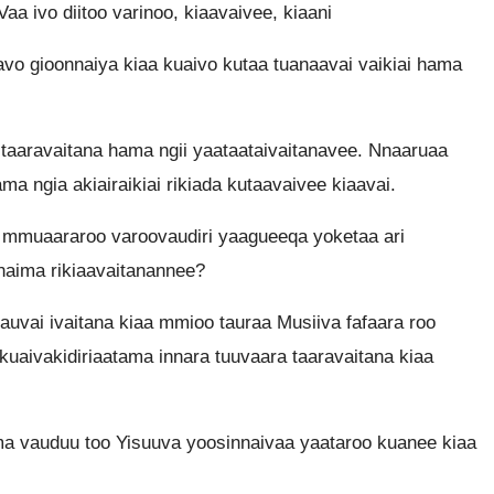
aa ivo diitoo varinoo, kiaavaivee, kiaani
vo gioonnaiya kiaa kuaivo kutaa tuanaavai vaikiai hama
 taaravaitana hama ngii yaataataivaitanavee. Nnaaruaa
a ngia akiairaikiai rikiada kutaavaivee kiaavai.
muaararoo varoovaudiri yaagueeqa yoketaa ari
naima rikiaavaitanannee?
vai ivaitana kiaa mmioo tauraa Musiiva fafaara roo
o kuaivakidiriaatama innara tuuvaara taaravaitana kiaa
ma vauduu too Yisuuva yoosinnaivaa yaataroo kuanee kiaa