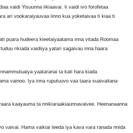
a vaidi Yisuunna iikiaavai. Ii vaidi ivo forofetaa
 ari vookaraiyauvaa iinno kua yoketaivaa ti kiaa ti
kati puara hudeera kieetaiyaatama inna vitada Roomaa
tuduu rikiada vaidiiya yatari sagaivau inna haara
ti nnammutuaiya yaataranai ta kati hara kiada
tama vainoo. Iya inna ruputuuvo vaa taara suaivaitana
ivaara kaayauma ta nnikiaraakiaunnavaivee. Heenanaanna
 vaivai. Hama vaikiai teeda iya kava vara ranada nnida