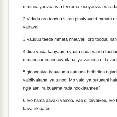
mminnaiyauvaa vaa teerama kiooyauvaa varada 
2
Vidada oro tooduu sikau pinaivaadiri mmata n
vairavai.
3
Vauduu teeda mmata nnauvaki oro tooduu hama
4
dida vaida kaayauma yaata utida varida tooduu 
mmannaammannauvaitana iya vainima dida vau
5
gioonnaiya kaayauma aatuuda biribiriida ngi
vaidiivaitana iya tunoo: Mo vaidiiya putuaani ha
ngia aaniira buaama rada nookiaannee?
6
Ivo hama aavaki vainoo. Vaa diitaivaivee. Ivo 
kava rikiaatee.