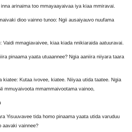
na inna arinaima too mmayaayaivaa iya kiaa mmiravai.
aivaki dioo vainno tunoo: Ngii ausaiyauvo nuufama
o: Vaidi mmagiavaivee, kiaa kiada nnikiaraida aatuuravai.
ira pinaama yaata utuaannee? Ngia aaniira niiyara taara
kiatee: Kutaa ivovee, kiatee. Niiyaa utida taatee. Ngia
. Ni mmuyaivoota mmammaivootama vainoo,
u
ara Yisuuvavee tida homo pinaama yaata utida varuduu
o aavaki vainnee?