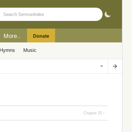
More..
Donate
Hymns
Music
Chapter 25 ›