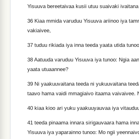
Yisuuva bereetaivaa kusii utuu suaivaki ivaita
36
Kiaa mmida varuduu Yisuuva ariinoo iya tamm
vakiaivee,
37
tuduu rikiada iya inna teeda yaata utida tuno
38
Aatuuda varuduu Yisuuva iya tunoo: Ngia aani
yaata utuaannee?
39
Ni yaakuuvaitana teeda ni yukuuvaitana teeda 
taavo hama vaidi mmagiaivo itaama vaivaivee
40
kiaa kioo ari yuku yaakuuyauvaa iya vitaudu
41
teeda pinaama innara sirigauvaara hama inn
Yisuuva iya yaparainno tunoo: Mo ngii yeennaiv