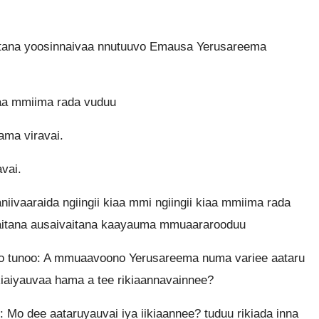
itana yoosinnaivaa nnutuuvo Emausa Yerusareema
iaa mmiima rada vuduu
ama viravai.
vai.
niivaaraida ngiingii kiaa mmi ngiingii kiaa mmiima rada
ivaitana ausaivaitana kaayauma mmuaararooduu
no tunoo: A mmuaavoono Yerusareema numa variee aataru
ikiaiyauvaa hama a tee rikiaannavainnee?
o: Mo dee aataruyauvai iya iikiaannee? tuduu rikiada inna