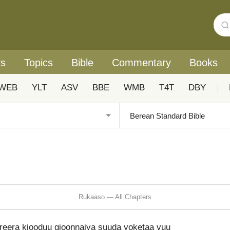
rs
Topics
Bible
Commentary
Books
WEB
YLT
ASV
BBE
WMB
T4T
DBY
|
Rukaaso — All Chapters
reera kiooduu gioonnaiya suuda yoketaa vuu