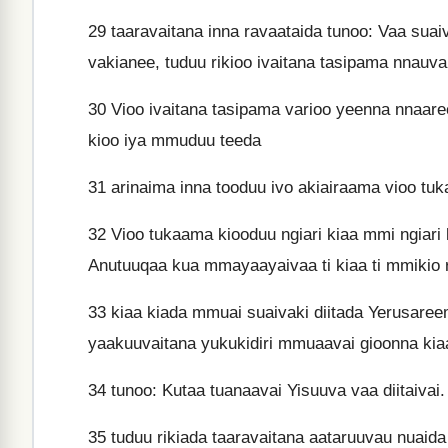
29
taaravaitana inna ravaataida tunoo: Vaa suai
vakianee, tuduu rikioo ivaitana tasipama nnauvak
30
Vioo ivaitana tasipama varioo yeenna nnaaree
kioo iya mmuduu teeda
31
arinaima inna tooduu ivo akiairaama vioo tuk
32
Vioo tukaama kiooduu ngiari kiaa mmi ngiari k
Anutuuqaa kua mmayaayaivaa ti kiaa ti mmikio r
33
kiaa kiada mmuai suaivaki diitada Yerusare
yaakuuvaitana yukukidiri mmuaavai gioonna ki
34
tunoo: Kutaa tuanaavai Yisuuva vaa diitaivai
35
tuduu rikiada taaravaitana aataruuvau nuaida