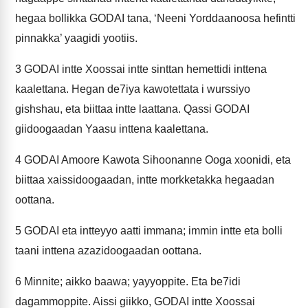
hegaa bollikka GODAI tana, ‘Neeni Yorddaanoosa hefintti
pinnakka’ yaagidi yootiis.
3
GODAI intte Xoossai intte sinttan hemettidi inttena
kaalettana. Hegan de7iya kawotettata i wurssiyo
gishshau, eta biittaa intte laattana. Qassi GODAI
giidoogaadan Yaasu inttena kaalettana.
4
GODAI Amoore Kawota Sihoonanne Ooga xoonidi, eta
biittaa xaissidoogaadan, intte morkketakka hegaadan
oottana.
5
GODAI eta intteyyo aatti immana; immin intte eta bolli
taani inttena azazidoogaadan oottana.
6
Minnite; aikko baawa; yayyoppite. Eta be7idi
dagammoppite. Aissi giikko, GODAI intte Xoossai