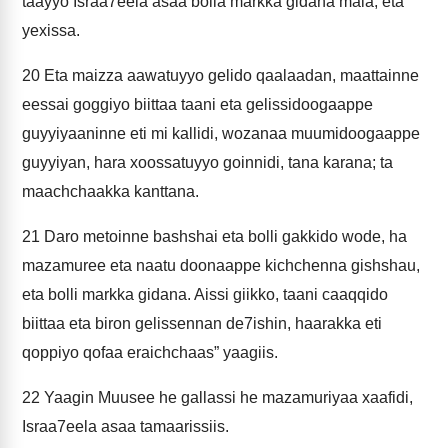
taayyo Israa7eela asaa bolla markka gidana mala, eta
yexissa.
20
Eta maizza aawatuyyo gelido qaalaadan, maattainne
eessai goggiyo biittaa taani eta gelissidoogaappe
guyyiyaaninne eti mi kallidi, wozanaa muumidoogaappe
guyyiyan, hara xoossatuyyo goinnidi, tana karana; ta
maachchaakka kanttana.
21
Daro metoinne bashshai eta bolli gakkido wode, ha
mazamuree eta naatu doonaappe kichchenna gishshau,
eta bolli markka gidana. Aissi giikko, taani caaqqido
biittaa eta biron gelissennan de7ishin, haarakka eti
qoppiyo qofaa eraichchaas” yaagiis.
22
Yaagin Muusee he gallassi he mazamuriyaa xaafidi,
Israa7eela asaa tamaarissiis.