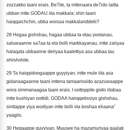
zozzakko taani erais. Be7ite, ta inttenaara de7ido laitta
ubban intte GODAU iita makkala; shin taani
haiqqaichchin, ubba woisaa makkalanddetii?
28
Hegaa gishshau, hagaa ubbaa ta etau yootanau,
saluwaanne sa7aa ta eta bolli markkayanau, intte zariyaa
halaqata ubbaanne deriyaa kaalettiya asa ubbaa tau
shiishshite.
29
Ta haiqqidoogaappe guyyiyan, intte mule iita asa
gidanaagaanne taani inttena tamaarissido azazuwaappe
wora simmanaagaa taani erais. I oottoppite giido iitabaa
intte kushiyan oottidi, GODAA hanqqetissiyo gishshau,
sinttappe yiya wodiyan intte bolli iita boshaa ehaana”
yaagiis.
30
Hegaappe guyyiyan, Muusee ha mazamuriyaa qaalati