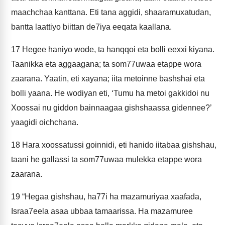
maachchaa kanttana. Eti tana aggidi, shaaramuxatudan,
bantta laattiyo biittan de7iya eeqata kaallana.
17
Hegee haniyo wode, ta hanqqoi eta bolli eexxi kiyana.
Taanikka eta aggaagana; ta som77uwaa etappe wora
zaarana. Yaatin, eti xayana; iita metoinne bashshai eta
bolli yaana. He wodiyan eti, ‘Tumu ha metoi gakkidoi nu
Xoossai nu giddon bainnaagaa gishshaassa gidennee?’
yaagidi oichchana.
18
Hara xoossatussi goinnidi, eti hanido iitabaa gishshau,
taani he gallassi ta som77uwaa mulekka etappe wora
zaarana.
19
“Hegaa gishshau, ha77i ha mazamuriyaa xaafada,
Israa7eela asaa ubbaa tamaarissa. Ha mazamuree