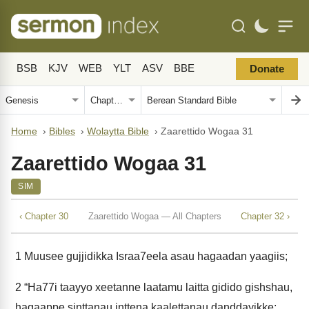
BSB
KJV
WEB
YLT
ASV
BBE
Donate
Home
›
Bibles
›
Wolaytta Bible
›
Zaarettido Wogaa 31
Zaarettido Wogaa 31
SIM
‹ Chapter 30
Zaarettido Wogaa — All Chapters
Chapter 32 ›
1
Muusee gujjidikka Israa7eela asau hagaadan yaagiis;
2
“Ha77i taayyo xeetanne laatamu laitta gidido gishshau,
hagaappe sinttanau inttena kaalettanau danddayikke;