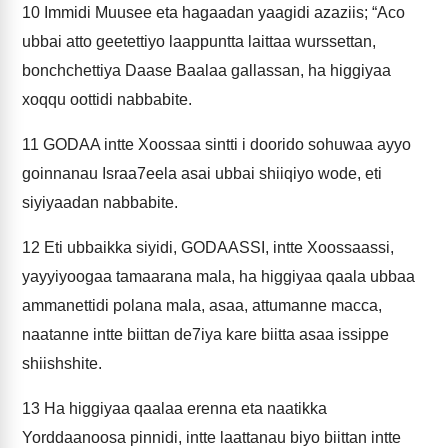
10
Immidi Muusee eta hagaadan yaagidi azaziis; “Aco
ubbai atto geetettiyo laappuntta laittaa wurssettan,
bonchchettiya Daase Baalaa gallassan, ha higgiyaa
xoqqu oottidi nabbabite.
11
GODAA intte Xoossaa sintti i doorido sohuwaa ayyo
goinnanau Israa7eela asai ubbai shiiqiyo wode, eti
siyiyaadan nabbabite.
12
Eti ubbaikka siyidi, GODAASSI, intte Xoossaassi,
yayyiyoogaa tamaarana mala, ha higgiyaa qaala ubbaa
ammanettidi polana mala, asaa, attumanne macca,
naatanne intte biittan de7iya kare biitta asaa issippe
shiishshite.
13
Ha higgiyaa qaalaa erenna eta naatikka
Yorddaanoosa pinnidi, intte laattanau biyo biittan intte