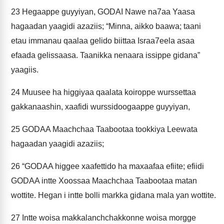
23
Hegaappe guyyiyan, GODAI Nawe na7aa Yaasa
hagaadan yaagidi azaziis; “Minna, aikko baawa; taani
etau immanau qaalaa gelido biittaa Israa7eela asaa
efaada gelissaasa. Taanikka nenaara issippe gidana”
yaagiis.
24
Muusee ha higgiyaa qaalata koiroppe wurssettaa
gakkanaashin, xaafidi wurssidoogaappe guyyiyan,
25
GODAA Maachchaa Taabootaa tookkiya Leewata
hagaadan yaagidi azaziis;
26
“GODAA higgee xaafettido ha maxaafaa efiite; efiidi
GODAA intte Xoossaa Maachchaa Taabootaa matan
wottite. Hegan i intte bolli markka gidana mala yan wottite.
27
Intte woisa makkalanchchakkonne woisa morgge