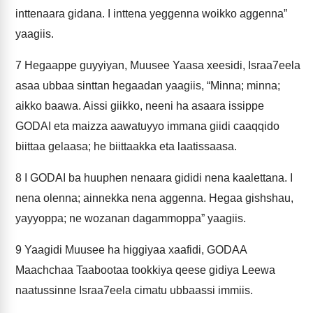
inttenaara gidana. I inttena yeggenna woikko aggenna”
yaagiis.
7
Hegaappe guyyiyan, Muusee Yaasa xeesidi, Israa7eela
asaa ubbaa sinttan hegaadan yaagiis, “Minna; minna;
aikko baawa. Aissi giikko, neeni ha asaara issippe
GODAI eta maizza aawatuyyo immana giidi caaqqido
biittaa gelaasa; he biittaakka eta laatissaasa.
8
I GODAI ba huuphen nenaara gididi nena kaalettana. I
nena olenna; ainnekka nena aggenna. Hegaa gishshau,
yayyoppa; ne wozanan dagammoppa” yaagiis.
9
Yaagidi Muusee ha higgiyaa xaafidi, GODAA
Maachchaa Taabootaa tookkiya qeese gidiya Leewa
naatussinne Israa7eela cimatu ubbaassi immiis.