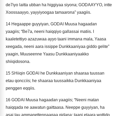
de7iyo laitta ubban ha higgiyaa siyona; GODAAYYO, intte
Xoossaayyo, yayyiyoogaa tamaarona” yaagiis.
14
Hegaappe guyyiyan, GODAI Muusa hagaadan
yaagiis; “Be7a, neeni haiqqiyo gallassai matiis. I
kaaletettiyo azazuwaa ayyo taani immana mala, Yaasa
xeegada, neeni aara issippe Dunkkaaniyaa giddo gelite”
yaagin, Muuseenne Yaasu Dunkkaaniyaakko
shiiqidosona.
15
SHiiqin GODAI he Dunkkaaniyan shaaraa tuussan
etau qoncciis; he shaaraa tuussaikka Dunkkaaniyaa
penggen eqqiis.
16
GODAI Muusa hagaadan yaagiis; “Neeni matan
haiqqada ne aawatun gaittaasa. Neeppe guyyiyan, ha
asai tau ammanettennaagaa gidana; taani etaara wottido