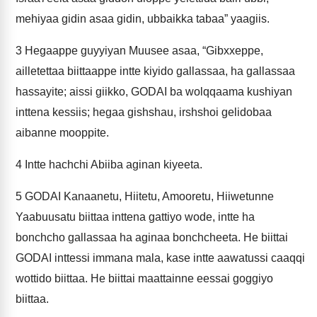
mehiyaa gidin asaa gidin, ubbaikka tabaa” yaagiis.
3
Hegaappe guyyiyan Muusee asaa, “Gibxxeppe,
ailletettaa biittaappe intte kiyido gallassaa, ha gallassaa
hassayite; aissi giikko, GODAI ba wolqqaama kushiyan
inttena kessiis; hegaa gishshau, irshshoi gelidobaa
aibanne mooppite.
4
Intte hachchi Abiiba aginan kiyeeta.
5
GODAI Kanaanetu, Hiitetu, Amooretu, Hiiwetunne
Yaabuusatu biittaa inttena gattiyo wode, intte ha
bonchcho gallassaa ha aginaa bonchcheeta. He biittai
GODAI inttessi immana mala, kase intte aawatussi caaqqi
wottido biittaa. He biittai maattainne eessai goggiyo
biittaa.