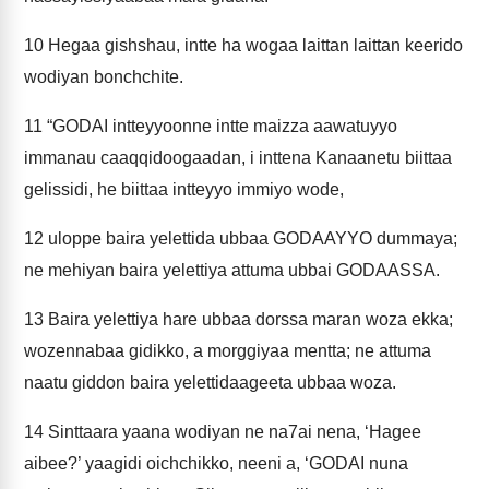
10
Hegaa gishshau, intte ha wogaa laittan laittan keerido
wodiyan bonchchite.
11
“GODAI intteyyoonne intte maizza aawatuyyo
immanau caaqqidoogaadan, i inttena Kanaanetu biittaa
gelissidi, he biittaa intteyyo immiyo wode,
12
uloppe baira yelettida ubbaa GODAAYYO dummaya;
ne mehiyan baira yelettiya attuma ubbai GODAASSA.
13
Baira yelettiya hare ubbaa dorssa maran woza ekka;
wozennabaa gidikko, a morggiyaa mentta; ne attuma
naatu giddon baira yelettidaageeta ubbaa woza.
14
Sinttaara yaana wodiyan ne na7ai nena, ‘Hagee
aibee?’ yaagidi oichchikko, neeni a, ‘GODAI nuna