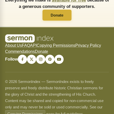
Everything we make is
available for free
because of
a generous community of supporters.
Donate
About Us
FAQ
API
Copying Permissions
Privacy Policy
Commendations
Donate
Follow
© 2026 SermonIndex — SermonIndex exists to freely
preserve and freely distribute historic Christian sermons for
the glory of Christ and the strengthening of His Church.
Content may be shared and copied for non-commercial use
only and may never be sold or used commercially. See our
Copying Permissions
page for full guidelines.