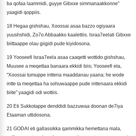
ba qofaa laammidi, guyye Gibxxe simmanaakkonne”
yaagidi qoppiis.
18
Hegaa gishshau, Xoossai asaa bazzo ogiyaara
yuushshidi, Zo7o Abbaakko kaalettiis. Israa7eelati Gibxxe
biittaappe olau giigidi pude kiyidosona.
19
Yooseefi Israa7eela asaa caaqetti wottido gishshau,
Muusee a meqettaa banaara ekkidi biis; Yooseefi eta,
“Xoossai tumuppe inttena maaddanau yaana; he wode
intte ta meqettaa ha sohuwaappe pude inttenaara ekkidi
biite” yaagidi odi wottiis.
20
Eti Sukkotappe denddidi bazzuwaa doonan de7iya
Etaaman uttidosona.
21
GODAI eti gallassikka qammikka hemettana mala,