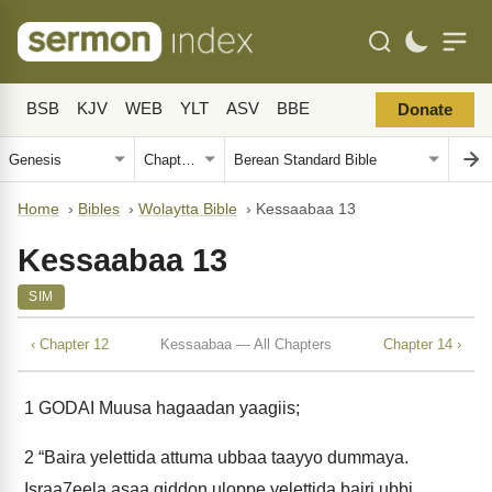
BSB
KJV
WEB
YLT
ASV
BBE
Donate
Home
›
Bibles
›
Wolaytta Bible
›
Kessaabaa 13
Kessaabaa 13
SIM
‹ Chapter 12
Kessaabaa — All Chapters
Chapter 14 ›
1
GODAI Muusa hagaadan yaagiis;
2
“Baira yelettida attuma ubbaa taayyo dummaya.
Israa7eela asaa giddon uloppe yelettida bairi ubbi,