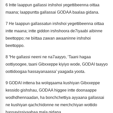
6
Intte laappun gallassi irshshoi yegettibeenna oittaa
maana; laappuntta gallassai GODAA baalaa gidana.
7
He laappun gallassatun irshshoi yegettibeenna oittaa
intte maana; intte giddon irshshoora de7iyaabi aibinne
beettoppo; ne biittaa zawan awaaninne irshshoi
beettoppo.
8
“He gallassi neeni ne na7aayyo, ‘Taani hagaa
oottiyoogee, taani Gibxxeppe kiyiyo wode, GODAI taayyo
oottidoogaa hassayanaassa’ yaagada yoota.
9
GODAI inttena ba wolqqaama kushiyan Gibxxeppe
kessido gishshau, GODAA higgee intte doonaappe
wodhdhennaadan, ha bonchchettiya ayyaana gallassai
ne kushiyan qachchidonne ne merchchiyan wottido
hassayissiyaabaa mala gidana.