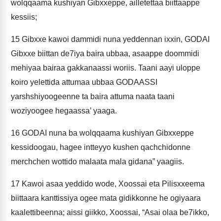
wolqqaama kushiyan Gibxxeppe, ailletettaa biittaappe
kessiis;
15
Gibxxe kawoi dammidi nuna yeddennan ixxin, GODAI
Gibxxe biittan de7iya baira ubbaa, asaappe doommidi
mehiyaa bairaa gakkanaassi woriis. Taani aayi uloppe
koiro yelettida attumaa ubbaa GODAASSI
yarshshiyoogeenne ta baira attuma naata taani
woziyoogee hegaassa’ yaaga.
16
GODAI nuna ba wolqqaama kushiyan Gibxxeppe
kessidoogau, hagee intteyyo kushen qachchidonne
merchchen wottido malaata mala gidana” yaagiis.
17
Kawoi asaa yeddido wode, Xoossai eta Pilisxxeema
biittaara kanttissiya ogee mata gidikkonne he ogiyaara
kaalettibeenna; aissi giikko, Xoossai, “Asai olaa be7ikko,