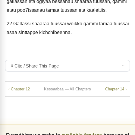
gallassan eta ogiyaa bessanau shaaraa tuussan, qammi
etau poo7issanau tamaa tuussan eta kaalettiis.
22
Gallassi shaaraa tuussai woikko qammi tamaa tuussai
asaa sinttappe kichchibeenna.
Cite / Share This Page
‹ Chapter 12
Kessaabaa — All Chapters
Chapter 14 ›