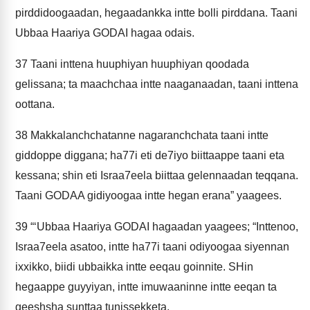
pirddidoogaadan, hegaadankka intte bolli pirddana. Taani
Ubbaa Haariya GODAI hagaa odais.
37
Taani inttena huuphiyan huuphiyan qoodada
gelissana; ta maachchaa intte naaganaadan, taani inttena
oottana.
38
Makkalanchchatanne nagaranchchata taani intte
giddoppe diggana; ha77i eti de7iyo biittaappe taani eta
kessana; shin eti Israa7eela biittaa gelennaadan teqqana.
Taani GODAA gidiyoogaa intte hegan erana” yaagees.
39
“‘Ubbaa Haariya GODAI hagaadan yaagees; “Inttenoo,
Israa7eela asatoo, intte ha77i taani odiyoogaa siyennan
ixxikko, biidi ubbaikka intte eeqau goinnite. SHin
hegaappe guyyiyan, intte imuwaaninne intte eeqan ta
geeshsha sunttaa tunissekketa.