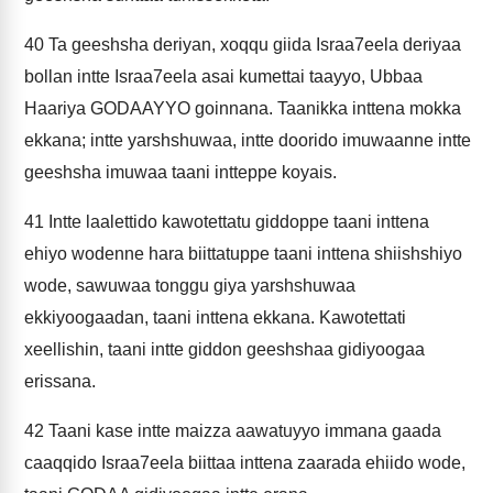
40
Ta geeshsha deriyan, xoqqu giida Israa7eela deriyaa
bollan intte Israa7eela asai kumettai taayyo, Ubbaa
Haariya GODAAYYO goinnana. Taanikka inttena mokka
ekkana; intte yarshshuwaa, intte doorido imuwaanne intte
geeshsha imuwaa taani intteppe koyais.
41
Intte laalettido kawotettatu giddoppe taani inttena
ehiyo wodenne hara biittatuppe taani inttena shiishshiyo
wode, sawuwaa tonggu giya yarshshuwaa
ekkiyoogaadan, taani inttena ekkana. Kawotettati
xeellishin, taani intte giddon geeshshaa gidiyoogaa
erissana.
42
Taani kase intte maizza aawatuyyo immana gaada
caaqqido Israa7eela biittaa inttena zaarada ehiido wode,