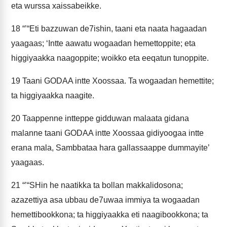
eta wurssa xaissabeikke.
18
“’“Eti bazzuwan de7ishin, taani eta naata hagaadan
yaagaas; ‘Intte aawatu wogaadan hemettoppite; eta
higgiyaakka naagoppite; woikko eta eeqatun tunoppite.
19
Taani GODAA intte Xoossaa. Ta wogaadan hemettite;
ta higgiyaakka naagite.
20
Taappenne intteppe gidduwan malaata gidana
malanne taani GODAA intte Xoossaa gidiyoogaa intte
erana mala, Sambbataa hara gallassaappe dummayite’
yaagaas.
21
“’“SHin he naatikka ta bollan makkalidosona;
azazettiya asa ubbau de7uwaa immiya ta wogaadan
hemettibookkona; ta higgiyaakka eti naagibookkona; ta