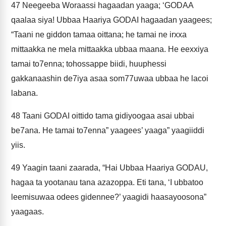
47
Neegeeba Woraassi hagaadan yaaga; ‘GODAA
qaalaa siya! Ubbaa Haariya GODAI hagaadan yaagees;
“Taani ne giddon tamaa oittana; he tamai ne irxxa
mittaakka ne mela mittaakka ubbaa maana. He eexxiya
tamai to7enna; tohossappe biidi, huuphessi
gakkanaashin de7iya asaa som77uwaa ubbaa he lacoi
labana.
48
Taani GODAI oittido tama gidiyoogaa asai ubbai
be7ana. He tamai to7enna” yaagees’ yaaga” yaagiiddi
yiis.
49
Yaagin taani zaarada, “Hai Ubbaa Haariya GODAU,
hagaa ta yootanau tana azazoppa. Eti tana, ‘I ubbatoo
leemisuwaa odees gidennee?’ yaagidi haasayoosona”
yaagaas.