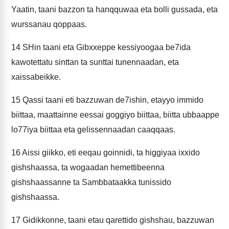
Yaatin, taani bazzon ta hanqquwaa eta bolli gussada, eta
wurssanau qoppaas.
14
SHin taani eta Gibxxeppe kessiyoogaa be7ida
kawotettatu sinttan ta sunttai tunennaadan, eta
xaissabeikke.
15
Qassi taani eti bazzuwan de7ishin, etayyo immido
biittaa, maattainne eessai goggiyo biittaa, biitta ubbaappe
lo77iya biittaa eta gelissennaadan caaqqaas.
16
Aissi giikko, eti eeqau goinnidi, ta higgiyaa ixxido
gishshaassa, ta wogaadan hemettibeenna
gishshaassanne ta Sambbataakka tunissido
gishshaassa.
17
Gidikkonne, taani etau qarettido gishshau, bazzuwan