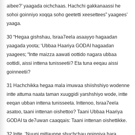
aibee?’ yaagada oichchaas. Hachchi gakkanaassi he
sohoi goinniyo xoqqa soho geetetti xeesettees” yaagees’
yaaga.
30
“Hegaa gishshau, Israa7eela asaayyo hagaadan
yaagada yoota; ‘Ubbaa Haariya GODAI hagaadan
yaagees; “Intte maizza aawati oottido nagara ubbaa
oottidi, aissi inttena tunisseetii? Eta tuna eeqau aissi
goinneetii?
31
Hachchikka hegaa mala imuwaa shiishshiyo wodenne
intte attuma naata taman xuuggidi yarshshiyo wode, intte
eeqan ubban inttena tunisseeta. Inttenoo, Israa7eela
asatoo, taani inttenan oishettoo? Taani Ubbaa Haariya
GODAI ta de7uwan caaqqais: Taani inttenan oishettikke.
32
Intte, ‘Nuuni mittaunne shuchchau goinniya hara