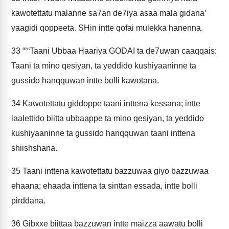
kawotettatu malanne sa7an de7iya asaa mala gidana’
yaagidi qoppeeta. SHin intte qofai mulekka hanenna.
33
“’“Taani Ubbaa Haariya GODAI ta de7uwan caaqqais:
Taani ta mino qesiyan, ta yeddido kushiyaaninne ta
gussido hanqquwan intte bolli kawotana.
34
Kawotettatu giddoppe taani inttena kessana; intte
laalettido biitta ubbaappe ta mino qesiyan, ta yeddido
kushiyaaninne ta gussido hanqquwan taani inttena
shiishshana.
35
Taani inttena kawotettatu bazzuwaa giyo bazzuwaa
ehaana; ehaada inttena ta sinttan essada, intte bolli
pirddana.
36
Gibxxe biittaa bazzuwan intte maizza aawatu bolli