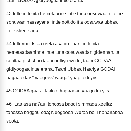
taani GODAA gidiyoogaa intte erana.
43
Intte intte iita hemetaanne intte tuna oosuwaa intte he
sohuwan hassayana; intte oottido iita oosuwaa ubbaa
intte shenetana.
44
Inttenoo, Israa7eela asatoo, taani intte iita
hemetaadaaninne intte tuna oosuwaadan gidennan, ta
sunttaa gishshau taani oottiyo wode, taani GODAA
gidiyoogaa intte erana. Taani Ubbaa Haariya GODAI
hagaa odais” yaagees’ yaaga” yaagiiddi yiis.
45
GODAA qaalai taakko hagaadan yaagiiddi yiis;
46
“Laa asa na7au, tohossa baggi simmada xeella;
tohossa baggau oda; Neegeeba Woraa bolli hananabaa
yoota.