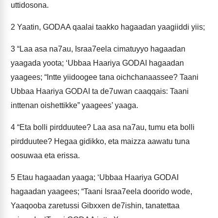
uttidosona.
2
Yaatin, GODAA qaalai taakko hagaadan yaagiiddi yiis;
3
“Laa asa na7au, Israa7eela cimatuyyo hagaadan
yaagada yoota; ‘Ubbaa Haariya GODAI hagaadan
yaagees; “Intte yiidoogee tana oichchanaassee? Taani
Ubbaa Haariya GODAI ta de7uwan caaqqais: Taani
inttenan oishettikke” yaagees’ yaaga.
4
“Eta bolli pirdduutee? Laa asa na7au, tumu eta bolli
pirdduutee? Hegaa gidikko, eta maizza aawatu tuna
oosuwaa eta erissa.
5
Etau hagaadan yaaga; ‘Ubbaa Haariya GODAI
hagaadan yaagees; “Taani Israa7eela doorido wode,
Yaaqooba zaretussi Gibxxen de7ishin, tanatettaa