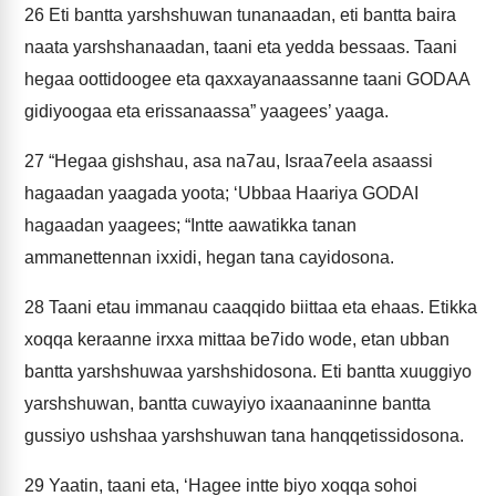
26
Eti bantta yarshshuwan tunanaadan, eti bantta baira
naata yarshshanaadan, taani eta yedda bessaas. Taani
hegaa oottidoogee eta qaxxayanaassanne taani GODAA
gidiyoogaa eta erissanaassa” yaagees’ yaaga.
27
“Hegaa gishshau, asa na7au, Israa7eela asaassi
hagaadan yaagada yoota; ‘Ubbaa Haariya GODAI
hagaadan yaagees; “Intte aawatikka tanan
ammanettennan ixxidi, hegan tana cayidosona.
28
Taani etau immanau caaqqido biittaa eta ehaas. Etikka
xoqqa keraanne irxxa mittaa be7ido wode, etan ubban
bantta yarshshuwaa yarshshidosona. Eti bantta xuuggiyo
yarshshuwan, bantta cuwayiyo ixaanaaninne bantta
gussiyo ushshaa yarshshuwan tana hanqqetissidosona.
29
Yaatin, taani eta, ‘Hagee intte biyo xoqqa sohoi