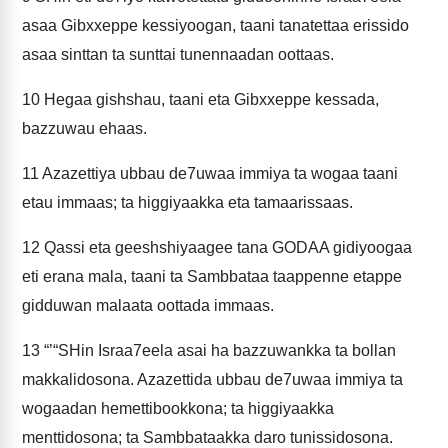
asaa Gibxxeppe kessiyoogan, taani tanatettaa erissido
asaa sinttan ta sunttai tunennaadan oottaas.
10
Hegaa gishshau, taani eta Gibxxeppe kessada,
bazzuwau ehaas.
11
Azazettiya ubbau de7uwaa immiya ta wogaa taani
etau immaas; ta higgiyaakka eta tamaarissaas.
12
Qassi eta geeshshiyaagee tana GODAA gidiyoogaa
eti erana mala, taani ta Sambbataa taappenne etappe
gidduwan malaata oottada immaas.
13
“’“SHin Israa7eela asai ha bazzuwankka ta bollan
makkalidosona. Azazettida ubbau de7uwaa immiya ta
wogaadan hemettibookkona; ta higgiyaakka
menttidosona; ta Sambbataakka daro tunissidosona.