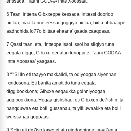
erissada, ‘Taani GODAA intte Xoossaa.
6
Taani inttena Gibxxeppe kessada, inttessi doorido
biittaa, maattainne eessai goggiyo biittaa, biitta ubbaappe
aadhdhida lo77o biittaa ehaana’ gaada caaqqaas.
7
Qassi taani eta, ‘Intteppe issoi issoi ba siiqiyo tuna
eeqata diggo; Gibxxe eeqatun tunoppite. Taani GODAA
intte Xoossaa’ yaagaas.
8
“’“SHin eti taayyo makkalidi, ta odiyoogaa siyennan
ixxidosona. Eti bantta amottido tuna eeqata
diggibookkona; Gibxxe eeqaukka goinniyoogaa
aggibookkona. Hegaa gishshau, eti Gibxxen de7ishin, ta
hanqquwaa eta bolli gussanau, ta yiilluwaakka eta bolli
wurssanau qoppaas.
9
SHin eti de7iyo kawotettatu giddooninne Israa7eela