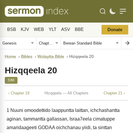
BSB
KJV
WEB
YLT
ASV
BBE
Donate
Home
›
Bibles
›
Wolaytta Bible
›
Hizqqeela 20
Hizqqeela 20
SIM
‹ Chapter 19
Hizqqeela — All Chapters
Chapter 21 ›
1
Nuuni omoodettido laappuntta laittan, ichchashantta
aginan, tammantta gallassan, Israa7eela cimatuppe
amaridaageeti GODAA oichchanau yiidi, ta sinttan