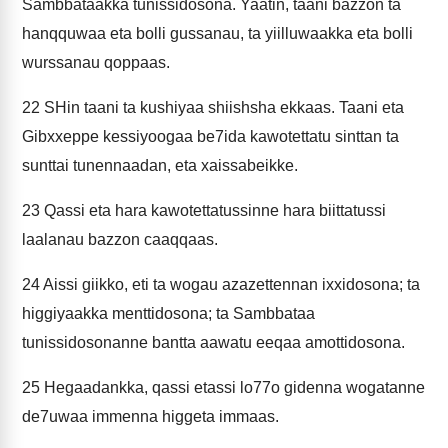
Sambbataakka tunissidosona. Yaatin, taani bazzon ta
hanqquwaa eta bolli gussanau, ta yiilluwaakka eta bolli
wurssanau qoppaas.
22
SHin taani ta kushiyaa shiishsha ekkaas. Taani eta
Gibxxeppe kessiyoogaa be7ida kawotettatu sinttan ta
sunttai tunennaadan, eta xaissabeikke.
23
Qassi eta hara kawotettatussinne hara biittatussi
laalanau bazzon caaqqaas.
24
Aissi giikko, eti ta wogau azazettennan ixxidosona; ta
higgiyaakka menttidosona; ta Sambbataa
tunissidosonanne bantta aawatu eeqaa amottidosona.
25
Hegaadankka, qassi etassi lo77o gidenna wogatanne
de7uwaa immenna higgeta immaas.