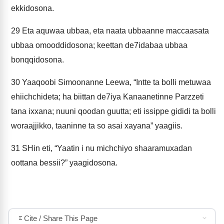
ekkidosona.
29
Eta aquwaa ubbaa, eta naata ubbaanne maccaasata
ubbaa omooddidosona; keettan de7idabaa ubbaa
bonqqidosona.
30
Yaaqoobi Simoonanne Leewa, “Intte ta bolli metuwaa
ehiichchideta; ha biittan de7iya Kanaanetinne Parzzeti
tana ixxana; nuuni qoodan guutta; eti issippe gididi ta bolli
woraajjikko, taaninne ta so asai xayana” yaagiis.
31
SHin eti, “Yaatin i nu michchiyo shaaramuxadan
oottana bessii?” yaagidosona.
Cite / Share This Page