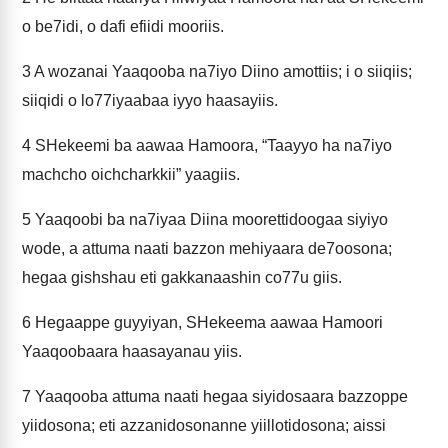
o be7idi, o dafi efiidi mooriis.
3
A wozanai Yaaqooba na7iyo Diino amottiis; i o siiqiis;
siiqidi o lo77iyaabaa iyyo haasayiis.
4
SHekeemi ba aawaa Hamoora, “Taayyo ha na7iyo
machcho oichcharkkii” yaagiis.
5
Yaaqoobi ba na7iyaa Diina moorettidoogaa siyiyo
wode, a attuma naati bazzon mehiyaara de7oosona;
hegaa gishshau eti gakkanaashin co77u giis.
6
Hegaappe guyyiyan, SHekeema aawaa Hamoori
Yaaqoobaara haasayanau yiis.
7
Yaaqooba attuma naati hegaa siyidosaara bazzoppe
yiidosona; eti azzanidosonanne yiillotidosona; aissi