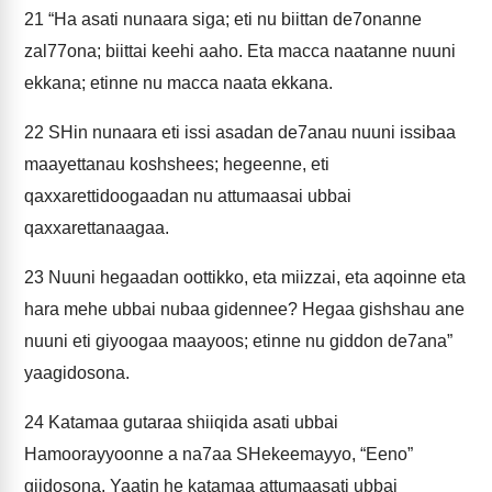
21
“Ha asati nunaara siga; eti nu biittan de7onanne
zal77ona; biittai keehi aaho. Eta macca naatanne nuuni
ekkana; etinne nu macca naata ekkana.
22
SHin nunaara eti issi asadan de7anau nuuni issibaa
maayettanau koshshees; hegeenne, eti
qaxxarettidoogaadan nu attumaasai ubbai
qaxxarettanaagaa.
23
Nuuni hegaadan oottikko, eta miizzai, eta aqoinne eta
hara mehe ubbai nubaa gidennee? Hegaa gishshau ane
nuuni eti giyoogaa maayoos; etinne nu giddon de7ana”
yaagidosona.
24
Katamaa gutaraa shiiqida asati ubbai
Hamoorayyoonne a na7aa SHekeemayyo, “Eeno”
giidosona. Yaatin he katamaa attumaasati ubbai