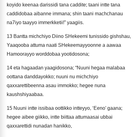
koyido keenaa darissidi tana caddite; taani intte tana
caddidobaa aibanne immana; shin taani machchanau
na7iyo taayyo immerkketii!” yaagiis.
13
Bantta michchiyo Diino SHekeemi tunissido gishshau,
Yaaqooba attuma naati SHekeemayyoonne a aawaa
Hamoorayyo worddobaa yootidosona;
14
eta hagaadan yaagidosona; “Nuuni hegaa malabaa
oottana danddayokko; nuuni nu michchiyo
qaxxarettibeenna asau immokko; hegee nuna
kaushshiyaabaa.
15
Nuuni intte issibaa oottikko intteyyo, ‘Eeno’ gaana;
hegee aibee giikko, intte biittaa attumaasai ubbai
qaxxarettidi nunadan hanikko,