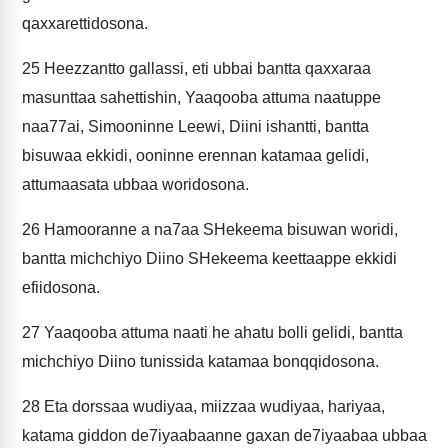
qaxxarettidosona.
25
Heezzantto gallassi, eti ubbai bantta qaxxaraa
masunttaa sahettishin, Yaaqooba attuma naatuppe
naa77ai, Simooninne Leewi, Diini ishantti, bantta
bisuwaa ekkidi, ooninne erennan katamaa gelidi,
attumaasata ubbaa woridosona.
26
Hamooranne a na7aa SHekeema bisuwan woridi,
bantta michchiyo Diino SHekeema keettaappe ekkidi
efiidosona.
27
Yaaqooba attuma naati he ahatu bolli gelidi, bantta
michchiyo Diino tunissida katamaa bonqqidosona.
28
Eta dorssaa wudiyaa, miizzaa wudiyaa, hariyaa,
katama giddon de7iyaabaanne gaxan de7iyaabaa ubbaa