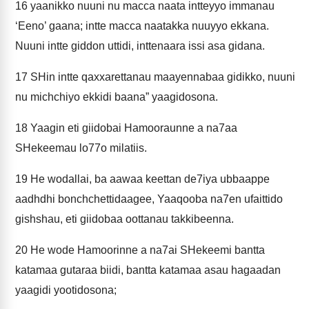
16
yaanikko nuuni nu macca naata intteyyo immanau
‘Eeno’ gaana; intte macca naatakka nuuyyo ekkana.
Nuuni intte giddon uttidi, inttenaara issi asa gidana.
17
SHin intte qaxxarettanau maayennabaa gidikko, nuuni
nu michchiyo ekkidi baana” yaagidosona.
18
Yaagin eti giidobai Hamooraunne a na7aa
SHekeemau lo77o milatiis.
19
He wodallai, ba aawaa keettan de7iya ubbaappe
aadhdhi bonchchettidaagee, Yaaqooba na7en ufaittido
gishshau, eti giidobaa oottanau takkibeenna.
20
He wode Hamoorinne a na7ai SHekeemi bantta
katamaa gutaraa biidi, bantta katamaa asau hagaadan
yaagidi yootidosona;