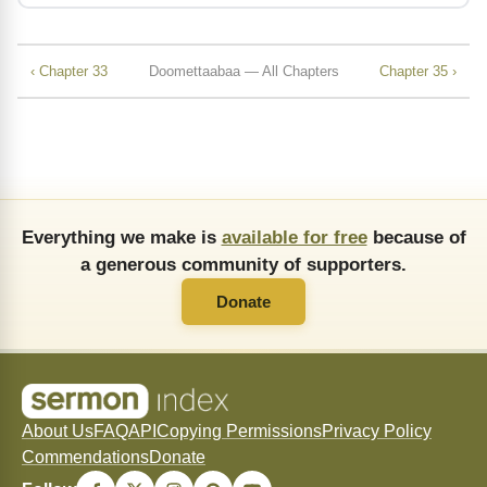
‹ Chapter 33
Doomettaabaa — All Chapters
Chapter 35 ›
Everything we make is
available for free
because of
a generous community of supporters.
Donate
About Us
FAQ
API
Copying Permissions
Privacy Policy
Commendations
Donate