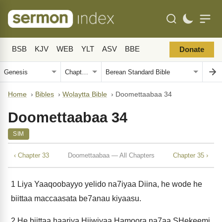
BSB
KJV
WEB
YLT
ASV
BBE
Donate
Home
›
Bibles
›
Wolaytta Bible
›
Doomettaabaa 34
Doomettaabaa 34
SIM
‹ Chapter 33
Doomettaabaa — All Chapters
Chapter 35 ›
1
Liya Yaaqoobayyo yelido na7iyaa Diina, he wode he
biittaa maccaasata be7anau kiyaasu.
2
He biittaa haariya Hiiwiyaa Hamoora na7aa SHekeemi