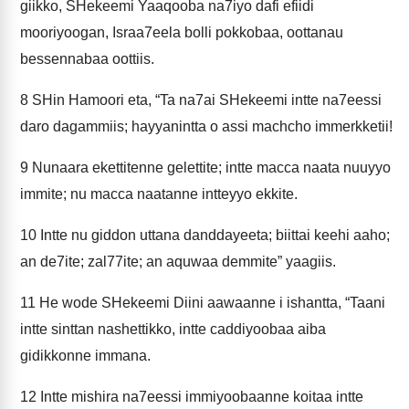
giikko, SHekeemi Yaaqooba na7iyo dafi efiidi
mooriyoogan, Israa7eela bolli pokkobaa, oottanau
bessennabaa oottiis.
8
SHin Hamoori eta, “Ta na7ai SHekeemi intte na7eessi
daro dagammiis; hayyanintta o assi machcho immerkketii!
9
Nunaara ekettitenne gelettite; intte macca naata nuuyyo
immite; nu macca naatanne intteyyo ekkite.
10
Intte nu giddon uttana danddayeeta; biittai keehi aaho;
an de7ite; zal77ite; an aquwaa demmite” yaagiis.
11
He wode SHekeemi Diini aawaanne i ishantta, “Taani
intte sinttan nashettikko, intte caddiyoobaa aiba
gidikkonne immana.
12
Intte mishira na7eessi immiyoobaanne koitaa intte