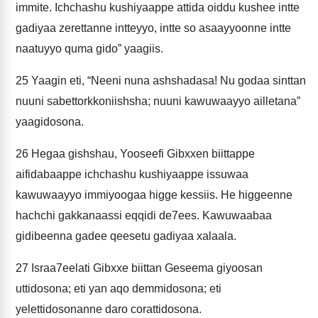
immite. Ichchashu kushiyaappe attida oiddu kushee intte
gadiyaa zerettanne intteyyo, intte so asaayyoonne intte
naatuyyo quma gido” yaagiis.
25
Yaagin eti, “Neeni nuna ashshadasa! Nu godaa sinttan
nuuni sabettorkkoniishsha; nuuni kawuwaayyo ailletana”
yaagidosona.
26
Hegaa gishshau, Yooseefi Gibxxen biittappe
aifidabaappe ichchashu kushiyaappe issuwaa
kawuwaayyo immiyoogaa higge kessiis. He higgeenne
hachchi gakkanaassi eqqidi de7ees. Kawuwaabaa
gidibeenna gadee qeesetu gadiyaa xalaala.
27
Israa7eelati Gibxxe biittan Geseema giyoosan
uttidosona; eti yan aqo demmidosona; eti
yelettidosonanne daro corattidosona.