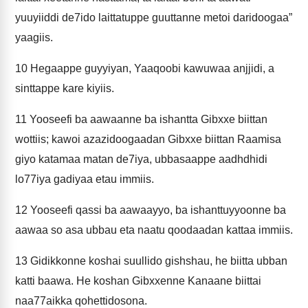
yuuyiiddi de7ido laittatuppe guuttanne metoi daridoogaa”
yaagiis.
10
Hegaappe guyyiyan, Yaaqoobi kawuwaa anjjidi, a
sinttappe kare kiyiis.
11
Yooseefi ba aawaanne ba ishantta Gibxxe biittan
wottiis; kawoi azazidoogaadan Gibxxe biittan Raamisa
giyo katamaa matan de7iya, ubbasaappe aadhdhidi
lo77iya gadiyaa etau immiis.
12
Yooseefi qassi ba aawaayyo, ba ishanttuyyoonne ba
aawaa so asa ubbau eta naatu qoodaadan kattaa immiis.
13
Gidikkonne koshai suullido gishshau, he biitta ubban
katti baawa. He koshan Gibxxenne Kanaane biittai
naa77aikka qohettidosona.