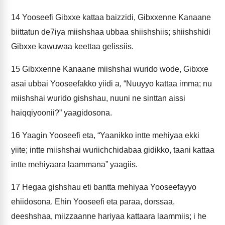
14
Yooseefi Gibxxe kattaa baizzidi, Gibxxenne Kanaane
biittatun de7iya miishshaa ubbaa shiishshiis; shiishshidi
Gibxxe kawuwaa keettaa gelissiis.
15
Gibxxenne Kanaane miishshai wurido wode, Gibxxe
asai ubbai Yooseefakko yiidi a, “Nuuyyo kattaa imma; nu
miishshai wurido gishshau, nuuni ne sinttan aissi
haiqqiyoonii?” yaagidosona.
16
Yaagin Yooseefi eta, “Yaanikko intte mehiyaa ekki
yiite; intte miishshai wuriichchidabaa gidikko, taani kattaa
intte mehiyaara laammana” yaagiis.
17
Hegaa gishshau eti bantta mehiyaa Yooseefayyo
ehiidosona. Ehin Yooseefi eta paraa, dorssaa,
deeshshaa, miizzaanne hariyaa kattaara laammiis; i he