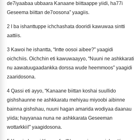
de7iyaabaa ubbaara Kanaane biittaappe yiidi, ha77i
Geseema biittan de7oosona” yaagiis.
2
I ba ishanttuppe ichchashata dooridi kawuwaa sintti
aattiis.
3
Kawoi he ishantta, “Intte oosoi aibee?” yaagidi
oichchiis. Oichchin eti kawuwaayyo, “Nuuni ne ashkkarati
nu aawatuugaadankka dorssa wude heemmoos” yaagidi
zaaridosona.
4
Qassi eti ayyo, “Kanaane biittan koshai suullido
gishshaunne ne ashkkaratu mehiyau miyoobi aibinne
bainna gishshau, nuuni hagan amarida wodiyaa daanau
yiida; hayyanaa nuna ne ashkkarata Geseeman
wottarkkii!” yaagidosona.