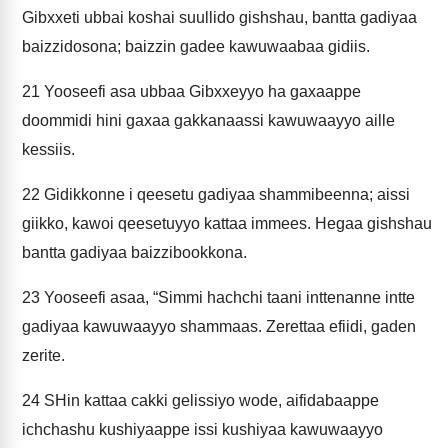
Gibxxeti ubbai koshai suullido gishshau, bantta gadiyaa
baizzidosona; baizzin gadee kawuwaabaa gidiis.
21
Yooseefi asa ubbaa Gibxxeyyo ha gaxaappe
doommidi hini gaxaa gakkanaassi kawuwaayyo aille
kessiis.
22
Gidikkonne i qeesetu gadiyaa shammibeenna; aissi
giikko, kawoi qeesetuyyo kattaa immees. Hegaa gishshau
bantta gadiyaa baizzibookkona.
23
Yooseefi asaa, “Simmi hachchi taani inttenanne intte
gadiyaa kawuwaayyo shammaas. Zerettaa efiidi, gaden
zerite.
24
SHin kattaa cakki gelissiyo wode, aifidabaappe
ichchashu kushiyaappe issi kushiyaa kawuwaayyo