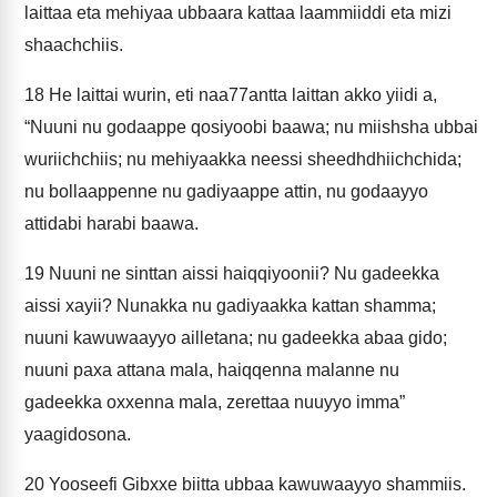
laittaa eta mehiyaa ubbaara kattaa laammiiddi eta mizi
shaachchiis.
18
He laittai wurin, eti naa77antta laittan akko yiidi a,
“Nuuni nu godaappe qosiyoobi baawa; nu miishsha ubbai
wuriichchiis; nu mehiyaakka neessi sheedhdhiichchida;
nu bollaappenne nu gadiyaappe attin, nu godaayyo
attidabi harabi baawa.
19
Nuuni ne sinttan aissi haiqqiyoonii? Nu gadeekka
aissi xayii? Nunakka nu gadiyaakka kattan shamma;
nuuni kawuwaayyo ailletana; nu gadeekka abaa gido;
nuuni paxa attana mala, haiqqenna malanne nu
gadeekka oxxenna mala, zerettaa nuuyyo imma”
yaagidosona.
20
Yooseefi Gibxxe biitta ubbaa kawuwaayyo shammiis.