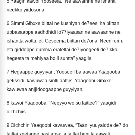
5
Yaagin kawoi Yooseefa, “Ne aawainne ne ishantti
neekko yiidosona.
6
Simmi Gibxxe biittai ne kushiyan de7ees; ha biittan
ubbasaappe aadhdhidi lo77iyaasan ne aawaanne ne
ishantta wotta; eti Geseema biittan de7ona. Neeni erin,
eta giddoppe dumma eratettai de7iyoogeeti de7ikko,
hegeeta ta mehiyaa bolli suntta” yaagiis.
7
Hegaappe guyyiyan, Yooseefi ba aawaa Yaaqooba
gelissidi, kawuwaa sintti aattiis. Yaaqoobi Gibxxe
kawuwaa anjjidoogaappe guyyiyan,
8
kawoi Yaaqooba, “Neeyyo woisu laittee?” yaagidi
oichchiis.
9
Oichchin Yaaqoobi kawuwaa, “Taani yuuyaidda de7ido
laittai xeetanne hasttama; ta laittai beni ta aawati