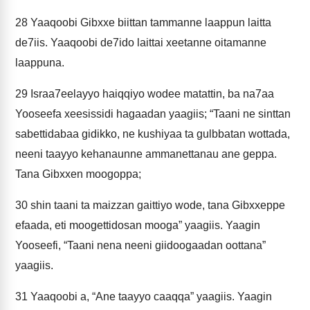
28
Yaaqoobi Gibxxe biittan tammanne laappun laitta
de7iis. Yaaqoobi de7ido laittai xeetanne oitamanne
laappuna.
29
Israa7eelayyo haiqqiyo wodee matattin, ba na7aa
Yooseefa xeesissidi hagaadan yaagiis; “Taani ne sinttan
sabettidabaa gidikko, ne kushiyaa ta gulbbatan wottada,
neeni taayyo kehanaunne ammanettanau ane geppa.
Tana Gibxxen moogoppa;
30
shin taani ta maizzan gaittiyo wode, tana Gibxxeppe
efaada, eti moogettidosan mooga” yaagiis. Yaagin
Yooseefi, “Taani nena neeni giidoogaadan oottana”
yaagiis.
31
Yaaqoobi a, “Ane taayyo caaqqa” yaagiis. Yaagin