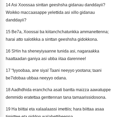
14
Asi Xoossaa sinttan geeshsha gidanau danddayii?
Woikko maccaasappe yelettida asi xillo gidanau
danddayii?
15
Be7a, Xoossai ba kiitanchchatunkka ammanettenna;
harai atto salotikka a sinttan geeshsha gidokkona.
16
SHin ha sheneyiyaanne tunida asi, nagaraakka
haattaadan ganiya asi ubba iitaa darennee!
17
“Iyyoobaa, ane siya! Taani neeyyo yootana; taani
be7idobaa ubbaa neeyyo odana.
18
Aadhdhida eranchcha asati bantta maizza aawatuppe
demmido eratettaa genttennan tana tamaarissidosona.
19
Ha biittai eta xalaalaassi imettiis; hara biittaa asaa
timirttee eta giddon walahettibeenna.