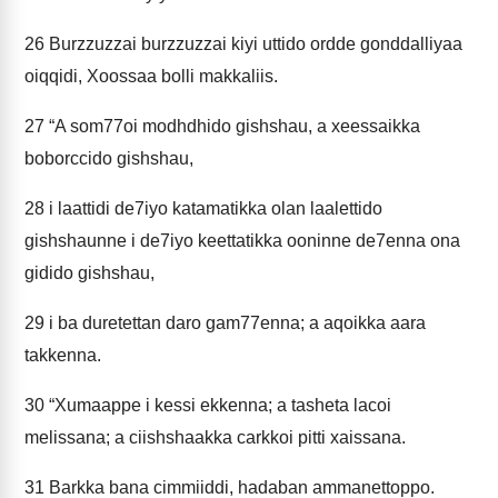
26
Burzzuzzai burzzuzzai kiyi uttido ordde gonddalliyaa
oiqqidi, Xoossaa bolli makkaliis.
27
“A som77oi modhdhido gishshau, a xeessaikka
boborccido gishshau,
28
i laattidi de7iyo katamatikka olan laalettido
gishshaunne i de7iyo keettatikka ooninne de7enna ona
gidido gishshau,
29
i ba duretettan daro gam77enna; a aqoikka aara
takkenna.
30
“Xumaappe i kessi ekkenna; a tasheta lacoi
melissana; a ciishshaakka carkkoi pitti xaissana.
31
Barkka bana cimmiiddi, hadaban ammanettoppo.