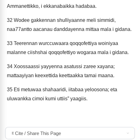
Ammanettikko, i ekkanabaikka hadabaa.
32
Wodee gakkennan shulliyaanne meli simmidi,
naa77antto aacanau danddayenna mittaa mala i gidana.
33
Teerennan wurccuwaara qoqqofettiya woiniyaa
malanne ciishshai qoqqofettiyo wogaraa mala i gidana.
34
Xoossaassi yayyenna asatussi zaree xayana;
mattaayiyan keexettida keettaakka tamai maana.
35
Eti metuwaa shahaaridi, iitabaa yeloosona; eta
uluwankka cimoi kumi uttiis” yaagiis.
Cite / Share This Page