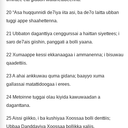
20
“Asa huqqunnidi de7iya iita asi, ba de7o laitta ubban
tuggi appe shaahettenna.
21
Ubbaton daganttiya cenggurssai a haittan siyettees; i
saro de7ais giishin, panggati a bolli yaana.
22
Xumaappe kessi ekkanaagaa i ammanenna; i bisuwau
qaadettiis.
23
A ahai ankkuwau quma gidana; baayyo xuma
gallassai matattidoogaa i erees.
24
Metoinne tuggai olau kiyida kawuwaadan a
daganttana.
25
Aissi giikko, i ba kushiyaa Xoossaa bolli denttiis;
Ubbaa Danddayiya Xoossaa bollikka xaliis.