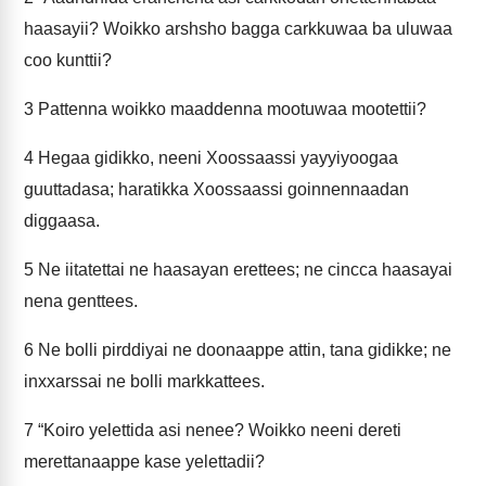
haasayii? Woikko arshsho bagga carkkuwaa ba uluwaa
coo kunttii?
3
Pattenna woikko maaddenna mootuwaa mootettii?
4
Hegaa gidikko, neeni Xoossaassi yayyiyoogaa
guuttadasa; haratikka Xoossaassi goinnennaadan
diggaasa.
5
Ne iitatettai ne haasayan erettees; ne cincca haasayai
nena genttees.
6
Ne bolli pirddiyai ne doonaappe attin, tana gidikke; ne
inxxarssai ne bolli markkattees.
7
“Koiro yelettida asi nenee? Woikko neeni dereti
merettanaappe kase yelettadii?