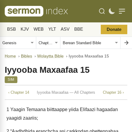
BSB
KJV
WEB
YLT
ASV
BBE
Donate
Home
›
Bibles
›
Wolaytta Bible
›
Iyyooba Maxaafaa 15
Iyyooba Maxaafaa 15
SIM
‹ Chapter 14
Iyyooba Maxaafaa — All Chapters
Chapter 16 ›
1
Yaagin Temaana biittaappe yiida Elifaazi hagaadan
yaagidi zaariis;
2
“Aadhdhida eranchcha asi carkkodan ohettennabaa