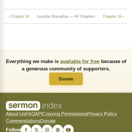
‹ Chapter 14
Iyyooba Maxaafaa — All Chapters
Chapter 16 ›
Everything we make is
available for free
because of
a generous community of supporters.
Donate
About Us
FAQ
API
Copying Permissions
Privacy Policy
Commendations
Donate
Follow