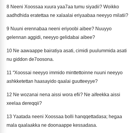
8
Neeni Xoossaa xuura yaa7aa tumu siyadii? Woikko
aadhdhida eratettaa ne xalaalai eriyaabaa neeyyo milatii?
9
Nuuni erennabaa neeni eriyoobi aibee? Nuuyyo
gelennan aggidi, neeyyo gelidabai aibee?
10
Ne aawaappe bairatiya asati, cimidi puulummida asati
nu giddon de7oosona.
11
“Xoossai neeyyo immido minttettoinne nuuni neeyyo
ashkketettan haasayido qaalai guutteeyye?
12
Ne wozanai nena aissi wora efii? Ne aifeekka aissi
xeelaa dereqqii?
13
Yaatada neeni Xoossaa bolli hanqqettadasa; hegaa
mala qaalaakka ne doonaappe kessadasa.