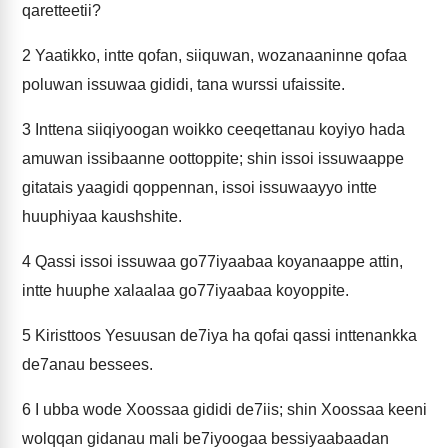
qaretteetii?
2
Yaatikko, intte qofan, siiquwan, wozanaaninne qofaa
poluwan issuwaa gididi, tana wurssi ufaissite.
3
Inttena siiqiyoogan woikko ceeqettanau koyiyo hada
amuwan issibaanne oottoppite; shin issoi issuwaappe
gitatais yaagidi qoppennan, issoi issuwaayyo intte
huuphiyaa kaushshite.
4
Qassi issoi issuwaa go77iyaabaa koyanaappe attin,
intte huuphe xalaalaa go77iyaabaa koyoppite.
5
Kiristtoos Yesuusan de7iya ha qofai qassi inttenankka
de7anau bessees.
6
I ubba wode Xoossaa gididi de7iis; shin Xoossaa keeni
wolqqan gidanau mali be7iyoogaa bessiyaabaadan