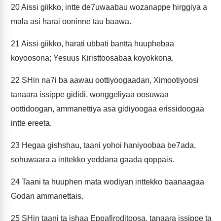
20
Aissi giikko, intte de7uwaabau wozanappe hirggiya a
mala asi harai ooninne tau baawa.
21
Aissi giikko, harati ubbati bantta huuphebaa
koyoosona; Yesuus Kiristtoosabaa koyokkona.
22
SHin na7i ba aawau oottiyoogaadan, Ximootiyoosi
tanaara issippe gididi, wonggeliyaa oosuwaa
oottidoogan, ammanettiya asa gidiyoogaa erissidoogaa
intte ereeta.
23
Hegaa gishshau, taani yohoi haniyoobaa be7ada,
sohuwaara a inttekko yeddana gaada qoppais.
24
Taani ta huuphen mata wodiyan inttekko baanaagaa
Godan ammanettais.
25
SHin taani ta ishaa Eppafiroditoosa, tanaara issippe ta