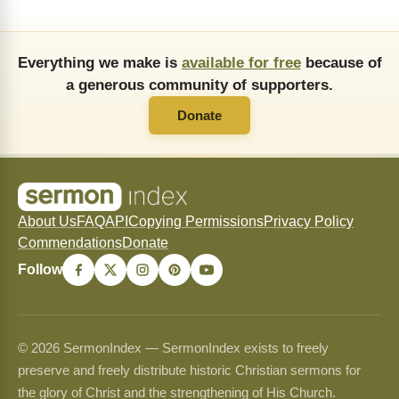
Everything we make is
available for free
because of
a generous community of supporters.
Donate
About Us
FAQ
API
Copying Permissions
Privacy Policy
Commendations
Donate
Follow
© 2026 SermonIndex — SermonIndex exists to freely
preserve and freely distribute historic Christian sermons for
the glory of Christ and the strengthening of His Church.