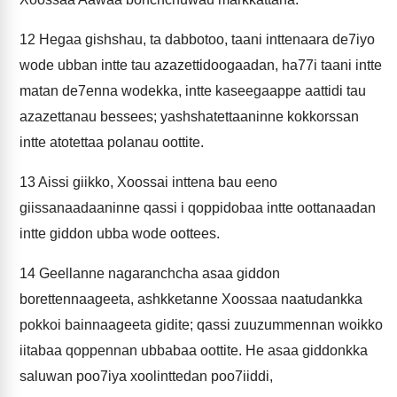
12
Hegaa gishshau, ta dabbotoo, taani inttenaara de7iyo
wode ubban intte tau azazettidoogaadan, ha77i taani intte
matan de7enna wodekka, intte kaseegaappe aattidi tau
azazettanau bessees; yashshatettaaninne kokkorssan
intte atotettaa polanau oottite.
13
Aissi giikko, Xoossai inttena bau eeno
giissanaadaaninne qassi i qoppidobaa intte oottanaadan
intte giddon ubba wode oottees.
14
Geellanne nagaranchcha asaa giddon
borettennaageeta, ashkketanne Xoossaa naatudankka
pokkoi bainnaageeta gidite; qassi zuuzummennan woikko
iitabaa qoppennan ubbabaa oottite. He asaa giddonkka
saluwan poo7iya xoolinttedan poo7iiddi,