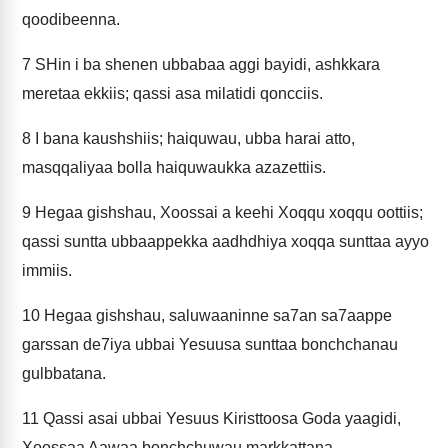
qoodibeenna.
7
SHin i ba shenen ubbabaa aggi bayidi, ashkkara
meretaa ekkiis; qassi asa milatidi qoncciis.
8
I bana kaushshiis; haiquwau, ubba harai atto,
masqqaliyaa bolla haiquwaukka azazettiis.
9
Hegaa gishshau, Xoossai a keehi Xoqqu xoqqu oottiis;
qassi suntta ubbaappekka aadhdhiya xoqqa sunttaa ayyo
immiis.
10
Hegaa gishshau, saluwaaninne sa7an sa7aappe
garssan de7iya ubbai Yesuusa sunttaa bonchchanau
gulbbatana.
11
Qassi asai ubbai Yesuus Kiristtoosa Goda yaagidi,
Xoossaa Aawaa bonchchuwau markkattana.