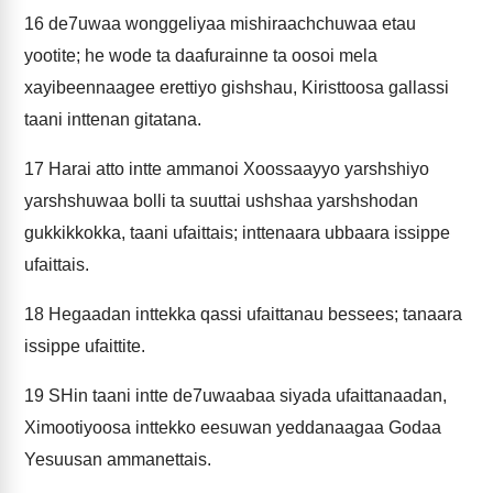
16
de7uwaa wonggeliyaa mishiraachchuwaa etau
yootite; he wode ta daafurainne ta oosoi mela
xayibeennaagee erettiyo gishshau, Kiristtoosa gallassi
taani inttenan gitatana.
17
Harai atto intte ammanoi Xoossaayyo yarshshiyo
yarshshuwaa bolli ta suuttai ushshaa yarshshodan
gukkikkokka, taani ufaittais; inttenaara ubbaara issippe
ufaittais.
18
Hegaadan inttekka qassi ufaittanau bessees; tanaara
issippe ufaittite.
19
SHin taani intte de7uwaabaa siyada ufaittanaadan,
Ximootiyoosa inttekko eesuwan yeddanaagaa Godaa
Yesuusan ammanettais.