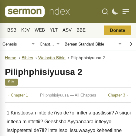
BSB
KJV
WEB
YLT
ASV
BBE
Donate
Home
›
Bibles
›
Wolaytta Bible
›
Piliphphisiyuusa 2
Piliphphisiyuusa 2
SIM
‹ Chapter 1
Piliphphisiyuusa — All Chapters
Chapter 3 ›
1
Kiristtoosan intte de7iyo de7oi inttena gasttissii? A siiqoi
inttena minttettii? Geeshsha Ayyaanaara intteyyo
issippetettai de7ii? Intte issoi issuwaayyo keheetiinne