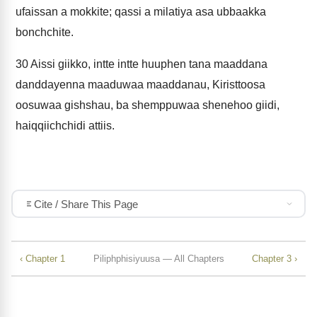
ufaissan a mokkite; qassi a milatiya asa ubbaakka
bonchchite.
30
Aissi giikko, intte intte huuphen tana maaddana
danddayenna maaduwaa maaddanau, Kiristtoosa
oosuwaa gishshau, ba shemppuwaa shenehoo giidi,
haiqqiichchidi attiis.
Cite / Share This Page
‹ Chapter 1
Piliphphisiyuusa — All Chapters
Chapter 3 ›