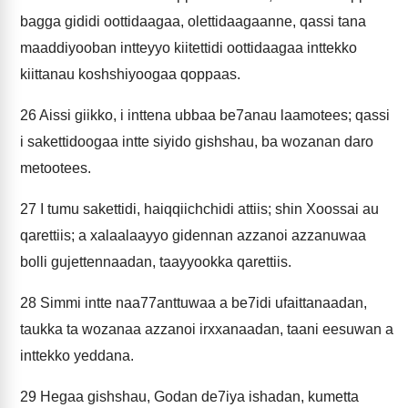
bagga gididi oottidaagaa, olettidaagaanne, qassi tana
maaddiyooban intteyyo kiitettidi oottidaagaa inttekko
kiittanau koshshiyoogaa qoppaas.
26
Aissi giikko, i inttena ubbaa be7anau laamotees; qassi
i sakettidoogaa intte siyido gishshau, ba wozanan daro
metootees.
27
I tumu sakettidi, haiqqiichchidi attiis; shin Xoossai au
qarettiis; a xalaalaayyo gidennan azzanoi azzanuwaa
bolli gujettennaadan, taayyookka qarettiis.
28
Simmi intte naa77anttuwaa a be7idi ufaittanaadan,
taukka ta wozanaa azzanoi irxxanaadan, taani eesuwan a
inttekko yeddana.
29
Hegaa gishshau, Godan de7iya ishadan, kumetta