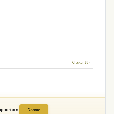
Chapter 18 ›
pporters.
Donate