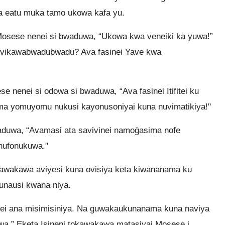
ḡa eatu muka tamo ukowa kafa yu.
sese nenei si bwaduwa, “Ukowa kwa veneiki ka yuwa!”
a vivikawabwadubwadu? Ava fasinei Yave kwa
nenei si odowa si bwaduwa, “Ava fasinei Itifitei ku
ma yomuyomu nukusi kayonusoniyai kuna nuvimatikiya!"
waduwa, “Avamasi ata savivinei namoḡasima nofe
nufonukuwa."
kawakawa aviyesi kuna ovisiya keta kiwananama ku
unausi kwana niya.
ei ana misimisiniya. Na guwakaukunanama kuna naviya
wa.” Eketa Isineni tokawakawa matasiyai Mosese i