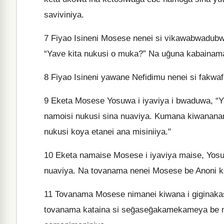
saviviniya.
7
Fiyao Isineni Mosese nenei si vikawabwadub
“Yave kita nukusi o muka?” Na uḡuna kabainam
8
Fiyao Isineni yawane Nefidimu nenei si fakwaf
9
Eketa Mosese Yosuwa i iyaviya i bwaduwa, “Y
namoisi nukusi sina nuaviya. Kumana kiwananam
nukusi koya etanei ana misiniiya."
10
Eketa namaise Mosese i iyaviya maise, Yosuw
nuaviya. Na tovanama nenei Mosese be Anoni ke
11
Tovanama Mosese nimanei kiwana i giginakasiya
tovanama kataina si seḡaseḡakamekameya be n