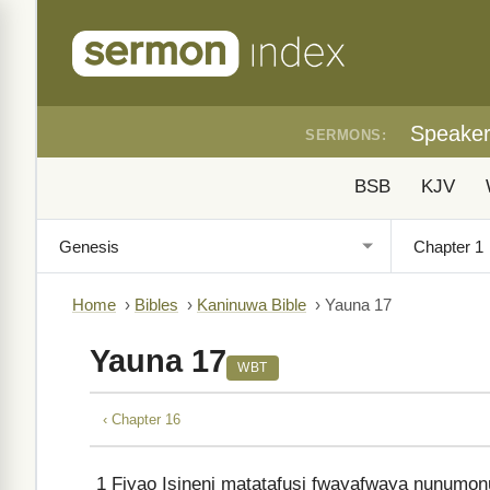
Speake
SERMONS:
BSB
KJV
Home
›
Bibles
›
Kaninuwa Bible
›
Yauna 17
Yauna 17
WBT
‹ Chapter 16
1
Fiyao Isineni matatafusi fwayafwaya nunumon