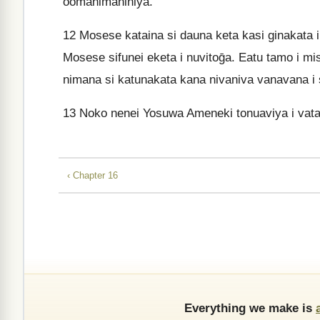
oomanimaniniya.
12
Mosese kataina si dauna keta kasi ginakata i
Mosese sifunei eketa i nuvitoḡa. Eatu tamo i mi
nimana si katunakata kana nivaniva vanavana i
13
Noko nenei Yosuwa Ameneki tonuaviya i vata
‹ Chapter 16
Everything we make is