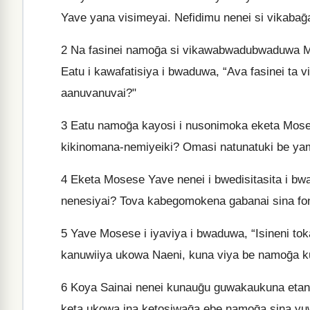
Yave yana visimeyai. Nefidimu nenei si vikaba
2
Na fasinei namoḡa si vikawabwadubwaduwa Mo
Eatu i kawafatisiya i bwaduwa, “Ava fasinei t
aanuvanuvai?"
3
Eatu namoḡa kayosi i nusonimoka eketa Mosese 
kikinomana-nemiyeiki? Omasi natunatuki be ya
4
Eketa Mosese Yave nenei i bwedisitasita i b
nenesiyai? Tova kabegomokena gabanai sina fo
5
Yave Mosese i iyaviya i bwaduwa, “Isineni to
kanuwiiya ukowa Naeni, kuna viya be namoḡa k
6
Koya Sainai nenei kunauḡu guwakaukuna etan
keta ukowa ina ketosiwaḡa ebe namoḡa sina yu