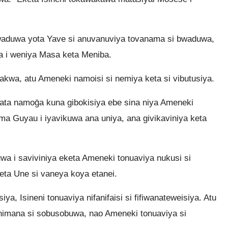
waduwa yota Yave si anuvanuviya tovanama si bwaduwa,
a i weniya Masa keta Meniba.
akwa, atu Ameneki namoisi si nemiya keta si vibutusiya.
ata namoḡa kuna gibokisiya ebe sina niya Ameneki
a Guyau i iyavikuwa ana uniya, ana givikaviniya keta
a i saviviniya eketa Ameneki tonuaviya nukusi si
ta Une si vaneya koya etanei.
, Isineni tonuaviya nifanifaisi si fifiwanateweisiya. Atu
imana si sobusobuwa, nao Ameneki tonuaviya si