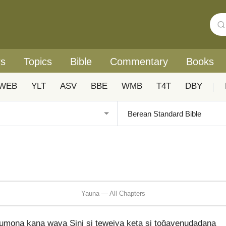
rs
Topics
Bible
Commentary
Books
WEB
YLT
ASV
BBE
WMB
T4T
DBY
|
Yauna — All Chapters
umona kana wava Sini si teweiya keta si toḡavenudadana