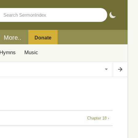
More..
Donate
Hymns
Music
Chapter 18 ›