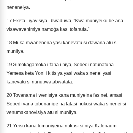
neneneiya.
17
Eketa i iyavisiya i bwaduwa, “Kwa muniyeiku be ana
visawavenimiya namoḡa kasi tofanufa."
18
Muka mwanenena yasi kanevatu si dawana atu si
muniiya.
19
Simokaḡamoka i fana i niya, Sebedi natunatuna
Yemesa keta Yoni i kitisiya yasi waka sinenei yasi
kanevatu si nunubwatabwatata.
20
Tovanama i wenisiya kana muniyeina fasinei, amasi
Sebedi yana tobunanige na fatasi nukusi waka sinenei si
venumakanovisiya atu si muniiya.
21
Yeisu kana tomuniyeina nukusi si niya Kafenaumi