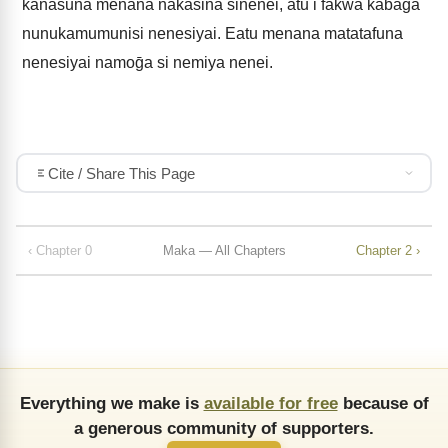
kanasuna menana nakasina sinenei, atu i fakwa kabaḡa
nunukamumunisi nenesiyai. Eatu menana matatafuna
nenesiyai namoḡa si nemiya nenei.
Cite / Share This Page
‹ Chapter 0
Maka — All Chapters
Chapter 2 ›
Everything we make is
available for free
because of
a generous community of supporters.