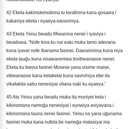
42
Eketa kakimokimokima tu kwafinina kana gosawa i
kakaviya eketa i eyaeya-savaviniya.
43
Eketa Yeisu bwadu fifiwanina nenei i iyaviya i
bwaduwa, “Nofe tova ku nai eatu muka tamo aitevana
kuna iyavei nofe ibanama fasinei. Dawaniniina kuna niya
eketa tauḡu kuna visawaveniwa tovibwanaose nenei.
Eketa ku bwina fasinei Mosese yana visime maise,
vibwanaose kana ketaketai kuna saviviniya ebe ita
vikafakita sabu nenesiyai vitana naki ku eyaeya."
45
Atu Yeisu yana bwadu muka ita muniyei keta i
kikinomana namoḡa nenesiyai i eyowiya aviyavana i
kikinomana tauna nenei fasinei. Yeisu na yana uḡunama
fasinei muka kana nufota be namoḡa matasiyai ina