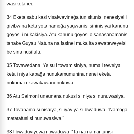
wasiketanei.
34
Eketa sabu kasi visafwavinaḡa tunisitunisi nenesiyai i
givibwina keta yota namoḡa yagwanisi sininisiyai kanunu
goyosi i nukakisiya. Atu kanunu goyosi o sanasanamanisi
tanake Guyau Natuna na fasinei muka ita sawateweyeisi
be sina nusifufu.
35
Tovawedanai Yeisu i towamisiniya, numa i teweiya
keta i niya kabaḡa nunukamumunina nenei eketa
nokomai i kawakawanunukuwa.
36
Atu Saimoni unaunana nukusi si niya si nunuwasiya.
37
Tovanama si nisaiya, si iyaviya si bwaduwa, “Namoḡa
matatafusi si nunuwasiwa."
38
I bwaduviyewa i bwaduwa, “Ta nai namai tunisi