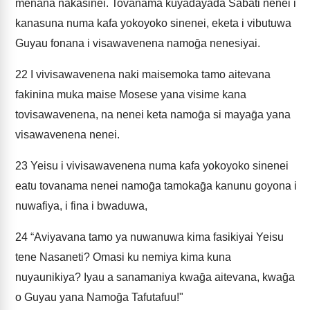
menana nakasinei. Tovanama kuyadayada Sabati nenei i
kanasuna numa kafa yokoyoko sinenei, eketa i vibutuwa
Guyau fonana i visawavenena namoḡa nenesiyai.
22
I vivisawavenena naki maisemoka tamo aitevana
fakinina muka maise Mosese yana visime kana
tovisawavenena, na nenei keta namoḡa si mayaḡa yana
visawavenena nenei.
23
Yeisu i vivisawavenena numa kafa yokoyoko sinenei
eatu tovanama nenei namoḡa tamokaḡa kanunu goyona i
nuwafiya, i fina i bwaduwa,
24
“Aviyavana tamo ya nuwanuwa kima fasikiyai Yeisu
tene Nasaneti? Omasi ku nemiya kima kuna
nuyaunikiya? Iyau a sanamaniya kwaḡa aitevana, kwaḡa
o Guyau yana Namoḡa Tafutafuu!"