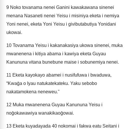
9
Noko tovanama nenei Ganini kawakawana sinenei
menana Nasaneti nenei Yeisu i misiniya eketa i nemiya
Yoni nenei, eketa Yoni Yeisu i givibutabutiya Yonidani
ukowai.
10
Tovanama Yeisu i kakanakasiya ukowa sinenei, muka
mwanenena i kitiya abama i kawiya eketa Guyau
Kanununa vitana bunebune maise i sobunemiya nenei.
11
Eketa kayokayo abamei i nusifufuwa i bwaduwa,
“Kwaḡa o Iyau natukatekateku. Yaku sebobo
nakatamokena neneweu."
12
Muka mwanenena Guyau Kanununa Yeisu i
noḡokawawiya wanakikaoḡowai.
13
Eketa kuyadayada 40 nokomai i fakwa eatu Seitani i