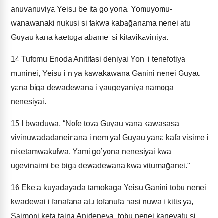
anuvanuviya Yeisu be ita go’yona. Yomuyomu-
wanawanaki nukusi si fakwa kabaḡanama nenei atu
Guyau kana kaetoḡa abamei si kitavikaviniya.
14
Tufomu Enoda Anitifasi deniyai Yoni i tenefotiya
muninei, Yeisu i niya kawakawana Ganini nenei Guyau
yana biga dewadewana i yaugeyaniya namoḡa
nenesiyai.
15
I bwaduwa, “Nofe tova Guyau yana kawasasa
vivinuwadadaneinana i nemiya! Guyau yana kafa visime i
niketamwakufwa. Yami go’yona nenesiyai kwa
ugevinaimi be biga dewadewana kwa vitumaḡanei."
16
Eketa kuyadayada tamokaḡa Yeisu Ganini tobu nenei
kwadewai i fanafana atu tofanufa nasi nuwa i kitisiya,
Saimoni keta taina Anideneya, tobu nenei kanevatu si