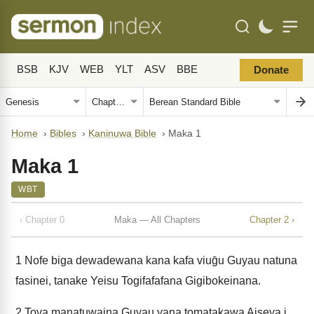
BSB
KJV
WEB
YLT
ASV
BBE
Donate
Home
›
Bibles
›
Kaninuwa Bible
›
Maka 1
Maka 1
WBT
‹ Chapter 0
Maka — All Chapters
Chapter 2 ›
1
Nofe biga dewadewana kana kafa viuḡu Guyau natuna
fasinei, tanake Yeisu Togifafafana Gigibokeinana.
2
Tova manatuwaina Guyau yana tomatakawa Aiseya i