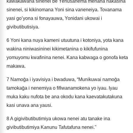
kawakawana sinenei be Yenusanema menana nakasina
sinenei, si kikinomana Yoni sina vaneneiya. Tovanama
yasi go’yona si fonayauwa, Yonidani ukowai i
givibutibutisiya.
6
Yoni kana nuya kameni utuutuna i kotoniya, yota kana
wakina niniwasininei kikimetanina o kikifufunina
yomuyomu kwafinina nenei. Kana kabwaga o gonofa keta
makawa.
7
Namoḡa i iyavisiya i bwaduwa, “Munikuwai namoḡa
tamokaḡa i nenemiya o fifiwanamokena yo iyau. Iyau
muka kaku nufota be ana okodu kana kaevatakutakuna
kasi unava ana yausi.
8
A gigivibutibutimiya ukowa nenei atu tanake ina
givibutibutimiya Kanunu Tafutafuna nenei."