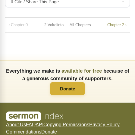
Cite / Share This Page
‹ Chapter 0
2 Vakolinto — All Chapters
Chapter 2 ›
Everything we make is
available for free
because of
a generous community of supporters.
Donate
About Us
FAQ
API
Copying Permissions
Privacy Policy
Commendations
Donate