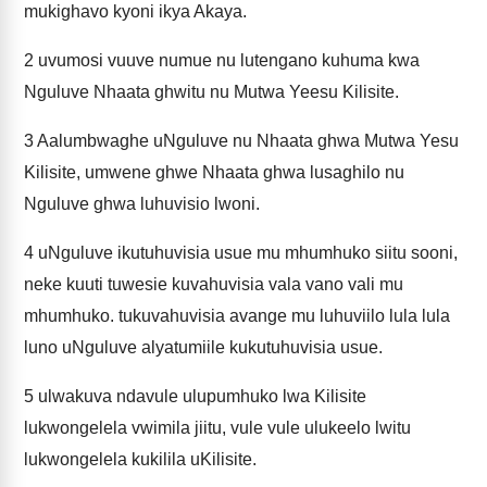
mukighavo kyoni ikya Akaya.
2
uvumosi vuuve numue nu lutengano kuhuma kwa
Nguluve Nhaata ghwitu nu Mutwa Yeesu Kilisite.
3
Aalumbwaghe uNguluve nu Nhaata ghwa Mutwa Yesu
Kilisite, umwene ghwe Nhaata ghwa lusaghilo nu
Nguluve ghwa luhuvisio lwoni.
4
uNguluve ikutuhuvisia usue mu mhumhuko siitu sooni,
neke kuuti tuwesie kuvahuvisia vala vano vali mu
mhumhuko. tukuvahuvisia avange mu luhuviilo lula lula
luno uNguluve alyatumiile kukutuhuvisia usue.
5
ulwakuva ndavule ulupumhuko lwa Kilisite
lukwongelela vwimila jiitu, vule vule ulukeelo lwitu
lukwongelela kukilila uKilisite.