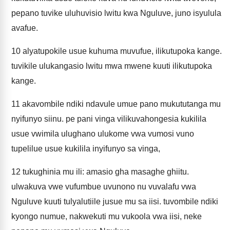
pepano tuvike uluhuvisio lwitu kwa Nguluve, juno isyulula
avafue.
10
alyatupokile usue kuhuma muvufue, ilikutupoka kange.
tuvikile ulukangasio lwitu mwa mwene kuuti ilikutupoka
kange.
11
akavombile ndiki ndavule umue pano mukututanga mu
nyifunyo siinu. pe pani vinga vilikuvahongesia kukilila
usue vwimila ulughano ulukome vwa vumosi vuno
tupelilue usue kukilila inyifunyo sa vinga,
12
tukughinia mu ili: amasio gha masaghe ghiitu.
ulwakuva vwe vufumbue uvunono nu vuvalafu vwa
Nguluve kuuti tulyalutiile jusue mu sa iisi. tuvombile ndiki
kyongo numue, nakwekuti mu vukoola vwa iisi, neke