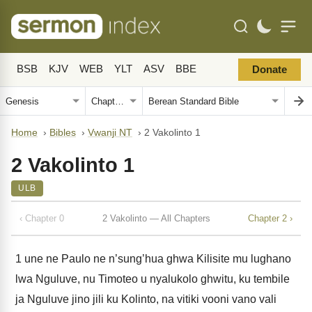
BSB
KJV
WEB
YLT
ASV
BBE
Donate
Home
›
Bibles
›
Vwanji NT
›
2 Vakolinto 1
2 Vakolinto 1
ULB
‹ Chapter 0
2 Vakolinto — All Chapters
Chapter 2 ›
1
une ne Paulo ne n’sung’hua ghwa Kilisite mu lughano
lwa Nguluve, nu Timoteo u nyalukolo ghwitu, ku tembile
ja Nguluve jino jili ku Kolinto, na vitiki vooni vano vali