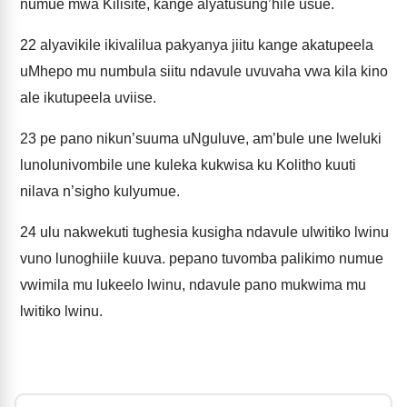
numue mwa Kilisite, kange alyatusung’hile usue.
22
alyavikile ikivalilua pakyanya jiitu kange akatupeela
uMhepo mu numbula siitu ndavule uvuvaha vwa kila kino
ale ikutupeela uviise.
23
pe pano nikun’suuma uNguluve, am’bule une lweluki
lunolunivombile une kuleka kukwisa ku Kolitho kuuti
nilava n’sigho kulyumue.
24
ulu nakwekuti tughesia kusigha ndavule ulwitiko lwinu
vuno lunoghiile kuuva. pepano tuvomba palikimo numue
vwimila mu lukeelo lwinu, ndavule pano mukwima mu
lwitiko lwinu.