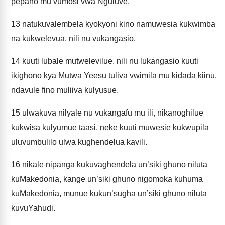
pepano mu vumosi vwa Nguluve.
13
natukuvalembela kyokyoni kino namuwesia kukwimba
na kukwelevua. nili nu vukangasio.
14
kuuti lubale mutwelevilue. nili nu lukangasio kuuti
ikighono kya Mutwa Yeesu tuliva vwimila mu kidada kiinu,
ndavule fino muliiva kulyusue.
15
ulwakuva nilyale nu vukangafu mu ili, nikanoghilue
kukwisa kulyumue taasi, neke kuuti muwesie kukwupila
uluvumbulilo ulwa kughendelua kavili.
16
nikale nipanga kukuvaghendela un’siki ghuno niluta
kuMakedonia, kange un’siki ghuno nigomoka kuhuma
kuMakedonia, munue kukun’sugha un’siki ghuno niluta
kuvuYahudi.