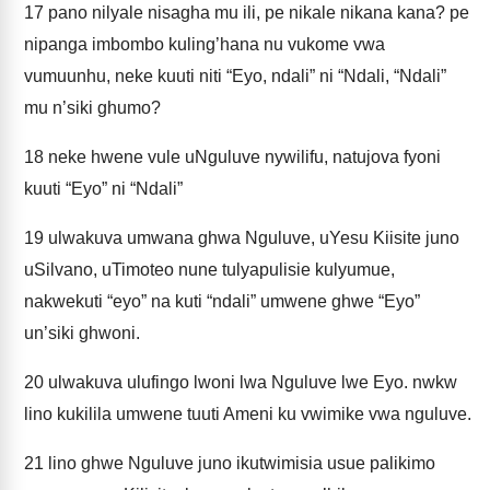
17
pano nilyale nisagha mu ili, pe nikale nikana kana? pe
nipanga imbombo kuling’hana nu vukome vwa
vumuunhu, neke kuuti niti “Eyo, ndali” ni “Ndali, “Ndali”
mu n’siki ghumo?
18
neke hwene vule uNguluve nywilifu, natujova fyoni
kuuti “Eyo” ni “Ndali”
19
ulwakuva umwana ghwa Nguluve, uYesu Kiisite juno
uSilvano, uTimoteo nune tulyapulisie kulyumue,
nakwekuti “eyo” na kuti “ndali” umwene ghwe “Eyo”
un’siki ghwoni.
20
ulwakuva ulufingo lwoni lwa Nguluve lwe Eyo. nwkw
lino kukilila umwene tuuti Ameni ku vwimike vwa nguluve.
21
lino ghwe Nguluve juno ikutwimisia usue palikimo