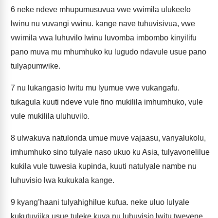
6
neke ndeve mhupumusuvua vwe vwimila ulukeelo
lwinu nu vuvangi vwinu. kange nave tuhuvisivua, vwe
vwimila vwa luhuvilo lwinu luvomba imbombo kinyilifu
pano muva mu mhumhuko ku lugudo ndavule usue pano
tulyapumwike.
7
nu lukangasio lwitu mu lyumue vwe vukangafu.
tukagula kuuti ndeve vule fino mukilila imhumhuko, vule
vule mukilila uluhuvilo.
8
ulwakuva natulonda umue muve vajaasu, vanyalukolu,
imhumhuko sino tulyale naso ukuo ku Asia, tulyavonelilue
kukila vule tuwesia kupinda, kuuti natulyale nambe nu
luhuvisio lwa kukukala kange.
9
kyang’haani tulyahighilue kufua. neke uluo lulyale
kukutuviika usue tuleke kuva nu luhuvisio lwitu twevene,