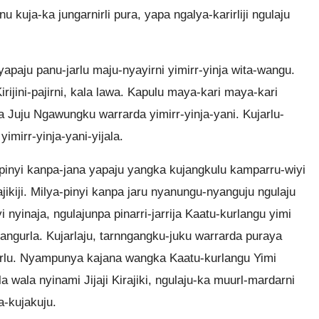
u kuja-ka jungarnirli pura, yapa ngalya-karirliji ngulaju
paju panu-jarlu maju-nyayirni yimirr-yinja wita-wangu.
jini-pajirni, kala lawa. Kapulu maya-kari maya-kari
a Juju Ngawungku warrarda yimirr-yinja-yani. Kujarlu-
yimirr-yinja-yani-yijala.
a-pinyi kanpa-jana yapaju yangka kujangkulu kamparru-wiyi
ajikiji. Milya-pinyi kanpa jaru nyanungu-nyanguju ngulaju
 nyinaja, ngulajunpa pinarri-jarrija Kaatu-kurlangu yimi
ngurla. Kujarlaju, tarnngangku-juku warrarda puraya
-kurlu. Nyampunya kajana wangka Kaatu-kurlangu Yimi
 wala nyinami Jijaji Kirajiki, ngulaju-ka muurl-mardarni
a-kujakuju.