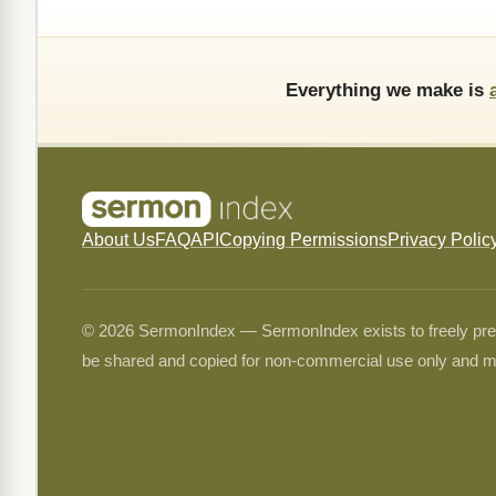
Everything we make is
About Us
FAQ
API
Copying Permissions
Privacy Polic
© 2026 SermonIndex — SermonIndex exists to freely preser
be shared and copied for non-commercial use only and m