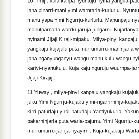
10
Timiji, kula kanpa nyuntuju nyina yangka-patu
jana pinarri-mani yimi warntarla-kurlurlu. Nyunt
manu yapa Yimi Ngurrju-kurlurlu. Manunpaju nya
manulparnarla warrki-jarrija jungarni. Kujarlanya
nyinami Jijaji Kiraji-mipaku. Milya-pinyi kanpaju
yangkaju kujajulu puta murrumurru-maninjarla 
jana nganyunganyu-wangu manu kulu-wangu nyinaj
kariyi-nyanukuju. Kuja kaju nguruju wuurnpa-jar
Jijaji Kirajiji.
11
Yuwayi, milya-pinyi kanpaju yangkaju kujajul
juku Yimi Ngurrju-kujaku yimi-ngarrirninja-kuj
kirri-paturlaju yirdi-paturlaju Yantiyukurla, Yak
pakarninjarla puta warla-pajurnu Yimi Ngurrju-ku
murrumurru-jarrija-nyayirni. Kuja-kujakuju Warlal