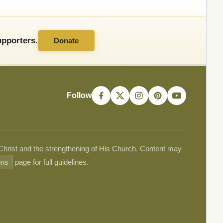
pporters.
Donate
Follow
 Christ and the strengthening of His Church. Content may
ons
page for full guidelines.