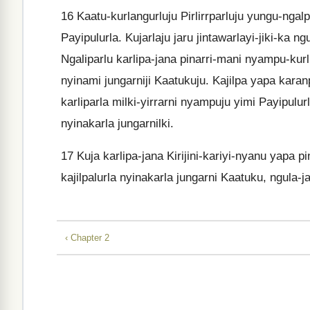
16
Kaatu-kurlangurluju Pirlirrparluju yungu-ngalp
Payipulurla. Kujarlaju jaru jintawarlayi-jiki-ka ng
Ngaliparlu karlipa-jana pinarri-mani nyampu-kurl
nyinami jungarniji Kaatukuju. Kajilpa yapa karan
karliparla milki-yirrarni nyampuju yimi Payipul
nyinakarla jungarnilki.
17
Kuja karlipa-jana Kirijini-kariyi-nyanu yapa pin
kajilpalurla nyinakarla jungarni Kaatuku, ngula-ja
‹ Chapter 2