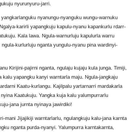
ngukuju nyurunyuru-jarri.
ni yangkarlanguku nyanungu-nyanguku wungu-warnuku
i. Ngalya-karirli yapangkuju kapulu-nyanu kapankurlu rdarr-
atukuju. Kala lawa. Ngula-warnurluju kapulurla warru
u, ngula-kurlurluju nganta yungulu-nyanu pina wardinyi-
Kirijini-pajirni nganta, ngulaju kujaju kula junga. Timiji,
 kalu yapangku kanyi warntarla maju. Ngula-jangkaju
ardarni Kaatu-kurlangu. Kajilpalu yartarnarri mardakarla
u nyina Kaatukuju. Yangka kuja kalu yalumpurrarlu
ju-jana jurnta nyinaya jawirdiki!
i-mani Jijajikiji warntarlarlu, ngulangkuju kalu-jana karnta
pangku nganta purda-nyanyi. Yalumpurra karntakarnta,