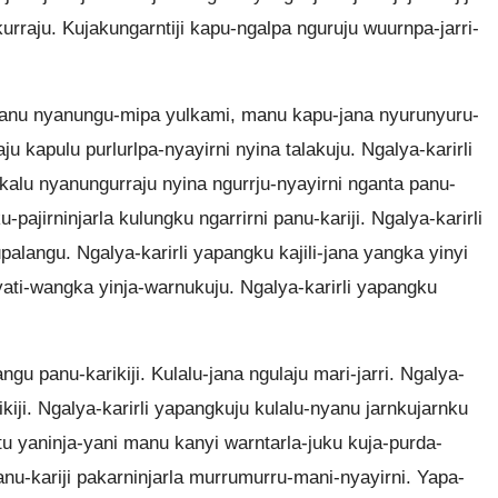
rraju. Kujakungarntiji kapu-ngalpa nguruju wuurnpa-jarri-
nyanu nyanungu-mipa yulkami, manu kapu-jana nyurunyuru-
laju kapulu purlurlpa-nyayirni nyina talakuju. Ngalya-karirli
kalu nyanungurraju nyina ngurrju-nyayirni nganta panu-
-pajirninjarla kulungku ngarrirni panu-kariji. Ngalya-karirli
palangu. Ngalya-karirli yapangku kajili-jana yangka yinyi
 yati-wangka yinja-warnukuju. Ngalya-karirli yapangku
gu panu-karikiji. Kulalu-jana ngulaju mari-jarri. Ngalya-
ikiji. Ngalya-karirli yapangkuju kulalu-nyanu jarnkujarnku
utu yaninja-yani manu kanyi warntarla-juku kuja-purda-
panu-kariji pakarninjarla murrumurru-mani-nyayirni. Yapa-