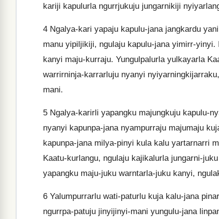
kariji kapulurla ngurrjukuju jungarnikiji nyiyarla
4
Ngalya-kari yapaju kapulu-jana jangkardu ya
manu yipiljikiji, ngulaju kapulu-jana yimirr-yiny
kanyi maju-kurraju. Yungulpalurla yulkayarla Ka
warrirninja-karrarluju nyanyi nyiyarningkijarrak
mani.
5
Ngalya-karirli yapangku majungkuju kapulu-nyanu 
nyanyi kapunpa-jana nyampurraju majumaju kuja
kapunpa-jana milya-pinyi kula kalu yartarnarri m
Kaatu-kurlangu, ngulaju kajikalurla jungarni-juk
yapangku maju-juku warntarla-juku kanyi, ngulaku
6
Yalumpurrarlu wati-paturlu kuja kalu-jana pinarr
ngurrpa-patuju jinyijinyi-mani yungulu-jana lin