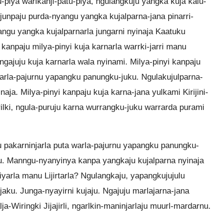
-piya warlkanji-patu-piya, ngulangkuju yangka kuja kalu-
ujunpaju purda-nyangu yangka kujalparna-jana pinarri-
ngu yangka kujalparnarla jungarni nyinaja Kaatuku
 kanpaju milya-pinyi kuja karnarla warrki-jarri manu
 ngajuju kuja karnarla wala nyinami. Milya-pinyi kanpaju
warla-pajurnu yapangku panungku-juku. Ngulakujulparna-
a. Milya-pinyi kanpaju kuja karna-jana yulkami Kirijini-
rilki, ngula-puruju karna wurrangku-juku warrarda purami
u pakarninjarla puta warla-pajurnu yapangku panungku-
aku. Manngu-nyanyinya kanpa yangkaju kujalparna nyinaja
uniyarla manu Lijirtarla? Ngulangkaju, yapangkujujulu
jaku. Junga-nyayirni kujaju. Ngajuju marlajarna-jana
ja-Wiringki Jijajirli, ngarlkin-maninjarlaju muurl-mardarnu.