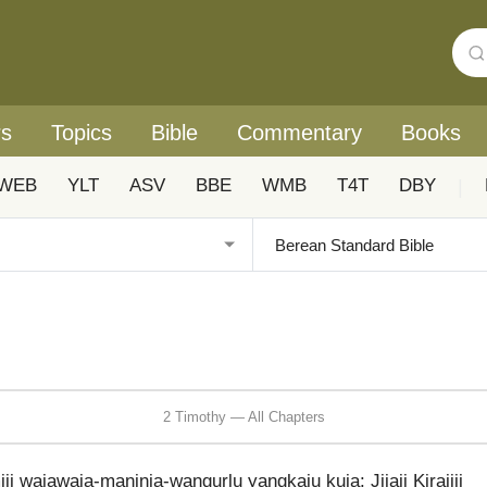
rs
Topics
Bible
Commentary
Books
WEB
YLT
ASV
BBE
WMB
T4T
DBY
|
2 Timothy — All Chapters
i wajawaja-maninja-wangurlu yangkaju kuja: Jijaji Kirajiji