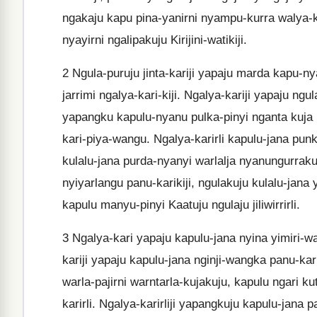
ngakaju kapu pina-yanirni nyampu-kurra walya-ku
nyayirni ngalipakuju Kirijini-watikiji.
2
Ngula-puruju jinta-kariji yapaju marda kapu-
jarrimi ngalya-kari-kiji. Ngalya-kariji yapaju ngu
yapangku kapulu-nyanu pulka-pinyi nganta kuja 
kari-piya-wangu. Ngalya-karirli kapulu-jana punku
kulalu-jana purda-nyanyi warlalja nyanungurraku
nyiyarlangu panu-karikiji, ngulakuju kulalu-jana
kapulu manyu-pinyi Kaatuju ngulaju jiliwirrirli.
3
Ngalya-kari yapaju kapulu-jana nyina yimiri-wan
kariji yapaju kapulu-jana nginji-wangka panu-kar
warla-pajirni warntarla-kujakuju, kapulu ngari k
karirli. Ngalya-karirliji yapangkuju kapulu-jana 