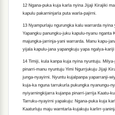
12
Ngana-puka kuja karla nyina Jijaji Kirajiki man
kapulu pakarninjarla puta warla-pajirni.
13
Nyampurlaju ngurungka kalu warrarda nyina ya
Yapangku panungku-juku kapulu-nyanu nganta Kiri
majungka-jarrinja-yani warrarda. Manu kapu-jan
yijala kapulu-jana yapangkuju yapa ngalya-kariji 
14
Timiji, kula kanpa kuja nyina nyuntuju. Mily
pinarri-manu nyuntuju Yimi Ngurrjukuju Jijaji Kir
junga-nyayirni. Nyuntu kujalpanpa yaparranji-wiyi
kuja-ka nguna tarrukurla pukungka nyanungu-nya
nyiyarningkijarra kujanpa pinarri-jarrija Kaatu
Tarruku-nyayirni yapakuju: Ngana-puka kuja karla
Kaaturluju maju warntarla-kujakuju karlirr-yaninj