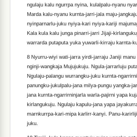
ngulaju kalu ngurrpa nyina, kulalpalu-nyanu nyar
Marda kalu-nyanu kurnta-jarri-jala maju-jangkaj
nyinparnarlu-juku nyiya-kari nyiya-kariji majumaj
Kala kula kalu junga pinarri-jarri Jijaji-kirlangu
warrarda putaputa yuka yuwarli-kirraju karnta-ku
8
Nyurru-wiyi wati-jarra yirdi-jarraju Janiji manu 
nginji-wangkaja Mujujukuju. Ngula-jarrarluju put
Ngulaju-palangu wurrangku-juku kurnta-ngarrirni
panungku-jukulpalu-jana milya-pungu yangka-jarra
jana kurnta-ngarrirninjarla warla-pajirni yapa kuja
kirlangukuju. Ngulaju kapulu-jana yapa jayakurrarl
marnkurrpa-kari-mipa karlirr-kanyi. Panu-karirlij
juku.