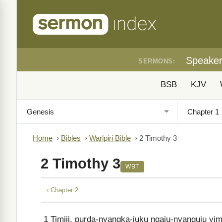
Speake
SERMONS:
BSB
KJV
Home
›
Bibles
›
Warlpiri Bible
›
2 Timothy 3
2 Timothy 3
WBT
‹ Chapter 2
1
Timiji, purda-nyangka-juku ngaju-nyanguju yimij