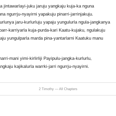
a jintawarlayi-juku jaruju yangkaju kuja-ka nguna
una ngurrju-nyayirni yapakuju pinarri-jarrinjakuju.
urlunya jaru-kurlurluju yapaju yungulurla ngula-jangkanya
parr-karriyarla kuja-purda-kari Kaatu-kujaku, ngulakuju
urlaju yungulparla marda pina-yantarlarni Kaatuku manu
arri-mani yimi-kirlirliji Payipulu-jangka-kurlurlu,
ngkaju kajikalurla warrki-jarri ngurrju-nyayirni.
2 Timothy — All Chapters