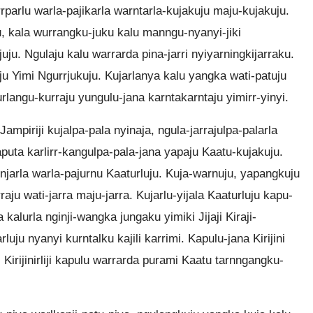
rparlu warla-pajikarla warntarla-kujakuju maju-kujakuju.
u, kala wurrangku-juku kalu manngu-nyanyi-jiki
uju. Ngulaju kalu warrarda pina-jarri nyiyarningkijarraku.
kuju Yimi Ngurrjukuju. Kujarlanya kalu yangka wati-patuju
rlangu-kurraju yungulu-jana karntakarntaju yimirr-yinyi.
Jampiriji kujalpa-pala nyinaja, ngula-jarrajulpa-palarla
aputa karlirr-kangulpa-pala-jana yapaju Kaatu-kujakuju.
njarla warla-pajurnu Kaaturluju. Kuja-warnuju, yapangkuju
ju wati-jarra maju-jarra. Kujarlu-yijala Kaaturluju kapu-
 kalurla nginji-wangka jungaku yimiki Jijaji Kiraji-
uju nyanyi kurntalku kajili karrimi. Kapulu-jana Kirijini
i Kirijinirliji kapulu warrarda purami Kaatu tarnngangku-