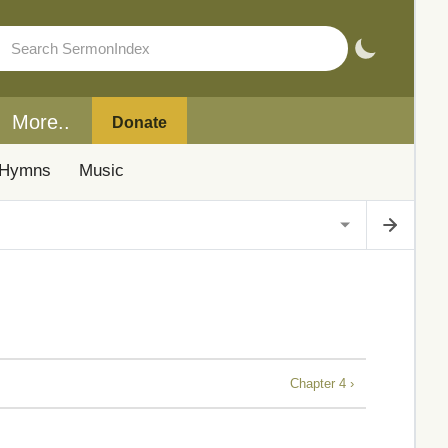
More..
Donate
Hymns
Music
Chapter 4 ›