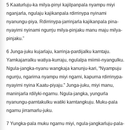
5
Kaaturluju-ka milya-pinyi kajilpanpala nyampu miyi
nganjarla, ngulaju kajikanpala rdirrinypa nyinami
nyanungu-piya. Rdirrinypa-jarrinjarla kajikanpala pina-
nyayirni nyinami ngurrju milya-pinjaku manu maju milya-
pinjaku."
6
Junga-juku kujarlaju, karrinja-pardijalku karntaju.
Yarnkajarralku watiya-kurraju, ngulalpa miimii-nyangulku.
Ngula-jangka-nyanu wangkaja kanunju-kari, “Nyampuju
ngurrju, ngarirna nyampu miyi ngarni, kapurna rdirrinypa-
nyayirni nyina Kaatu-piyaju.” Junga-juku, miyi manu,
maninjarla rdilyki-ngarnu. Ngula-jangka, yungurla
nyanungu-parntakulku watiki karntangkuju. Muku-pala
ngarnu jirramarlu-juku.
7
Yungka-pala muku ngarnu miyi, ngula-jangkarluju-pala-