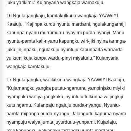
juku yarlkirni.” Kujanyarla wangkaja warnakuju.
16
Ngula-jangkaju, karntakulkurla wangkaja YAAWIYI
Kaatuju, “Kajinpa kurdu nyuntu mardarni, ngulakungarntiji
kapunpa-nyanu murrumurru-nyayirni purda-nyanyi. Manu
nyuntu-parnta kali-nyanu kapungku wiri-jiki nyina tarnnga-
juku jinjinpaku, ngulakuju nyuntuju kapunparla warrarda
yulkami kuja kanpa wardu-pinyi miyalurlu.” Kujanyarla
wangkaja karntakuju.
17
Ngula-jangka, watikilkirla wangkaja YAAWIYI Kaatuju,
“Kujarnangku yangka pututu-ngarrurnu yampinjaku miyiki
nyampuku watiya-jangkaku, nyuntulurlulkunpa wiljingkiji
kutu ngarnu. Kulanpaju ngajuju purda-nyangu. Nyuntu-
parnta-mipanpa purda-nyangu. Jalangurlu kapurna-nyarra
nyampuju walya jurnta juyurdurlu-yunparni. Kujarlaju,
miyi kapungku walyangku tarlangku jurnta mardarni.