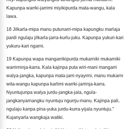
Kapunpa warrki-jarrimi miyikipurda mata-wangu, kala
lawa.
18
Jilkarla-mipa manu putunarri-mipa kapungku marlaja
pardi ngulaju jilkarla-jarra-kurlu-juku. Kapunpa yukuri-kari
yukuru-kari ngarni.
19
Kapunpa wapa mangarrikipurda mukarniki mukarniki
warrirninja-karra. Kala kajinpa puta wiri-mani mangarri
walya-jangka, kapunpa mata-jarri-nyayirni, manu mukarni
wita-wangu kapunpa karlimi warrki-jarrinja-karra.
Nyuntujunpa walya jurdu-jangka-jala, ngula-
jangkanyarnangku nyuntuju ngurrju-manu. Kajinpa pali,
ngulaju kanpa pina-yuka jurdu-kurra-yijala nyuntuju.”
Kujanyarla wangkaja watiki.