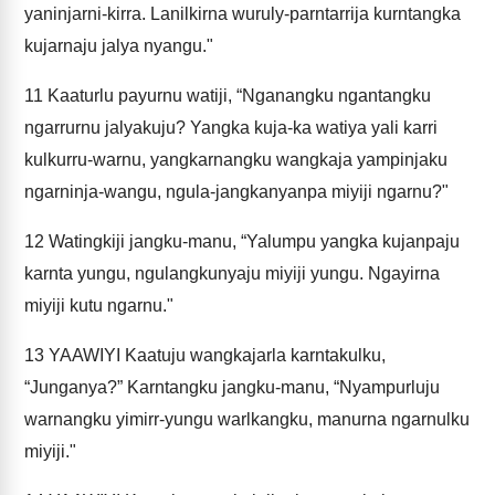
yaninjarni-kirra. Lanilkirna wuruly-parntarrija kurntangka
kujarnaju jalya nyangu."
11
Kaaturlu payurnu watiji, “Nganangku ngantangku
ngarrurnu jalyakuju? Yangka kuja-ka watiya yali karri
kulkurru-warnu, yangkarnangku wangkaja yampinjaku
ngarninja-wangu, ngula-jangkanyanpa miyiji ngarnu?"
12
Watingkiji jangku-manu, “Yalumpu yangka kujanpaju
karnta yungu, ngulangkunyaju miyiji yungu. Ngayirna
miyiji kutu ngarnu."
13
YAAWIYI Kaatuju wangkajarla karntakulku,
“Junganya?” Karntangku jangku-manu, “Nyampurluju
warnangku yimirr-yungu warlkangku, manurna ngarnulku
miyiji."