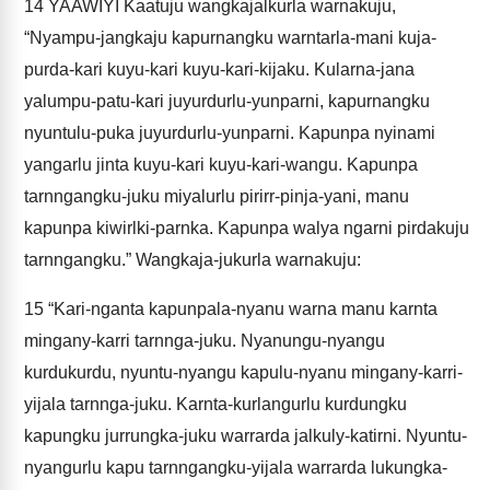
14
YAAWIYI Kaatuju wangkajalkurla warnakuju,
“Nyampu-jangkaju kapurnangku warntarla-mani kuja-
purda-kari kuyu-kari kuyu-kari-kijaku. Kularna-jana
yalumpu-patu-kari juyurdurlu-yunparni, kapurnangku
nyuntulu-puka juyurdurlu-yunparni. Kapunpa nyinami
yangarlu jinta kuyu-kari kuyu-kari-wangu. Kapunpa
tarnngangku-juku miyalurlu pirirr-pinja-yani, manu
kapunpa kiwirlki-parnka. Kapunpa walya ngarni pirdakuju
tarnngangku.” Wangkaja-jukurla warnakuju:
15
“Kari-nganta kapunpala-nyanu warna manu karnta
mingany-karri tarnnga-juku. Nyanungu-nyangu
kurdukurdu, nyuntu-nyangu kapulu-nyanu mingany-karri-
yijala tarnnga-juku. Karnta-kurlangurlu kurdungku
kapungku jurrungka-juku warrarda jalkuly-katirni. Nyuntu-
nyangurlu kapu tarnngangku-yijala warrarda lukungka-