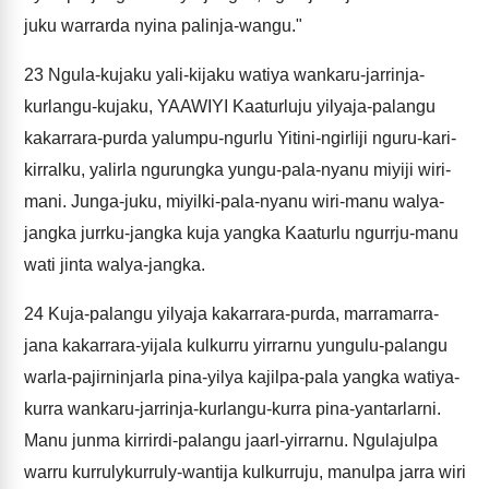
juku warrarda nyina palinja-wangu."
23
Ngula-kujaku yali-kijaku watiya wankaru-jarrinja-
kurlangu-kujaku, YAAWIYI Kaaturluju yilyaja-palangu
kakarrara-purda yalumpu-ngurlu Yitini-ngirliji nguru-kari-
kirralku, yalirla ngurungka yungu-pala-nyanu miyiji wiri-
mani. Junga-juku, miyilki-pala-nyanu wiri-manu walya-
jangka jurrku-jangka kuja yangka Kaaturlu ngurrju-manu
wati jinta walya-jangka.
24
Kuja-palangu yilyaja kakarrara-purda, marramarra-
jana kakarrara-yijala kulkurru yirrarnu yungulu-palangu
warla-pajirninjarla pina-yilya kajilpa-pala yangka watiya-
kurra wankaru-jarrinja-kurlangu-kurra pina-yantarlarni.
Manu junma kirrirdi-palangu jaarl-yirrarnu. Ngulajulpa
warru kurrulykurruly-wantija kulkurruju, manulpa jarra wiri