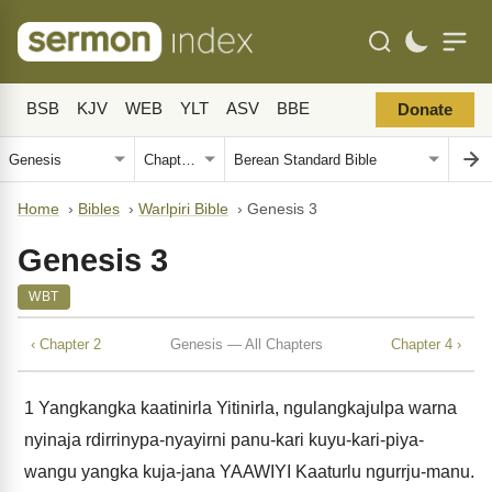
BSB
KJV
WEB
YLT
ASV
BBE
Donate
Home
›
Bibles
›
Warlpiri Bible
›
Genesis 3
Genesis 3
WBT
‹ Chapter 2
Genesis — All Chapters
Chapter 4 ›
1
Yangkangka kaatinirla Yitinirla, ngulangkajulpa warna
nyinaja rdirrinypa-nyayirni panu-kari kuyu-kari-piya-
wangu yangka kuja-jana YAAWIYI Kaaturlu ngurrju-manu.