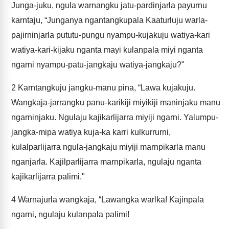
Junga-juku, ngula warnangku jatu-pardinjarla payurnu
karntaju, “Junganya ngantangkupala Kaaturluju warla-
pajirninjarla pututu-pungu nyampu-kujakuju watiya-kari
watiya-kari-kijaku nganta mayi kulanpala miyi nganta
ngarni nyampu-patu-jangkaju watiya-jangkaju?"
2
Karntangkuju jangku-manu pina, “Lawa kujakuju.
Wangkaja-jarrangku panu-karikiji miyikiji maninjaku manu
ngarninjaku. Ngulaju kajikarlijarra miyiji ngarni. Yalumpu-
jangka-mipa watiya kuja-ka karri kulkurrurni,
kulalparlijarra ngula-jangkaju miyiji marnpikarla manu
nganjarla. Kajilparlijarra marnpikarla, ngulaju nganta
kajikarlijarra palimi."
4
Warnajurla wangkaja, “Lawangka warlka! Kajinpala
ngarni, ngulaju kulanpala palimi!