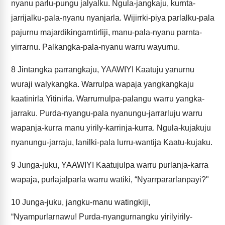
nyanu parlu-pungu jalyalku. Ngula-jangkaju, kurnta-
jarrijalku-pala-nyanu nyanjarla. Wijirrki-piya parlalku-pala
pajurnu majardikingarntirliji, manu-pala-nyanu parnta-
yirrarnu. Palkangka-pala-nyanu warru wayurnu.
8
Jintangka parrangkaju, YAAWIYI Kaatuju yanurnu
wuraji walykangka. Warrulpa wapaja yangkangkaju
kaatinirla Yitinirla. Warrurnulpa-palangu warru yangka-
jarraku. Purda-nyangu-pala nyanungu-jarrarluju warru
wapanja-kurra manu yirily-karrinja-kurra. Ngula-kujakuju
nyanungu-jarraju, lanilki-pala lurru-wantija Kaatu-kujaku.
9
Junga-juku, YAAWIYI Kaatujulpa warru purlanja-karra
wapaja, purlajalparla warru watiki, “Nyarrpararlanpayi?"
10
Junga-juku, jangku-manu watingkiji,
“Nyampurlarnawu! Purda-nyangurnangku yirilyirily-