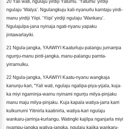
20
Yali wati, ngulaju yirdiji Yatumu. ‘Yatumu’ yirdiji
ngulaju ‘Walya’. Ngulangkuju kali-nyanurlu karntaju yirdi-
manu yirdiji Yiipi. ‘Yiipi’ yirdiji ngulaju ‘Wankaru’.
Ngulajulpa-jana nyinaja ngati-nyanu yapaku
jintawarlayiki.
21
Ngula-jangka, YAAWIYI Kaaturluju-palangu jurnarrpa
ngurrju-manu pinti-jangka, manu-palangu parnta-
yirrarnulku.
22
Ngula-jangka, YAAWIYI Kaatu-nyanu wangkaja
kanunju-kari, “Yali wati, ngulaju ngalipa-piya-yijala, kuja-
ka miyi ngarninja-warnu nyinami ngurrju milya-pinjaku
manu maju milya-pinjaku. Kuja kapala watiya-jarra karri
kulkurrurni Yitinirla kaatinirla, watiya-kari ngulaju
wankaru-jarrinja-kurlangu. Watingki kajilpa nganjarla miyi
nyampu-jangka watiya-jangka, ngulaju kajika wankaru-