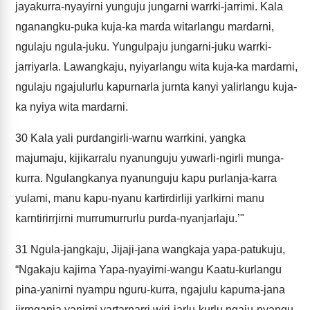
jayakurra-nyayirni yunguju jungarni warrki-jarrimi. Kala
nganangku-puka kuja-ka marda witarlangu mardarni,
ngulaju ngula-juku. Yungulpaju jungarni-juku warrki-
jarriyarla. Lawangkaju, nyiyarlangu wita kuja-ka mardarni,
ngulaju ngajulurlu kapurnarla jurnta kanyi yalirlangu kuja-
ka nyiya wita mardarni.
30
Kala yali purdangirli-warnu warrkini, yangka
majumaju, kijikarralu nyanunguju yuwarli-ngirli munga-
kurra. Ngulangkanya nyanunguju kapu purlanja-karra
yulami, manu kapu-nyanu kartirdirliji yarlkirni manu
karntirirrjirni murrumurrurlu purda-nyanjarlaju.’"
31
Ngula-jangkaju, Jijaji-jana wangkaja yapa-patukuju,
“Ngakaju kajirna Yapa-nyayirni-wangu Kaatu-kurlangu
pina-yanirni nyampu nguru-kurra, ngajulu kapurna-jana
jirrnganja yanirni yartarnarri wiri-jarlu-kurlu ngaju-nyangu