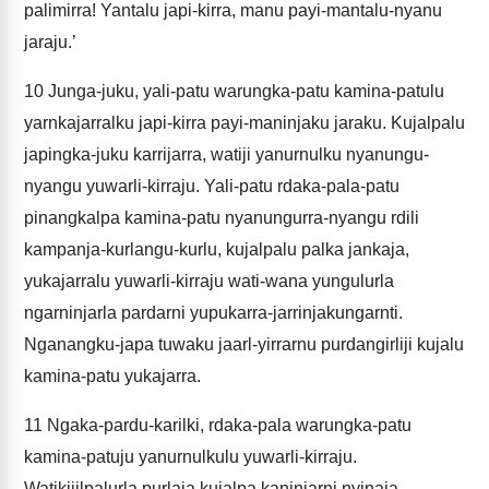
palimirra! Yantalu japi-kirra, manu payi-mantalu-nyanu
jaraju.’
10
Junga-juku, yali-patu warungka-patu kamina-patulu
yarnkajarralku japi-kirra payi-maninjaku jaraku. Kujalpalu
japingka-juku karrijarra, watiji yanurnulku nyanungu-
nyangu yuwarli-kirraju. Yali-patu rdaka-pala-patu
pinangkalpa kamina-patu nyanungurra-nyangu rdili
kampanja-kurlangu-kurlu, kujalpalu palka jankaja,
yukajarralu yuwarli-kirraju wati-wana yungulurla
ngarninjarla pardarni yupukarra-jarrinjakungarnti.
Nganangku-japa tuwaku jaarl-yirrarnu purdangirliji kujalu
kamina-patu yukajarra.
11
Ngaka-pardu-karilki, rdaka-pala warungka-patu
kamina-patuju yanurnulkulu yuwarli-kirraju.
Watikijilpalurla purlaja kujalpa kaninjarni nyinaja