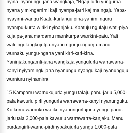
nyina, nyanungu-jana wangkaja, “Ngajulurlu yungurna-
nyarra yimi-ngarrirni kaji nyarrpa-jarri kajirna ngaju Yapa-
nyayirni-wangu Kaatu-kurlangu pina-yanirni nguru
nyampu-kurra wiriki nyinanjaku. Kaatuju ngulaju wati-piya
kujalpa-jana mardarnu marnkurrpa warrkini-patu. Yali
wati, ngulangkujulpa-nyanu ngurrju-ngurrju-manu
wurnaku yungu-ngarra yani kirri-kari-kirra.
Yaninjakungarnti-jana wangkaja yungulurla warrawarra-
kanyi nyiyarningkijarra nyanungu-nyangu kaji nyanunguju
wurnturu nyinamirra.
15
Kamparru-warnukujurla yungu talaju panu-jarlu 5,000-
pala kawurlu pirli yungurla warrawarra-kanyi nyanunguku.
Kulkurru-warnuku watiki, nyanungurlujurla yungu panu-
jarlu tala 2,000-pala kawurlu warrawarra-kanjaku. Manu
purdangirli-warnu-pirdinypakujurla yungu 1,000-pala