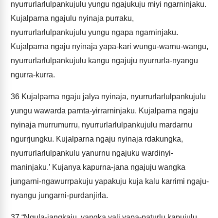
nyurrurlarlulpankujulu yungu ngajukuju miyi ngarninjaku.
Kujalparna ngajulu nyinaja purraku,
nyurrurlarlulpankujulu yungu ngapa ngarninjaku.
Kujalparna ngaju nyinaja yapa-kari wungu-warnu-wangu,
nyurrurlarlulpankujulu kangu ngajuju nyurrurla-nyangu
ngurra-kurra.
36
Kujalparna ngaju jalya nyinaja, nyurrurlarlulpankujulu
yungu wawarda parnta-yirrarninjaku. Kujalparna ngaju
nyinaja murrumurru, nyurrurlarlulpankujulu mardarnu
ngurrjungku. Kujalparna ngaju nyinaja rdakungka,
nyurrurlarlulpankulu yanurnu ngajuku wardinyi-
maninjaku.’ Kujanya kapurna-jana ngajuju wangka
jungarni-ngawurrpakuju yapakuju kuja kalu karrimi ngaju-
nyangu jungarni-purdanjirla.
37
“Ngula-jangkaju, yangka yali yapa-paturlu kapujulu