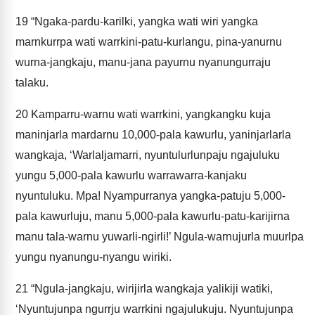
19
“Ngaka-pardu-karilki, yangka wati wiri yangka
marnkurrpa wati warrkini-patu-kurlangu, pina-yanurnu
wurna-jangkaju, manu-jana payurnu nyanungurraju
talaku.
20
Kamparru-warnu wati warrkini, yangkangku kuja
maninjarla mardarnu 10,000-pala kawurlu, yaninjarlarla
wangkaja, ‘Warlaljamarri, nyuntulurlunpaju ngajuluku
yungu 5,000-pala kawurlu warrawarra-kanjaku
nyuntuluku. Mpa! Nyampurranya yangka-patuju 5,000-
pala kawurluju, manu 5,000-pala kawurlu-patu-karijirna
manu tala-warnu yuwarli-ngirli!’ Ngula-warnujurla muurlpa
yungu nyanungu-nyangu wiriki.
21
“Ngula-jangkaju, wirijirla wangkaja yalikiji watiki,
‘Nyuntujunpa ngurrju warrkini ngajulukuju. Nyuntujunpa