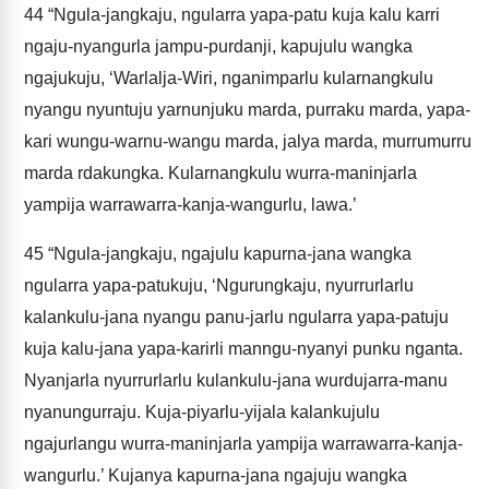
44
“Ngula-jangkaju, ngularra yapa-patu kuja kalu karri
ngaju-nyangurla jampu-purdanji, kapujulu wangka
ngajukuju, ‘Warlalja-Wiri, nganimparlu kularnangkulu
nyangu nyuntuju yarnunjuku marda, purraku marda, yapa-
kari wungu-warnu-wangu marda, jalya marda, murrumurru
marda rdakungka. Kularnangkulu wurra-maninjarla
yampija warrawarra-kanja-wangurlu, lawa.’
45
“Ngula-jangkaju, ngajulu kapurna-jana wangka
ngularra yapa-patukuju, ‘Ngurungkaju, nyurrurlarlu
kalankulu-jana nyangu panu-jarlu ngularra yapa-patuju
kuja kalu-jana yapa-karirli manngu-nyanyi punku nganta.
Nyanjarla nyurrurlarlu kulankulu-jana wurdujarra-manu
nyanungurraju. Kuja-piyarlu-yijala kalankujulu
ngajurlangu wurra-maninjarla yampija warrawarra-kanja-
wangurlu.’ Kujanya kapurna-jana ngajuju wangka