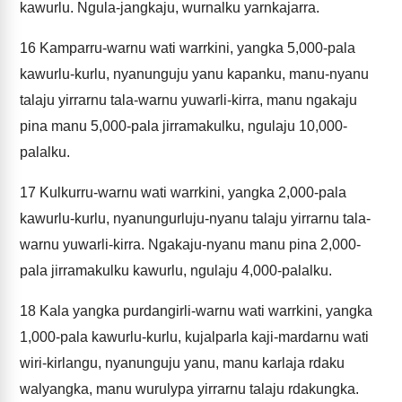
kawurlu. Ngula-jangkaju, wurnalku yarnkajarra.
16
Kamparru-warnu wati warrkini, yangka 5,000-pala
kawurlu-kurlu, nyanunguju yanu kapanku, manu-nyanu
talaju yirrarnu tala-warnu yuwarli-kirra, manu ngakaju
pina manu 5,000-pala jirramakulku, ngulaju 10,000-
palalku.
17
Kulkurru-warnu wati warrkini, yangka 2,000-pala
kawurlu-kurlu, nyanungurluju-nyanu talaju yirrarnu tala-
warnu yuwarli-kirra. Ngakaju-nyanu manu pina 2,000-
pala jirramakulku kawurlu, ngulaju 4,000-palalku.
18
Kala yangka purdangirli-warnu wati warrkini, yangka
1,000-pala kawurlu-kurlu, kujalparla kaji-mardarnu wati
wiri-kirlangu, nyanunguju yanu, manu karlaja rdaku
walyangka, manu wurulypa yirrarnu talaju rdakungka.