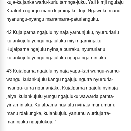
kuja-ka janka warlu-kurlu tarnnga-juku. Yali kirriji ngulaju
Kaaturlu ngurrju-manu kijirninjaku Juju Ngawuku manu
nyanungu-nyangu marramarra-paturlanguku.
42
Kujalparna ngajulu nyinaja yarnunjuku, nyurrurlarlu
kulankujulu yungu ngajuluku miyi ngarninjaku.
Kujalparna ngajulu nyinaja purraku, nyurrurlarlu
kulankujulu yungu ngajuluku ngapa ngarninjaku.
43
Kujalparna ngajulu nyinaja yapa-kari wungu-warnu-
wangu, kulankujulu kangu ngajuju ngurra nyurrurla-
nyangu-kurra ngunanjaku. Kujalparna ngajulu nyinaja
jalya, kulankujulu yungu ngajuluku wawarda parnta-
yirrarninjaku. Kujalparna ngajulu nyinaja murrumurru
manu rdakungka, kulankujulu yanurnu wurdujarra-
maninjaku ngajulukuju.’