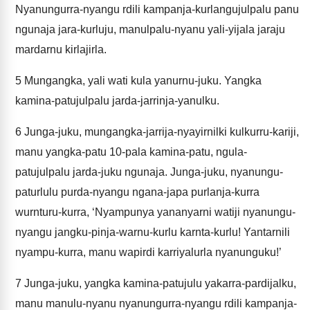
Nyanungurra-nyangu rdili kampanja-kurlangujulpalu panu
ngunaja jara-kurluju, manulpalu-nyanu yali-yijala jaraju
mardarnu kirlajirla.
5
Mungangka, yali wati kula yanurnu-juku. Yangka
kamina-patujulpalu jarda-jarrinja-yanulku.
6
Junga-juku, mungangka-jarrija-nyayirnilki kulkurru-kariji,
manu yangka-patu 10-pala kamina-patu, ngula-
patujulpalu jarda-juku ngunaja. Junga-juku, nyanungu-
paturlulu purda-nyangu ngana-japa purlanja-kurra
wurnturu-kurra, ‘Nyampunya yananyarni watiji nyanungu-
nyangu jangku-pinja-warnu-kurlu karnta-kurlu! Yantarnili
nyampu-kurra, manu wapirdi karriyalurla nyanunguku!’
7
Junga-juku, yangka kamina-patujulu yakarra-pardijalku,
manu manulu-nyanu nyanungurra-nyangu rdili kampanja-