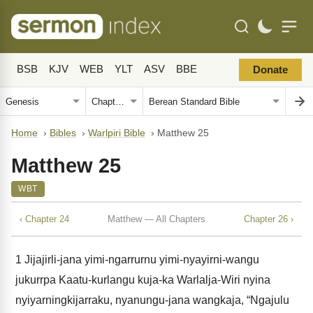
BSB
KJV
WEB
YLT
ASV
BBE
Donate
Home
›
Bibles
›
Warlpiri Bible
›
Matthew 25
Matthew 25
WBT
‹ Chapter 24
Matthew — All Chapters
Chapter 26 ›
1
Jijajirli-jana yimi-ngarrurnu yimi-nyayirni-wangu
jukurrpa Kaatu-kurlangu kuja-ka Warlalja-Wiri nyina
nyiyarningkijarraku, nyanungu-jana wangkaja, “Ngajulu