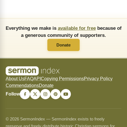
Everything we make is
available for free
because of
a generous community of supporters.
Donate
About Us
FAQ
API
Copying Permissions
Privacy Policy
Commendations
Donate
Follow
© 2026 SermonIndex — SermonIndex exists to freely
preserve and freely distribute historic Christian sermons for