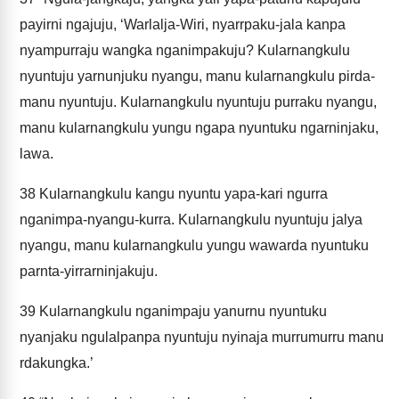
payirni ngajuju, ‘Warlalja-Wiri, nyarrpaku-jala kanpa
nyampurraju wangka nganimpakuju? Kularnangkulu
nyuntuju yarnunjuku nyangu, manu kularnangkulu pirda-
manu nyuntuju. Kularnangkulu nyuntuju purraku nyangu,
manu kularnangkulu yungu ngapa nyuntuku ngarninjaku,
lawa.
38
Kularnangkulu kangu nyuntu yapa-kari ngurra
nganimpa-nyangu-kurra. Kularnangkulu nyuntuju jalya
nyangu, manu kularnangkulu yungu wawarda nyuntuku
parnta-yirrarninjakuju.
39
Kularnangkulu nganimpaju yanurnu nyuntuku
nyanjaku ngulalpanpa nyuntuju nyinaja murrumurru manu
rdakungka.’