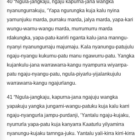
40
“Ngula-jangkaju, ngaju kapurna-jana wangka
nyanungurrakuju, ‘Yapa ngurungka kuja kalu nyina
yarnunjuku marda, purraku marda, jalya marda, yapa-kari
wungu-warnu-wangu marda, murrumurru marda
rdakungka, yapa-patu-karirli nganta kalu-jana manngu-
nyanyi nyanungurraju majumaju. Kala nyanungu-patujulu
ngaju-nyangu kukurnu-patu manu ngawurru-patu. Yangka
kujankulu-jana warrawarra-kangu nyampurra wiyarrpa-
patu ngaju-nyangu-patu, ngula-piyarlu-yijalankujulu
warrawarra-kangu ngajurlangu.
41
“Ngula-jangkaju, kapurna-jana ngajuju wangka
yapakuju yangka jungarni-wangu-patuku kuja kalu karri
ngaju-nyangurla jampu-purdanji, ‘Yantalu ngaju-kujaku,
nyurrurla yapa-patu kuja kanyarra Kaaturlu yilyamirra
nyanungu-kujaku tarnnga-juku. Yantalu yali-kirra kirri-kirra