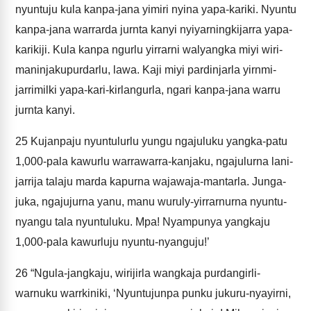
nyuntuju kula kanpa-jana yimiri nyina yapa-kariki. Nyuntu
kanpa-jana warrarda jurnta kanyi nyiyarningkijarra yapa-
karikiji. Kula kanpa ngurlu yirrarni walyangka miyi wiri-
maninjakupurdarlu, lawa. Kaji miyi pardinjarla yirnmi-
jarrimilki yapa-kari-kirlangurla, ngari kanpa-jana warru
jurnta kanyi.
25
Kujanpaju nyuntulurlu yungu ngajuluku yangka-patu
1,000-pala kawurlu warrawarra-kanjaku, ngajulurna lani-
jarrija talaju marda kapurna wajawaja-mantarla. Junga-
juka, ngajujurna yanu, manu wuruly-yirrarnurna nyuntu-
nyangu tala nyuntuluku. Mpa! Nyampunya yangkaju
1,000-pala kawurluju nyuntu-nyanguju!’
26
“Ngula-jangkaju, wirijirla wangkaja purdangirli-
warnuku warrkiniki, ‘Nyuntujunpa punku jukuru-nyayirni,