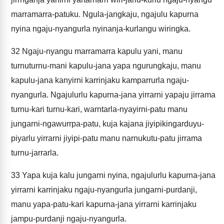
marramarra-patuku. Ngula-jangkaju, ngajulu kapurna
nyina ngaju-nyangurla nyinanja-kurlangu wiringka.
32
Ngaju-nyangu marramarra kapulu yani, manu
turnuturnu-mani kapulu-jana yapa ngurungkaju, manu
kapulu-jana kanyirni karrinjaku kamparrurla ngaju-
nyangurla. Ngajulurlu kapurna-jana yirrarni yapaju jirrama
turnu-kari turnu-kari, warntarla-nyayirni-patu manu
jungarni-ngawurrpa-patu, kuja kajana jiyipikingarduyu-
piyarlu yirrarni jiyipi-patu manu narnukutu-patu jirrama
turnu-jarrarla.
33
Yapa kuja kalu jungarni nyina, ngajulurlu kapurna-jana
yirrarni karrinjaku ngaju-nyangurla jungarni-purdanji,
manu yapa-patu-kari kapurna-jana yirrarni karrinjaku
jampu-purdanji ngaju-nyangurla.