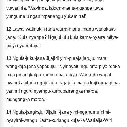
yuwarlirla, ‘Wayinpa, lakarn-manta-nganpa tuwa
yungurnalu nganimparlangu yukamirra!’
12
Lawa, watingkiji-jana wurra-manu, manu wangkaja-
jana, ‘Kula nyarrpa? Ngajulurlu kula karna-nyarra milya-
pinyi nyurrurlaju!’"
13
Ngula-juku-jana Jijajirli yirri-puraja jaruju, manu
wangkaja-jana yapakuju, “Nyinayalu ngularra-piya rdaka-
pala pinangkalpa kamina-patu-piya. Warrarda wapal-
nyangkajulurla ngajukuju. Ngajulu marda kajikarna pina-
yanirni nguru nyampu-kurra parrangka marda,
mungangka marda."
14
Ngula-jangkaju, Jijajirli-jana yimi-ngarrurnu Yimi-
nyayirni-wangu Kaatu-kurlangu kuja-ka Warlalja-Wiri