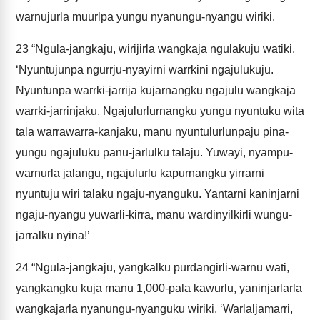
warnujurla muurlpa yungu nyanungu-nyangu wiriki.
23
“Ngula-jangkaju, wirijirla wangkaja ngulakuju watiki,
‘Nyuntujunpa ngurrju-nyayirni warrkini ngajulukuju.
Nyuntunpa warrki-jarrija kujarnangku ngajulu wangkaja
warrki-jarrinjaku. Ngajulurlurnangku yungu nyuntuku wita
tala warrawarra-kanjaku, manu nyuntulurlunpaju pina-
yungu ngajuluku panu-jarlulku talaju. Yuwayi, nyampu-
warnurla jalangu, ngajulurlu kapurnangku yirrarni
nyuntuju wiri talaku ngaju-nyanguku. Yantarni kaninjarni
ngaju-nyangu yuwarli-kirra, manu wardinyilkirli wungu-
jarralku nyina!’
24
“Ngula-jangkaju, yangkalku purdangirli-warnu wati,
yangkangku kuja manu 1,000-pala kawurlu, yaninjarlarla
wangkajarla nyanungu-nyanguku wiriki, ‘Warlaljamarri,