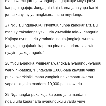
manu warrki-jarrinja-wangunpa ngajukuju! Milya-pinyi
kanpaju ngajuju. Junga-jala kuja karna-jana yapa-kariki
jurnta kanyi nyiyarningkijarra manu miyirlangu.
27
Ngulaju ngula-juku! Nyuntulurlunpa kangkarla talaju
manu yirrakarlanpa yakujurla yuwarlirla tala-kurlangurla.
Kajinpa nyuntulurlu yirrakarla, ngula-jangkaju wurna-
jangkaju ngajulurlu kapurna pina mantarlarra tala wiri-
nyayirni yakuju-ngurlu.’
28
“Ngula-jangka, wiriji-jana wangkaja nyanungu-nyangu
warrkini-patuku, ‘Puntakarla 1,000-pala kawurlu yaliki
punku warrkiniki, manu yungkalurla kamparru-warnu
yapaku kuja-ka mardarni 10,000-pala kawurlu.
29
Nganangku-puka kuja-ka panu-jarlu mardarni,
ngajulurlu kapurnarla nyanungukuju yarda yinyi