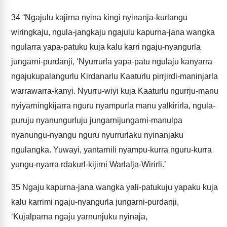
34
“Ngajulu kajirna nyina kingi nyinanja-kurlangu
wiringkaju, ngula-jangkaju ngajulu kapurna-jana wangka
ngularra yapa-patuku kuja kalu karri ngaju-nyangurla
jungarni-purdanji, ‘Nyurrurla yapa-patu ngulaju kanyarra
ngajukupalangurlu Kirdanarlu Kaaturlu pirrjirdi-maninjarla
warrawarra-kanyi. Nyurru-wiyi kuja Kaaturlu ngurrju-manu
nyiyarningkijarra nguru nyampurla manu yalkirirla, ngula-
puruju nyanungurluju jungarnijungarni-manulpa
nyanungu-nyangu nguru nyurrurlaku nyinanjaku
ngulangka. Yuwayi, yantarnili nyampu-kurra nguru-kurra
yungu-nyarra rdakurl-kijirni Warlalja-Wirirli.’
35
Ngaju kapurna-jana wangka yali-patukuju yapaku kuja
kalu karrimi ngaju-nyangurla jungarni-purdanji,
‘Kujalparna ngaju yarnunjuku nyinaja,