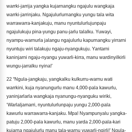
warrki-jarrija yangka kujarnangku ngajulu wangkaja
warrki-jarrinjaku. Ngajulurlurnangku yungu tala wita
warrawarra-kanjakuju, manu nyuntulurlujunpaju
ngajulukuju pina-yungu panu-jarlu talalku. Yuwayi,
nyampu-warnurla jalangu ngajulurlu kapurnangku yirrarni
nyuntuju wiri talakuju ngaju-nyangukuju. Yantarni
kaninjarni ngaju-nyangu yuwarli-kirra, manu wardinyilkirli
wungu-jarralku nyina!’
22
“Ngula-jangkaju, yangkalku kulkurru-warnu wati
warrkini, kuja nyanungurlu manu 4,000-pala kawurlu,
yaninjarlarla wangkaja nyanungu-nyanguku wiriki,
‘Warlaljamarri, nyuntulurlunpaju yungu 2,000-pala
kawurlu warrawarra-kanjaku. Mpa! Nyampunyalu yangka-
patuju 2,000-pala kawurlu, manu yarda 2,000-pala-kari
kujarna ngajulurlu manu tala-warnu yuwarli-ngirli!’ Ngula-