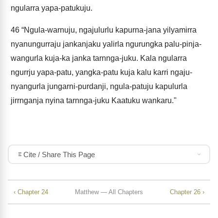
ngularra yapa-patukuju.
46
“Ngula-warnuju, ngajulurlu kapurna-jana yilyamirra
nyanungurraju jankanjaku yalirla ngurungka palu-pinja-
wangurla kuja-ka janka tarnnga-juku. Kala ngularra
ngurrju yapa-patu, yangka-patu kuja kalu karri ngaju-
nyangurla jungarni-purdanji, ngula-patuju kapulurla
jirrnganja nyina tarnnga-juku Kaatuku wankaru."
Cite / Share This Page
‹ Chapter 24
Matthew — All Chapters
Chapter 26 ›