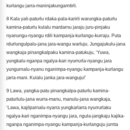
kurlangu jarra-maninjakungarntirli.
8
Kala yali-paturlu rdaka-pala-karirli warungka-paturlu
kamina-paturlu kulalu mardarnu jaraju juru-pinjaku
nyanungu-nyangu rdili kampanja-kurlangu-kurraju. Puta
rdurlungulpalu-jana jara-wangu warluju. Jungajukulu-jana
wangkaja pinangkalpaku kamina-patukuju, ‘Yuwa,
yungkalu-nganpa ngalya-kari nyurrurla-nyangu jara
yungurnalu-nyanu nganimpa-nyangu kampanja-kurlangu
jarra-mani. Kulalu janka jara-wanguju!’
9
Lawa, yangka-patu pinangkalpa-paturlu kamina-
paturlulu-jana wurra-manu, manulu-jana wangkaja,
‘Lawa, kajilparnalu-nyarra yungkarlarra nyurrurlaku
ngalya-kari nganimpa-nyangu jara, ngula-jangkaju kajika-
nganpa nganimpa-nyangu kampanja-kurlanguju jurnta