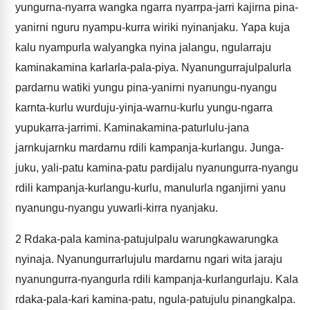
yungurna-nyarra wangka ngarra nyarrpa-jarri kajirna pina-
yanirni nguru nyampu-kurra wiriki nyinanjaku. Yapa kuja
kalu nyampurla walyangka nyina jalangu, ngularraju
kaminakamina karlarla-pala-piya. Nyanungurrajulpalurla
pardarnu watiki yungu pina-yanirni nyanungu-nyangu
karnta-kurlu wurduju-yinja-warnu-kurlu yungu-ngarra
yupukarra-jarrimi. Kaminakamina-paturlulu-jana
jarnkujarnku mardarnu rdili kampanja-kurlangu. Junga-
juku, yali-patu kamina-patu pardijalu nyanungurra-nyangu
rdili kampanja-kurlangu-kurlu, manulurla nganjirni yanu
nyanungu-nyangu yuwarli-kirra nyanjaku.
2
Rdaka-pala kamina-patujulpalu warungkawarungka
nyinaja. Nyanungurrarlujulu mardarnu ngari wita jaraju
nyanungurra-nyangurla rdili kampanja-kurlangurlaju. Kala
rdaka-pala-kari kamina-patu, ngula-patujulu pinangkalpa.