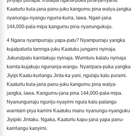
yinyaju purlapa. Kulalpa ngana-puka pina-jarriyarla.
Kaaturlu kula-jana panu-juku kangurnu pina walya-jangka
nyanungu-nyangu ngurra-kurra, lawa. Ngari-jana
144,000-pala-mipa kangurnu pina nyanungukuju.
4
Ngana nyampurraju yapa-patu? Nyampurraju yangka
kujalpalurla tarnnga-juku Kaatuku jungarni nyinaja.
Jukurulpalu karntakuju nyinaja. Wurnturu kalalu nyinaja
karnta-kujakuju ngunanja-wangu. Nyarrpara-puka yangka
Jiyipi Kaatu-kurlangu Jinta-ka yani, ngulaju kalu purami.
Kaaturlu kula-jana panu-juku kangurnu pina walya-
jangka, lawa. Kangurnu-jana pina 144,000-pala-mipa.
Nyanungurraju ngurrju-nyayirni ngula kalu-palangu
warntarri-piya karrimi Kaatuku manu nyanungu-nyanguku
Jiyipiki Jintaku. Ngaka, Kaaturlu kapu-jana yapa panu-
karirlangu kanyirni.