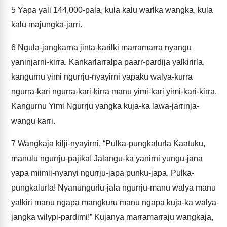
5
Yapa yali 144,000-pala, kula kalu warlka wangka, kula
kalu majungka-jarri.
6
Ngula-jangkarna jinta-karilki marramarra nyangu
yaninjarni-kirra. Kankarlarralpa paarr-pardija yalkirirla,
kangurnu yimi ngurrju-nyayirni yapaku walya-kurra
ngurra-kari ngurra-kari-kirra manu yimi-kari yimi-kari-kirra.
Kangurnu Yimi Ngurrju yangka kuja-ka lawa-jarrinja-
wangu karri.
7
Wangkaja kilji-nyayirni, “Pulka-pungkalurla Kaatuku,
manulu ngurrju-pajika! Jalangu-ka yanirni yungu-jana
yapa miimii-nyanyi ngurrju-japa punku-japa. Pulka-
pungkalurla! Nyanungurlu-jala ngurrju-manu walya manu
yalkiri manu ngapa mangkuru manu ngapa kuja-ka walya-
jangka wilypi-pardimi!” Kujanya marramarraju wangkaja,