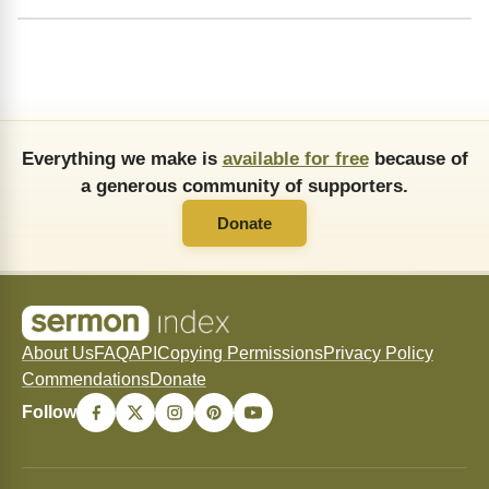
Everything we make is
available for free
because of
a generous community of supporters.
Donate
About Us
FAQ
API
Copying Permissions
Privacy Policy
Commendations
Donate
Follow