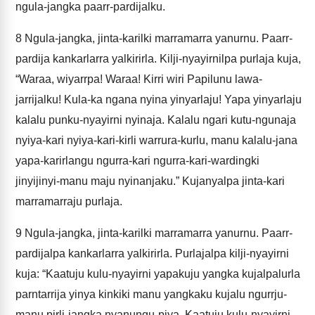
ngula-jangka paarr-pardijalku.
8
Ngula-jangka, jinta-karilki marramarra yanurnu. Paarr-
pardija kankarlarra yalkirirla. Kilji-nyayirnilpa purlaja kuja,
“Waraa, wiyarrpa! Waraa! Kirri wiri Papilunu lawa-
jarrijalku! Kula-ka ngana nyina yinyarlaju! Yapa yinyarlaju
kalalu punku-nyayirni nyinaja. Kalalu ngari kutu-ngunaja
nyiya-kari nyiya-kari-kirli warrura-kurlu, manu kalalu-jana
yapa-karirlangu ngurra-kari ngurra-kari-wardingki
jinyijinyi-manu maju nyinanjaku.” Kujanyalpa jinta-kari
marramarraju purlaja.
9
Ngula-jangka, jinta-karilki marramarra yanurnu. Paarr-
pardijalpa kankarlarra yalkirirla. Purlajalpa kilji-nyayirni
kuja: “Kaatuju kulu-nyayirni yapakuju yangka kujalpalurla
parntarrija yinya kinkiki manu yangkaku kujalu ngurrju-
manu pirli-jangka nyanungu-piya. Kaatuju kulu-nyayirni