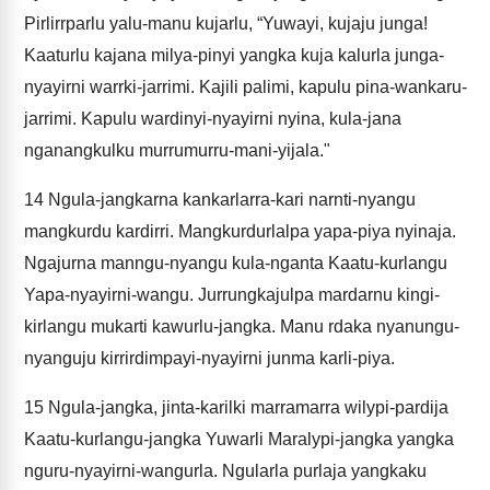
Pirlirrparlu yalu-manu kujarlu, “Yuwayi, kujaju junga!
Kaaturlu kajana milya-pinyi yangka kuja kalurla junga-
nyayirni warrki-jarrimi. Kajili palimi, kapulu pina-wankaru-
jarrimi. Kapulu wardinyi-nyayirni nyina, kula-jana
nganangkulku murrumurru-mani-yijala."
14
Ngula-jangkarna kankarlarra-kari narnti-nyangu
mangkurdu kardirri. Mangkurdurlalpa yapa-piya nyinaja.
Ngajurna manngu-nyangu kula-nganta Kaatu-kurlangu
Yapa-nyayirni-wangu. Jurrungkajulpa mardarnu kingi-
kirlangu mukarti kawurlu-jangka. Manu rdaka nyanungu-
nyanguju kirrirdimpayi-nyayirni junma karli-piya.
15
Ngula-jangka, jinta-karilki marramarra wilypi-pardija
Kaatu-kurlangu-jangka Yuwarli Maralypi-jangka yangka
nguru-nyayirni-wangurla. Ngularla purlaja yangkaku