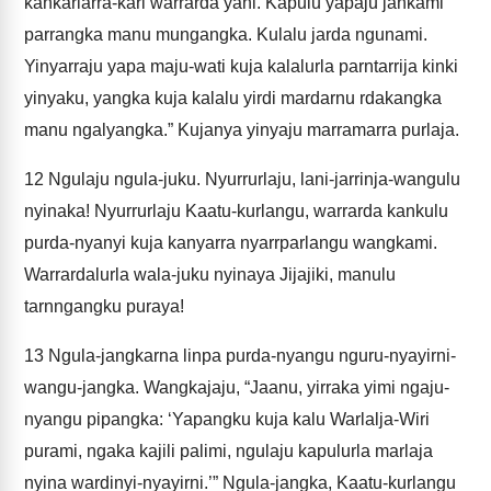
kankarlarra-kari warrarda yani. Kapulu yapaju jankami
parrangka manu mungangka. Kulalu jarda ngunami.
Yinyarraju yapa maju-wati kuja kalalurla parntarrija kinki
yinyaku, yangka kuja kalalu yirdi mardarnu rdakangka
manu ngalyangka.” Kujanya yinyaju marramarra purlaja.
12
Ngulaju ngula-juku. Nyurrurlaju, lani-jarrinja-wangulu
nyinaka! Nyurrurlaju Kaatu-kurlangu, warrarda kankulu
purda-nyanyi kuja kanyarra nyarrparlangu wangkami.
Warrardalurla wala-juku nyinaya Jijajiki, manulu
tarnngangku puraya!
13
Ngula-jangkarna linpa purda-nyangu nguru-nyayirni-
wangu-jangka. Wangkajaju, “Jaanu, yirraka yimi ngaju-
nyangu pipangka: ‘Yapangku kuja kalu Warlalja-Wiri
purami, ngaka kajili palimi, ngulaju kapulurla marlaja
nyina wardinyi-nyayirni.’” Ngula-jangka, Kaatu-kurlangu