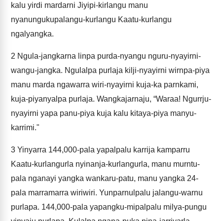
kalu yirdi mardarni Jiyipi-kirlangu manu
nyanungukupalangu-kurlangu Kaatu-kurlangu
ngalyangka.
2
Ngula-jangkarna linpa purda-nyangu nguru-nyayirni-
wangu-jangka. Ngulalpa purlaja kilji-nyayirni wirnpa-piya
manu marda ngawarra wiri-nyayirni kuja-ka parnkami,
kuja-piyanyalpa purlaja. Wangkajarnaju, “Waraa! Ngurrju-
nyayirni yapa panu-piya kuja kalu kitaya-piya manyu-
karrimi."
3
Yinyarra 144,000-pala yapalpalu karrija kamparru
Kaatu-kurlangurla nyinanja-kurlangurla, manu murntu-
pala nganayi yangka wankaru-patu, manu yangka 24-
pala marramarra wiriwiri. Yunparnulpalu jalangu-warnu
purlapa. 144,000-pala yapangku-mipalpalu milya-pungu