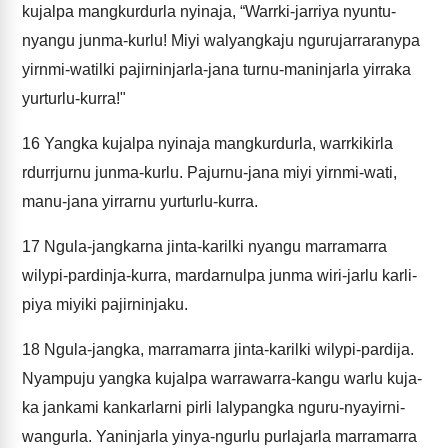
kujalpa mangkurdurla nyinaja, “Warrki-jarriya nyuntu-
nyangu junma-kurlu! Miyi walyangkaju ngurujarraranypa
yirnmi-watilki pajirninjarla-jana turnu-maninjarla yirraka
yurturlu-kurra!"
16
Yangka kujalpa nyinaja mangkurdurla, warrkikirla
rdurrjurnu junma-kurlu. Pajurnu-jana miyi yirnmi-wati,
manu-jana yirrarnu yurturlu-kurra.
17
Ngula-jangkarna jinta-karilki nyangu marramarra
wilypi-pardinja-kurra, mardarnulpa junma wiri-jarlu karli-
piya miyiki pajirninjaku.
18
Ngula-jangka, marramarra jinta-karilki wilypi-pardija.
Nyampuju yangka kujalpa warrawarra-kangu warlu kuja-
ka jankami kankarlarni pirli lalypangka nguru-nyayirni-
wangurla. Yaninjarla yinya-ngurlu purlajarla marramarra