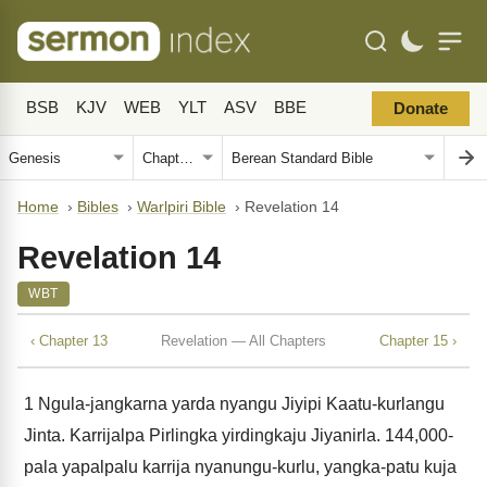
BSB
KJV
WEB
YLT
ASV
BBE
Donate
Home
›
Bibles
›
Warlpiri Bible
›
Revelation 14
Revelation 14
WBT
‹ Chapter 13
Revelation — All Chapters
Chapter 15 ›
1
Ngula-jangkarna yarda nyangu Jiyipi Kaatu-kurlangu
Jinta. Karrijalpa Pirlingka yirdingkaju Jiyanirla. 144,000-
pala yapalpalu karrija nyanungu-kurlu, yangka-patu kuja