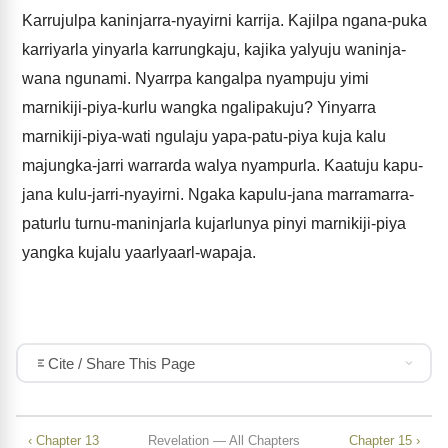
Karrujulpa kaninjarra-nyayirni karrija. Kajilpa ngana-puka
karriyarla yinyarla karrungkaju, kajika yalyuju waninja-
wana ngunami. Nyarrpa kangalpa nyampuju yimi
marnikiji-piya-kurlu wangka ngalipakuju? Yinyarra
marnikiji-piya-wati ngulaju yapa-patu-piya kuja kalu
majungka-jarri warrarda walya nyampurla. Kaatuju kapu-
jana kulu-jarri-nyayirni. Ngaka kapulu-jana marramarra-
paturlu turnu-maninjarla kujarlunya pinyi marnikiji-piya
yangka kujalu yaarlyaarl-wapaja.
Cite / Share This Page
‹ Chapter 13
Revelation — All Chapters
Chapter 15 ›