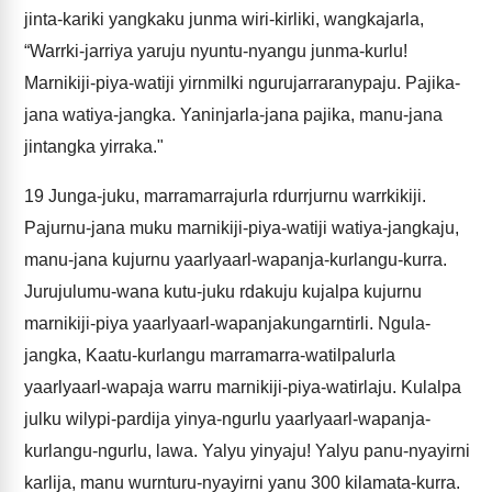
jinta-kariki yangkaku junma wiri-kirliki, wangkajarla,
“Warrki-jarriya yaruju nyuntu-nyangu junma-kurlu!
Marnikiji-piya-watiji yirnmilki ngurujarraranypaju. Pajika-
jana watiya-jangka. Yaninjarla-jana pajika, manu-jana
jintangka yirraka."
19
Junga-juku, marramarrajurla rdurrjurnu warrkikiji.
Pajurnu-jana muku marnikiji-piya-watiji watiya-jangkaju,
manu-jana kujurnu yaarlyaarl-wapanja-kurlangu-kurra.
Jurujulumu-wana kutu-juku rdakuju kujalpa kujurnu
marnikiji-piya yaarlyaarl-wapanjakungarntirli. Ngula-
jangka, Kaatu-kurlangu marramarra-watilpalurla
yaarlyaarl-wapaja warru marnikiji-piya-watirlaju. Kulalpa
julku wilypi-pardija yinya-ngurlu yaarlyaarl-wapanja-
kurlangu-ngurlu, lawa. Yalyu yinyaju! Yalyu panu-nyayirni
karlija, manu wurnturu-nyayirni yanu 300 kilamata-kurra.