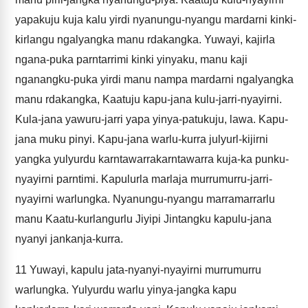
yapakuju kuja kalu yirdi nyanungu-nyangu mardarni kinki-
kirlangu ngalyangka manu rdakangka. Yuwayi, kajirla
ngana-puka parntarrimi kinki yinyaku, manu kaji
nganangku-puka yirdi manu nampa mardarni ngalyangka
manu rdakangka, Kaatuju kapu-jana kulu-jarri-nyayirni.
Kula-jana yawuru-jarri yapa yinya-patukuju, lawa. Kapu-
jana muku pinyi. Kapu-jana warlu-kurra julyurl-kijirni
yangka yulyurdu karntawarrakarntawarra kuja-ka punku-
nyayirni parntimi. Kapulurla marlaja murrumurru-jarri-
nyayirni warlungka. Nyanungu-nyangu marramarrarlu
manu Kaatu-kurlangurlu Jiyipi Jintangku kapulu-jana
nyanyi jankanja-kurra.
11
Yuwayi, kapulu jata-nyanyi-nyayirni murrumurru
warlungka. Yulyurdu warlu yinya-jangka kapu