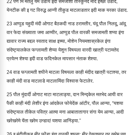
22
पण मि मतलु येम उंडाय इदी समजाशी तीस्कुनेद माद इच्छा उंडाद,
येनटीक की इ गट विरुद्ध आन्नी तीकुड माटलाडतार इदी माक यरका उंडाद.
23
आप्पुड यहुदी मंदी ओगाट बैठकदी नाड ठरामतीर, यंदू पौल निलदू, आंदू
वार फेदा संख्याता जमा आय्यीर, आप्पुड पौल वारकी समजामती शप्या इंगा
द्यावार राज्य बद्दल स्वताद साक्ष इच्या, मोशेन नियमशास्रकेल इंगा
संदेष्ट्यालकेल फग्लामती शेप्या येशुन विषयला वारदी खात्री पटामतेद
प्रयेत्न शेश्या इदी वाड फदिनकेल मापसार नंताक शेश्या.
24
वाड फग्लामती शपीने माटला विषयला काही मंदीद खात्री पटाश्या, तर
काही मंदी वाड माटलाडे माटलामिंदा विश्वास फेटालेर.
25
पौल मुंदार्दी ओगाट माटा माटलाड्या, दान मिन्द्केल मतभेद आयी वार
पैकी काही मंदी लेशीर इंगा आंदकेल फोयेदेंक आंटीर, पौल आन्या, “यशया
संदेष्ट्याल तीकेल पवित्र आत्मा मना आबातातागार संगा येम आन्या, आदी
खरेखरेमे येंता खरेम उन्डाद! यशया आनिंड्या."
26
इ मंदीतीकुड मीर फोंडा इंगा वारकी शपना: मीर ऐकाश्यार तर खरेम पण