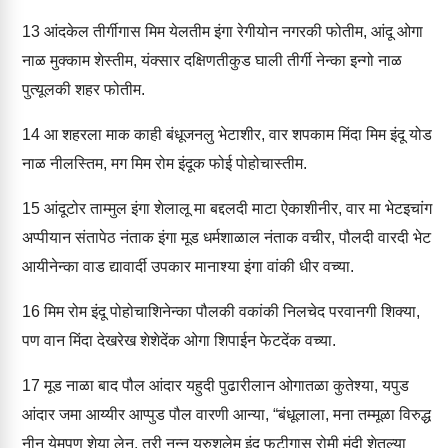
13
आंदकेल तीर्गीगास मिम येलतीम इंगा रेगीयोन नगरकी फोतीम, आंदू ओगा
नाळ मुक्काम शेस्तीम, यंक्सार दक्षिणतीकुड घाली तीर्गी नेन्का इन्गो नाळ
पुत्यूलकी शहर फोतीम.
14
आ शहरला माक काही बंधूजनलु भेटाशीर, वार शपकाम मिंदा मिम इंदू योड
नाळ नीलस्तिम, मग मिम रोम इंदूक फोई पोहोचास्तीम.
15
आंदूटोर ताम्मुल इंगा शेलालू मा बद्दलदी माटा ऐकाशीनीर, वार मा भेटइचांग
अप्पीयान संतापेठ नंताक इंगा मूड धर्मशाळाल नंताक वचीर, पौलदी वारदी भेट
आयीनेन्का वाड द्यावार्दी उपकार मानाश्या इंगा वांकी धीर वच्या.
16
मिम रोम इंदू पोहोचाशिनेन्का पौलकी वकांकी निलचेद परवानगी शिक्या,
पण वान मिंदा देखरेख शेशेदेंक ओगा शिपाईन फेटदेंक वच्या.
17
मूड नाळा बाद पौल आंदार यहुदी पुढारीलान ओगातळा कुतेश्या, यपुड
आंदार जमा आय्यीर आप्पुड पौल वारणी आन्या, “बंधूलाला, मना तम्मूळा विरुद्ध
नीन येमपण शेया लेन, तरी नन्नु यरुशलेम इंदू फटीगास रोमी मंदी शेतल्या