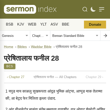
BSB
KJV
WEB
YLT
ASV
BBE
Donate
Home
›
Bibles
›
Waddar Bible
›
प्रेषितालाय फनील 28
प्रेषितालाय फनील 28
BCS
‹ Chapter 27
प्रेषितालाय फनील — All Chapters
Chapter 29 ›
1
यपुड माय काळलु सुखरूपता आंदूड भुमिक आंट्या, आप्पुड माक तेलच्या
की, आ बेटूद फेर मिलिता इल्ला उंडाद.
2
आंदू नीलचेटोर मासंगा संगेम ममताता वागाशीर, वार ओगाट शेकोटी आंशिर