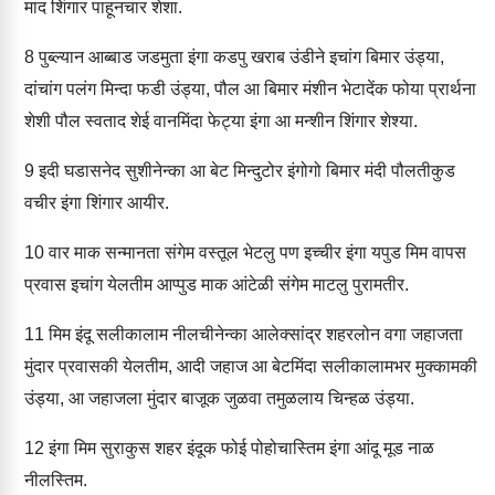
माद शिंगार पाहूनचार शेशा.
8
पुब्ल्यान आब्बाड जडमुता इंगा कडपु खराब उंडीने इचांग बिमार उंड्या,
दांचांग पलंग मिन्दा फडी उंड्या, पौल आ बिमार मंशीन भेटादेंक फोया प्रार्थना
शेशी पौल स्वताद शेई वानमिंदा फेट्या इंगा आ मन्शीन शिंगार शेश्या.
9
इदी घडासनेद सुशीनेन्का आ बेट मिन्दुटोर इंगोगो बिमार मंदी पौलतीकुड
वचीर इंगा शिंगार आयीर.
10
वार माक सन्मानता संगेम वस्तूल भेटलु पण इच्चीर इंगा यपुड मिम वापस
प्रवास इचांग येलतीम आप्पुड माक आंटेळी संगेम माटलु पुरामतीर.
11
मिम इंदू सलीकालाम नीलचीनेन्का आलेक्सांद्र शहरलोन वगा जहाजता
मुंदार प्रवासकी येलतीम, आदी जहाज आ बेटमिंदा सलीकालामभर मुक्कामकी
उंड्या, आ जहाजला मुंदार बाजूक जुळवा तमुळलाय चिन्हळ उंड्या.
12
इंगा मिम सुराकुस शहर इंदूक फोई पोहोचास्तिम इंगा आंदू मूड नाळ
नीलस्तिम.