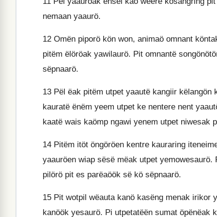
11
Pël yaauröak ensel kaö weëre kosangring pit
nemaan yaaurö.
12
Omën piporö kön won, animaö omnant könta
pitëm ëlöröak yawilaurö. Pit omnantë songönöt
sëpnaarö.
13
Pël ëak pitëm utpet yaautë kangiir këlangön k
kauratë ënëm yeem utpet ke nentere nent yaaut
kaatë wais kaömp ngawi yenem utpet niwesak pi
14
Pitëm itöt öngöröen kentre kauraring iteneim
yaauröen wiap sësë mëak utpet yemowesaurö. P
pilörö pit es parëaöök së kö sëpnaarö.
15
Pit wotpil wëauta kanö kasëng menak irikor
kanöök yesaurö. Pi utpetatëën sumat öpënëak 