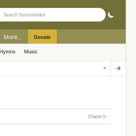
More..
Donate
Hymns
Music
Chapter 3 ›