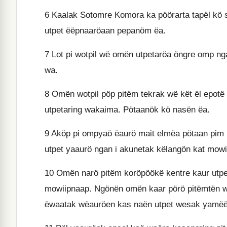
6
Kaalak Sotomre Komora ka pöörarta tapël kö
utpet ëëpnaaröaan pepanöm ëa.
7
Lot pi wotpil wë omën utpetaröa öngre omp n
wa.
8
Omën wotpil pöp pitëm tekrak wë kët ël epotë 
utpetaring wakaima. Pötaanök kö nasën ëa.
9
Aköp pi ompyaö ëaurö mait elmëa pötaan pim
utpet yaaurö ngan i akunetak këlangön kat mowi
10
Omën narö pitëm koröpöökë kentre kaur utp
mowiipnaap. Ngönën omën kaar pörö pitëmtën 
ëwaatak wëauröen kas naën utpet wesak yamëë