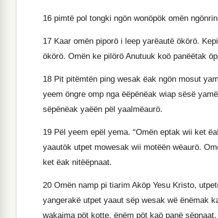
16
pimtë pol tongki ngön wonöpök omën ngönrin
17
Kaar omën piporö i leep yarëautë ökörö. Kep
ökörö. Omën ke pilörö Anutuuk koö panëëtak ö
18
Pit pitëmtën ping wesak ëak ngön mosut ya
yeem öngre omp nga ëëpënëak wiap sësë yamëë
sëpënëak yaëën pël yaalmëaurö.
19
Pël yeem epël yema. “Omën eptak wii ket ëa
yaautök utpet mowesak wii motëën wëaurö. Omën
ket ëak nitëëpnaat.
20
Omën namp pi tiarim Aköp Yesu Kristo, utpe
yangerakë utpet yaaut sëp wesak wë ënëmak kaa
wakaima pöt kotte, ënëm pöt kaö panë sëpnaat.