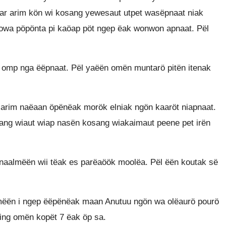
aar arim kön wi kosang yewesaut utpet wasëpnaat niak
owa pöpönta pi kaöap pöt ngep ëak wonwon apnaat. Pël
 omp nga ëëpnaat. Pël yaëën omën muntarö pitën itenak
arim naëaan öpënëak morök elniak ngön kaaröt niapnaat.
ng wiaut wiap nasën kosang wiakaimaut peene pet irën
naalmëën wii tëak es parëaöök moolëa. Pël ëën koutak së
ëën i ngep ëëpënëak maan Anutuu ngön wa olëaurö pourö
ing omën kopët 7 ëak öp sa.