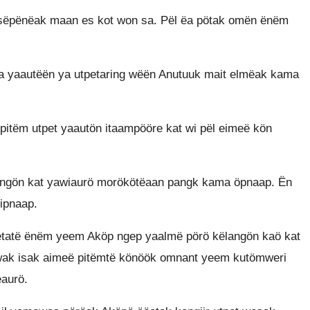
 sëpënëak maan es kot won sa. Pël ëa pötak omën ënëm
ga yaautëën ya utpetaring wëën Anutuuk mait elmëak kama
pitëm utpet yaautön itaampööre kat wi pël eimeë kön
 ngön kat yawiaurö morökötëaan pangk kama öpnaap. Ën
ipnaap.
etatë ënëm yeem Aköp ngep yaalmë pörö këlangön kaö kat
wak isak aimeë pitëmtë könöök omnant yeem kutömweri
aurö.