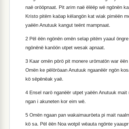
naë orööpnaat. Pit arim naë ëlëëp wë ngönën k
Kristo pitëm kaöap këlangön kat wiak pimëën m
yaëën Anutuuk kangut teënt mampnaat.
2
Pël ëën ngönën omën selap pitëm yaaul öngre
ngönënë kanöön utpet wesak apnaat.
3
Kaar omën pörö pit monere urömatön war ëën 
Omën ke pëlöröaan Anutuuk ngaanëër ngön kosa
kö sëpënëak yaë.
4
Ensel narö nganëër utpet yaëën Anutuuk mait 
ngan i akuneten kor eim wë.
5
Omën ngaan pan wakaimauröeta pi mait naalm
kö sa. Pël ëën Noa wotpil wëauta ngönte yaaupr