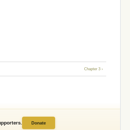
Chapter 3 ›
pporters.
Donate