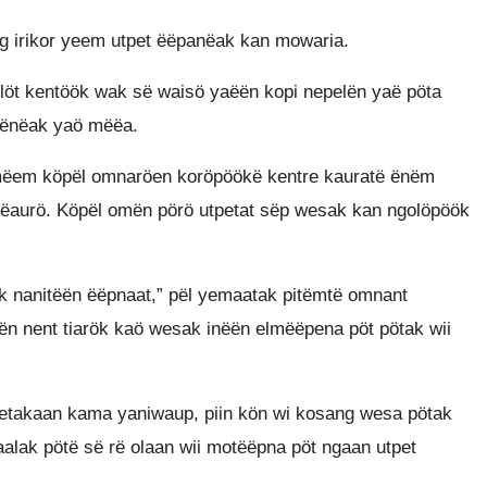
g irikor yeem utpet ëëpanëak kan mowaria.
ilöt kentöök wak së waisö yaëën kopi nepelën yaë pöta
pënëak yaö mëëa.
mëem köpël omnaröen koröpöökë kentre kauratë ënëm
aurö. Köpël omën pörö utpetat sëp wesak kan ngolöpöök
k nanitëën ëëpnaat,” pël yemaatak pitëmtë omnant
 nent tiarök kaö wesak inëën elmëëpena pöt pötak wii
tetakaan kama yaniwaup, piin kön wi kosang wesa pötak
lak pötë së rë olaan wii motëëpna pöt ngaan utpet