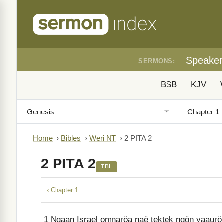
Speake
SERMONS:
BSB
KJV
Home
›
Bibles
›
Weri NT
›
2 PITA 2
2 PITA 2
TBL
‹ Chapter 1
1
Ngaan Israel omnaröa naë tektek ngön yaaurö