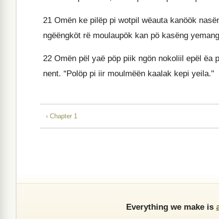
21
Omën ke pilëp pi wotpil wëauta kanöök nasë
ngëëngköt rë moulaupök kan pö kasëng yemang
22
Omën pël yaë pöp piik ngön nokoliil epël ëa 
nent. “Polöp pi iir moulmëën kaalak kepi yeila."
‹ Chapter 1
Everything we make is