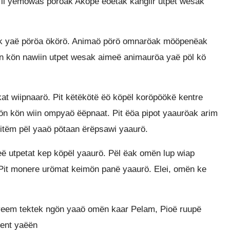
 il yemowas pöröak Aköpë ëöetak kangiir utpet wesak
k yaë pöröa ökörö. Animaö pörö omnaröak mööpenëak
ön kön nawiin utpet wesak aimeë animauröa yaë pöl kö
at wiipnaarö. Pit këtëkötë ëö köpël koröpöökë kentre
ön kön wiin ompyaö ëëpnaat. Pit ëöa pipot yaauröak arim
tëm pël yaaö pötaan ërëpsawi yaaurö.
eë utpetat kep köpël yaaurö. Pël ëak omën lup wiap
it monere urömat keimön panë yaaurö. Elei, omën ke
 yeem tektek ngön yaaö omën kaar Pelam, Pioë ruupë
kent yaëën