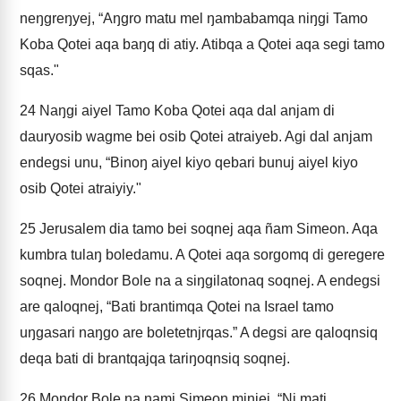
neŋgreŋyej, “Aŋgro matu mel ŋambabamqa niŋgi Tamo
Koba Qotei aqa baŋq di atiy. Atibqa a Qotei aqa segi tamo
sqas."
24
Naŋgi aiyel Tamo Koba Qotei aqa dal anjam di
dauryosib wagme bei osib Qotei atraiyeb. Agi dal anjam
endegsi unu, “Binoŋ aiyel kiyo qebari bunuj aiyel kiyo
osib Qotei atraiyiy."
25
Jerusalem dia tamo bei soqnej aqa ñam Simeon. Aqa
kumbra tulaŋ boledamu. A Qotei aqa sorgomq di geregere
soqnej. Mondor Bole na a siŋgilatonaq soqnej. A endegsi
are qaloqnej, “Bati brantimqa Qotei na Israel tamo
uŋgasari naŋgo are boletetnjrqas.” A degsi are qaloqnsiq
deqa bati di brantqajqa tariŋoqnsiq soqnej.
26
Mondor Bole na nami Simeon minjej, “Ni mati