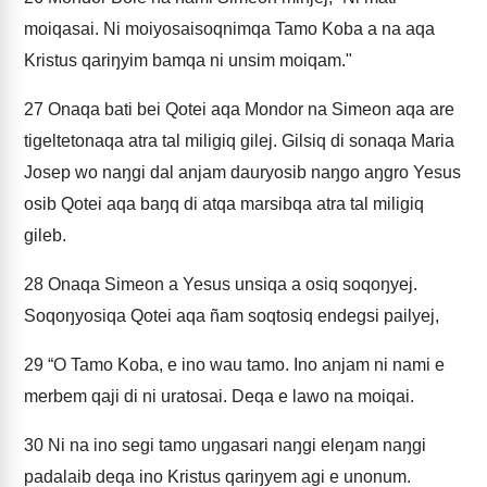
moiqasai. Ni moiyosaisoqnimqa Tamo Koba a na aqa
Kristus qariŋyim bamqa ni unsim moiqam."
27
Onaqa bati bei Qotei aqa Mondor na Simeon aqa are
tigeltetonaqa atra tal miligiq gilej. Gilsiq di sonaqa Maria
Josep wo naŋgi dal anjam dauryosib naŋgo aŋgro Yesus
osib Qotei aqa baŋq di atqa marsibqa atra tal miligiq
gileb.
28
Onaqa Simeon a Yesus unsiqa a osiq soqoŋyej.
Soqoŋyosiqa Qotei aqa ñam soqtosiq endegsi pailyej,
29
“O Tamo Koba, e ino wau tamo. Ino anjam ni nami e
merbem qaji di ni uratosai. Deqa e lawo na moiqai.
30
Ni na ino segi tamo uŋgasari naŋgi eleŋam naŋgi
padalaib deqa ino Kristus qariŋyem agi e unonum.