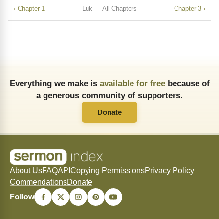
‹ Chapter 1
Luk — All Chapters
Chapter 3 ›
Everything we make is
available for free
because of
a generous community of supporters.
Donate
About Us
FAQ
API
Copying Permissions
Privacy Policy
Commendations
Donate
Follow