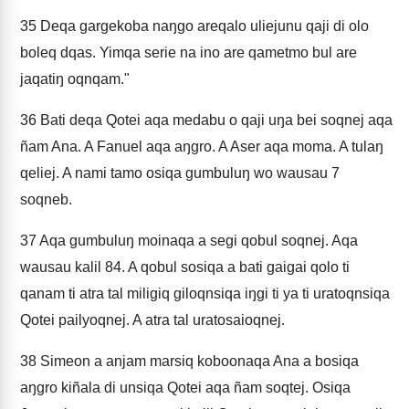
35
Deqa gargekoba naŋgo areqalo uliejunu qaji di olo
boleq dqas. Yimqa serie na ino are qametmo bul are
jaqatiŋ oqnqam."
36
Bati deqa Qotei aqa medabu o qaji uŋa bei soqnej aqa
ñam Ana. A Fanuel aqa aŋgro. A Aser aqa moma. A tulaŋ
qeliej. A nami tamo osiqa gumbuluŋ wo wausau 7
soqneb.
37
Aqa gumbuluŋ moinaqa a segi qobul soqnej. Aqa
wausau kalil 84. A qobul sosiqa a bati gaigai qolo ti
qanam ti atra tal miligiq giloqnsiqa iŋgi ti ya ti uratoqnsiqa
Qotei pailyoqnej. A atra tal uratosaioqnej.
38
Simeon a anjam marsiq koboonaqa Ana a bosiqa
aŋgro kiñala di unsiqa Qotei aqa ñam soqtej. Osiqa