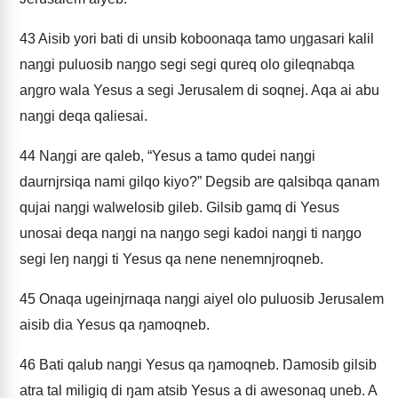
43
Aisib yori bati di unsib koboonaqa tamo uŋgasari kalil
naŋgi puluosib naŋgo segi segi qureq olo gileqnabqa
aŋgro wala Yesus a segi Jerusalem di soqnej. Aqa ai abu
naŋgi deqa qaliesai.
44
Naŋgi are qaleb, “Yesus a tamo qudei naŋgi
daurnjrsiqa nami gilqo kiyo?” Degsib are qalsibqa qanam
qujai naŋgi walwelosib gileb. Gilsib gamq di Yesus
unosai deqa naŋgi na naŋgo segi kadoi naŋgi ti naŋgo
segi leŋ naŋgi ti Yesus qa nene nenemnjroqneb.
45
Onaqa ugeinjrnaqa naŋgi aiyel olo puluosib Jerusalem
aisib dia Yesus qa ŋamoqneb.
46
Bati qalub naŋgi Yesus qa ŋamoqneb. Ŋamosib gilsib
atra tal miligiq di ŋam atsib Yesus a di awesonaq uneb. A