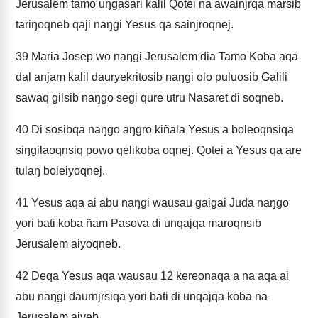
Jerusalem tamo uŋgasari kalil Qotei na awainjrqa marsib
tariŋoqneb qaji naŋgi Yesus qa sainjroqnej.
39
Maria Josep wo naŋgi Jerusalem dia Tamo Koba aqa
dal anjam kalil dauryekritosib naŋgi olo puluosib Galili
sawaq gilsib naŋgo segi qure utru Nasaret di soqneb.
40
Di sosibqa naŋgo aŋgro kiñala Yesus a boleoqnsiqa
siŋgilaoqnsiq powo qelikoba oqnej. Qotei a Yesus qa are
tulaŋ boleiyoqnej.
41
Yesus aqa ai abu naŋgi wausau gaigai Juda naŋgo
yori bati koba ñam Pasova di unqajqa maroqnsib
Jerusalem aiyoqneb.
42
Deqa Yesus aqa wausau 12 kereonaqa a na aqa ai
abu naŋgi daurnjrsiqa yori bati di unqajqa koba na
Jerusalem aiyeb.