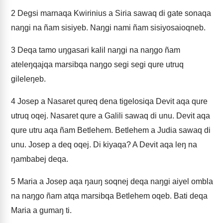
2
Degsi marnaqa Kwirinius a Siria sawaq di gate sonaqa
naŋgi na ñam sisiyeb. Naŋgi nami ñam sisiyosaioqneb.
3
Deqa tamo uŋgasari kalil naŋgi na naŋgo ñam
ateleŋqajqa marsibqa naŋgo segi segi qure utruq
gileleŋeb.
4
Josep a Nasaret qureq dena tigelosiqa Devit aqa qure
utruq oqej. Nasaret qure a Galili sawaq di unu. Devit aqa
qure utru aqa ñam Betlehem. Betlehem a Judia sawaq di
unu. Josep a deq oqej. Di kiyaqa? A Devit aqa leŋ na
ŋambabej deqa.
5
Maria a Josep aqa ŋauŋ soqnej deqa naŋgi aiyel ombla
na naŋgo ñam atqa marsibqa Betlehem oqeb. Bati deqa
Maria a gumaŋ ti.