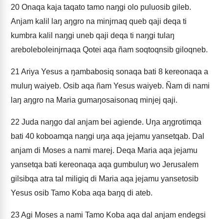
20
Onaqa kaja taqato tamo naŋgi olo puluosib gileb.
Anjam kalil laŋ aŋgro na minjrnaq queb qaji deqa ti
kumbra kalil naŋgi uneb qaji deqa ti naŋgi tulaŋ
areboleboleinjrnaqa Qotei aqa ñam soqtoqnsib giloqneb.
21
Ariya Yesus a ŋambabosiq sonaqa bati 8 kereonaqa a
muluŋ waiyeb. Osib aqa ñam Yesus waiyeb. Ñam di nami
laŋ aŋgro na Maria gumaŋosaisonaq minjej qaji.
22
Juda naŋgo dal anjam bei agiende. Uŋa aŋgrotimqa
bati 40 koboamqa naŋgi uŋa aqa jejamu yansetqab. Dal
anjam di Moses a nami marej. Deqa Maria aqa jejamu
yansetqa bati kereonaqa aqa gumbuluŋ wo Jerusalem
gilsibqa atra tal miligiq di Maria aqa jejamu yansetosib
Yesus osib Tamo Koba aqa baŋq di ateb.
23
Agi Moses a nami Tamo Koba aqa dal anjam endegsi