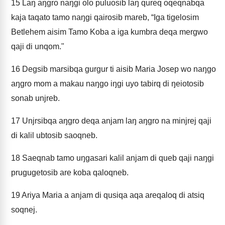
15
Laŋ aŋgro naŋgi olo puluosib laŋ qureq oqeqnabqa
kaja taqato tamo naŋgi qairosib mareb, “Iga tigelosim
Betlehem aisim Tamo Koba a iga kumbra deqa mergwo
qaji di unqom."
16
Degsib marsibqa gurgur ti aisib Maria Josep wo naŋgo
aŋgro mom a makau naŋgo iŋgi uyo tabirq di ŋeiotosib
sonab unjreb.
17
Unjrsibqa aŋgro deqa anjam laŋ aŋgro na minjrej qaji
di kalil ubtosib saoqneb.
18
Saeqnab tamo uŋgasari kalil anjam di queb qaji naŋgi
prugugetosib are koba qaloqneb.
19
Ariya Maria a anjam di qusiqa aqa areqaloq di atsiq
soqnej.