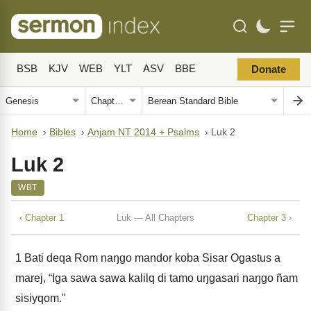
BSB
KJV
WEB
YLT
ASV
BBE
Donate
Home
›
Bibles
›
Anjam NT 2014 + Psalms
›
Luk 2
Luk 2
WBT
‹ Chapter 1
Luk — All Chapters
Chapter 3 ›
1
Bati deqa Rom naŋgo mandor koba Sisar Ogastus a
marej, “Iga sawa sawa kalilq di tamo uŋgasari naŋgo ñam
sisiyqom."