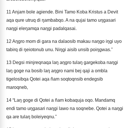
11
Anjam bole agiende. Bini Tamo Koba Kristus a Devit
aqa qure utruq di ŋambabqo. A na qujai tamo uŋgasari
naŋgi eleŋamqa naŋgi padalqasai.
12
Aŋgro mom di gara na dalaosib makau naŋgo iŋgi uyo
tabirq di ŋeiotonub unu. Niŋgi aisib unsib poiŋgwas."
13
Degsi minjreqnaqa laŋ aŋgro tulaŋ gargekoba naŋgi
laŋ goge na bosib laŋ aŋgro nami bej qaji a ombla
tigelosibqa Qotei aqa ñam soqtoqnsib endegsib
maroqneb,
14
“Laŋ goge di Qotei a ñam kobaquja oqo. Mandamq
endi tamo uŋgasari naŋgi lawo na soqnebe. Qotei a naŋgi
qa are tulaŋ boleiyeqnu."