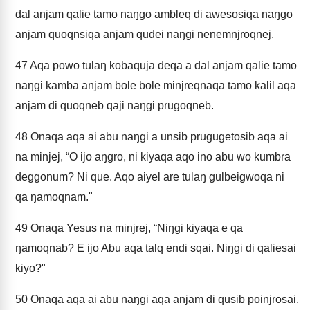
dal anjam qalie tamo naŋgo ambleq di awesosiqa naŋgo
anjam quoqnsiqa anjam qudei naŋgi nenemnjroqnej.
47
Aqa powo tulaŋ kobaquja deqa a dal anjam qalie tamo
naŋgi kamba anjam bole bole minjreqnaqa tamo kalil aqa
anjam di quoqneb qaji naŋgi prugoqneb.
48
Onaqa aqa ai abu naŋgi a unsib prugugetosib aqa ai
na minjej, “O ijo aŋgro, ni kiyaqa aqo ino abu wo kumbra
deggonum? Ni que. Aqo aiyel are tulaŋ gulbeigwoqa ni
qa ŋamoqnam."
49
Onaqa Yesus na minjrej, “Niŋgi kiyaqa e qa
ŋamoqnab? E ijo Abu aqa talq endi sqai. Niŋgi di qaliesai
kiyo?"
50
Onaqa aqa ai abu naŋgi aqa anjam di qusib poinjrosai.