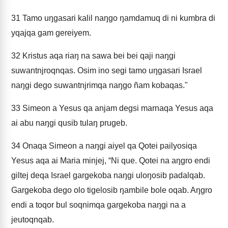
31
Tamo uŋgasari kalil naŋgo ŋamdamuq di ni kumbra di
yqajqa gam gereiyem.
32
Kristus aqa riaŋ na sawa bei bei qaji naŋgi
suwantnjroqnqas. Osim ino segi tamo uŋgasari Israel
naŋgi dego suwantnjrimqa naŋgo ñam kobaqas."
33
Simeon a Yesus qa anjam degsi marnaqa Yesus aqa
ai abu naŋgi qusib tulaŋ prugeb.
34
Onaqa Simeon a naŋgi aiyel qa Qotei pailyosiqa
Yesus aqa ai Maria minjej, “Ni que. Qotei na aŋgro endi
giltej deqa Israel gargekoba naŋgi uloŋosib padalqab.
Gargekoba dego olo tigelosib ŋambile bole oqab. Aŋgro
endi a toqor bul soqnimqa gargekoba naŋgi na a
jeutoqnqab.