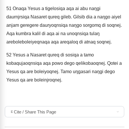
51
Onaqa Yesus a tigelosiqa aqa ai abu naŋgi
daurnjrsiqa Nasaret qureq gileb. Gilsib dia a naŋgo aiyel
anjam geregere dauryoqnsiqa naŋgo sorgomq di soqnej.
Aqa kumbra kalil di aqa ai na unoqnsiqa tulaŋ
areboleboleiyeqnaqa aqa areqaloq di atnaq soqnej.
52
Yesus a Nasaret qureq di sosiqa a tamo
kobaqujaoqnsiqa aqa powo dego qelikobaoqnej. Qotei a
Yesus qa are boleiyoqnej. Tamo uŋgasari naŋgi dego
Yesus qa are boleinjroqnej.
Cite / Share This Page