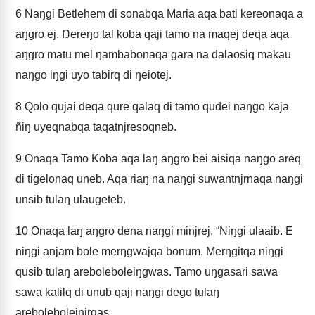
6
Naŋgi Betlehem di sonabqa Maria aqa bati kereonaqa a
aŋgro ej. Ŋereŋo tal koba qaji tamo na maqej deqa aqa
aŋgro matu mel ŋambabonaqa gara na dalaosiq makau
naŋgo iŋgi uyo tabirq di ŋeiotej.
8
Qolo qujai deqa qure qalaq di tamo qudei naŋgo kaja
ñiŋ uyeqnabqa taqatnjresoqneb.
9
Onaqa Tamo Koba aqa laŋ aŋgro bei aisiqa naŋgo areq
di tigelonaq uneb. Aqa riaŋ na naŋgi suwantnjrnaqa naŋgi
unsib tulaŋ ulaugeteb.
10
Onaqa laŋ aŋgro dena naŋgi minjrej, “Niŋgi ulaaib. E
niŋgi anjam bole merŋgwajqa bonum. Merŋgitqa niŋgi
qusib tulaŋ areboleboleiŋgwas. Tamo uŋgasari sawa
sawa kalilq di unub qaji naŋgi dego tulaŋ
areboleboleinjrqas.