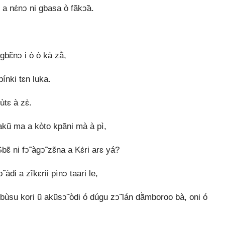
a nɛ́nↄ ni gbasa ò fãkↄ̃a.
bɛ̃nↄ i ò ò kà zã̀,
ínki tɛn luka.
tɛ à zɛ̀.
 akũ ma a kòto kpãni mà à pì,
ɛ̃ ni fↄ̃ àgↄ̃ zɛ̃na a Kɛ̀ri arɛ yá?
àdi a zĩkɛrii pìnↄ taari le,
bùsu kori ũ akũsↄ̃ òdi ó dúgu zↄ̃ lán dã̀mboroo bà, oni ó