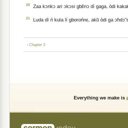
20
Zaa kↄnkↄ ari ↄkↄsi gbɛ̃nↄ dì gaga, òdi kakatɛ
21
Luda dì ń kuta lí gborońnɛ, akũ òdi ga ↄ̃ndↄ̃ s
‹ Chapter 3
Everything we make is