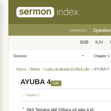
Speake
SERMONS:
BSB
KJV
Home
›
Bibles
›
Luda yã takada kũ Bisã yão
›
AYUBA 4
AYUBA 4
SIM
‹ Chapter 3
1
Akũ Temana gbɛ̃ Ɛlifaza yã wèa à pì: