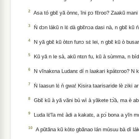
2
Asa tó gbɛ̃ yã ònnɛ, ĩni pↄ fɛ̃roo? Zaakũ mani 
3
Ǹ dↄn lákũ n lɛ́ dà gbɛ̃nↄa dasi nà, n gbɛ̃ kũ 
4
N yã gbɛ̃ kũ òtɛn funↄ sɛ̀ lei, n gbɛ̃ kũ ò bu
5
Kũ yã n le sà, akũ ntɛn fu, kũ à sùmma, n bídi
6
N vĩnakɛna Ludanɛ dí n laakari kpátɛroo? N kun
7
Ǹ laasun lɛ́ ǹ gwa! Kisira taarisaride lè ziki 
8
Gbɛ̃ kũ à yã vãni bú wì à yãkete tↄ̃̀a, ma è a
9
Luda lɛ́'ĩa mɛ́ àdi a kakatɛ, a pↄ́ bona a yĩn mɛ
10
A pũtãna kũ kòto gbãnao lán músuu bà dì l