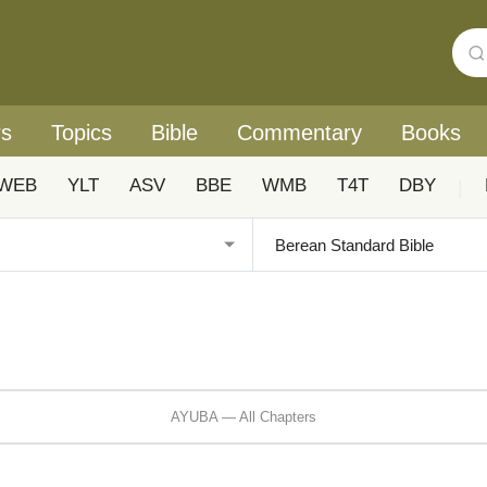
rs
Topics
Bible
Commentary
Books
WEB
YLT
ASV
BBE
WMB
T4T
DBY
|
AYUBA — All Chapters