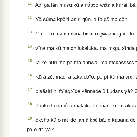
11
Àdi ga lán músu kũ à nↄ̀bↄↄ wɛ̀tɛ à kùraii bà, 
12
Yã sùma kpãni asiri gũn, a ĩa gɛ̃̀ ma sãn.
13
Gↄrↄ kũ matɛn nana bɛ̃̀nɛ o gwãani, gↄrↄ kũ g
14
vĩna ma kũ matɛn lukaluka, ma mɛ̀gu sĩnda p
15
Ĩa ke buri ma pa ma ãnnwa, ma mɛ̀kãsɛsɛɛ fù
16
Kũ à zɛ̀, mádi a taka dↄ̃ro, pↄ́ pì kú ma arɛ,
17
bisãsiri ni fↄ̃ àgↄ̃ de yãnnade ũ Ludanɛ yá? Gb
18
Zaakũ Luda dì a malaikanↄ náani kɛro, akũsↄ̃ 
19
ókↄ̃nↄ kũ ó mɛ̀ de lán ɛ̃ kpɛ́ bà, ó kasana de 
pↄ́ o dↄ yá?