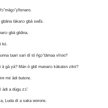
fↄ̃ màgↄ̃ yĩtɛnaro.
ń gbãna làkanↄ gbà swɛ̃̀ɛ.
sananↄ gbà gbãna.
 kɛ̀.
na taari sari dì tó ǹgↄ̃ tãmaa vĩroo?
ari à gà yá? Mán ò gbɛ̃ mananↄ kàkatɛn zikii?
bire mɛ́ àdi butɛnɛ.
́ àdi a dúgu zↄ̃.
áka, Luda dì a saka woronɛ.