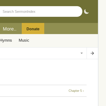
More..
Donate
Hymns
Music
Chapter 5 ›