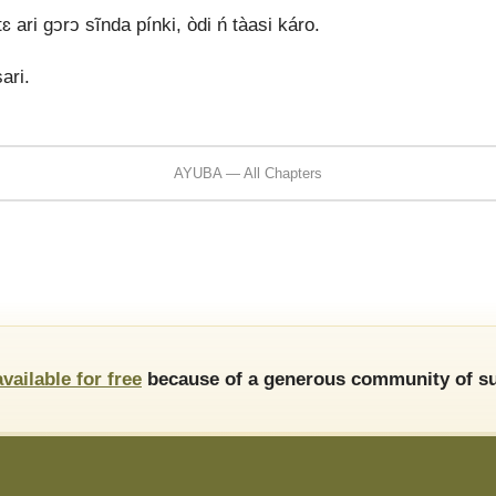
 ari gↄrↄ sĩnda pínki, òdi ń tàasi káro.
ari.
AYUBA — All Chapters
available for free
because of a generous community of su