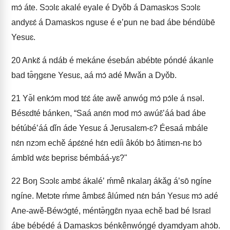
mɔ́ áte. Sɔɔlɛ akalé eyale é Dyǒb á Damaskɔs Sɔɔlɛ
andyɛɛ́ á Damaskɔs nguse é eʼpun ne bad ábe béndūbē
Yesuɛ.
20
Ankɛ̌ á ndáb é mekáne ésebán abébte póndé ákanle
bad tə̂ŋgɛne Yesuɛ, aá mɔ́ adé Mwǎn a Dyǒb.
21
Yə̌l enkɔ́m mod tɛ́ɛ́ áte awě anwóg mɔ́ pɔ́le á nsəl.
Bésɛdté bánken, “Saá anɛ́n mod mɔ́ awúɛ̄ʼáá bad ábe
bétúbéʼáá dǐn áde Yesuɛ á Jerusalɛm-ɛ? Éesaá mbále
nɛ́n nzɔm echě ápɛ́ɛ́né hɛ́n edíi âkób bɔ́ âtimɛn-nɛ bɔ́
ámbīd wɛ́ɛ beprisɛ bémbáá-yɛ?"
22
Boŋ Sɔɔlɛ ambɛ́ ákaléʼ ḿmê nkalaŋ ákǎg áʼsō ngíne
ngíne. Metɔte ḿme âmbɛɛ́ âlúmed nɛ́n bán Yesuɛ mɔ́ adé
Ane-awě-Béwɔ́gté, méntə̄ŋgɛ̄n nyaa echě bad bé Israɛl
ábe bébédé á Damaskɔs bénkênwóŋgé dyamdyam ahɔ́b.