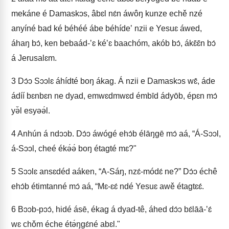
mekáne é Damaskɔs, âbɛl nɛ́n áwôŋ kunze echě nzé
anyíné bad ké béhéé ábe béhídeʼ nzii e Yesuɛ áwed,
áhaŋ bɔ́, ken bebaád-ʼɛ kéʼɛ baachóm, akób bɔ́, ákɛ̄ɛ̄n bɔ́
á Jerusalɛm.
3
Dɔ́ɔ Sɔɔlɛ áhídté boŋ ákag. Á nzii e Damaskɔs wɛ̂, áde
ádíí bɛnbɛn ne dyad, emwɛdmwɛd émbīd ádyōb, épɛn mɔ́
yə̌l esyəə́l.
4
Anhún á ndɔɔb. Dɔ́ɔ áwógé ehɔ́b élāŋgē mɔ́ aá, “Á-Sɔɔl,
á-Sɔɔl, cheé ékə́ə́ boŋ étagté mɛ?"
5
Sɔɔlɛ ansɛdéd aáken, “A-Sáŋ, nzɛ́-módɛ́ ne?” Dɔ́ɔ échê
ehɔ́b étimtanné mɔ́ aá, “Mɛ-ɛɛ́ ndé Yesuɛ awě étagtɛɛ́.
6
Bɔɔb-pɔɔ́, hidé ásē, ékag á dyad-tê, áhed dɔ́ɔ bɛ́lāā-ʼɛ́
wɛ chǒm éche étə́ŋgɛ́né abɛl."