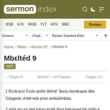
BSB
KJV
WEB
YLT
ASV
BBE
Donate
Home
›
Bibles
›
Akoose NT
›
Mbɛltéd 9
Mbɛltéd 9
WBT
‹ Chapter 8
Mbɛltéd — All Chapters
Chapter 10 ›
1
Bɔɔb-pɔɔ́ Sɔɔlɛ ambɛ́ ákīmēʼ âwúu bembapɛɛ ábe
Sáŋgwɛ́ɛ́. Ankɛ̌ wɛ́ɛ prisɛ ambáámbáa,
2
aláá mɔ́ aá átel kálag échě ábɛɛ́ belyə́ged bé ndáb é