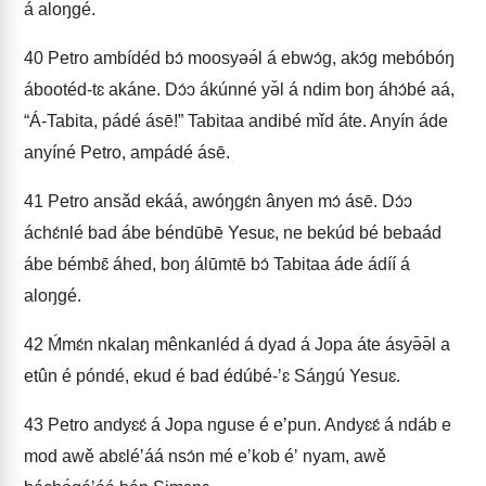
á aloŋgé.
40
Petro ambídéd bɔ́ moosyəə́l á ebwɔ́g, akɔ́g mebóbóŋ
ábootéd-tɛ akáne. Dɔ́ɔ ákúnné yə̌l á ndim boŋ áhɔ́bé aá,
“Á-Tabita, pádé ásē!” Tabitaa andibé mǐd áte. Anyín áde
anyíné Petro, ampádé ásē.
41
Petro ansǎd ekáá, awóŋgɛ́n ânyen mɔ́ ásē. Dɔ́ɔ
áchɛ́nlé bad ábe béndūbē Yesuɛ, ne bekúd bé bebaád
ábe bémbɛ̄ áhed, boŋ álūmtē bɔ́ Tabitaa áde ádíí á
aloŋgé.
42
Ḿmɛ́n nkalaŋ mênkanléd á dyad á Jopa áte ásyə̄ə̄l a
etûn é póndé, ekud é bad édúbé-ʼɛ Sáŋgú Yesuɛ.
43
Petro andyɛɛ́ á Jopa nguse é eʼpun. Andyɛɛ́ á ndáb e
mod awě abɛléʼáá nsɔ́n mé eʼkob éʼ nyam, awě