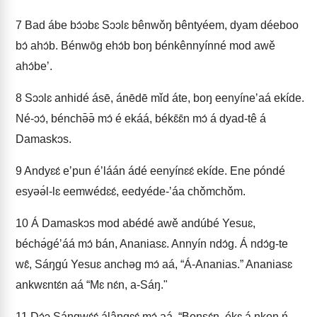
7
Bad ábe bɔ́ɔbɛ Sɔɔlɛ bênwǒŋ bêntyéem, dyam déeboo
bɔ́ ahɔ́b. Bénwōg ehɔ́b boŋ bénkênnyínné mod awě
ahɔ́beʼ.
8
Sɔɔlɛ anhidé ásē, ánēdē mǐd áte, boŋ eenyíneʼaá ekíde.
Né-ɔɔ́, bénchə̄ə̄ mɔ́ é ekáá, békɛ̄ɛ̄n mɔ́ á dyad-tê á
Damaskɔs.
9
Andyɛɛ́ eʼpun éʼláán ádé eenyínɛɛ́ ekíde. Ene póndé
esyəə́l-lɛ eemwédɛɛ́, eedyéde-ʼáa chǒmchǒm.
10
Á Damaskɔs mod abédé awě andúbé Yesuɛ,
béchə́géʼáá mɔ́ bán, Ananiasɛ. Annyín ndɔ́g. Á ndɔ́g-te
wɛ̂, Sáŋgú Yesuɛ anchəg mɔ́ aá, “Á-Ananias.” Ananiasɛ
ankwɛntɛ́n aá “Mɛ nɛ́n, a-Sáŋ."
11
Dɔ́ɔ Sáŋgwɛ́ɛ́ álâŋgɛɛ́ mɔ́ aá, “Boŋsɛ́n, ékɛ á nkoŋ ń