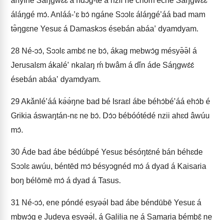
ányíné Sáŋgwɛ́ɛ́ á ndɔ́g-te á nzii ne chǒm éche Sáŋgwɛ́ɛ́
áláŋgé mɔ́. Anláá-ʼɛ bɔ́ ngáne Sɔɔlɛ áláŋgéʼáá bad mam
tə̂ŋgɛne Yesuɛ á Damaskɔs ésebán abáaʼ dyamdyam.
28
Né-ɔɔ́, Sɔɔlɛ ambɛ́ ne bɔ́, ákag mebwɔ́g mésyə̄ə̄l á
Jerusalɛm ákaléʼ nkalaŋ ḿ bwâm á dǐn áde Sáŋgwɛ́ɛ́
ésebán abáaʼ dyamdyam.
29
Akǎnléʼáá kə́ə́ŋne bad bé Israɛl ábe béhɔ́béʼáá ehɔ́b é
Grikia áswaŋtán-nɛ ne bɔ́. Dɔ́ɔ bébóótédé nzii ahɛd âwúu
mɔ́.
30
Áde bad ábe bédúbpé Yesuɛ bésóŋtɛ́né bán béhɛde
Sɔɔlɛ awúu, béntēd mɔ́ bésyɔgnéd mɔ́ á dyad á Kaisaria
boŋ bélōmē mɔ́ á dyad á Tasus.
31
Né-ɔɔ́, ene póndé esyəə́l bad ábe béndūbē Yesuɛ á
mbwɔ́g e Judeya esyəə́l, á Galilia ne á Samaria bémbɛ̄ ne