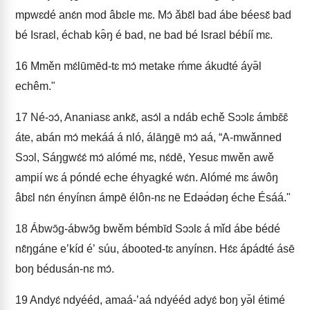
mpwɛdé anɛ́n mod âbɛle mɛ. Mɔ́ ǎbɛ̌l bad ábe béesɛ̌ bad
bé Israɛl, échab kə̂ŋ é bad, ne bad bé Israɛl bébíí mɛ.
16
Mměn mɛ́lūmēd-tɛ mɔ́ metake ḿme ákudté áyə̄l
echêm."
17
Né-ɔɔ́, Ananiasɛ ankɛ̌, asɔ́l a ndáb echě Sɔɔlɛ ámbɛ̄ɛ̄
áte, abán mɔ́ mekáá á nló, álāŋgē mɔ́ aá, “A-mwǎnned
Sɔɔl, Sáŋgwɛ́ɛ́ mɔ́ alómé mɛ, nɛ́dē, Yesuɛ mwěn awě
ampií wɛ á póndé eche éhyagké wɛ́n. Alómé mɛ áwôŋ
âbɛl nɛ́n ényínɛn ámpē élôn-nɛ ne Edəə́dəŋ éche Ésáá."
18
Ábwɔ̄g-ábwɔ̄g bwěm bémbīd Sɔɔlɛ á mǐd ábe bédé
nɛ̂ŋgáne eʼkíd éʼ súu, ábooted-tɛ anyínɛn. Hɛ́ɛ ápádté ásē
boŋ bédusán-nɛ mɔ́.
19
Andyɛ́ ndyééd, amaá-ʼaá ndyééd adyɛ́ boŋ yə̌l étimé