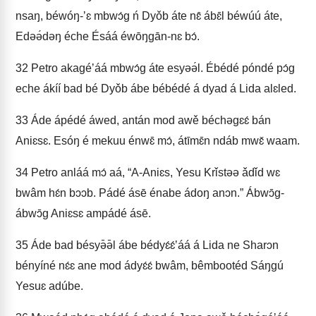
nsaŋ, béwóŋ-ʼɛ mbwɔ́g ń Dyǒb áte nɛ̂ ábɛ̄l béwúú áte,
Edəə́dəŋ éche Ésáá éwōŋgān-nɛ bɔ́.
32
Petro akagéʼáá mbwɔ́g áte esyəə́l. Ébédé póndé pɔ́g
eche ákíí bad bé Dyǒb ábe bébédé á dyad á Lida alɛled.
33
Áde ápédé áwed, antán mod awě béchəgɛɛ́ bán
Aniɛsɛ. Esóŋ é mekuu énwɛ̄ mɔ́, átīmɛ̄n ndáb mwɛ̌ waam.
34
Petro anláá mɔ́ aá, “A-Aniɛs, Yesu Krǐstəə ǎdǐd wɛ
bwâm hɛ́n bɔɔb. Pádé ásē énabe ádoŋ anɔn.” Ábwɔ̄g-
ábwɔ̄g Aniɛsɛ ampádé ásē.
35
Áde bad bésyə̄ə̄l ábe bédyɛ́ɛ́ʼáá á Lida ne Sharɔn
bényíné nɛ́ɛ ane mod ádyɛ́ɛ́ bwâm, bêmbootéd Sáŋgú
Yesuɛ adúbe.