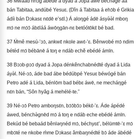
36
Mwaád nhɔ́g abédé á dyad á Jopa awě béchə́géʼáá
bán Tabitaa, andúbé Yesuɛ. (Dǐn á Tabitaa á ehɔ́b é Grikia
ádíi bán Dɔkasɛ nɛ́dē eʼsɛ́l.) Á aloŋgé ádē ásyə̄ə̄l mboŋ
mɔ́ ne mɔ́ɔ̄ ábɛ́láá áwōŋgān-nɛ betóótōkɛ̄ bé bad.
37
Ḿmê mesú-ʼɔɔ́, ankwɛ̌ nkole awɛ́-ʼɛ. Bênwobé mɔ́ ndim
bétéd mɔ́ bébānē á toŋ e ndáb echě ebédé ámīn.
38
Bɔɔb-pɔɔ́ dyad á Jopa dénkênchabnédté dyad á Lida
áyə̄l. Né-ɔɔ́, áde bad ábe bédúbpé Yesuɛ béwógé bán
Petro adé á Lida, bénlōm bad bébɛ áwē, ne mecháŋgé
nɛ́n bán, “Sôn hyǎg á mehélé-te."
39
Né-ɔɔ́ Petro amboŋsɛ́n, bɔ́ɔ̄bɔ̄ɔ békɛ̄-ʼɛ. Áde ápédé
áwed, bénchə̄gnēd mɔ́ á toŋ e ndáb eche ebédé ámīn.
Bekúd bé bebaád bênləŋnéd mɔ́, béchyɛɛ́ʼ, bélūmtē-ʼɛ mɔ́
mbɔ́té ne nkobe ḿme Dɔkasɛ âmbaŋnédté bɔ́ áde ábédé