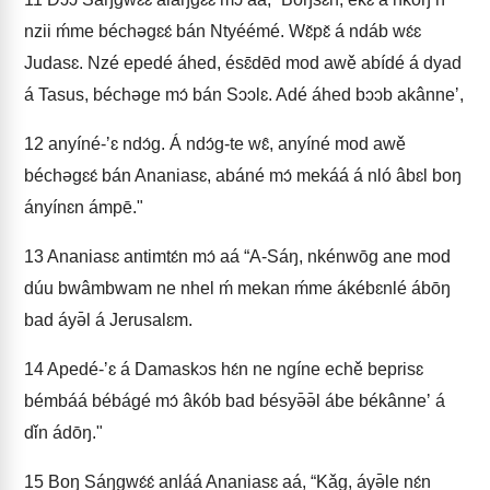
nzii ḿme béchəgɛɛ́ bán Ntyéémé. Wɛ̌pɛ̌ á ndáb wɛ́ɛ
Judasɛ. Nzé epedé áhed, ésɛ̄dēd mod awě abídé á dyad
á Tasus, béchəge mɔ́ bán Sɔɔlɛ. Adé áhed bɔɔb akânneʼ,
12
anyíné-ʼɛ ndɔ́g. Á ndɔ́g-te wɛ̂, anyíné mod awě
béchəgɛɛ́ bán Ananiasɛ, abáné mɔ́ mekáá á nló âbɛl boŋ
ányínɛn ámpē."
13
Ananiasɛ antimtɛ́n mɔ́ aá “A-Sáŋ, nkénwōg ane mod
dúu bwâmbwam ne nhel ḿ mekan ḿme ákébɛnlé ábōŋ
bad áyə̄l á Jerusalɛm.
14
Apedé-ʼɛ á Damaskɔs hɛ́n ne ngíne echě beprisɛ
bémbáá bébágé mɔ́ âkób bad bésyə̄ə̄l ábe békânneʼ á
dǐn ádōŋ."
15
Boŋ Sáŋgwɛ́ɛ́ anláá Ananiasɛ aá, “Kǎg, áyə̄le nɛ́n