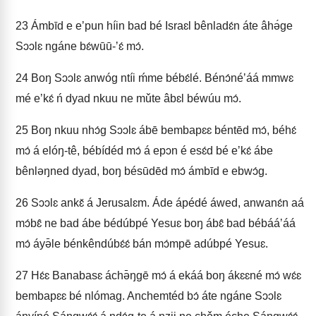
23
Ámbīd e eʼpun híin bad bé Israɛl bênladɛ́n áte âhə́ge
Sɔɔlɛ ngáne bɛ́wūū-ʼɛ́ mɔ́.
24
Boŋ Sɔɔlɛ anwóg ntíi ḿme bébɛ́lé. Bénɔ́néʼáá mmwɛ
mé eʼkɛ́ ń dyad nkuu ne mǔte âbɛl béwúu mɔ́.
25
Boŋ nkuu nhɔ́g Sɔɔlɛ ábē bembapɛɛ béntēd mɔ́, béhɛ́
mɔ́ á elóŋ-tê, bébídéd mɔ́ á epɔn é esɛ́d bé eʼkɛ́ ábe
bênləŋned dyad, boŋ bésūdēd mɔ́ ámbīd e ebwɔ́g.
26
Sɔɔlɛ ankɛ̌ á Jerusalɛm. Áde ápédé áwed, anwanɛ́n aá
mɔ́bɛ̂ ne bad ábe bédúbpé Yesuɛ boŋ ábɛ̂ bad bébááʼáá
mɔ́ áyə̄le bénkêndúbɛ́ɛ́ bán mɔ́mpē adúbpé Yesuɛ.
27
Hɛ́ɛ Banabasɛ áchə̄ŋgē mɔ́ á ekáá boŋ ákɛɛné mɔ́ wɛ́ɛ
bembapɛɛ bé nlómag. Anchemtéd bɔ́ áte ngáne Sɔɔlɛ