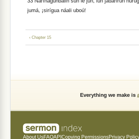
33
Naríñagunbalin sun le jun, lun jadárirun ñurú
jumá, ¡sirígua náali uboú!
‹ Chapter 15
Everything we make is
About Us
FAQ
API
Copying Permissions
Privacy Polic