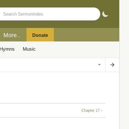
More..
Donate
Hymns
Music
Chapter 17 ›