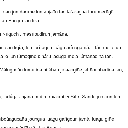
i dan jun daríme lun ánjaün lan láfaragua furúmierügü
lan Búngiu láu líra.
lan Núguchi, masúbudirun jamána.
n dan ligía, lun jarítagun luágu aríñaga náali lán meja jun.
a le jun lúmagiñe binárü ladǘga meja júmañadina lan,
Málügüdün lumútina ni ában jídaangiñe jalíñounbadina lan,
n, ladǘga ánjana mídin, miábinbei Sífiri Sándu júmoun lun
 uboúagubaña joúngua luágu gafígoun jamá, luágu gíñe
e lagúseragüdübaña lan Búngiu.