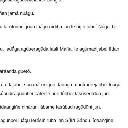
íñen jamá nuágu,
larúfuduni joun luágu nídiba lan le ñíjin lubeí Núguchi
 ladǘga agúseragüda láali Máfia, le agúmadijabei lídan
faráanda guetó.
arúfudajabei sun inárüni jun, ladǘga madímurejanbei luágu
súbudiragüdübei cátei lé buri lúnbei lasúseredun jun.
lídaangiñe ninárün, ábame lasúbudiragüdüni jun.
agunbei luágu lerésibiruba lan Sífiri Sándu lídaangiñe