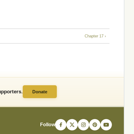
Chapter 17 ›
pporters.
Donate
Follow