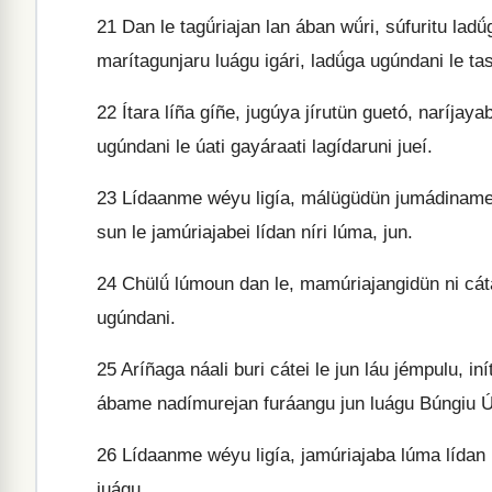
21
Dan le tagǘriajan lan ában wǘri, súfuritu ladǘg
marítagunjaru luágu igári, ladǘga ugúndani le ta
22
Ítara líña gíñe, jugúya jírutün guetó, naríjay
ugúndani le úati gayáraati lagídaruni jueí.
23
Lídaanme wéyu ligía, málügüdün jumádiname l
sun le jamúriajabei lídan níri lúma, jun.
24
Chülǘ lúmoun dan le, mamúriajangidün ni cáta
ugúndani.
25
Aríñaga náali buri cátei le jun láu jémpulu, i
ábame nadímurejan furáangu jun luágu Búngiu Ú
26
Lídaanme wéyu ligía, jamúriajaba lúma lídan 
juágu,