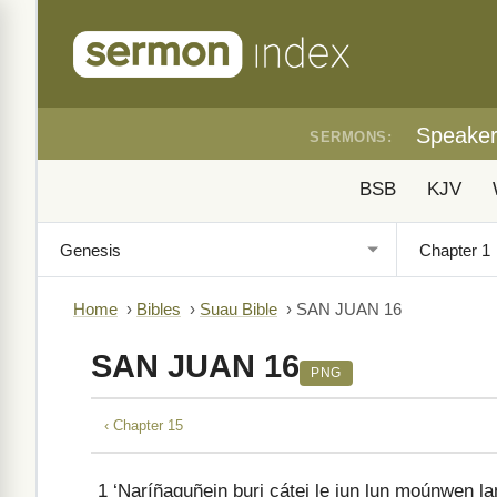
Speake
SERMONS:
BSB
KJV
Home
›
Bibles
›
Suau Bible
›
SAN JUAN 16
SAN JUAN 16
PNG
‹ Chapter 15
1
‘Naríñaguñein buri cátei le jun lun moúnwen la