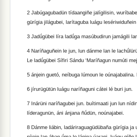
2
Jabúgagubadün tídaangiñe jalígilisin, wuríbabe
gürígia jilágubei, larítaguba luágu lesériwiduñein 
3
Jadǘgübei líra ladǘga masúbudirun jamágili 
4
Naríñaguñein le jun, lun dánme lan le lachǘlürü
Le ladǘgübei Sífiri Sándu ‘Maríñagun numúti mej
5
ánjein guetó, neíbuga lúmoun le oúnajabalina. 
6
jírurügütün luágu naríñaguni cátei lé buri jun.
7
Inárüni naríñagubei jun. buítimaati jun lun nídi
líderagunün, áni ánjana ñǘdün, noúnajabei.
8
Dánme liábin, ladáriraguagüdübaña gürígia ja
níjein lan ában ǘma le lánina úarani, luágu gíñ