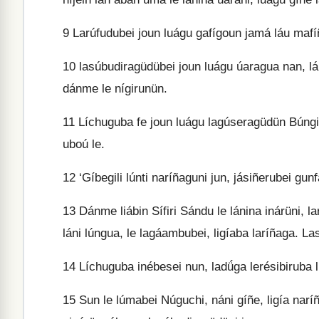
9
Larúfudubei joun luágu gafígoun jamá láu maf
10
lasúbudiragüdübei joun luágu úaragua nan, láu 
dánme le nígirunün.
11
Líchuguba fe joun luágu lagúseragüdün Búngiu,
uboú le.
12
‘Gíbegili lúnti naríñaguni jun, jásiñerubei gun
13
Dánme liábin Sífiri Sándu le lánina inárüni, l
láni lúngua, le lagáambubei, ligíaba laríñaga. La
14
Líchuguba inébesei nun, ladǘga lerésibiruba 
15
Sun le lúmabei Núguchi, náni gíñe, ligía naríñ