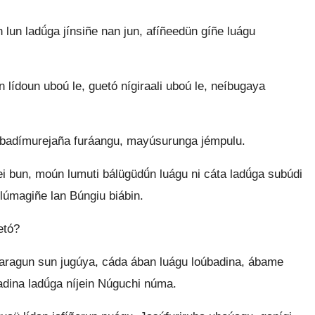
n lun ladǘga jínsiñe nan jun, afíñeedün gíñe luágu
 lídoun uboú le, guetó nígiraali uboú le, neíbugaya
, badímurejaña furáangu, mayúsurunga jémpulu.
i bun, moún lumuti bálügüdǘn luágu ni cáta ladǘga subúdi
 lúmagiñe lan Búngiu biábin.
etó?
ágaragun sun jugúya, cáda ában luágu loúbadina, ábame
dina ladǘga níjein Núguchi núma.