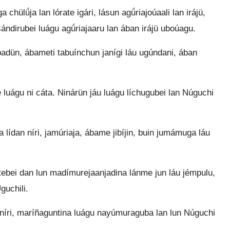
a chülǘja lan lórate igári, lásun agǘriajoúaali lan irájü,
sándirubei luágu agǘriajaaru lan ában irájü uboúagu.
abadün, ábameti tabuínchun janígi láu ugúndani, ában
uágu ni cáta. Ninárün jáu luágu líchugubei lan Núguchi
 lídan níri, jamúriaja, ábame jibíjin, buin jumámuga láu
nítebei dan lun madímurejaanjadina lánme jun láu jémpulu,
guchili.
níri, maríñaguntina luágu nayúmuraguba lan lun Núguchi