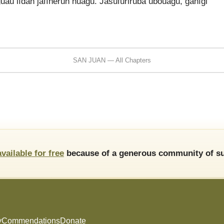
guaü lídan jafíñerun nuágu. Jasúfuriruba uboúagu, ganígi
SAN JUAN — All Chapters
available for free
because of a generous community of su
y
Commendations
Donate