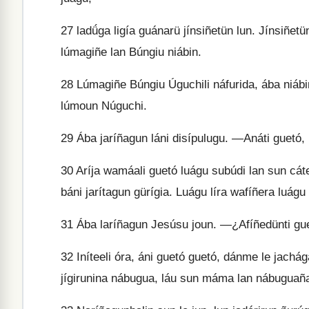
27
ladǘga ligía guánarü jínsiñetün lun. Jínsiñetü
lúmagiñe lan Búngiu niábin.
28
Lúmagiñe Búngiu Úguchili náfurida, ába niábin
lúmoun Núguchi.
29
Ába jaríñagun láni disípulugu. —Anáti guetó
30
Aríja wamáali guetó luágu subúdi lan sun cáte
báni jarítagun gürígia. Luágu líra wafíñera luágu
31
Ába laríñagun Jesúsu joun. —¿Afíñedünti gu
32
Iníteeli óra, áni guetó guetó, dánme le jach
jígirunina nábugua, láu sun máma lan nábuguaña