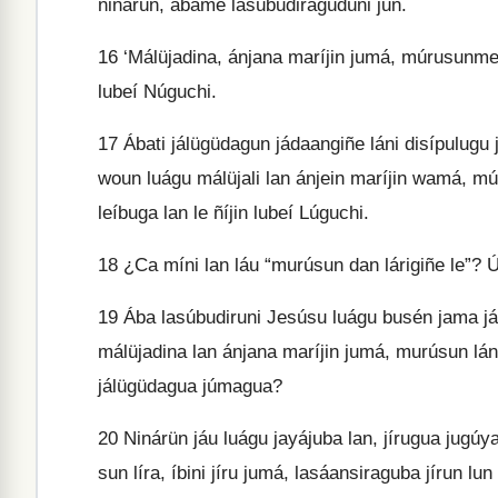
ninárün, ábame lasúbudiragüdüni jun.
16
‘Málüjadina, ánjana maríjin jumá, múrusunmeya
lubeí Núguchi.
17
Ábati jálügüdagun jádaangiñe láni disípulugu
woun luágu málüjali lan ánjein maríjin wamá, mú
leíbuga lan le ñíjin lubeí Lúguchi.
18
¿Ca míni lan láu “murúsun dan lárigiñe le”? 
19
Ába lasúbudiruni Jesúsu luágu busén jama jál
málüjadina lan ánjana maríjin jumá, murúsun lánm
jálügüdagua júmagua?
20
Ninárün jáu luágu jayájuba lan, jírugua jugúya
sun líra, íbini jíru jumá, lasáansiraguba jírun l