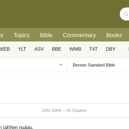
rs
Topics
Bible
Commentary
Books
WEB
YLT
ASV
BBE
WMB
T4T
DBY
|
SAN JUAN — All Chapters
n jafíñen nuágu.