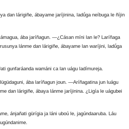
 dan lárigiñe, ábayame jaríjinina, ladǘga neíbuga le ñíjin
 jámagua, ába jaríñagun. —¿Cásan míni lan le? Laríñaga
rusunya lánme dan lárigiñe, ábayame lan waríjini, ladǘga
Úati gunfaráanda wamáni ca lan uágu ladímureja.
ügüdaguni, ába laríñagun joun. —Aríñagatina jun luágu
e dan lárigiñe, ábaya lánme jaríjinina. ¿Ligía le uágubei
me, ánjañati gürígia ja láni uboú le, jagúndaaruba. Láu
un ugúndanime.