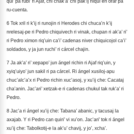
qui’ pa rubi’ ri Ajaf, chi chak’a’ chi pak’ij niqui’en orar pa
ru-cuenta.
6
Tok xril ri k’ij ri runojin ri Herodes chi chuca’n k’ij
nrelesaj-pe ri Pedro chiquivech ri vinak, chupan ri ak’a’ ri’
ri Pedro ximon riq’uin ca’i’ cadenas niver chiquicojol ca’i’
soldados, y ja jun ruchi’ ri cárcel chajin.
7
Ja ak’a’ ri’ xepapo’ jun ángel richin ri Ajaf riq’uin, y
xyiq’uiyo’ jun sakil ri pa cárcel. Ri ángel xusiloj-apu
chuc’alc’a’x ri Pedro richin xuc’asoj, y xu’ij che: Cacataj
cha’anin. Jac’ari’ xetzak-e ri cadenas chukul tak ruk’a’ ri
Pedro.
8
Jac’a ri ángel xu’ij che: Tabana’ abanic, y tacusaj la
axajab. Y ri Pedro can quiri’ vi xu’on. Jac’ari’ tok ri ángel
xu’ij che: Tabolkotij-e la ak’u’ chavij, y jo’, xcha’.