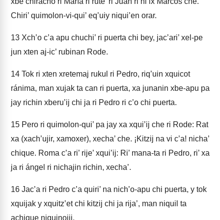
xbe chiracho ri María ri rute’ ri Juan ri ni’ix Marcos che.
Chiri’ quimolon-vi-qui’ eq’uiy niqui’en orar.
13
Xch’o c’a apu chuchi’ ri puerta chi bey, jac’ari’ xel-pe
jun xten aj-ic’ rubinan Rode.
14
Tok ri xten xretemaj rukul ri Pedro, riq’uin xquicot
ránima, man xujak ta can ri puerta, xa junanin xbe-apu pa
jay richin xberu’ij chi ja ri Pedro ri c’o chi puerta.
15
Pero ri quimolon-qui’ pa jay xa xqui’ij che ri Rode: Rat
xa (xach’ujir, xamoxer), xecha’ che. ¡Kitzij na vi c’a! nicha’
chique. Roma c’a ri’ rije’ xqui’ij: Ri’ mana-ta ri Pedro, ri’ xa
ja ri ángel ri nichajin richin, xecha’.
16
Jac’a ri Pedro c’a quiri’ na nich’o-apu chi puerta, y tok
xquijak y xquitz’et chi kitzij chi ja rija’, man niquil ta
achique niquinojij.