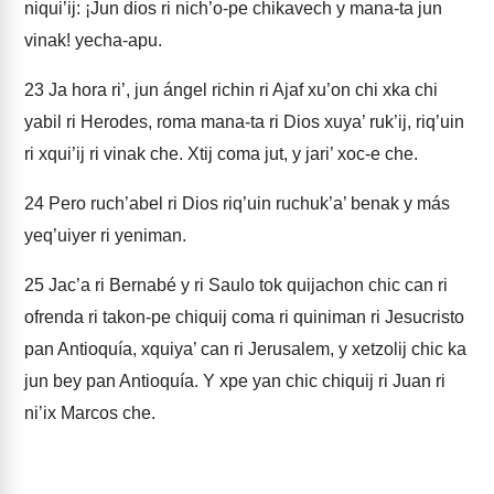
niqui’ij: ¡Jun dios ri nich’o-pe chikavech y mana-ta jun
vinak! yecha-apu.
23
Ja hora ri’, jun ángel richin ri Ajaf xu’on chi xka chi
yabil ri Herodes, roma mana-ta ri Dios xuya’ ruk’ij, riq’uin
ri xqui’ij ri vinak che. Xtij coma jut, y jari’ xoc-e che.
24
Pero ruch’abel ri Dios riq’uin ruchuk’a’ benak y más
yeq’uiyer ri yeniman.
25
Jac’a ri Bernabé y ri Saulo tok quijachon chic can ri
ofrenda ri takon-pe chiquij coma ri quiniman ri Jesucristo
pan Antioquía, xquiya’ can ri Jerusalem, y xetzolij chic ka
jun bey pan Antioquía. Y xpe yan chic chiquij ri Juan ri
ni’ix Marcos che.