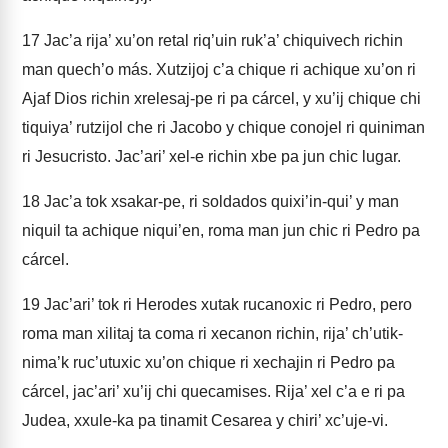
17
Jac’a rija’ xu’on retal riq’uin ruk’a’ chiquivech richin
man quech’o más. Xutzijoj c’a chique ri achique xu’on ri
Ajaf Dios richin xrelesaj-pe ri pa cárcel, y xu’ij chique chi
tiquiya’ rutzijol che ri Jacobo y chique conojel ri quiniman
ri Jesucristo. Jac’ari’ xel-e richin xbe pa jun chic lugar.
18
Jac’a tok xsakar-pe, ri soldados quixi’in-qui’ y man
niquil ta achique niqui’en, roma man jun chic ri Pedro pa
cárcel.
19
Jac’ari’ tok ri Herodes xutak rucanoxic ri Pedro, pero
roma man xilitaj ta coma ri xecanon richin, rija’ ch’utik-
nima’k ruc’utuxic xu’on chique ri xechajin ri Pedro pa
cárcel, jac’ari’ xu’ij chi quecamises. Rija’ xel c’a e ri pa
Judea, xxule-ka pa tinamit Cesarea y chiri’ xc’uje-vi.