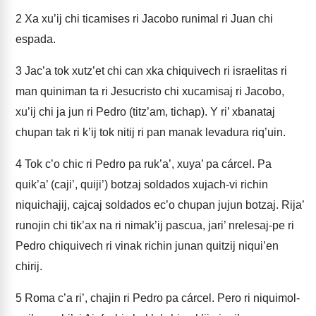
2
Xa xu’ij chi ticamises ri Jacobo runimal ri Juan chi
espada.
3
Jac’a tok xutz’et chi can xka chiquivech ri israelitas ri
man quiniman ta ri Jesucristo chi xucamisaj ri Jacobo,
xu’ij chi ja jun ri Pedro (titz’am, tichap). Y ri’ xbanataj
chupan tak ri k’ij tok nitij ri pan manak levadura riq’uin.
4
Tok c’o chic ri Pedro pa ruk’a’, xuya’ pa cárcel. Pa
quik’a’ (caji’, quiji’) botzaj soldados xujach-vi richin
niquichajij, cajcaj soldados ec’o chupan jujun botzaj. Rija’
runojin chi tik’ax na ri nimak’ij pascua, jari’ nrelesaj-pe ri
Pedro chiquivech ri vinak richin junan quitzij niqui’en
chirij.
5
Roma c’a ri’, chajin ri Pedro pa cárcel. Pero ri niquimol-