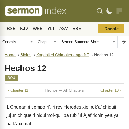
BSB
KJV
WEB
YLT
ASV
BBE
Donate
Home
›
Bibles
›
Kaqchikel Chimaltenango NT
›
Hechos 12
Hechos 12
SOU
‹ Chapter 11
Hechos — All Chapters
Chapter 13 ›
1
Chupan ri tiempo ri’, ri rey Herodes xjel ruk’a’ chiquij
jujun chique ri niquimol-qui’ pa rubi’ ri Ajaf richin yeruya’
pa k’axomal.