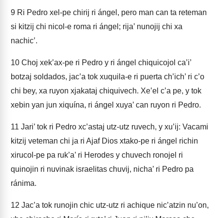
9
Ri Pedro xel-pe chirij ri ángel, pero man can ta reteman
si kitzij chi nicol-e roma ri ángel; rija’ nunojij chi xa
nachic’.
10
Choj xek’ax-pe ri Pedro y ri ángel chiquicojol ca’i’
botzaj soldados, jac’a tok xuquila-e ri puerta ch’ich’ ri c’o
chi bey, xa ruyon xjakataj chiquivech. Xe’el c’a pe, y tok
xebin yan jun xiquína, ri ángel xuya’ can ruyon ri Pedro.
11
Jari’ tok ri Pedro xc’astaj utz-utz ruvech, y xu’ij: Vacami
kitzij veteman chi ja ri Ajaf Dios xtako-pe ri ángel richin
xirucol-pe pa ruk’a’ ri Herodes y chuvech ronojel ri
quinojin ri nuvinak israelitas chuvij, nicha’ ri Pedro pa
ránima.
12
Jac’a tok runojin chic utz-utz ri achique nic’atzin nu’on,