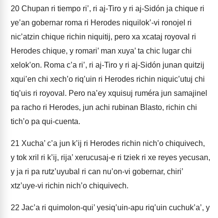
20
Chupan ri tiempo ri’, ri aj-Tiro y ri aj-Sidón ja chique ri
ye’an gobernar roma ri Herodes niquilok’-vi ronojel ri
nic’atzin chique richin niquitij, pero xa xcataj royoval ri
Herodes chique, y romari’ man xuya’ ta chic lugar chi
xelok’on. Roma c’a ri’, ri aj-Tiro y ri aj-Sidón junan quitzij
xqui’en chi xech’o riq’uin ri Herodes richin niquic’utuj chi
tiq’uis ri royoval. Pero na’ey xquisuj ruméra jun samajinel
pa racho ri Herodes, jun achi rubinan Blasto, richin chi
tich’o pa qui-cuenta.
21
Xucha’ c’a jun k’ij ri Herodes richin nich’o chiquivech,
y tok xril ri k’ij, rija’ xerucusaj-e ri tziek ri xe reyes yecusan,
y ja ri pa rutz’uyubal ri can nu’on-vi gobernar, chiri’
xtz’uye-vi richin nich’o chiquivech.
22
Jac’a ri quimolon-qui’ yesiq’uin-apu riq’uin cuchuk’a’, y