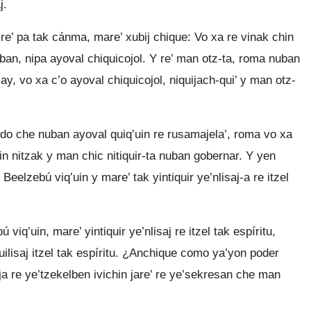
j.
 re’ pa tak cánma, mare’ xubij chique: Vo xa re vinak chin
iban, nipa ayoval chiquicojol. Y re’ man otz-ta, roma nuban
jay, vo xa c’o ayoval chiquicojol, niquijach-qui’ y man otz-
odo che nuban ayoval quiq’uin re rusamajela’, roma vo xa
’nin nitzak y man chic nitiquir-ta nuban gobernar. Y yen
Beelzebú viq’uin y mare’ tak yintiquir ye’nlisaj-a re itzel
 viq’uin, mare’ yintiquir ye’nlisaj re itzel tak espíritu,
quilisaj itzel tak espíritu. ¿Anchique como ya’yon poder
’ ja re ye’tzekelben ivichin jare’ re ye’sekresan che man