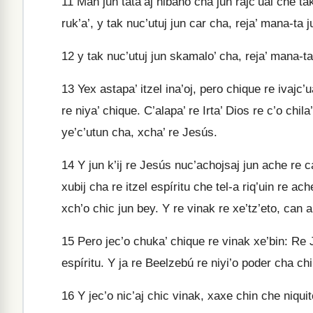
11
Man jun tata’aj nibano cha jun rajc’ual che tak
ruk’a’, y tak nuc’utuj jun car cha, reja’ mana-ta 
12
y tak nuc’utuj jun skamalo’ cha, reja’ mana-ta
13
Yex astapa’ itzel ina’oj, pero chique re ivajc
re niya’ chique. C’alapa’ re Irta’ Dios re c’o chi
ye’c’utun cha, xcha’ re Jesús.
14
Y jun k’ij re Jesús nuc’achojsaj jun ache re c
xubij cha re itzel espíritu che tel-a riq’uin re ac
xch’o chic jun bey. Y re vinak re xe’tz’eto, can a
15
Pero jec’o chuka’ chique re vinak xe’bin: Re Je
espíritu. Y ja re Beelzebú re niyi’o poder cha chin 
16
Y jec’o nic’aj chic vinak, xaxe chin che niqui