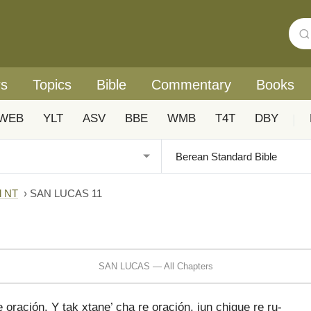
rs
Topics
Bible
Commentary
Books
WEB
YLT
ASV
BBE
WMB
T4T
DBY
|
l NT
›
SAN LUCAS 11
SAN LUCAS — All Chapters
 oración. Y tak xtane’ cha re oración, jun chique re ru-