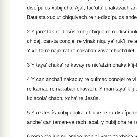
discípulos xubij cha: Ajaf, tac’utu’ chakavach a
Bautista xuc’ut chiquivach re ru-discípulos ande
2
Y jare’ tak re Jesús xubij chique re ru-discípulos
chicaj, can-ta conojel re vinak niquiya’ ruk’ij re 
Y xe-ta re najo’ rat re nakaban vova’ chuch’ulef, 
3
Y taya’ chuka’ re kavay re nic’atzin chaka k’ij-k
4
Y can ancha’l nakacuy re quimac conojel re vina
re kamac re nakaban chavach. Y man taya’ k’ij 
kojacola’ chach, xcha’ re Jesús.
5
Y re Jesús xubij chuka’ chique re ru-discípulos
anche’ can taman-va rach jabal, y nubij cha re raj
6
roma c’o jun nu-amigo man aj-vova-ta xbeka viq