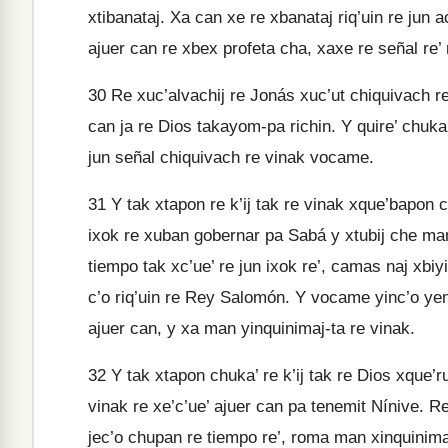
xtibanataj. Xa can xe re xbanataj riq’uin re jun a
ajuer can re xbex profeta cha, xaxe re señal re’ r
30
Re xuc’alvachij re Jonás xuc’ut chiquivach re
can ja re Dios takayom-pa richin. Y quire’ chuka’ 
jun señal chiquivach re vinak vocame.
31
Y tak xtapon re k’ij tak re vinak xque’bapon c
ixok re xuban gobernar pa Sabá y xtubij che ma
tiempo tak xc’ue’ re jun ixok re’, camas naj xbiyi
c’o riq’uin re Rey Salomón. Y vocame yinc’o ye
ajuer can, y xa man yinquinimaj-ta re vinak.
32
Y tak xtapon chuka’ re k’ij tak re Dios xque’r
vinak re xe’c’ue’ ajuer can pa tenemit Nínive. Re
jec’o chupan re tiempo re’, roma man xinquinimaj