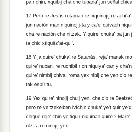
pa richin, xquibij cha che tubana’ jun señal chica
17
Pero re Jesús rutaman re niquinojij re achi’a’
jun nación man niquinojij-ta y ca’e’ quivach niqu
cha re nación che nitzak. Y quire’ chuka’ pa jun 
ta chic xtiquitz’at-qui’.
18
Y ja quire’ chuka’ re Satanás, reja’ manak m
quire’ nuban, re ruchibil rion niquiya’ can y cha
quire’ nimbij chiva, roma yex nibij che yen c’o re 
tak espíritu.
19
Yex quire’ ninojij chuij yen, che c’o re Beelzebú
pero re ye’tzekelben ivichin chuka’ ye’tiquir ye’
chique reje’ chin ye’tiquir niquiban quire’? Mare
otz-ta re ninojij yex.