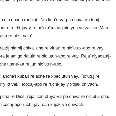
n c’a chach ruch’at c’a xtich’o-va-pa chava y xtubij:
n re ruchi-jay y re ac’ola’ xa viq’uin yen ye’var-va. Mare’
va re utzil najo’.
atzij nimbij chiva, che re vinak re nic’utux-apo re vay
 je amigo riq’uin re nic’utun-apo re vay. Reja’ niyacataj-
che titane-ka re jun nic’utun-apo.
 ancha’l xuban re ache re xbec’utun vay. Tic’utuj re
’ y xtivel. Ticocaj-apo re ruchi-jay y xtijak chivach.
 cha re Dios, reja’ can xtuya-va-pa chiva re nic’utuj cha.
nicocaj-apo ruchi-jay, can xtijak-va chivach.