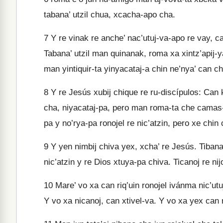
tabana’ utzil chua, xcacha-apo cha.
7
Y re vinak re anche’ nac’utuj-va-apo re vay, ca
Tabana’ utzil man quinanak, roma xa xintz’apij-ya
man yintiquir-ta yinyacataj-a chin ne’nya’ can cha
8
Y re Jesús xubij chique re ru-discípulos: Can k
cha, niyacataj-pa, pero man roma-ta che camas-ta
pa y no’rya-pa ronojel re nic’atzin, pero xe chin 
9
Y yen nimbij chiva yex, xcha’ re Jesús. Tibana’
nic’atzin y re Dios xtuya-pa chiva. Ticanoj re nijo
10
Mare’ vo xa can riq’uin ronojel ivánma nic’utuj
Y vo xa nicanoj, can xtivel-va. Y vo xa yex can 