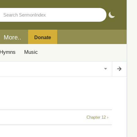
More..
Donate
Hymns
Music
Chapter 12 ›