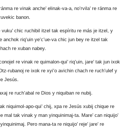
a ránma re vinak anche’ elinak-va-a, no’rvila’ re ránma re
 ruvekic banon.
 vuku’ chic ruchibil itzel tak espíritu re más je itzel, y
e anchok riq’uin ye’c’ue-va chic jun bey re itzel tak
 chach re xuban nabey.
nojel re vinak re quimalon-qui’ riq’uin, jare’ tak jun ixok
 Otz-rubanoj re ixok re xyi’o avichin chach re ruch’ulef y
 re Jesús.
xaj re ruch’abal re Dios y niquiban re nubij.
k niquimol-apo-qui’ chij, xpa re Jesús xubij chique re
e mal tak vinak y man yinquinimaj-ta. Mare’ can niquijo’
inquinimaj. Pero mana-ta re niquijo’ reje’ jare’ re