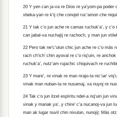
20
Y yen can ja-va re Dios re ya’yom-pa poder chu
xbeka-yan re k’ij che conojel ruc’amon che niquini
21
Y tak c’o jun ache re camas ruchuk’a’, y c’o r
can jabal-va nuchajij re rachoch, y man jun xtilek
22
Pero tak ne’c’ulun chic jun ache re c’o más ru
rach ch’ich’ chin ayoval re c’o riq’uin, re anchok
ruchuk’a’, nutz’am rujachic chiquivach re ruchibi
23
Y mare’, re vinak re man nrajo-ta nic’ue’ viq’u
vinak man nuban-ta re nusamaj, xa nuyoj re nu
24
Tak c’o jun itzel espíritu ndel-a riq’uin jun vi
vinak y manak ya’, y chire’ c’a nucanoj-va jun lug
man ak lugar nuvil chin nixulan, nunojij: Más otz