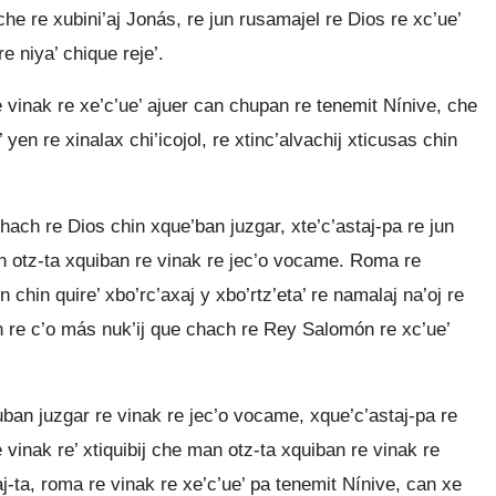
che re xubini’aj Jonás, re jun rusamajel re Dios re xc’ue’
e niya’ chique reje’.
 vinak re xe’c’ue’ ajuer can chupan re tenemit Nínive, che
yen re xinalax chi’icojol, re xtinc’alvachij xticusas chin
hach re Dios chin xque’ban juzgar, xte’c’astaj-pa re jun
n otz-ta xquiban re vinak re jec’o vocame. Roma re
n chin quire’ xbo’rc’axaj y xbo’rtz’eta’ re namalaj na’oj re
n re c’o más nuk’ij que chach re Rey Salomón re xc’ue’
uban juzgar re vinak re jec’o vocame, xque’c’astaj-pa re
 vinak re’ xtiquibij che man otz-ta xquiban re vinak re
-ta, roma re vinak re xe’c’ue’ pa tenemit Nínive, can xe