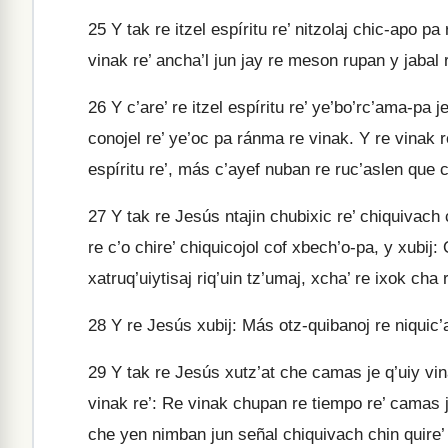
25
Y tak re itzel espíritu re’ nitzolaj chic-apo p
vinak re’ ancha’l jun jay re meson rupan y jabal
26
Y c’are’ re itzel espíritu re’ ye’bo’rc’ama-pa je
conojel re’ ye’oc pa ránma re vinak. Y re vinak r
espíritu re’, más c’ayef nuban re ruc’aslen que
27
Y tak re Jesús ntajin chubixic re’ chiquivach co
re c’o chire’ chiquicojol cof xbech’o-pa, y xubij:
xatruq’uiytisaj riq’uin tz’umaj, xcha’ re ixok cha
28
Y re Jesús xubij: Más otz-quibanoj re niquic’a
29
Y tak re Jesús xutz’at che camas je q’uiy vina
vinak re’: Re vinak chupan re tiempo re’ camas j
che yen nimban jun señal chiquivach chin quire’ y