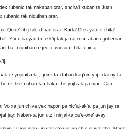
ndex rubanic tak nakaban orar, ancha’l xuban re Juan
x rubanic tak niquiban orar.
: Quire’ tibij tak xtiban orar: Karta’ Dios yatc’o chila’
abe’. Y xte’ka-yan-ta re k’ij tak ja rat re xcabano gobernar.
ancha’l niquiban re jec’o aviq’uin chila’ chicaj.
’ij.
k re yojquitzelaj, quire-ta xtaban kaq’uin yoj, xtacuy-ta
che re itzel nuban-ta chaka che yojtzak pa mac. Can
: Vo xa jun chiva yex napon pa nic’aj-ak’a’ pa jun jay re
af jay: Naban-ta jun utzil ninjal-ta ca’e-oxe’ avay,
’uin, y yen man jun vay c’o viq’uin chin ninya’ cha. Mare’