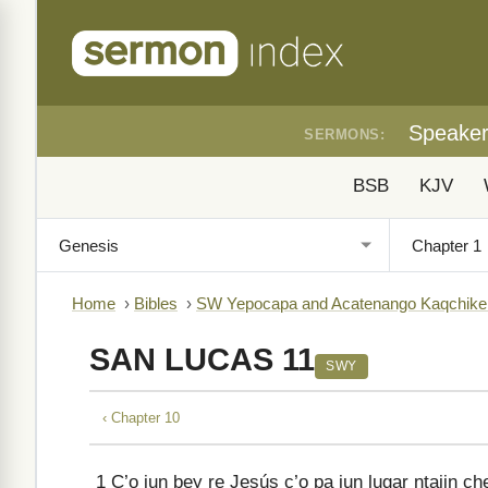
Speake
SERMONS:
BSB
KJV
Home
›
Bibles
›
SW Yepocapa and Acatenango Kaqchike
SAN LUCAS 11
SWY
‹ Chapter 10
1
C’o jun bey re Jesús c’o pa jun lugar ntajin che