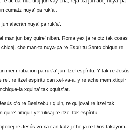
 re ac’ual nuc’utuj jun vay cha, reja’ xa jun aboj nuya’ pa
jun cumatz nuya’ pa ruk’a’,
 jun alacrán nuya’ pa ruk’a’.
’ual man jun bey quire’ niban. Roma yex ja re otz tak cosas
la’ chicaj, che man-ta nuya-pa re Espíritu Santo chique re
an mem rubanon pa ruk’a’ jun itzel espíritu. Y tak re Jesús
he re’, re itzel espíritu can xel-va-a, y re ache mem xtiquir
nchique-la xquina’ tak xquitz’at.
sús c’o re Beelzebú riq’uin, re quijoval re itzel tak
quire’ nitiquir ye’rulisaj re itzel tak espíritu.
tojtobej re Jesús vo xa can katzij che ja re Dios takayom-