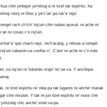
a chin yintiquir ye’nlisaj-a re itzel tak espíritu. Xa
maj rutzij re Dios y ye’c’ue’ pa ruk’a’ reja’.
onojel rach ch’ich’ riq’uin chin nuban ayoval, re ache re’
’an re cosas c’o riq’uin.
chuk’a’ que chach reja’, nich’acataj, y nilisas-a ronojel
 riq’uin rubanon-va confiar-ri’. C’are’ re ache re c’o más
l.
in, xa riq’uin re Satanás nrajo’ nic’ue-va. Y anchique
samaj.
nak, re itzel espíritu re’ niba pa tak lugares re anche’ manak
ar chin nixulan. Y tak re jun itzel espíritu re’ nuna’ che
 yintzolaj chic anche’ xinel-va-pa.