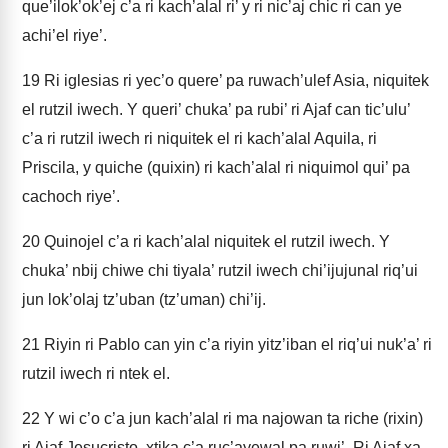
que’ilok’ok’ej c’a ri kach’alal ri’ y ri nic’aj chic ri can ye
achi’el riye’.
19
Ri iglesias ri yec’o quere’ pa ruwach’ulef Asia, niquitek
el rutzil iwech. Y queri’ chuka’ pa rubi’ ri Ajaf can tic’ulu’
c’a ri rutzil iwech ri niquitek el ri kach’alal Aquila, ri
Priscila, y quiche (quixin) ri kach’alal ri niquimol qui’ pa
cachoch riye’.
20
Quinojel c’a ri kach’alal niquitek el rutzil iwech. Y
chuka’ nbij chiwe chi tiyala’ rutzil iwech chi’ijujunal riq’ui
jun lok’olaj tz’uban (tz’uman) chi’ij.
21
Riyin ri Pablo can yin c’a riyin yitz’iban el riq’ui nuk’a’ ri
rutzil iwech ri ntek el.
22
Y wi c’o c’a jun kach’alal ri ma najowan ta riche (rixin)
ri Ajaf Jesucristo, xtika c’a ruc’ayewal pa ruwi’. Ri Ajaf xa