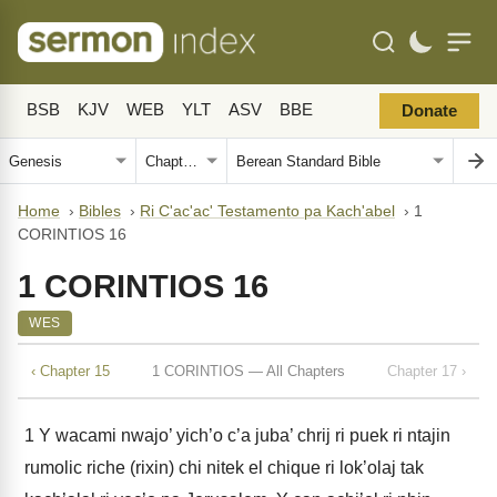
BSB
KJV
WEB
YLT
ASV
BBE
Donate
Home
›
Bibles
›
Ri C'ac'ac' Testamento pa Kach'abel
›
1
CORINTIOS 16
1 CORINTIOS 16
WES
‹ Chapter 15
1 CORINTIOS — All Chapters
Chapter 17 ›
1
Y wacami nwajo’ yich’o c’a juba’ chrij ri puek ri ntajin
rumolic riche (rixin) chi nitek el chique ri lok’olaj tak