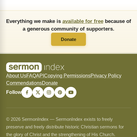
Everything we make is
available for free
because of
a generous community of supporters.
Donate
About Us
FAQ
API
Copying Permissions
Privacy Policy
Commendations
Donate
Follow
© 2026 SermonIndex — SermonIndex exists to freely
preserve and freely distribute historic Christian sermons for
the glory of Christ and the strengthening of His Church.