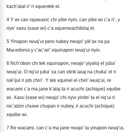
kach’alal ri’ ri xquentek el.
4
Y wi can rajawaxic chi yibe riyin, can yibe wi c’a ri’, y
riye’ xaxu (xaxe wi) c’a xquenwachibilaj el.
5
Yinapon iwuq’ui pero nabey nwajo’ yik’ax na pa
Macedonia y c’ac’ari’ xquinapon iwuq’ui riyix.
6
Nch’obon chi tek xquinapon, nwajo’ yiyaloj el juba’
iwuq’ui. O riq’ui juba’ xa can xtink’axaj na chuka’ el ri
ruk’ijul ri job chiri’. Y tek xquinel el chiri’ iwuq’ui, re
wacami c’a ma jane k’alaj ta ri acuchi (achique) xquibe
wi. Xaxu (xaxe wi) nwajo’ chi riyix yinito’ ta el riq’ui ri
nic’atzin chuwe chupan ri nubey, ri acuchi (achique)
xquibe wi.
7
Re wacami, can c’a ma jane nwajo’ ta yinapon iwuq’ui,