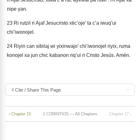
nipe yan.
23
Ri rutzil ri Ajaf Jesucristo xtic’oje’ ta c’a iwuq’ui
chi’iwonojel.
24
Riyin can sibilaj wi yixinwajo’ chi’iwonojel riyix, ruma
konojel xa jun chic kabanon riq’ui ri Cristo Jesús. Amén.
Cite / Share This Page
‹ Chapter 15
1 CORINTIOS — All Chapters
Chapter 17 ›