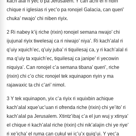
kach’alal ri yec’o pa Jerusalem. Y can achi’el ri nbin
chique ri iglesias ri yec’o pa ronojel Galacia, can queri’
chuka’ nwajo’ chi niben riyix.
2
Ri nabey k’ij riche (rixin) ronojel semana nwajo’ chi
ijujunal riyix tiwelesaj ca ri niwajo’ niya’. Ri kach’alal ri
q’uiy xquich’ec, q’uiy juba’ ri tiquilesaj ca, y ri kach’alal ri
ma q’uiy ta xquich’ec, tiquilesaj ca janipe’ ri yecowin
niquiya’. Can ronojel c’a semana tibana’ queri’, riche
(rixin) chi c’o chic ronojel tek xquinapon riyin y ma
rajawaxic ta chi c’ari’ nimol.
3
Y tek xquinapon, yix c’a riyix ri xquixbin achique
kach’alal xque’uc’uan ri ofrenda riche (rixin) chi ye’ito’ ri
kach’alal pa Jerusalem. Xtintz’ibaj c’a el jun wuj y xtinya’
el chique ri kach’alal riche (rixin) chi nik’alajin chi ye riye’
ri xe’icha’ el ruma can cukul wi ic’u’x quiq’ui. Y yec’a