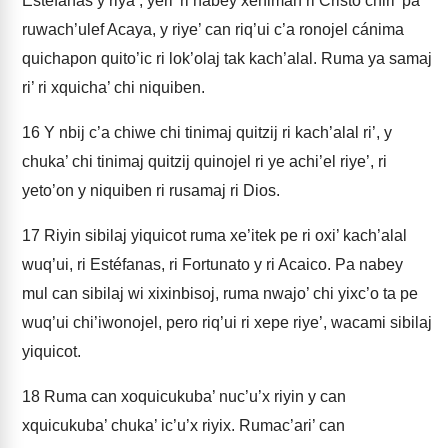
Estéfanas y riya’, yeri’ ri nabey xeniman ri Cristo chiri’ pa
ruwach’ulef Acaya, y riye’ can riq’ui c’a ronojel cánima
quichapon quito’ic ri lok’olaj tak kach’alal. Ruma ya samaj
ri’ ri xquicha’ chi niquiben.
16
Y nbij c’a chiwe chi tinimaj quitzij ri kach’alal ri’, y
chuka’ chi tinimaj quitzij quinojel ri ye achi’el riye’, ri
yeto’on y niquiben ri rusamaj ri Dios.
17
Riyin sibilaj yiquicot ruma xe’itek pe ri oxi’ kach’alal
wuq’ui, ri Estéfanas, ri Fortunato y ri Acaico. Pa nabey
mul can sibilaj wi xixinbisoj, ruma nwajo’ chi yixc’o ta pe
wuq’ui chi’iwonojel, pero riq’ui ri xepe riye’, wacami sibilaj
yiquicot.
18
Ruma can xoquicukuba’ nuc’u’x riyin y can
xquicukuba’ chuka’ ic’u’x riyix. Rumac’ari’ can