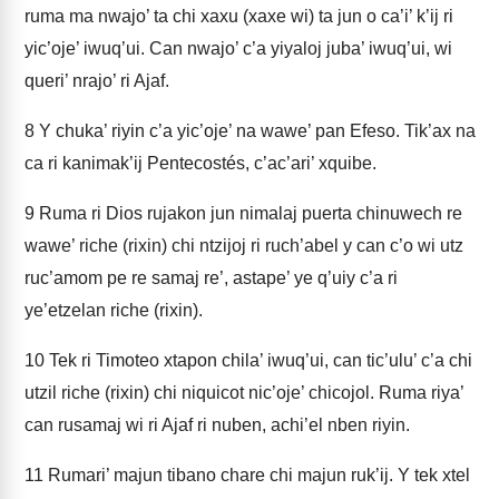
ruma ma nwajo’ ta chi xaxu (xaxe wi) ta jun o ca’i’ k’ij ri
yic’oje’ iwuq’ui. Can nwajo’ c’a yiyaloj juba’ iwuq’ui, wi
queri’ nrajo’ ri Ajaf.
8
Y chuka’ riyin c’a yic’oje’ na wawe’ pan Efeso. Tik’ax na
ca ri kanimak’ij Pentecostés, c’ac’ari’ xquibe.
9
Ruma ri Dios rujakon jun nimalaj puerta chinuwech re
wawe’ riche (rixin) chi ntzijoj ri ruch’abel y can c’o wi utz
ruc’amom pe re samaj re’, astape’ ye q’uiy c’a ri
ye’etzelan riche (rixin).
10
Tek ri Timoteo xtapon chila’ iwuq’ui, can tic’ulu’ c’a chi
utzil riche (rixin) chi niquicot nic’oje’ chicojol. Ruma riya’
can rusamaj wi ri Ajaf ri nuben, achi’el nben riyin.
11
Rumari’ majun tibano chare chi majun ruk’ij. Y tek xtel