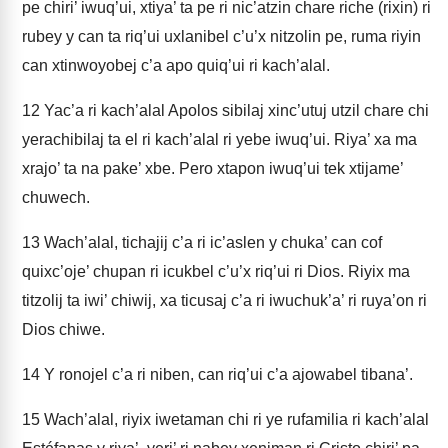
pe chiri’ iwuq’ui, xtiya’ ta pe ri nic’atzin chare riche (rixin) ri
rubey y can ta riq’ui uxlanibel c’u’x nitzolin pe, ruma riyin
can xtinwoyobej c’a apo quiq’ui ri kach’alal.
12
Yac’a ri kach’alal Apolos sibilaj xinc’utuj utzil chare chi
yerachibilaj ta el ri kach’alal ri yebe iwuq’ui. Riya’ xa ma
xrajo’ ta na pake’ xbe. Pero xtapon iwuq’ui tek xtijame’
chuwech.
13
Wach’alal, tichajij c’a ri ic’aslen y chuka’ can cof
quixc’oje’ chupan ri icukbel c’u’x riq’ui ri Dios. Riyix ma
titzolij ta iwi’ chiwij, xa ticusaj c’a ri iwuchuk’a’ ri ruya’on ri
Dios chiwe.
14
Y ronojel c’a ri niben, can riq’ui c’a ajowabel tibana’.
15
Wach’alal, riyix iwetaman chi ri ye rufamilia ri kach’alal